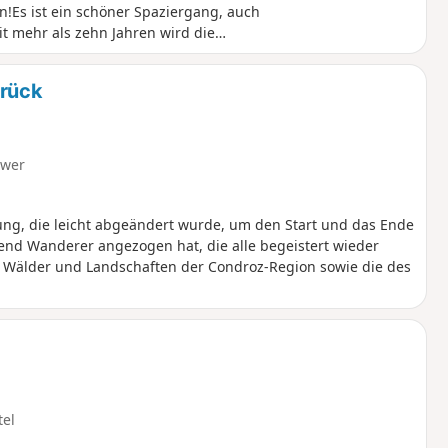
Es ist ein schöner Spaziergang, auch
t mehr als zehn Jahren wird die
. Nutzen Sie die letzten Monate (vor
urück
hwer
ung, die leicht abgeändert wurde, um den Start und das Ende
nd Wanderer angezogen hat, die alle begeistert wieder
r Wälder und Landschaften der Condroz-Region sowie die des
tel