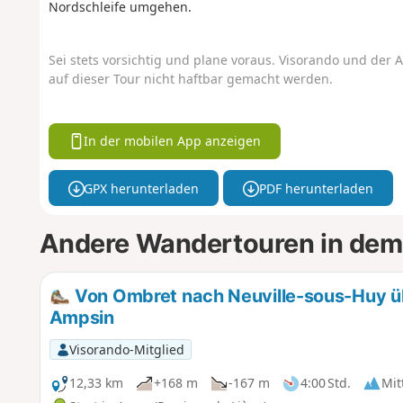
Nordschleife umgehen.
Sei stets vorsichtig und plane voraus. Visorando und der A
auf dieser Tour nicht haftbar gemacht werden.
In der mobilen App anzeigen
GPX herunterladen
PDF herunterladen
Andere Wandertouren in dem
Von Ombret nach Neuville-sous-Huy ü
Ampsin
Visorando-Mitglied
12,33 km
+168 m
-167 m
4:00 Std.
Mit