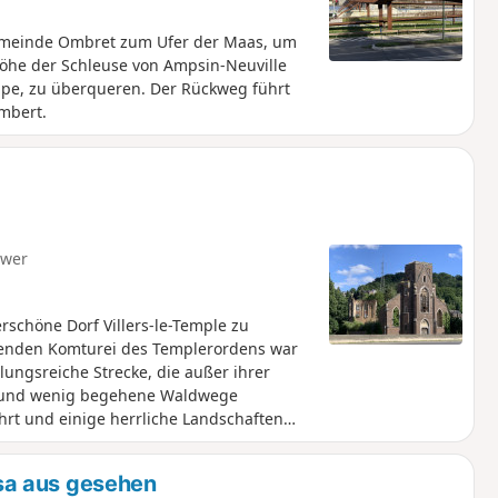
emeinde Ombret zum Ufer der Maas, um
öhe der Schleuse von Ampsin-Neuville
eppe, zu überqueren. Der Rückweg führt
mbert.
hwer
schöne Dorf Villers-le-Temple zu
utenden Komturei des Templerordens war
ungsreiche Strecke, die außer ihrer
en und wenig begehene Waldwege
hrt und einige herrliche Landschaften
sa aus gesehen