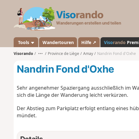
V
i
s
o
r
a
Tools
Wandertouren
Hilfe ↗
Viso
rando
Prem
n
Visorando
•••
Province de Liège
Amay
Nandrin Fond d'Oxhe
d
o
Nandrin Fond d'Oxhe
Sehr angenehmer Spaziergang ausschließlich im Wald
sich die Länge der Wanderung leicht verkürzen.
Der Abstieg zum Parkplatz erfolgt entlang eines hü
mündet.
Details