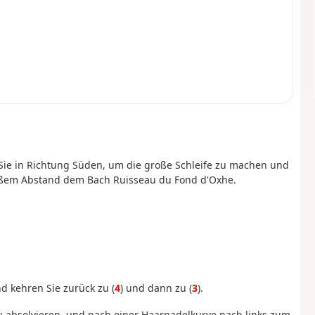
Sie in Richtung Süden, um die große Schleife zu machen und
roßem Abstand dem Bach Ruisseau du Fond d'Oxhe.
d kehren Sie zurück zu (
4
) und dann zu (
3
).
 absolvieren, und nach einer Haarnadelkurve nach links zum