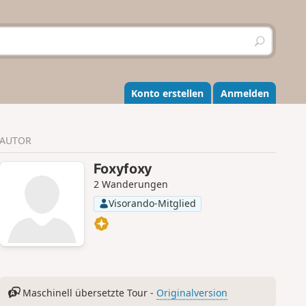
S
u
c
h
e
Konto erstellen
Anmelden
n
AUTOR
Foxyfoxy
2 Wanderungen
Visorando-Mitglied
Maschinell übersetzte Tour -
Originalversion