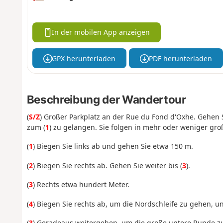
In der mobilen App anzeigen
GPX herunterladen
PDF herunterladen
Beschreibung der Wandertour
(
S/Z
) Großer Parkplatz an der Rue du Fond d'Oxhe. Gehen 
zum (
1
) zu gelangen. Sie folgen in mehr oder weniger g
(
1
) Biegen Sie links ab und gehen Sie etwa 150 m.
(
2
) Biegen Sie rechts ab. Gehen Sie weiter bis (
3
).
(
3
) Rechts etwa hundert Meter.
(
4
) Biegen Sie rechts ab, um die Nordschleife zu gehen, un
(
3
) Geradeaus weitergehen, um die große untere Runde zu