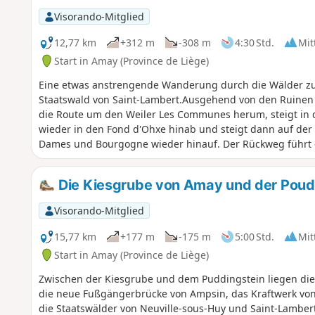
Visorando-Mitglied
12,77 km
+312 m
-308 m
4:30 Std.
Mit
Start in Amay (Province de Liège)
Eine etwas anstrengende Wanderung durch die Wälder zu 
Staatswald von Saint-Lambert.Ausgehend von den Ruinen 
die Route um den Weiler Les Communes herum, steigt in d
wieder in den Fond d'Ohxe hinab und steigt dann auf der
Dames und Bourgogne wieder hinauf. Der Rückweg führt 
gegenüberliegenden Seite, und bietet am Ende der Wande
Maastal.
Die Kiesgrube von Amay und der Poud
Visorando-Mitglied
15,77 km
+177 m
-175 m
5:00 Std.
Mit
Start in Amay (Province de Liège)
Zwischen der Kiesgrube und dem Puddingstein liegen die 
die neue Fußgängerbrücke von Ampsin, das Kraftwerk von 
die Staatswälder von Neuville-sous-Huy und Saint-Lambert