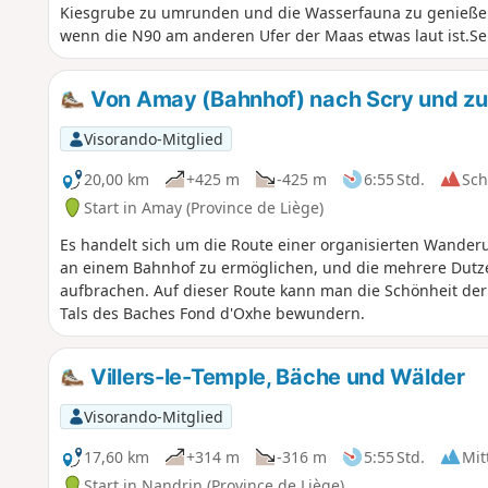
Kiesgrube zu umrunden und die Wasserfauna zu genießen!
wenn die N90 am anderen Ufer der Maas etwas laut ist.Sei
Verlängerung der N684 zwischen Tihange und Strée gebaut
Ende 2026) für mehr Ruhe!
Von Amay (Bahnhof) nach Scry und z
Visorando-Mitglied
20,00 km
+425 m
-425 m
6:55 Std.
Sc
Start in Amay (Province de Liège)
Es handelt sich um die Route einer organisierten Wander
an einem Bahnhof zu ermöglichen, und die mehrere Dutze
aufbrachen. Auf dieser Route kann man die Schönheit de
Tals des Baches Fond d'Oxhe bewundern.
Villers-le-Temple, Bäche und Wälder
Visorando-Mitglied
17,60 km
+314 m
-316 m
5:55 Std.
Mit
Start in Nandrin (Province de Liège)