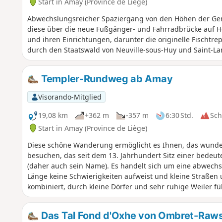
Start in Amay (Province de Liège)
Abwechslungsreicher Spaziergang von den Höhen der G
diese über die neue Fußgänger- und Fahrradbrücke auf H
und ihren Einrichtungen, darunter die originelle Fischtr
durch den Staatswald von Neuville-sous-Huy und Saint-La
Templer-Rundweg ab Amay
Visorando-Mitglied
19,08 km
+362 m
-357 m
6:30 Std.
Sc
Start in Amay (Province de Liège)
Diese schöne Wanderung ermöglicht es Ihnen, das wunder
besuchen, das seit dem 13. Jahrhundert Sitz einer bede
(daher auch sein Name). Es handelt sich um eine abwechsl
Länge keine Schwierigkeiten aufweist und kleine Straß
kombiniert, durch kleine Dörfer und sehr ruhige Weiler fü
bietet.
Das Tal Fond d'Oxhe von Ombret-Raw