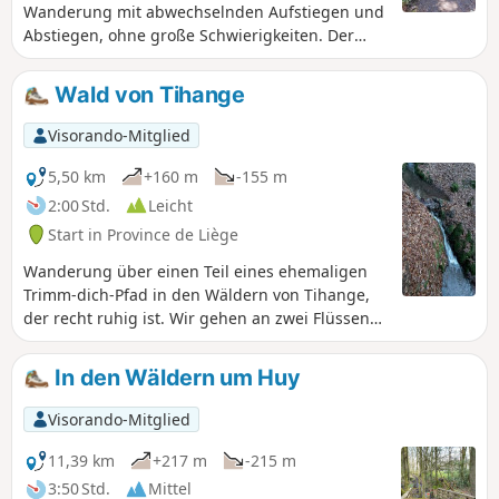
Wanderung mit abwechselnden Aufstiegen und
Abstiegen, ohne große Schwierigkeiten. Der
letzte Abschnitt des Chemin des Crêtes ist stark
abfallend.
Wald von Tihange
Visorando-Mitglied
5,50 km
+160 m
-155 m
2:00 Std.
Leicht
Start in Province de Liège
Wanderung über einen Teil eines ehemaligen
Trimm-dich-Pfad in den Wäldern von Tihange,
der recht ruhig ist. Wir gehen an zwei Flüssen
entlang: dem Rau de Chéra und dem Rau de
Bonne Espérance. Die Straße zum Parkplatz ist
In den Wäldern um Huy
kaum befahren.
Visorando-Mitglied
11,39 km
+217 m
-215 m
3:50 Std.
Mittel