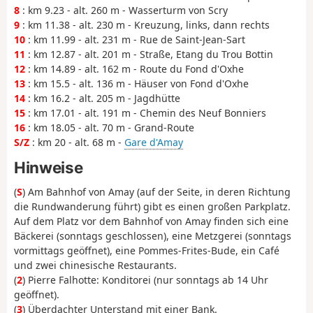
8
: km 9.23 - alt. 260 m - Wasserturm von Scry
9
: km 11.38 - alt. 230 m - Kreuzung, links, dann rechts
10
: km 11.99 - alt. 231 m - Rue de Saint-Jean-Sart
11
: km 12.87 - alt. 201 m - Straße, Etang du Trou Bottin
12
: km 14.89 - alt. 162 m - Route du Fond d'Oxhe
13
: km 15.5 - alt. 136 m - Häuser von Fond d'Oxhe
14
: km 16.2 - alt. 205 m - Jagdhütte
15
: km 17.01 - alt. 191 m - Chemin des Neuf Bonniers
16
: km 18.05 - alt. 70 m - Grand-Route
S/Z
: km 20 - alt. 68 m -
Gare d'Amay
Hinweise
(
S
) Am Bahnhof von Amay (auf der Seite, in deren Richtung
die Rundwanderung führt) gibt es einen großen Parkplatz.
Auf dem Platz vor dem Bahnhof von Amay finden sich eine
Bäckerei (sonntags geschlossen), eine Metzgerei (sonntags
vormittags geöffnet), eine Pommes-Frites-Bude, ein Café
und zwei chinesische Restaurants.
(
2
) Pierre Falhotte: Konditorei (nur sonntags ab 14 Uhr
geöffnet).
(
3
) Überdachter Unterstand mit einer Bank.