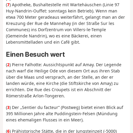
(
7
) Apotheke, Bushaltestelle mit Wartehäuschen (Linie 97
Huy-Nandrin-Ouffet: sonntags kein Betrieb). Wenn man
etwa 700 Meter geradeaus weiterfährt, gelangt man an der
Kreuzung der Rue de Mannehay (in der Straße Sur les
Communes) ins Dorfzentrum von Villers-le-Temple
(Gemeinde Nandrin), wo es eine Bäckerei, einen
Lebensmittelladen und ein Café gibt.
Einen Besuch wert
(
2
) Pierre Falhotte: Aussichtspunkt auf Amay. Der Legende
nach warf die Heilige Ode von diesem Ort aus ihren Stab
über die Maas und versprach, an der Stelle, an der er
landen würde, eine Kirche (die Stiftskirche von Amay) zu
errichten. Die Rue des Croupets ist ein Abschnitt der
Römerstraße Arlon-Tongeren.
(
3
) Der „Sentier du facteur“ (Postweg) bietet einen Blick auf
395 Millionen Jahre alte Puddingstein-Felsen (Mündung
eines ehemaligen Flusses in ein Meer).
(
6
) Prähistorische Stätte, die in der Jungsteinzeit (-5000)