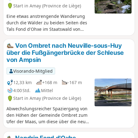
führt und einige herrliche Landschaften
Start in Amay (Province de Liège)
bietet.
Eine etwas anstrengende Wanderung
durch die Wälder zu beiden Seiten des
Tals Fond d'Ohxe im Staatswald von
Saint-Lambert.Ausgehend von den
Ruinen der Kirche Notre-Dame in
Von Ombret nach Neuville-sous-Huy
Ombret führt die Route um den Weiler
über die Fußgängerbrücke der Schleuse
Les Communes herum, steigt in den
von Ampsin
Wald hinauf, steigt kurz darauf wieder
in den Fond d'Ohxe hinab und steigt
Visorando-Mitglied
dann auf der anderen Seite durch die
Wälder Les Dames und Bourgogne
12,33 km
+168 m
-167 m
wieder hinauf. Der Rückweg führt
4:00 Std.
Mittel
erneut durch den Wald, diesmal auf der
Start in Amay (Province de Liège)
gegenüberliegenden Seite, und bietet
am Ende der Wanderung einige schöne
Abwechslungsreicher Spaziergang von
Ausblicke auf das Maastal.
den Höhen der Gemeinde Ombret zum
Ufer der Maas, um diese über die neue
Fußgänger- und Fahrradbrücke auf
Höhe der Schleuse von Ampsin-Neuville