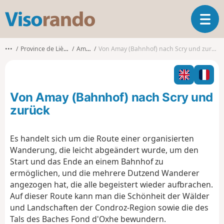
V
T
i
o
s
g
o
•••
Province de Liège
Amay
Von Amay (Bahnhof) nach Scry und zurück
g
r
l
a
e
n
n
d
Von Amay (Bahnhof) nach Scry und
a
o
v
zurück
i
g
Es handelt sich um die Route einer organisierten
a
Wanderung, die leicht abgeändert wurde, um den
t
i
Start und das Ende an einem Bahnhof zu
o
ermöglichen, und die mehrere Dutzend Wanderer
n
angezogen hat, die alle begeistert wieder aufbrachen.
Auf dieser Route kann man die Schönheit der Wälder
und Landschaften der Condroz-Region sowie die des
Tals des Baches Fond d'Oxhe bewundern.