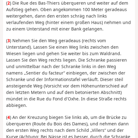
(
2
) Die Rue des Bas-Thiers überqueren und weiter auf dem
Aufstieg gehen. Oben angekommen 100 Meter geradeaus
weitergehen, dann den ersten schräg nach links
verlaufenden Weg (hinter einem großen Haus) nehmen und
zu einem Unterstand mit einer Bank gelangen.
(
3
) Nehmen Sie den Weg geradeaus (rechts vom
Unterstand). Lassen Sie einen Weg links zwischen den
Wiesen liegen und gehen Sie weiter bis zum Waldrand.
Lassen Sie den Weg rechts liegen. Die Schranke passieren
und unmittelbar nach der Schranke links in den Weg
namens „Sentier du facteur“ einbiegen, der zwischen der
Schranke und der Informationstafel verläuft. Dieser steil
ansteigende Weg (Vorsicht vor dem Höhenunterschied auf
den letzten Metern und auf dem betonierten Abschnitt)
mündet in die Rue du Fond d'Oxhe. In diese Straße rechts
abbiegen.
(
4
) An der Kreuzung biegen Sie links ab, um die Brücke zu
überqueren (Route du Bois des Dames), und nehmen dann
den ersten Weg rechts nach dem Schild „Villers“ und der
Kurve (Achtung: Bei Nässe ist es besser, durch die Schranke