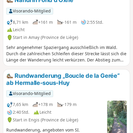
Nandrin Fond d'Oxhe
und ihren Einrichtungen, darunter die
originelle Fischtreppe, zu überqueren.
Visorando-Mitglied
Der Rückweg führt durch den
Staatswald von Neuville-sous-Huy und
8,71 km
+161 m
-161 m
2:55 Std.
Saint-Lambert.
Leicht
Start in Amay (Province de Liège)
Sehr angenehmer Spaziergang ausschließlich im Wald.
Durch die zahlreichen Schleifen dieser Strecke lässt sich die
Länge der Wanderung leicht verkürzen. Der Abstieg zum
Parkplatz erfolgt entlang eines hübschen kleinen Baches,
der in den Ruisseau d'Oxhe mündet.
Rundwanderung „Boucle de la Gerée“
ab Hermalle-sous-Huy
Visorando-Mitglied
7,65 km
+178 m
-179 m
2:40 Std.
Leicht
Start in Engis (Province de Liège)
Rundwanderung, angeboten vom SI.