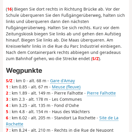
(
16
) Biegen Sie dort rechts in Richtung Brücke ab. Vor der
Schule überqueren Sie den Fußgängerüberweg, halten sich
links und überqueren dann den nächsten
Fußgängerüberweg. Halten Sie sich rechts. Kurz vor dem
Zeitungskiosk biegen Sie links ab und gehen den Aufstieg
hinauf. Biegen Sie links ab. Die Maas überqueren. Am
Kreisverkehr links in die Rue du Parc Industriel einbiegen.
Nach dem Containerpark rechts abbiegen und geradeaus
zum Bahnhof gehen, wo die Strecke endet (
S/Z
).
Wegpunkte
S/Z
: km 0 - alt. 68 m -
Gare d'Amay
1
: km 0.85 - alt. 67 m -
Meuse (fleuve)
2
: km 1.89 - alt. 149 m - Pierre Falhotte -
Pierre Falhotte
3
: km 2.3 - alt. 178 m - Les Communes
4
: km 3.25 - alt. 135 m - Fond d'Oxhe
5
: km 4.8 - alt. 154 m - Haus des Wächters
6
: km 6.02 - alt. 205 m - Standort La Rochette -
Site de La
Rochette
7
: km 8.24 - alt. 210 m - Rechts in die Rue de Neupont