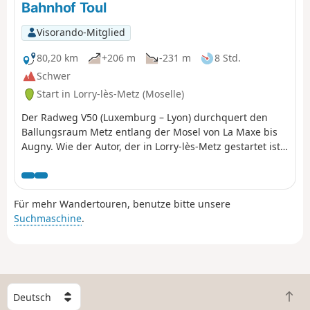
Bahnhof Toul
Visorando-Mitglied
80,20 km
+206 m
-231 m
8 Std.
Schwer
Start in Lorry-lès-Metz (Moselle)
Der Radweg V50 (Luxemburg – Lyon) durchquert den
Ballungsraum Metz entlang der Mosel von La Maxe bis
Augny. Wie der Autor, der in Lorry-lès-Metz gestartet ist,
gelangt man leicht dorthin und folgt ihm dann bis nach
Blénod-lès-Pont-à-Mousson, zwischen Teichen und
Feuchtgebieten, wobei man meist auf reservierten
Für mehr Wandertouren, benutze bitte unsere
Wegen fährt. Anschließend durchquert man die „kleine
Suchmaschine
.
Lothringer Schweiz” auf wenig befahrenen Straßen, um
in Liverdun, eingebettet in eine seiner schönen Mäander,
wieder auf die Mosel zu treffen. Wenn man dem Fluss
auf dem Radweg V533 folgt, kommt bald die Kathedrale
von Toul, die erste Etappe der Reise, in Sicht.
W
Z
ä