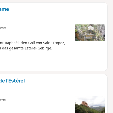
Dame
hwer
t-Raphaël, den Golf von Saint-Tropez,
d das gesamte Esterel-Gebirge.
e l'Estérel
hwer