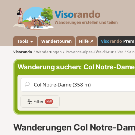
V
i
s
o
r
a
Tools
Wandertouren
Hilfe ↗
Viso
rando
Prem
n
Visorando
Wanderungen
Provence-Alpes-Côte d'Azur
Var
Sain
d
o
Wanderung suchen: Col Notre-Dame
Filter
NEU
Wanderungen Col Notre-Da