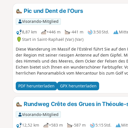
Pic und Dent de l'Ours
Visorando-Mitglied
8,87 km
+446 m
-441 m
3:50 Std.
Mitt
Start in Saint-Raphaël (Var) (Var)
Diese Wanderung im Massif de l'Estérel führt Sie auf den 
der Region mit seiner riesigen Antenne auf dem Gipfel. 
des Himmels und des Meeres, dem Ocker der Felsen des E
Eichen bietet sich Ihnen ein wunderschöner Farbtupfer. V
herrlichen Panoramablick vom Mercantour bis zum Golf vo
PDF herunterladen
GPX herunterladen
Rundweg Crête des Grues in Théoule-
Visorando-Mitglied
12,52 km
+583 m
-587 m
5:15 Std.
Mit