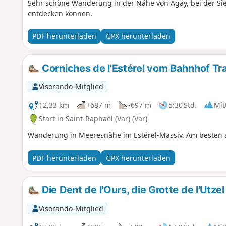
Sehr schöne Wanderung in der Nähe von Agay, bei der Sie 
entdecken können.
PDF herunterladen
GPX herunterladen
Corniches de l'Estérel vom Bahnhof T
Visorando-Mitglied
12,33 km
+687 m
-697 m
5:30 Std.
Mit
Start in Saint-Raphaël (Var) (Var)
Wanderung in Meeresnähe im Estérel-Massiv. Am besten 
PDF herunterladen
GPX herunterladen
Die Dent de l'Ours, die Grotte de l'Utze
Visorando-Mitglied