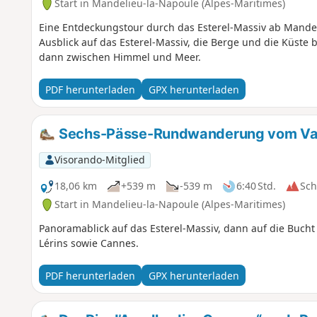
Start in Mandelieu-la-Napoule (Alpes-Maritimes)
Eine Entdeckungstour durch das Esterel-Massiv ab Mandeli
Ausblick auf das Esterel-Massiv, die Berge und die Küste 
dann zwischen Himmel und Meer.
PDF herunterladen
GPX herunterladen
Sechs-Pässe-Rundwanderung vom Vall
Visorando-Mitglied
18,06 km
+539 m
-539 m
6:40 Std.
Sc
Start in Mandelieu-la-Napoule (Alpes-Maritimes)
Panoramablick auf das Esterel-Massiv, dann auf die Bucht
Lérins sowie Cannes.
PDF herunterladen
GPX herunterladen