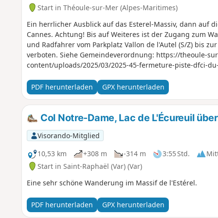
Start in Théoule-sur-Mer (Alpes-Maritimes)
Ein herrlicher Ausblick auf das Esterel-Massiv, dann auf 
Cannes. Achtung! Bis auf Weiteres ist der Zugang zum
und Radfahrer vom Parkplatz Vallon de l'Autel (S/Z) bis z
verboten. Siehe Gemeindeverordnung: https://theoule-sur
content/uploads/2025/03/2025-45-fermeture-piste-dfci-du-
PDF herunterladen
GPX herunterladen
Col Notre-Dame, Lac de L'Écureuil über
Visorando-Mitglied
10,53 km
+308 m
-314 m
3:55 Std.
Mit
Start in Saint-Raphaël (Var) (Var)
Eine sehr schöne Wanderung im Massif de l'Estérel.
PDF herunterladen
GPX herunterladen