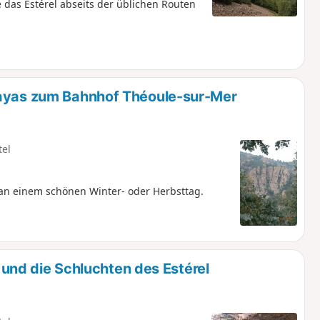
das Estérel abseits der üblichen Routen
rayas zum Bahnhof Théoule-sur-Mer
tel
an einem schönen Winter- oder Herbsttag.
l und die Schluchten des Estérel