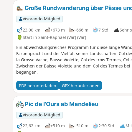
Große Rundwanderung über Pässe und 
Visorando-Mitglied
23,00 km
+673 m
-666 m
7 Std.
Sehr 
Start in Saint-Raphaël (Var) (Var)
Ein abwechslungsreiches Programm für diese lange Wande
Farbenpracht und der Vielfalt seiner Landschaften: Col des
la Grosse Vache, Baisse Violette, Col des trois Termes, Col
Zwischen der Baisse Violette und dem Col des Termes bei 
begangen.
PDF herunterladen
GPX herunterladen
Pic de l'Ours ab Mandelieu
Visorando-Mitglied
22,62 km
+510 m
-510 m
2:30 Std.
Mit