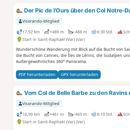
Der Pic de l'Ours über den Col Notre-
Visorando-Mitglied
17,92 km
+489 m
-488 m
6:30 Std.
Sc
Start in Saint-Raphaël (Var) (Var)
Wunderschöne Wanderung mit Blick auf die Bucht von Sain
die Bucht von Cannes, die Îles de Lérins, die Südalpen un
Außergewöhnliches 360°-Panorama.
PDF herunterladen
GPX herunterladen
Vom Col de Belle Barbe zu den Ravins d
Visorando-Mitglied
16,99 km
+461 m
-465 m
6:10 Std.
Sc
Start in Saint-Raphaël (Var) (Var)