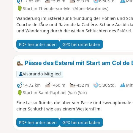
17,85 km
+595 m
-593 m
6:50 Std.
Mit
Start in Théoule-sur-Mer (Alpes-Maritimes)
Wanderung im Estérel zur Erkundung der Höhlen und Schluc
Couche de l'Âne und Ravin de la Cadière. Schöne Ausblicke
und Wanderung durch die wilden Schluchten des Estérel.
PDF herunterladen
GPX herunterladen
Pässe des Esterel mit Start am Col de 
Visorando-Mitglied
14,72 km
+450 m
-452 m
5:30 Std.
Mit
Start in Saint-Raphaël (Var) (Var)
Eine Lasso-Runde, die über vier Pässe und zwei optionale 
einer Schlucht wie aus einem Westernfilm.
PDF herunterladen
GPX herunterladen