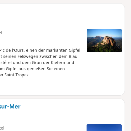
u
n
m
el
Pic de l'Ours, einen der markanten Gipfel
Mit seinen Felswegen zwischen dem Blau
stérel und dem Grün der Kiefern und
om Gipfel aus genießen Sie einen
n Saint-Tropez.
sur-Mer
tel