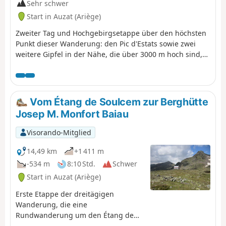
Sehr schwer
Start in Auzat (Ariège)
Zweiter Tag und Hochgebirgsetappe über den höchsten
Punkt dieser Wanderung: den Pic d'Estats sowie zwei
weitere Gipfel in der Nähe, die über 3000 m hoch sind,
den Pic du Montcalm und den Pic de Verdaguer. Die
Strecke verläuft größtenteils über Geröll und Felsen, was
Liebhabern von Mineralien sehr gefallen wird. Der Weg
folgt größtenteils der Wanderroute Porta del Cel und
Vom Étang de Soulcem zur Berghütte
dem GR®T61. Auch wenn diese Etappe nicht besonders
Josep M. Monfort Baiau
technisch ist, sollte man sie aufgrund ihrer Höhe (drei
Gipfel über 3000 m), ihrer Länge, ihres
Visorando-Mitglied
Höhenunterschieds und ihrer Wege aus losen Steinen,
die das Vorankommen erschweren können, nicht auf die
14,49 km
+1 411 m
leichte Schulter nehmen.
-534 m
8:10 Std.
Schwer
Start in Auzat (Ariège)
Erste Etappe der dreitägigen
Wanderung, die eine
Rundwanderung um den Étang de
Soulcem bildet. Diese schöne und