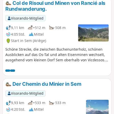
Col de Risoul und Minen von Rancié als
Rundwanderung.
Visorando-Mitglied
9,11 km
+512 m
-508 m
4:05 Std.
Mittel
Start in Sem (Ariège)
Schöne Strecke, die zwischen Buchenunterholz, schönen
Ausblicken auf das Os-Tal und alten Eisenminen wechselt,
ausgehend vom kleinen Dorf Sem oberhalb von Vicdessos.
Bei trockenem und klarem Wetter zu unternehmen.
Der Chemin du Minier in Sem
Visorando-Mitglied
9,93 km
+533 m
-533 m
4:20 Std.
Mittel