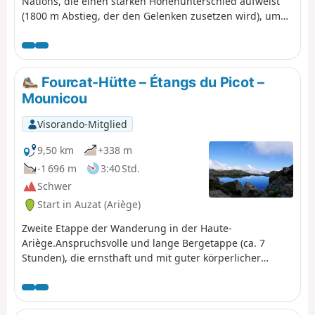
Nations, die einen starken Höhenunterschied aufweist
(1800 m Abstieg, der den Gelenken zusetzen wird), um
zum Ausgangspunkt dieser Reise zurückzukehren. Diese
Etappe führt vorbei an der Cascade de Fourcat, dem
schönen Étang d'Izourt und den Wäldern von Goulier-
Auzat und Montcalm.
Fourcat-Hütte – Étangs du Picot –
Mounicou
Visorando-Mitglied
9,50 km
+338 m
-1 696 m
3:40 Std.
Schwer
Start in Auzat (Ariège)
Zweite Etappe der Wanderung in der Haute-
Ariège.Anspruchsvolle und lange Bergetappe (ca. 7
Stunden), die ernsthaft und mit guter körperlicher
Verfassung in Angriff genommen werden sollte.Kaum
hat man die Hütte verlassen, folgt ein sehr steiler
Aufstieg.Nach Überquerung eines ersten Passes (2)