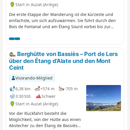
Start in Auzat (Ariège)
Die erste Etappe der Wanderung ist die kürzeste und
einfachste, um sich aufzuwärmen. Sie führt durch den
Bois de Fontanal und am Étang Sourd vorbei bis zur
Refuge du Pinet. Der Höhenunterschied ist dennoch
beträchtlich.
Berghütte von Bassiès – Port de Lers
über den Étang d’Alate und den Mont
Ceint
Visorando-Mitglied
6,38 km
+574 m
-705 m
3:30 Std.
Schwer
Start in Auzat (Ariège)
Vor der Rückfahrt besteht die
Möglichkeit, von der Hütte aus einen
Abstecher zu den Étang de Bassiès