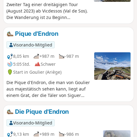
Zweiter Tag einer dreitägigen Tour
(August 2023) ab Vicdessos (Val de Sos).
Die Wanderung ist zu Beginn
anspruchsvoll. Von (2) bis (8), Steigung
30 %, Entfernung 3 km, positiver
Pique d'Endron
Höhenunterschied 1000 m. Hinter dem
(6) belohnen die wunderschönen
Visorando-Mitglied
Landschaften für die Anstrengung, die
nötig ist, um die Crête du Sarrasi (8) zu
8,05 km
+987 m
-987 m
erreichen. Von diesem hohen Punkt aus
5:05 Std.
Schwer
folgt ein schöner Abstieg, immer mit
Start in Goulier (Ariège)
herrlichen Ausblicken. Vom Col de Grail
(13) aus ist der Rückweg über
Die Pique d'Endron, die man von Goulier
denGR®10wesentlich angenehmer.
aus majestätisch sehen kann, liegt auf
Hinweis: Nach dem (6) bis zum
einem Grat, der die Täler von Siguer
(12)verläuft die Strecke im offenen
und Vicdessos trennt. Herrlicher
Gelände.
Aussichtspunkt mit 360°-Panorama auf
Die Pique d'Endron
alle großen Gipfel der Umgebung und
darunter auf die Seen Étangs de
Visorando-Mitglied
d'Izourt und Gnioure.
9,13 km
+989 m
-986 m