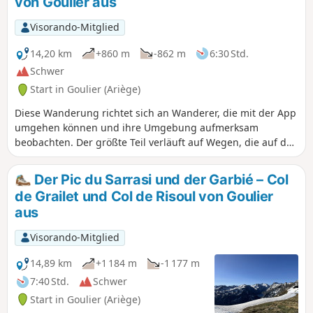
von Goulier aus
Visorando-Mitglied
14,20 km
+860 m
-862 m
6:30 Std.
Schwer
Start in Goulier (Ariège)
Diese Wanderung richtet sich an Wanderer, die mit der App
umgehen können und ihre Umgebung aufmerksam
beobachten. Der größte Teil verläuft auf Wegen, die auf der
Karte eingezeichnet sind, aber oft schwer zu erkennen sind.
Keine Wegmarkierungen ab dem Col de Grail, einige
Der Pic du Sarrasi und der Garbié – Col
Abschnitte sind jedoch gut sichtbar und geben Sicherheit
de Grailet und Col de Risoul von Goulier
hinsichtlich der Route. Bei Nebelgefahr oder nach Regen
aus
sollte man sich nicht auf diese Tour begeben, da der
Abstieg im Gispet sehr schwierig werden könnte. Ansonsten
Visorando-Mitglied
bieten sich bemerkenswerte Ausblicke auf die Pique
d’Endron, den Vicdessos, den Pic des Trois Seigneur, den
14,89 km
+1 184 m
-1 177 m
Montcalm und andere...
7:40 Std.
Schwer
Start in Goulier (Ariège)