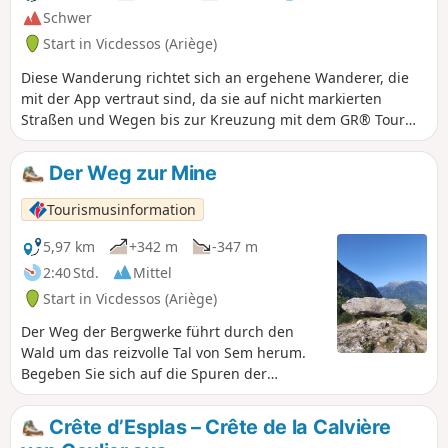
erfolgt. Alle diese Straßen und Wege befinden sich auf
Schwer
Fundamenten, die aufgrund ihres Umfangs und ihrer Lage
Start in Vicdessos (Ariège)
von ziviltechnischer Genialität zeugen.
Diese Wanderung richtet sich an ergehene Wanderer, die
mit der App vertraut sind, da sie auf nicht markierten
Straßen und Wegen bis zur Kreuzung mit dem GR® Tour
des Trois Seigneurs am höchsten Punkt der Crêtes de Bège
verläuft. Die Wege sind alt, aber noch gut erkennbar und
Der Weg zur Mine
leicht zu folgen. Sie erfordern jedoch eine gute Kondition,
da der Höhenunterschied auf einer relativ kurzen Strecke
Tourismusinformation
zurückgelegt wird. Außerdem muss man ein gewisses
Gespür dafür haben, wo sich die besten Passagen auf dem
5,97 km
+342 m
-347 m
felsigen Teil des Kamms befinden. Von dort aus haben Sie
2:40 Std.
Mittel
einen außergewöhnlichen 360°-Panoramablick. Der
Start in Vicdessos (Ariège)
Rückweg ist ohne große Schwierigkeiten auf dem GR® zu
bewältigen.
Der Weg der Bergwerke führt durch den
Wald um das reizvolle Tal von Sem herum.
Begeben Sie sich auf die Spuren der
ehemaligen Bergleute von Rancié und
entdecken Sie die Vergangenheit.
Crête d’Esplas – Crête de la Calvière