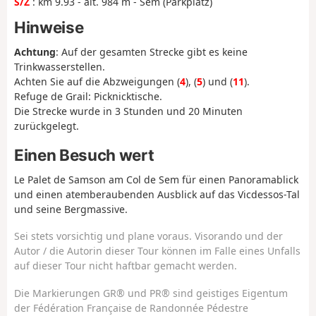
S/Z
: km 9.93 - alt. 984 m - Sem (Parkplatz)
Hinweise
Achtung
: Auf der gesamten Strecke gibt es keine
Trinkwasserstellen.
Achten Sie auf die Abzweigungen (
4
), (
5
) und (
11
).
Refuge de Grail: Picknicktische.
Die Strecke wurde in 3 Stunden und 20 Minuten
zurückgelegt.
Einen Besuch wert
Le Palet de Samson am Col de Sem für einen Panoramablick
und einen atemberaubenden Ausblick auf das Vicdessos-Tal
und seine Bergmassive.
Sei stets vorsichtig und plane voraus. Visorando und der
Autor / die Autorin dieser Tour können im Falle eines Unfalls
auf dieser Tour nicht haftbar gemacht werden.
Die Markierungen GR® und PR® sind geistiges Eigentum
der Fédération Française de Randonnée Pédestre