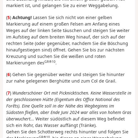
markiert ist, und gelangen Sie zu einer Weggabelung.
(
5
)
Achtung!
Lassen Sie sich nicht von einer gelben
Markierung auf einem großen Felsen am Anfang eines
Weges auf der linken Seite täuschen und steigen Sie weiter
im Aufstieg auf dem breiten Weg hinauf, der sich auf der
rechten Seite (oder gegenüber, nachdem Sie die Böschung
hinaufgestiegen sind) öffnet. Gehen Sie bis zur nächsten
Kreuzung und suchen Sie die weißen und roten
GR®10
Markierungen des
.
(
6
) Gehen Sie gegenüber weiter und steigen Sie hinunter
zur nahe gelegenen Berghütte und zum Col de Grail.
(
7
)
Wunderschöner Ort mit Picknicktischen. Keine Wasserstelle in
der geschlossenen Hütte (Eigentum des Office National des
Forêts). Eine Quelle soll in der Nähe des Wegbeginns im
Südosten fließen, aber Ende Juni 2024 war alles von hohem Gras
überwuchert...
Weiter südöstlich auf diesem Weg befindet
sich ein Rohr, das Wasser auffängt (Tränke).
Gehen Sie den Schotterweg rechts hinunter und folgen Sie
GR®10