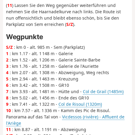
(
11
) Lassen Sie den Weg gegenüber weiterführen und
nehmen Sie die Haarnadelkurve nach links. Die Route ist
nun offensichtlich und bleibt ebenso schön, bis Sie den
Parkplatz von Sem erreichen (
S/Z
).
Wegpunkte
S/Z
: km 0 - alt. 985 m - Sem (Parkplatz)
1
: km 1.17 - alt. 1 148 m - Galerie
2
: km 1.52 - alt. 1 206 m - Galerie Sainte-Barbe
3
: km 1.76 - alt. 1 258 m - Galerie de l'Auriette
4
: km 2.07 - alt. 1 308 m - Abzweigung, Weg rechts
5
: km 2.94 - alt. 1 463 m - Kreuzung
6
: km 3.42 - alt. 1 508 m - GR10
7
: km 3.93 - alt. 1 481 m - Hütte und -
Col de Grail (1485m)
8
: km 5.02 - alt. 1 456 m - Ende des GR10
9
: km 7.41 - alt. 1 322 m -
Col de Risoul (1320m)
10
: km 7.57 - alt. 1 336 m - Kamm des Pic de Risoul.
Panorama auf das Tal von -
Vicdessos (rivière) - Affluent de
l'Ariège
11
: km 8.87 - alt. 1 191 m - Abzweigung