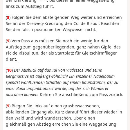
der Markierung
, bis dieser an einer Weggabelung
links zum Aufstieg führt.
(
8
) Folgen Sie dem absteigenden Weg weiter und erreichen
Sie an der Dreiweg-Kreuzung den Col de Risoul: Beachten
Sie den falsch positionierten Wegweiser nicht.
(
9
) Vom Pass aus müssen Sie noch ein wenig für den
Aufstieg zum gegenüberliegenden, ganz nahen Gipfel des
Pic de Risoul tun, der als Startplatz für Gleitschirmflieger
dient.
(
10
)
Der Ausblick auf das Tal von Vicdessos und seine
Bergmassive ist außergewöhnlich! Ein einzelner Nadelbaum
spendet wohltuenden Schatten auf einem Baumstamm, der zu
einer Bank umfunktioniert wurde, auf der sich Wanderer
ausruhen können.
Kehren Sie anschließend zum Pass zurück.
(
9
) Biegen Sie links auf einen grasbewachsenen,
abfallenden Eingang ab. Kurz darauf führt dieser wieder in
den Wald und wird wunderschön. Über einen
gleichmäßigen Abstieg erreichen Sie eine Weggabelung.