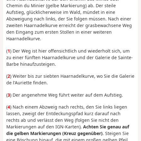
Chemin du Minier (gelbe Markierung) ab. Der steile
Aufstieg, glücklicherweise im Wald, mündet in eine
Abzweigung nach links, der Sie folgen müssen. Nach einer
zweiten Haarnadelkurve erreicht der grasbewachsene Weg
den Eingang zum ersten Stollen in einer weiteren
Haarnadelkurve.
(
1
) Der Weg ist hier offensichtlich und wiederholt sich, um
zu einer fünften Haarnadelkurve und der Galerie de Sainte-
Barbe hinaufzusteigen.
(
2
) Weiter bis zur siebten Haarnadelkurve, wo Sie die Galerie
de l'Auriette finden.
(
3
) Der angenehme Weg führt weiter auf dem Aufstieg.
(
4
) Nach einem Abzweig nach rechts, den Sie links liegen
lassen, zweigt der Entdeckungspfad kurz darauf nach
rechts ab und verlässt den Weg (folgen Sie nicht den
Markierungen auf den IGN-Karten).
Achten Sie genau auf
die gelben Markierungen (Kreuz gegenüber)
. Steigen Sie
eine Böschung hinauf, die mit einem großen gelben Pfeil