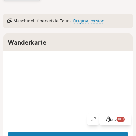
Maschinell übersetzte Tour -
Originalversion
Wanderkarte
3D
NEU
K
a
r