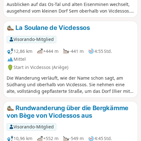
Ausblicken auf das Os-Tal und alten Eisenminen wechselt,
ausgehend vom kleinen Dorf Sem oberhalb von Vicdessos.
Bei trockenem und klarem Wetter zu unternehmen.
La Soulane de Vicdessos
Visorando-Mitglied
12,86 km
+444 m
-441 m
4:55 Std.
Mittel
Start in Vicdessos (Ariège)
Die Wanderung verläuft, wie der Name schon sagt, am
Südhang und oberhalb von Vicdessos. Sie nehmen eine
alte, vollständig gepflasterte Straße, um das Dorf Illier mit
seinen interessanten Gassen zu erreichen, und folgen von
dort einem Balkonweg, der durch einen Wald mit
Rundwanderung über die Bergkämme
Buchsbäumen, Kirschbäumen, Eichen, Akazien und
von Bège von Vicdessos aus
Haselnusssträuchern bis zum Dorf Orus führt. Von dort aus
öffnet sich die Landschaft auf einem sicher angelegten
Visorando-Mitglied
Bergpfad, der wunderschöne Ausblicke bietet, bis zum Dorf
Sentenac, von wo aus der Rückweg teilweise über die D18
10,96 km
+552 m
-549 m
4:45 Std.