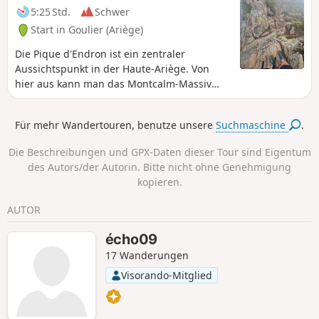
5:25 Std.
Schwer
Start in Goulier (Ariège)
Die Pique d'Endron ist ein zentraler
Aussichtspunkt in der Haute-Ariège. Von
hier aus kann man das Montcalm-Massiv
und das Bassiès-Massiv mit seinen
gestuften Seen aus nächster Nähe
Für mehr Wandertouren, benutze unsere
Suchmaschine
.
beobachten und zwei große Teiche
überblicken: Gnioure mit seiner kleinen
Die Beschreibungen und GPX-Daten dieser Tour sind Eigentum
Insel und Izourt. Der Blick nach Norden
des Autors/der Autorin. Bitte nicht ohne Genehmigung
reicht sehr weit. Die Tour ist relativ kurz,
kopieren.
aber mit 1000 Höhenmetern,
schwindelerregenden Ausblicken und einer
AUTOR
kleinen Passage, in der man „die Hände
einsetzen” muss, ziemlich anspruchsvoll.
écho09
17 Wanderungen
Visorando-Mitglied