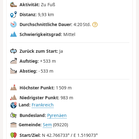
Aktivität:
Zu Fuß
Distanz:
9,93 km
Durchschnittliche Dauer:
4:20 Std.
Schwierigkeitsgrad:
Mittel
Zurück zum Start:
Ja
Aufstieg:
+ 533 m
Abstieg:
- 533 m
Höchster Punkt:
1 509 m
Niedrigster Punkt:
983 m
Land:
Frankreich
Bundesland:
Pyrenäen
Gemeinde:
Sem
(09220)
Start/Ziel:
N 42.766733° / E 1.519073°