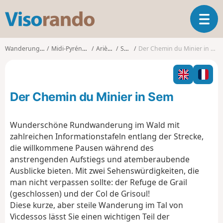
V
T
i
o
s
g
o
Wanderungen
Midi-Pyrénées
Ariège
Sem
Der Chemin du Minier in Sem
g
r
l
a
e
n
n
d
Der Chemin du Minier in Sem
a
o
v
i
Wunderschöne Rundwanderung im Wald mit
g
zahlreichen Informationstafeln entlang der Strecke,
a
die willkommene Pausen während des
t
anstrengenden Aufstiegs und atemberaubende
i
o
Ausblicke bieten. Mit zwei Sehenswürdigkeiten, die
n
man nicht verpassen sollte: der Refuge de Grail
(geschlossen) und der Col de Grisoul!
Diese kurze, aber steile Wanderung im Tal von
Vicdessos lässt Sie einen wichtigen Teil der