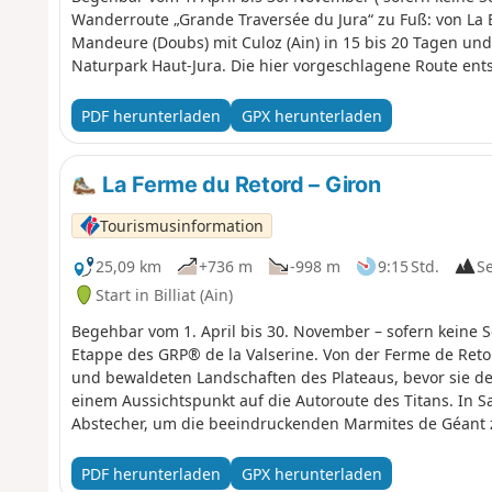
Wanderroute „Grande Traversée du Jura“ zu Fuß: von La B
Mandeure (Doubs) mit Culoz (Ain) in 15 bis 20 Tagen un
Naturpark Haut-Jura. Die hier vorgeschlagene Route entsp
PDF herunterladen
GPX herunterladen
La Ferme du Retord – Giron
Tourismusinformation
25,09 km
+736 m
-998 m
9:15 Std.
S
Start in Billiat (Ain)
Begehbar vom 1. April bis 30. November – sofern keine S
Etappe des GRP® de la Valserine. Von der Ferme de Reto
und bewaldeten Landschaften des Plateaus, bevor sie den
einem Aussichtspunkt auf die Autoroute des Titans. In S
Abstecher, um die beeindruckenden Marmites de Géant 
ausgehöhlt wurden. Die Etappe endet auf der Nordseite 
PDF herunterladen
GPX herunterladen