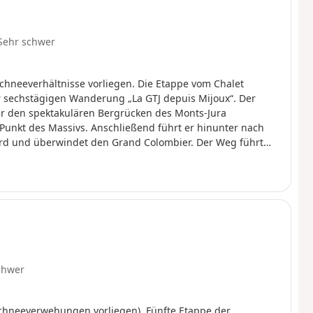
Sehr schwer
Schneeverhältnisse vorliegen. Die Etappe vom Chalet
anderung „La GTJ depuis Mijoux“. Der
er den spektakulären Bergrücken des Monts-Jura
 Punkt des Massivs. Anschließend führt er hinunter nach
tord und überwindet den Grand Colombier. Der Weg führt
tement Ain verlässt, um nach Savoyen zu gelangen und
chwer
Schneeverwehungen vorliegen). Fünfte Etappe der