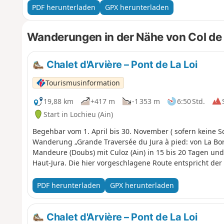
Strecke führt durch das Nationale Naturschutzgebiet der 
PDF herunterladen
GPX herunterladen
Vorschriften gelten. Hunde sind verboten, auch an der Lein
sich an diese Regeln, um den Reichtum dieser außerge
Wanderungen in der Nähe von Col d
Chalet d'Arvière – Pont de La Loi
Tourismusinformation
19,88 km
+417 m
-1 353 m
6:50 Std.
Start in Lochieu (Ain)
Begehbar vom 1. April bis 30. November ( sofern keine S
Wanderung „Grande Traversée du Jura à pied: von La Born
Mandeure (Doubs) mit Culoz (Ain) in 15 bis 20 Tagen un
Haut-Jura. Die hier vorgeschlagene Route entspricht der 
PDF herunterladen
GPX herunterladen
Chalet d'Arvière – Pont de La Loi