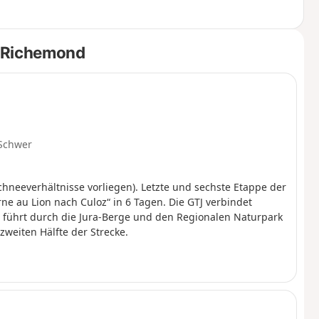
Haute Chaîne du Jura, für das besondere
e, ebenso wie das Zelten. Bitte halten Sie
wöhnlichen Umgebung zu bewahren.
e Richemond
Schwer
chneeverhältnisse vorliegen). Letzte und sechste Etappe der
e au Lion nach Culoz“ in 6 Tagen. Die GTJ verbindet
d führt durch die Jura-Berge und den Regionalen Naturpark
zweiten Hälfte der Strecke.