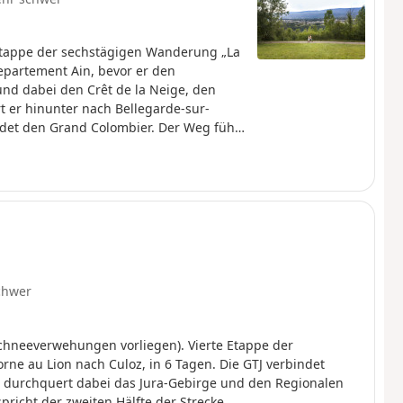
tappe der sechstägigen Wanderung „La
epartement Ain, bevor er den
nd dabei den Crêt de la Neige, den
t er hinunter nach Bellegarde-sur-
ndet den Grand Colombier. Der Weg führt
tement Ain verlässt, um nach Savoyen zu
chwer
Schneeverwehungen vorliegen). Vierte Etappe der
ne au Lion nach Culoz, in 6 Tagen. Die GTJ verbindet
d durchquert dabei das Jura-Gebirge und den Regionalen
richt der zweiten Hälfte der Strecke.