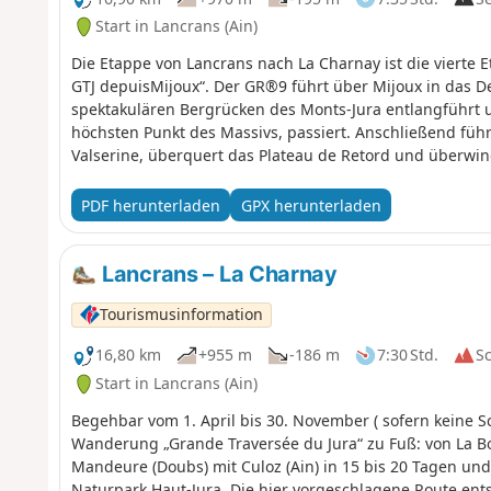
Start in Lancrans (Ain)
Die Etappe von Lancrans nach La Charnay ist die vierte E
GTJ depuisMijoux“. Der GR®9 führt über Mijoux in das D
spektakulären Bergrücken des Monts-Jura entlangführt u
höchsten Punkt des Massivs, passiert. Anschließend führ
Valserine, überquert das Plateau de Retord und überwi
weiter nach Culoz und ins Rhonetal, bevor er das Depar
gelangen und seinen Weg nach Süden fortzusetzen.
PDF herunterladen
GPX herunterladen
Lancrans – La Charnay
Tourismusinformation
16,80 km
+955 m
-186 m
7:30 Std.
S
Start in Lancrans (Ain)
Begehbar vom 1. April bis 30. November ( sofern keine 
Wanderung „Grande Traversée du Jura“ zu Fuß: von La Bor
Mandeure (Doubs) mit Culoz (Ain) in 15 bis 20 Tagen un
Naturpark Haut-Jura. Die hier vorgeschlagene Route entsp