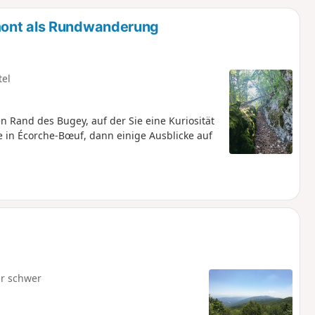
u
n
mont als Rundwanderung
m
tel
n Rand des Bugey, auf der Sie eine Kuriosität
in Écorche-Bœuf, dann einige Ausblicke auf
r schwer