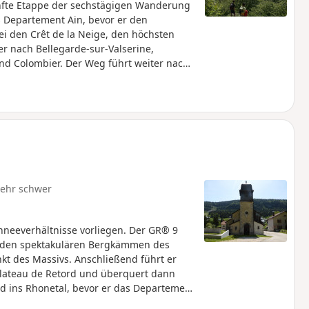
fünfte Etappe der sechstägigen Wanderung
s Departement Ain, bevor er den
i den Crêt de la Neige, den höchsten
er nach Bellegarde-sur-Valserine,
nd Colombier. Der Weg führt weiter nach
rlässt, um nach Savoyen zu gelangen und
trecke führt durch das Nationale
ndere Vorschriften gelten: Hunde sind
so wie das Zelten. Bitte halten Sie sich
ichen Umgebung zu bewahren.
ehr schwer
hneeverhältnisse vorliegen. Der GR® 9
n den spektakulären Bergkämmen des
kt des Massivs. Anschließend führt er
Plateau de Retord und überquert dann
d ins Rhonetal, bevor er das Departement
g nach Süden fortzusetzen. Ein Teil der