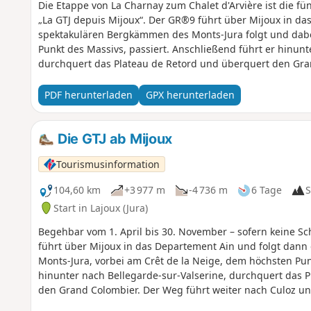
Die Etappe von La Charnay zum Chalet d'Arvière ist die 
„La GTJ depuis Mijoux“. Der GR®9 führt über Mijoux in da
spektakulären Bergkämmen des Monts-Jura folgt und dabe
Punkt des Massivs, passiert. Anschließend führt er hinunt
durchquert das Plateau de Retord und überquert den Gra
Culoz und ins Rhonetal, bevor er das Departement Ain ve
seinen Weg in Richtung Süden fortzusetzen. Ein Teil der S
PDF herunterladen
GPX herunterladen
Naturschutzgebiet der Haute Chaîne du Jura, für das beso
verboten, auch wenn sie an der Leine geführt werden, eben
an diese Regeln, um den Reichtum dieser außergewöhnl
Die GTJ ab Mijoux
Tourismusinformation
104,60 km
+3 977 m
-4 736 m
6 Tage
S
Start in Lajoux (Jura)
Begehbar vom 1. April bis 30. November – sofern keine Sc
führt über Mijoux in das Departement Ain und folgt dan
Monts-Jura, vorbei am Crêt de la Neige, dem höchsten Pun
hinunter nach Bellegarde-sur-Valserine, durchquert das 
den Grand Colombier. Der Weg führt weiter nach Culoz un
Ain verlässt, um nach Savoyen zu gelangen und seinen We