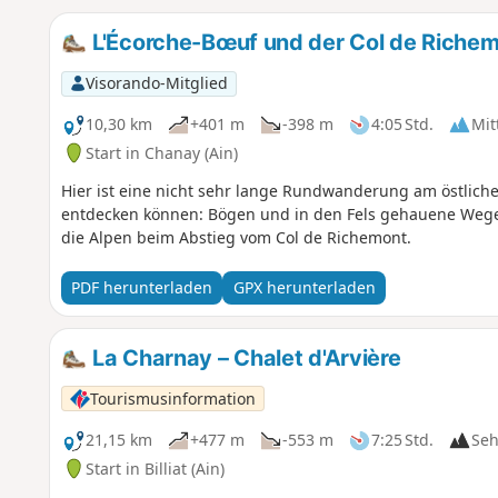
L'Écorche-Bœuf und der Col de Riche
Visorando-Mitglied
10,30 km
+401 m
-398 m
4:05 Std.
Mit
Start in Chanay (Ain)
Hier ist eine nicht sehr lange Rundwanderung am östliche
entdecken können: Bögen und in den Fels gehauene Wege 
die Alpen beim Abstieg vom Col de Richemont.
PDF herunterladen
GPX herunterladen
La Charnay – Chalet d'Arvière
Tourismusinformation
21,15 km
+477 m
-553 m
7:25 Std.
Seh
Start in Billiat (Ain)