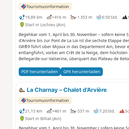
Tourismusinformation
19,89 km
+416 m
-1 353 m
6:50 Std.
Start in Lochieu (Ain)
Begehbar vom 1. April bis 30. November – sofern keine 
d'Arvière bis zur Pont de La Loi ist die sechste Etappe der sechstägigen W
GR®9 führt über Mijoux in das Departement Ain, bevor 
entlangführt, vorbei am Crêt de la Neige, dem höchsten
Bellegarde-sur-Valserine, überquert das Plateau de Re
weiter nach Culoz und ins Rhonetal, bevor er das Depar
seinen Weg in Richtung Süden fortzusetzen.
PDF herunterladen
GPX herunterladen
La Charnay – Chalet d'Arvière
Tourismusinformation
21,15 km
+461 m
-537 m
7:20 Std.
S
Start in Billiat (Ain)
Begehbar vom 1. April bis 30. November ( sofern keine 