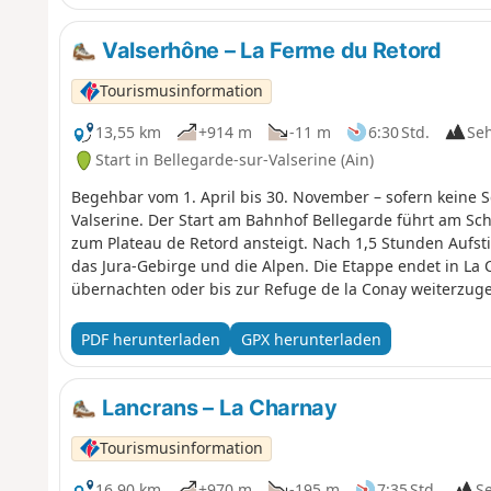
Valserhône – La Ferme du Retord
Tourismusinformation
13,55 km
+914 m
-11 m
6:30 Std.
Se
Start in Bellegarde-sur-Valserine (Ain)
Begehbar vom 1. April bis 30. November – sofern keine S
Valserine. Der Start am Bahnhof Bellegarde führt am Sc
zum Plateau de Retord ansteigt. Nach 1,5 Stunden Aufsti
das Jura-Gebirge und die Alpen. Die Etappe endet in La 
übernachten oder bis zur Refuge de la Conay weiterzug
PDF herunterladen
GPX herunterladen
Lancrans – La Charnay
Tourismusinformation
16,90 km
+970 m
-195 m
7:35 Std.
S