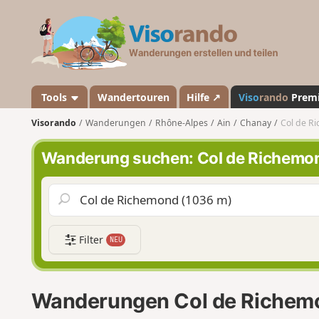
V
i
s
o
r
a
Tools
Wandertouren
Hilfe ↗
Viso
rando
Prem
n
Visorando
Wanderungen
Rhône-Alpes
Ain
Chanay
Col de R
d
o
Wanderung suchen: Col de Richemo
Filter
NEU
Wanderungen Col de Richem