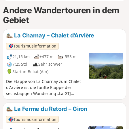
Andere Wandertouren in dem
Gebiet
La Charnay – Chalet d'Arvière
Tourismusinformation
21,15 km
+477 m
-553 m
7:25 Std.
Sehr schwer
Start in Billiat (Ain)
Die Etappe von La Charnay zum Chalet
d'Arvière ist die fünfte Etappe der
sechstägigen Wanderung „La GTJ
depuis Mijoux“. Der GR®9 führt über
Mijoux in das Departement Ain, bevor er
La Ferme du Retord – Giron
den spektakulären Bergkämmen des
Monts-Jura folgt und dabei den Crêt de
Tourismusinformation
la Neige, den höchsten Punkt des