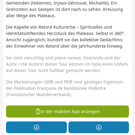
Gemeinden (Hotonnes, Injoux-Génissiat, Michaille). Ein
Grenzstein aus Savoyen ist dort noch zu sehen. Kreuzung
aller Wege des Plateaus.
Die Kapelle von Retord
Kulturerbe
– Spirituelles und
identitätsstiftendes
Herzstück
des Plateaus. Selbst in 360°-
Ansicht zugänglich, bündelt sie das kollektive Gedächtnis
der Einwohner von Retord über die Jahrhunderte hinweg.
Sei stets vorsichtig und plane voraus. Visorando und der
Autor / die Autorin dieser Tour können im Falle eines Unfalls
auf dieser Tour nicht haftbar gemacht werden.
Die Markierungen GR® und PR® sind geistiges Eigentum
der Fédération Française de Randonnée Pédestre
(Französischer Wanderverband).
In der mobilen App anzeigen