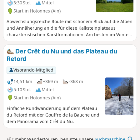
führt weiter zum Pré Brachet, dann zum Gros Frêne und zu
3:30 Std.
Mittel
den Granges Charpy, um schließlich wieder in Les
Start in Hotonnes (Ain)
Bergonnes anzukommen.
Abwechslungsreiche Route mit schönem Blick auf die Alpen
und Annäherung an die für diese Kalksteinplateaus
charakteristischen Karstformationen. Am besten im Winter
zu begehen, wenn die Stacheldrahtzäune entfernt sind. Bei
ausreichender Schneelage kann die Strecke problemlos mit
Der Crêt du Nu und das Plateau du
Schneeschuhen zurückgelegt werden.
Retord
Visorando-Mitglied
14,51 km
+369 m
-368 m
5:10 Std.
Mittel
Start in Hotonnes (Ain)
Einfache Rundwanderung auf dem Plateau
du Retord mit der Gouffre de la Bauche und
dem Panorama vom Crêt du Nu.
Für mehr Wandertouren, benutze unsere
Suchmaschine
.