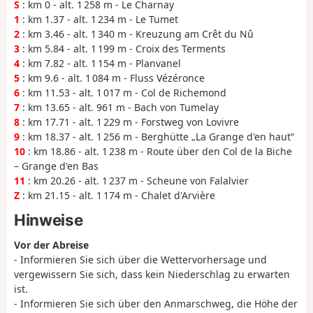
S
: km 0 - alt. 1 258 m - Le Charnay
1
: km 1.37 - alt. 1 234 m - Le Tumet
2
: km 3.46 - alt. 1 340 m - Kreuzung am Crêt du Nû
3
: km 5.84 - alt. 1 199 m - Croix des Terments
4
: km 7.82 - alt. 1 154 m - Planvanel
5
: km 9.6 - alt. 1 084 m - Fluss Vézéronce
6
: km 11.53 - alt. 1 017 m - Col de Richemond
7
: km 13.65 - alt. 961 m - Bach von Tumelay
8
: km 17.71 - alt. 1 229 m - Forstweg von Lovivre
9
: km 18.37 - alt. 1 256 m - Berghütte „La Grange d'en haut“
10
: km 18.86 - alt. 1 238 m - Route über den Col de la Biche
– Grange d'en Bas
11
: km 20.26 - alt. 1 237 m - Scheune von Falalvier
Z
: km 21.15 - alt. 1 174 m - Chalet d'Arvière
Hinweise
Vor der Abreise
- Informieren Sie sich über die Wettervorhersage und
vergewissern Sie sich, dass kein Niederschlag zu erwarten
ist.
- Informieren Sie sich über den Anmarschweg, die Höhe der