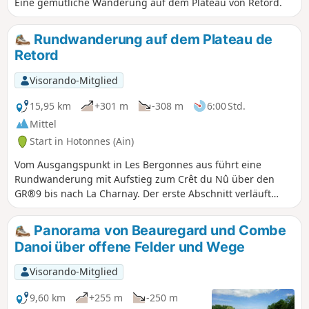
Eine gemütliche Wanderung auf dem Plateau von Retord.
Rundwanderung auf dem Plateau de
Retord
Visorando-Mitglied
15,95 km
+301 m
-308 m
6:00 Std.
Mittel
Start in Hotonnes (Ain)
Vom Ausgangspunkt in Les Bergonnes aus führt eine
Rundwanderung mit Aufstieg zum Crêt du Nû über den
GR®9 bis nach La Charnay. Der erste Abschnitt verläuft
durch einen Wald mit schönen Buchen. An der Croix de
Terments und am Crêt du Nû: Steigen Sie hinauf zu den
Panorama von Beauregard und Combe
Aussichtspunkten, um den Blick auf die Rhône und die
Danoi über offene Felder und Wege
Alpen zu genießen. Der zweite Teil des Aufstiegs verläuft
über das Plateau. Anschließend erreicht man die Ferme du
Visorando-Mitglied
Retord. Hinter der Ferme geht es auf dem gelb markierten
Weg hinunter in Richtung La Grange à Lucien. Der Abstieg
9,60 km
+255 m
-250 m