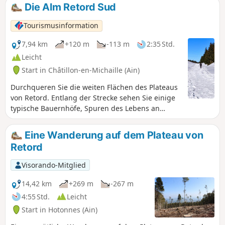
geringem Höhenunterschied ist trotz ihrer Lage in Höhen
Die Alm Retord Sud
über 1000 m ohne Schwierigkeiten zu bewältigen. Sie kann
auch mit Schneeschuhen zurückgelegt werden. Bei gutem
Tourismusinformation
Wetter hat man einen Blick auf den Mont Blanc.
7,94 km
+120 m
-113 m
2:35 Std.
Leicht
Start in Châtillon-en-Michaille (Ain)
Durchqueren Sie die weiten Flächen des Plateaus
von Retord. Entlang der Strecke sehen Sie einige
typische Bauernhöfe, Spuren des Lebens an
einem unberührten und geschützten Ort.
Eine Wanderung auf dem Plateau von
Retord
Visorando-Mitglied
14,42 km
+269 m
-267 m
4:55 Std.
Leicht
Start in Hotonnes (Ain)