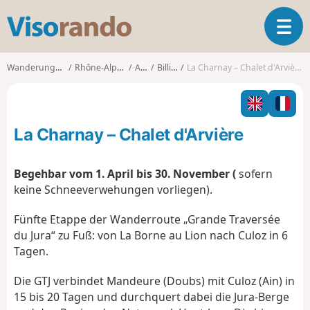
V
T
i
o
s
g
o
Wanderungen
Rhône-Alpes
Ain
Billiat
La Charnay – Chalet d'Arvière
g
r
l
a
e
n
n
d
La Charnay – Chalet d'Arvière
a
o
v
i
Begehbar vom 1. April bis 30. November (
sofern
g
keine Schneeverwehungen vorliegen).
a
t
Fünfte Etappe der Wanderroute „Grande Traversée
i
du Jura“ zu Fuß: von La Borne au Lion nach Culoz in 6
o
Tagen.
n
Die GTJ verbindet Mandeure (Doubs) mit Culoz (Ain) in
15 bis 20 Tagen und durchquert dabei die Jura-Berge