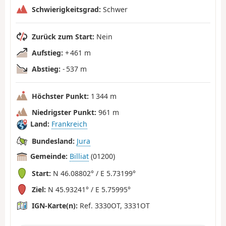
Schwierigkeitsgrad:
Schwer
Zurück zum Start:
Nein
Aufstieg:
+ 461 m
Abstieg:
- 537 m
Höchster Punkt:
1 344 m
Niedrigster Punkt:
961 m
Land:
Frankreich
Bundesland:
Jura
Gemeinde:
Billiat
(01200)
Start:
N 46.08802° / E 5.73199°
Ziel:
N 45.93241° / E 5.75995°
IGN-Karte(n):
Ref. 3330OT, 3331OT