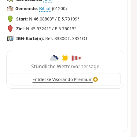
Gemeinde:
Billiat
(01200)
Start:
N 46.08803° / E 5.73199°
Ziel:
N 45.93241° / E 5.76015°
IGN-Karte(n):
Ref. 3330OT, 3331OT
Stündliche Wettervorhersage
Entdecke Visorando Premium