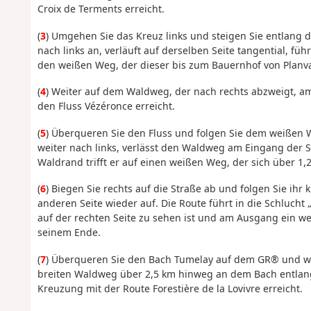
Croix de Terments erreicht.
(
3
) Umgehen Sie das Kreuz links und steigen Sie entlang d
nach links an, verläuft auf derselben Seite tangential, fü
den weißen Weg, der dieser bis zum Bauernhof von Planva
(
4
) Weiter auf dem Waldweg, der nach rechts abzweigt, 
den Fluss Vézéronce erreicht.
(
5
) Überqueren Sie den Fluss und folgen Sie dem weißen W
weiter nach links, verlässt den Waldweg am Eingang der 
Waldrand trifft er auf einen weißen Weg, der sich über 1,
(
6
) Biegen Sie rechts auf die Straße ab und folgen Sie i
anderen Seite wieder auf. Die Route führt in die Schlucht
auf der rechten Seite zu sehen ist und am Ausgang ein w
seinem Ende.
(
7
) Überqueren Sie den Bach Tumelay auf dem GR® und wec
breiten Waldweg über 2,5 km hinweg an dem Bach entlang
Kreuzung mit der Route Forestière de la Lovivre erreicht.