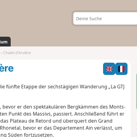
ium
– Chalet d'Arvière
ère
 die fünfte Etappe der sechstägigen Wanderung
„
La GTJ
n, bevor er den spektakulären Bergkämmen des Monts-
ten Punkt des Massivs, passiert. Anschließend führt er
t das Plateau de Retord und überquert den Grand
 Rhonetal, bevor er das Departement Ain verlässt, um
ng Süden fortzusetzen.