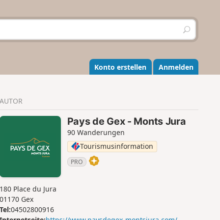
S
u
c
h
e
Konto erstellen
Anmelden
n
AUTOR
Pays de Gex - Monts Jura
90 Wanderungen
Tourismusinformation
PRO
180 Place du Jura
01170 Gex
Tel:
04502800916
Internetseite:
https://www.paysdegex-montsjura.com/