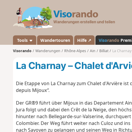
V
i
s
o
r
a
Tools
Wandertouren
Hilfe ↗
Viso
rando
Prem
n
Visorando
Wanderungen
Rhône-Alpes
Ain
Billiat
La Charnay 
d
o
La Charnay – Chalet d'Arvi
Die Etappe von La Charnay zum Chalet d'Arvière ist
depuis Mijoux
“.
Der GR®9 führt über Mijoux in das Departement Ai
Jura folgt und dabei den Crêt de la Neige, den höchs
hinunter nach Bellegarde-sur-Valserine, durchquer
Colombier. Der Weg führt weiter nach Culoz und ins
nach Savoyen zu gelangen und seinen Weg in Richtu