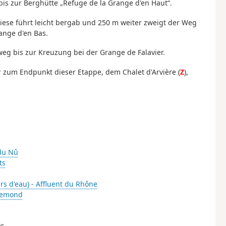
bis zur Berghütte „Refuge de la Grange d'en Haut“.
 diese führt leicht bergab und 250 m weiter zweigt der Weg
ange d'en Bas.
g bis zur Kreuzung bei der Grange de Falavier.
 zum Endpunkt dieser Etappe, dem Chalet d'Arvière (
Z
),
du Nû
ts
rs d'eau) - Affluent du Rhône
hemond