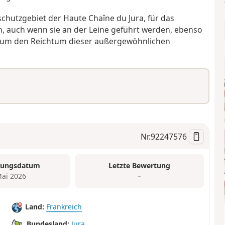
schutzgebiet der Haute Chaîne du Jura, für das
n, auch wenn sie an der Leine geführt werden, ebenso
ln, um den Reichtum dieser außergewöhnlichen
Nr.
92247576
tungsdatum
Letzte Bewertung
Mai 2026
–
Land:
Frankreich
Bundesland:
Jura