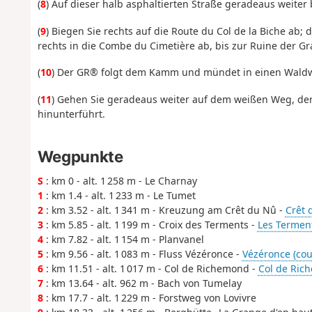
(
8
) Auf dieser halb asphaltierten Straße geradeaus weiter 
(
9
) Biegen Sie rechts auf die Route du Col de la Biche ab;
rechts in die Combe du Cimetière ab, bis zur Ruine der Gr
(
10
) Der GR® folgt dem Kamm und mündet in einen Waldwe
(
11
) Gehen Sie geradeaus weiter auf dem weißen Weg, der
hinunterführt.
Wegpunkte
S
: km 0 - alt. 1 258 m - Le Charnay
1
: km 1.4 - alt. 1 233 m - Le Tumet
2
: km 3.52 - alt. 1 341 m - Kreuzung am Crêt du Nû -
Crêt 
3
: km 5.85 - alt. 1 199 m - Croix des Terments -
Les Termen
4
: km 7.82 - alt. 1 154 m - Planvanel
5
: km 9.56 - alt. 1 083 m - Fluss Vézéronce -
Vézéronce (cou
6
: km 11.51 - alt. 1 017 m - Col de Richemond -
Col de Ric
7
: km 13.64 - alt. 962 m - Bach von Tumelay
8
: km 17.7 - alt. 1 229 m - Forstweg von Lovivre