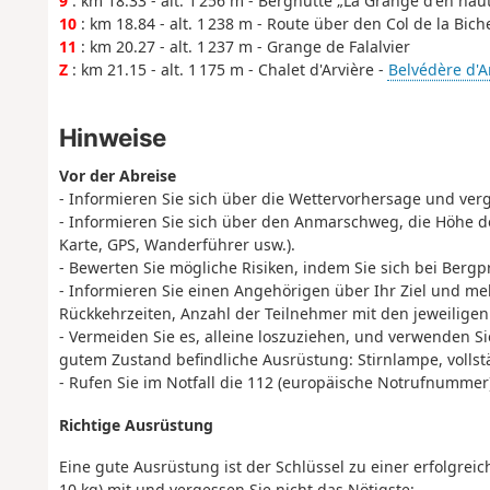
9
: km 18.33 - alt. 1 256 m - Berghütte „La Grange d'en haut
10
: km 18.84 - alt. 1 238 m - Route über den Col de la Bic
11
: km 20.27 - alt. 1 237 m - Grange de Falalvier
Z
: km 21.15 - alt. 1 175 m - Chalet d'Arvière -
Belvédère d'A
Hinweise
Vor der Abreise
- Informieren Sie sich über die Wettervorhersage und verg
- Informieren Sie sich über den Anmarschweg, die Höhe d
Karte, GPS, Wanderführer usw.).
- Bewerten Sie mögliche Risiken, indem Sie sich bei Bergp
- Informieren Sie einen Angehörigen über Ihr Ziel und me
Rückkehrzeiten, Anzahl der Teilnehmer mit den jeweiligen
- Vermeiden Sie es, alleine loszuziehen, und verwenden Sie
gutem Zustand befindliche Ausrüstung: Stirnlampe, vollst
- Rufen Sie im Notfall die 112 (europäische Notrufnummer)
Richtige Ausrüstung
Eine gute Ausrüstung ist der Schlüssel zu einer erfolgr
10 kg) mit und vergessen Sie nicht das Nötigste: