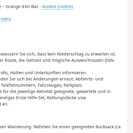
“
he – Grange d'en Bas -
Arvière (rivière)
rvière
ewissern Sie sich, dass kein Niederschlag zu erwarten ist.
er Route, die Gehzeit und mögliche Ausweichrouten (IGN-
rofis, Hütten und Unterkünften informieren.
lden Sie sich bei Änderungen erneut: Abfahrts- und
 Telefonnummern, Fahrzeug(e), Parkplatz.
 für die jeweilige Aktivität geeignete, gewartete und in
ändiges Erste-Hilfe-Set, Rettungsdecke usw.
 an.
eichen Wanderung. Nehmen Sie einen geeigneten Rucksack (ca.