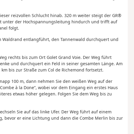
ieser reizvollen Schlucht hinab. 320 m weiter steigt der GR®
hrt unter der Hochspannungsleitung hindurch und trifft auf
nel folgt.
am Waldrand entlangführt, den Tannenwald durchquert und
eg rechts bis zum Ort Golet Grand Voie. Der Weg führt
Senke und durchquert ein Feld in seiner gesamten Länge. Am
2 km bis zur Straße zum Col de Richemond fortsetzt.
hr knapp 100 m, dann nehmen Sie den weißen Weg auf der
 „Combe à la Done“, wobei vor dem Eingang ein erstes Haus
eiteres etwas höher gelegen. Folgen Sie dem Weg bis zu
hseln Sie auf das linke Ufer. Der Weg führt auf einem
, bevor er eine Lichtung und dann die Combe Merlin bis zur