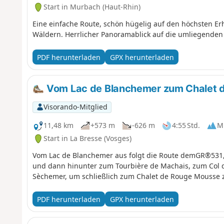
Start in Murbach (Haut-Rhin)
Eine einfache Route, schön hügelig auf den höchsten E
Wäldern. Herrlicher Panoramablick auf die umliegenden 
PDF herunterladen
GPX herunterladen
Vom Lac de Blanchemer zum Chalet 
Visorando-Mitglied
11,48 km
+573 m
-626 m
4:55 Std.
Mi
Start in La Bresse (Vosges)
Vom Lac de Blanchemer aus folgt die Route demGR®531, 
und dann hinunter zum Tourbière de Machais, zum Col
Sèchemer, um schließlich zum Chalet de Rouge Mousse 
PDF herunterladen
GPX herunterladen