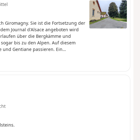
ttel
h Giromagny. Sie ist die Fortsetzung der
dem Journal d'Alsace angeboten wird
 verlaufen über die Bergkämme und
 sogar bis zu den Alpen. Auf diesem
 und Gentiane passieren. Ein
iter entfernt befindet sich am Col du
nn. Danach geht es weiter bergab,
t in Giromagny hat man einen Blick auf
cht
steins.