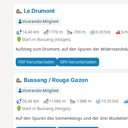
Le Drumont
Visorando-Mitglied
14,40 km
+770 m
-769 m
6:20 Std.
Sc
Start in Bussang (Vosges)
Aufstieg zum Drumont, auf den Spuren der Widerstandsk
PDF herunterladen
GPX herunterladen
Bussang / Rouge Gazon
Visorando-Mitglied
26,06 km
+1 086 m
-1 088 m
10:35 Std.
Start in Bussang (Vosges)
Auf den Spuren des Sonnenkönigs und der drei Musketier