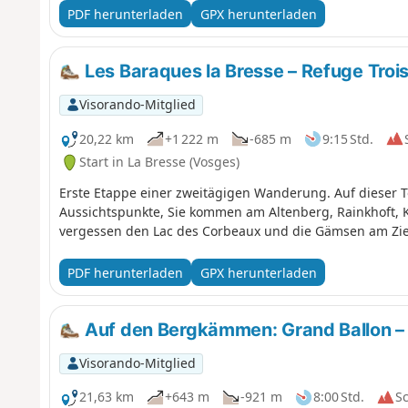
PDF herunterladen
GPX herunterladen
Les Baraques la Bresse – Refuge Trois
Visorando-Mitglied
20,22 km
+1 222 m
-685 m
9:15 Std.
Start in La Bresse (Vosges)
Erste Etappe einer zweitägigen Wanderung. Auf dieser To
Aussichtspunkte, Sie kommen am Altenberg, Rainkhoft, K
vergessen den Lac des Corbeaux und die Gämsen am Zie
PDF herunterladen
GPX herunterladen
Auf den Bergkämmen: Grand Ballon – M
Visorando-Mitglied
21,63 km
+643 m
-921 m
8:00 Std.
S