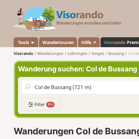
V
i
s
o
r
a
Tools
Wandertouren
Hilfe ↗
Viso
rando
Prem
n
Visorando
Wanderungen
Lothringen
Vosges
Bussang
Col d
d
o
Wanderung suchen: Col de Bussang
Filter
NEU
Wanderungen Col de Bussan