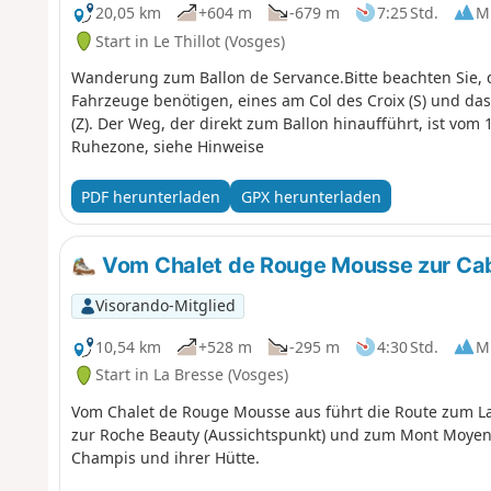
20,05 km
+604 m
-679 m
7:25 Std.
Mi
Start in Le Thillot (Vosges)
Wanderung zum Ballon de Servance.Bitte beachten Sie, 
Fahrzeuge benötigen, eines am Col des Croix (S) und da
(Z). Der Weg, der direkt zum Ballon hinaufführt, ist vom 
Ruhezone, siehe Hinweise
PDF herunterladen
GPX herunterladen
Vom Chalet de Rouge Mousse zur Ca
Visorando-Mitglied
10,54 km
+528 m
-295 m
4:30 Std.
Mi
Start in La Bresse (Vosges)
Vom Chalet de Rouge Mousse aus führt die Route zum 
zur Roche Beauty (Aussichtspunkt) und zum Mont Moyen
Champis und ihrer Hütte.