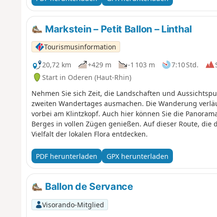
Markstein – Petit Ballon – Linthal
Tourismusinformation
20,72 km
+429 m
-1 103 m
7:10 Std.
Start in Oderen (Haut-Rhin)
Nehmen Sie sich Zeit, die Landschaften und Aussichtsp
zweiten Wandertages ausmachen. Die Wanderung verläuft
vorbei am Klintzkopf. Auch hier können Sie die Panorama
Berges in vollen Zügen genießen. Auf dieser Route, die 
Vielfalt der lokalen Flora entdecken.
PDF herunterladen
GPX herunterladen
Ballon de Servance
Visorando-Mitglied