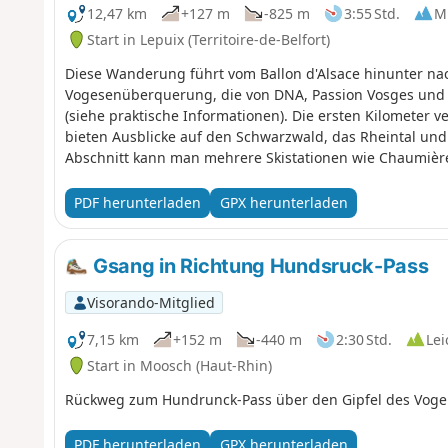
12,47 km
+127 m
-825 m
3:55 Std.
Mi
Start in Lepuix (Territoire-de-Belfort)
Diese Wanderung führt vom Ballon d'Alsace hinunter nac
Vogesenüberquerung, die von DNA, Passion Vosges und 
(siehe praktische Informationen). Die ersten Kilometer
bieten Ausblicke auf den Schwarzwald, das Rheintal und
Abschnitt kann man mehrere Skistationen wie Chaumière
Bergbauerngasthof in Wissgrut bietet Mittagessen an. We
Chantoiseau eine Schutzhütte, in der man picknicken ka
PDF herunterladen
GPX herunterladen
manchmal steiler als an anderen Stellen. Bei der Ankunf
die Stadt Belfort.
Gsang in Richtung Hundsruck-Pass
Visorando-Mitglied
7,15 km
+152 m
-440 m
2:30 Std.
Lei
Start in Moosch (Haut-Rhin)
Rückweg zum Hundrunck-Pass über den Gipfel des Vogel
PDF herunterladen
GPX herunterladen