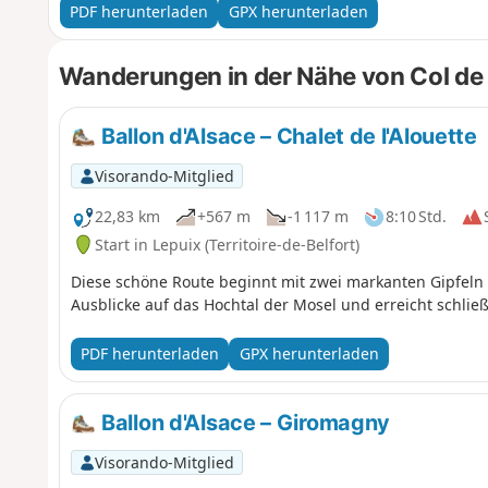
PDF herunterladen
GPX herunterladen
Wanderungen in der Nähe von Col d
Ballon d'Alsace – Chalet de l'Alouette
Visorando-Mitglied
22,83 km
+567 m
-1 117 m
8:10 Std.
Start in Lepuix (Territoire-de-Belfort)
Diese schöne Route beginnt mit zwei markanten Gipfeln
Ausblicke auf das Hochtal der Mosel und erreicht schließ
PDF herunterladen
GPX herunterladen
Ballon d'Alsace – Giromagny
Visorando-Mitglied