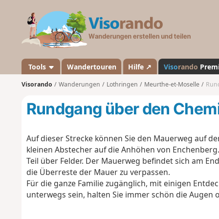
V
i
s
o
r
a
Tools
Wandertouren
Hilfe ↗
Viso
rando
Prem
n
Visorando
Wanderungen
Lothringen
Meurthe-et-Moselle
Rund
d
o
Rundgang über den Chemi
Auf dieser Strecke können Sie den Mauerweg auf d
kleinen Abstecher auf die Anhöhen von Enchenberg. E
Teil über Felder. Der Mauerweg befindet sich am E
die Überreste der Mauer zu verpassen.
Für die ganze Familie zugänglich, mit einigen Entde
unterwegs sein, halten Sie immer schön die Augen o