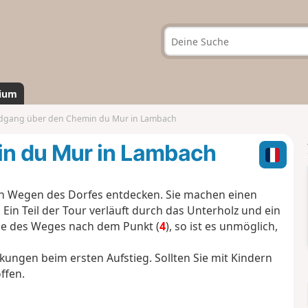
ium
gang über den Chemin du Mur in Lambach
n du Mur in Lambach
en Wegen des Dorfes entdecken. Sie machen einen
in Teil der Tour verläuft durch das Unterholz und ein
nde des Weges nach dem Punkt (
4
), so ist es unmöglich,
ckungen beim ersten Aufstieg. Sollten Sie mit Kindern
ffen.