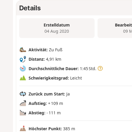
Details
Erstelldatum
Bearbei
04 Aug 2020
09 M
Aktivität:
Zu Fuß
Distanz:
4,91 km
Durchschnittliche Dauer:
1:45 Std.
Schwierigkeitsgrad:
Leicht
Zurück zum Start:
Ja
Aufstieg:
+ 109 m
Abstieg:
- 111 m
Höchster Punkt:
385 m