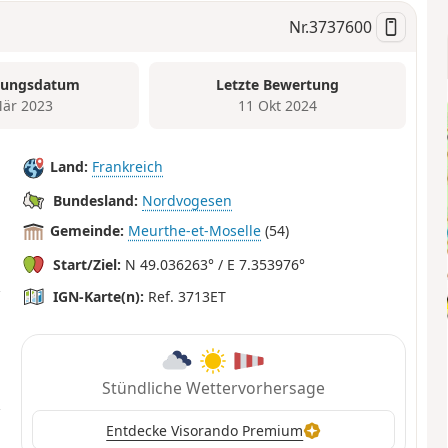
Nr.
3737600
tungsdatum
Letzte Bewertung
är 2023
11 Okt 2024
Land:
Frankreich
Bundesland:
Nordvogesen
Gemeinde:
Meurthe-et-Moselle
(54)
Start/Ziel:
N 49.036263° / E 7.353976°
IGN-Karte(n):
Ref. 3713ET
Stündliche Wettervorhersage
Entdecke Visorando Premium