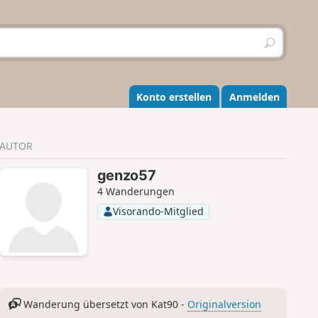
S
u
c
h
e
Konto erstellen
Anmelden
n
AUTOR
genzo57
4 Wanderungen
Visorando-Mitglied
Wanderung übersetzt von Kat90 -
Originalversion