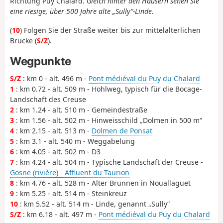
Richtung Puy Chalard.
Gleich hinter den Häusern sehen Sie
eine riesige, über 500 Jahre alte „Sully“-Linde.
(
10
) Folgen Sie der Straße weiter bis zur mittelalterlichen
Brücke (
S/Z
).
Wegpunkte
S/Z
: km 0 - alt. 496 m -
Pont médiéval du Puy du Chalard
1
: km 0.72 - alt. 509 m - Hohlweg, typisch für die Bocage-
Landschaft des Creuse
2
: km 1.24 - alt. 510 m - Gemeindestraße
3
: km 1.56 - alt. 502 m - Hinweisschild „Dolmen in 500 m“
4
: km 2.15 - alt. 513 m -
Dolmen de Ponsat
5
: km 3.1 - alt. 540 m - Weggabelung
6
: km 4.05 - alt. 502 m - D3
7
: km 4.24 - alt. 504 m - Typische Landschaft der Creuse -
Gosne (rivière) - Affluent du Taurion
8
: km 4.76 - alt. 528 m - Alter Brunnen in Nouallaguet
9
: km 5.25 - alt. 514 m - Steinkreuz
10
: km 5.52 - alt. 514 m - Linde, genannt „Sully“
S/Z
: km 6.18 - alt. 497 m -
Pont médiéval du Puy du Chalard