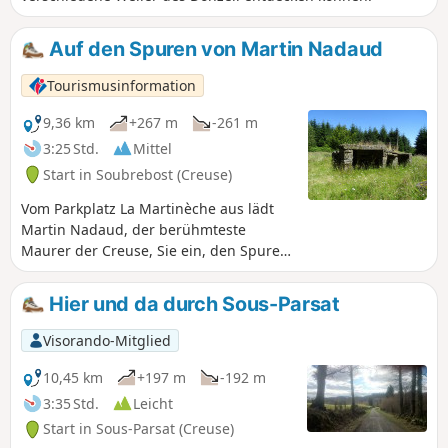
Auf den Spuren von Martin Nadaud
Tourismusinformation
9,36 km
+267 m
-261 m
3:25 Std.
Mittel
Start in Soubrebost (Creuse)
Vom Parkplatz La Martinèche aus lädt
Martin Nadaud, der berühmteste
Maurer der Creuse, Sie ein, den Spuren
seiner Kindheit zu folgen, um in einem
halben Tag das bauliche und natürliche
Hier und da durch Sous-Parsat
Erbe der Gemeinde Soubrebost zu
entdecken.
Visorando-Mitglied
10,45 km
+197 m
-192 m
3:35 Std.
Leicht
Start in Sous-Parsat (Creuse)