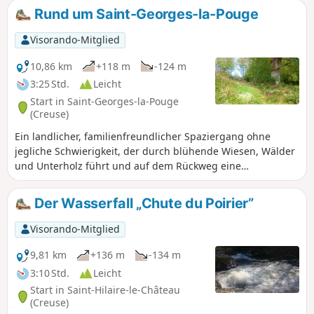
Rund um Saint-Georges-la-Pouge
Visorando-Mitglied
10,86 km
+118 m
-124 m
3:25 Std.
Leicht
Start in Saint-Georges-la-Pouge
(Creuse)
Ein landlicher, familienfreundlicher Spaziergang ohne
jegliche Schwierigkeit, der durch blühende Wiesen, Wälder
und Unterholz führt und auf dem Rückweg eine
Römerstraße nimmt. Man durchquert Weiler, betrachtet die
Gärten und folgt Pfaden, Wegen oder kleinen Straßen. Man
Der Wasserfall „Chute du Poirier”
begegnet Kühen, Pferden, Hühnern und sogar einigen
Zwergziegen.
Visorando-Mitglied
9,81 km
+136 m
-134 m
3:10 Std.
Leicht
Start in Saint-Hilaire-le-Château
(Creuse)