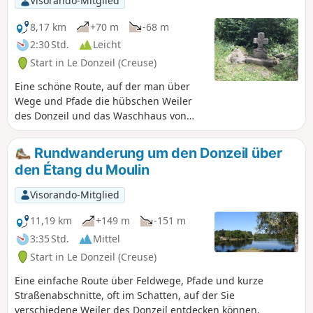
Visorando-Mitglied
8,17 km
+70 m
-68 m
2:30 Std.
Leicht
Start in Le Donzeil (Creuse)
Eine schöne Route, auf der man über
Wege und Pfade die hübschen Weiler
des Donzeil und das Waschhaus von
Champagne entdecken kann.
Rundwanderung um den Donzeil über
den Étang du Moulin
Visorando-Mitglied
11,19 km
+149 m
-151 m
3:35 Std.
Mittel
Start in Le Donzeil (Creuse)
Eine einfache Route über Feldwege, Pfade und kurze
Straßenabschnitte, oft im Schatten, auf der Sie
verschiedene Weiler des Donzeil entdecken können.