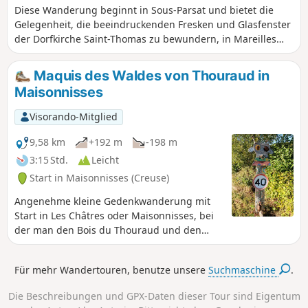
Diese Wanderung beginnt in Sous-Parsat und bietet die
Gelegenheit, die beeindruckenden Fresken und Glasfenster
der Dorfkirche Saint-Thomas zu bewundern, in Mareilles
vor dem „zylindrischen” Brunnen mit seinem hübschen
Becken Halt zu machen und durch Unterholz oder
Maquis des Waldes von Thouraud in
Heckenlandschaften zu wandern.
Maisonnisses
Visorando-Mitglied
9,58 km
+192 m
-198 m
3:15 Std.
Leicht
Start in Maisonnisses (Creuse)
Angenehme kleine Gedenkwanderung mit
Start in Les Châtres oder Maisonnisses, bei
der man den Bois du Thouraud und den
Standort des ersten Maquis der Creuse
entdeckt, zum Gedenken an die am 7.
Für mehr Wandertouren, benutze unsere
Suchmaschine
.
September 1943 verstorbenen Maquisards,
sowie die ersten Windungen der Gartempe
Die Beschreibungen und GPX-Daten dieser Tour sind Eigentum
in der Nähe ihrer Quelle, der Pierre Fade.