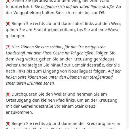
(
5
) Gehen Sie geradeaus auf dem Weg, der zum Wald
hinunterführt.
Sie befinden sich auf der alten Römerstraße.
An
der Weggabelung halten Sie sich rechts bis zur D3.
(
6
) Biegen Sie rechts ab und dann sofort links auf den Weg,
gehen Sie am Feuchtgebiet entlang, bis Sie auf eine Wiese
gelangen.
(
7
)
Hier können Sie eine schöne, für die Creuse typische
Landschaft mit dem Fluss Gosne im Tal genießen
. Folgen Sie
dem Weg weiter, gehen Sie an der Kreuzung geradeaus
weiter und steigen Sie hinauf zur Gemeindestraße, der Sie
nach links bis zum Eingang von Nouallaguet folgen.
Auf der
linken Seite können Sie unter den Bäumen am Straßenrand
einen alten Brunnen sehen.
(
8
) Durchqueren Sie den Weiler und nehmen Sie am
Ortsausgang den kleinen Pfad links, um an der Kreuzung
mit der Gemeindestraße vor einem Steinkreuz
anzukommen.
(
9
) Biegen Sie rechts ab und dann an der Kreuzung links in