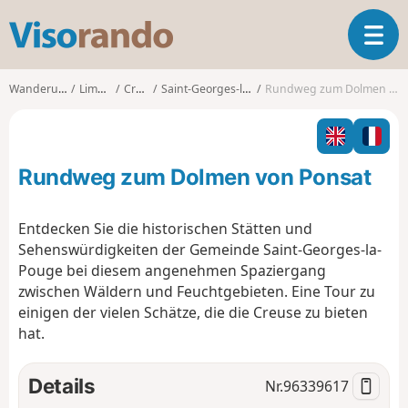
V
T
i
o
s
g
o
Wanderungen
Limousin
Creuse
Saint-Georges-la-Pouge
Rundweg zum Dolmen von Ponsat
g
r
l
a
e
n
n
d
Rundweg zum Dolmen von Ponsat
a
o
v
i
Entdecken Sie die historischen Stätten und
g
Sehenswürdigkeiten der Gemeinde Saint-Georges-la-
a
Pouge bei diesem angenehmen Spaziergang
t
zwischen Wäldern und Feuchtgebieten. Eine Tour zu
i
o
einigen der vielen Schätze, die die Creuse zu bieten
n
hat.
Details
Nr.
96339617