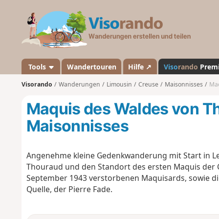
V
i
s
o
r
a
Tools
Wandertouren
Hilfe ↗
Viso
rando
Prem
n
Visorando
Wanderungen
Limousin
Creuse
Maisonnisses
Maq
d
o
Maquis des Waldes von Th
Maisonnisses
Angenehme kleine Gedenkwanderung mit Start in Le
Thouraud und den Standort des ersten Maquis der 
September 1943 verstorbenen Maquisards, sowie di
Quelle, der Pierre Fade.