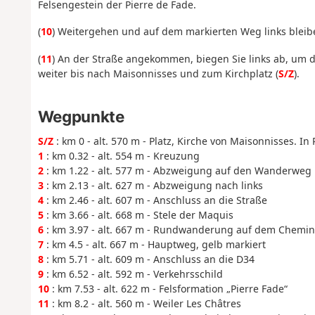
Felsengestein der Pierre de Fade.
(
10
) Weitergehen und auf dem markierten Weg links bleibe
(
11
) An der Straße angekommen, biegen Sie links ab, um d
weiter bis nach Maisonnisses und zum Kirchplatz (
S/Z
).
Wegpunkte
S/Z
: km 0 - alt. 570 m - Platz, Kirche von Maisonnisses. I
1
: km 0.32 - alt. 554 m - Kreuzung
2
: km 1.22 - alt. 577 m - Abzweigung auf den Wanderweg
3
: km 2.13 - alt. 627 m - Abzweigung nach links
4
: km 2.46 - alt. 607 m - Anschluss an die Straße
5
: km 3.66 - alt. 668 m - Stele der Maquis
6
: km 3.97 - alt. 667 m - Rundwanderung auf dem Chemi
7
: km 4.5 - alt. 667 m - Hauptweg, gelb markiert
8
: km 5.71 - alt. 609 m - Anschluss an die D34
9
: km 6.52 - alt. 592 m - Verkehrsschild
10
: km 7.53 - alt. 622 m - Felsformation „Pierre Fade“
11
: km 8.2 - alt. 560 m - Weiler Les Châtres