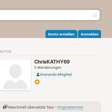
S
u
c
h
e
Konto erstellen
Anmelden
n
AUTOR
ChrisKATHY69
5 Wanderungen
Visorando-Mitglied
Maschinell übersetzte Tour -
Originalversion