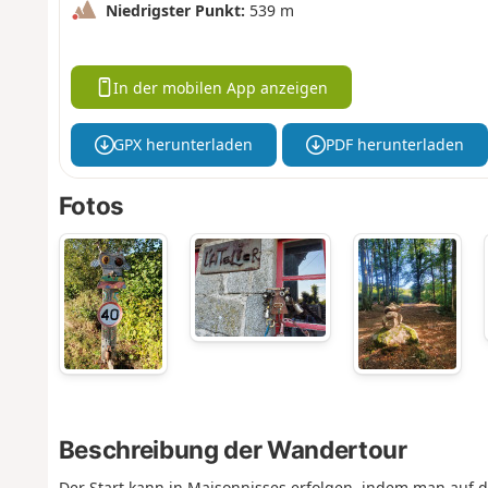
Niedrigster Punkt:
539 m
In der mobilen App anzeigen
GPX herunterladen
PDF herunterladen
Fotos
Beschreibung der Wandertour
Der Start kann in Maisonnisses erfolgen, indem man auf d