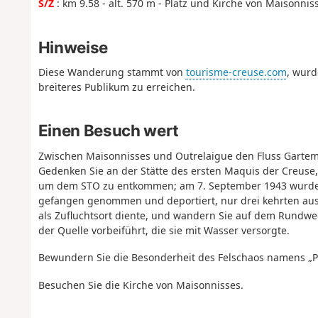
S/Z
: km 9.58 - alt. 570 m - Platz und Kirche von Maisonnis
Hinweise
Diese Wanderung stammt von
tourisme-creuse.com
, wurd
breiteres Publikum zu erreichen.
Einen Besuch wert
Zwischen Maisonnisses und Outrelaigue den Fluss Gart
Gedenken Sie an der Stätte des ersten Maquis der Creuse,
um dem STO zu entkommen; am 7. September 1943 wurden 
gefangen genommen und deportiert, nur drei kehrten aus d
als Zufluchtsort diente, und wandern Sie auf dem Rundw
der Quelle vorbeiführt, die sie mit Wasser versorgte.
Bewundern Sie die Besonderheit des Felschaos namens „Pi
Besuchen Sie die Kirche von Maisonnisses.