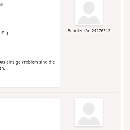
56
Benutzer/in 24276312
äßig
s einzige Problem sind die
en.