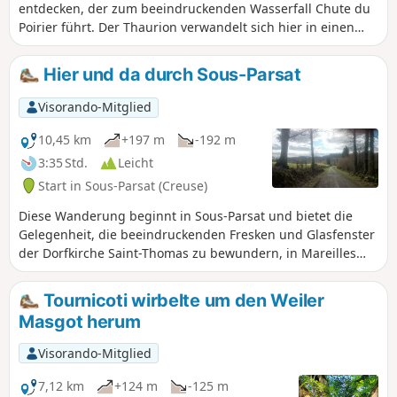
entdecken, der zum beeindruckenden Wasserfall Chute du
Poirier führt. Der Thaurion verwandelt sich hier in einen
sprudelnden Fluss, der über große Granitblöcke fließt. Auf
diesem Spaziergang überqueren Sie zwei Stege über den
Hier und da durch Sous-Parsat
Thaurion, kommen an zwei Zwillingsseen vorbei, wandern
auf Wegen durch Wälder und Unterholz oder spazieren
Visorando-Mitglied
über Wiesen.
10,45 km
+197 m
-192 m
3:35 Std.
Leicht
Start in Sous-Parsat (Creuse)
Diese Wanderung beginnt in Sous-Parsat und bietet die
Gelegenheit, die beeindruckenden Fresken und Glasfenster
der Dorfkirche Saint-Thomas zu bewundern, in Mareilles
vor dem „zylindrischen” Brunnen mit seinem hübschen
Becken Halt zu machen und durch Unterholz oder
Tournicoti wirbelte um den Weiler
Heckenlandschaften zu wandern.
Masgot herum
Visorando-Mitglied
7,12 km
+124 m
-125 m