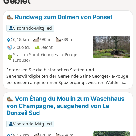
Gebiet
Rundweg zum Dolmen von Ponsat
Visorando-Mitglied
6,18 km
+90 m
-89 m
2:00 Std.
Leicht
Start in Saint-Georges-la-Pouge
(Creuse)
Entdecken Sie die historischen Stätten und
Sehenswürdigkeiten der Gemeinde Saint-Georges-la-Pouge
bei diesem angenehmen Spaziergang zwischen Wäldern
und Feuchtgebieten. Eine Tour zu einigen der vielen
Schätze, die die Creuse zu bieten hat.
Vom Étang du Moulin zum Waschhaus
von Champagne, ausgehend von Le
Donzeil Sud
Visorando-Mitglied
8,17 km
+70 m
-68 m