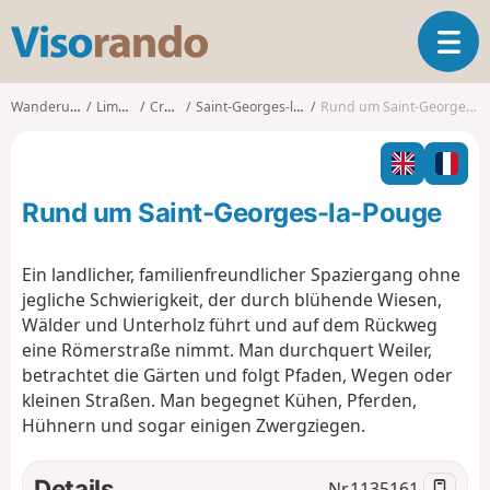
V
T
i
o
s
g
o
Wanderungen
Limousin
Creuse
Saint-Georges-la-Pouge
Rund um Saint-Georges-la-Pouge
g
r
l
a
e
n
n
d
Rund um Saint-Georges-la-Pouge
a
o
v
i
Ein landlicher, familienfreundlicher Spaziergang ohne
g
jegliche Schwierigkeit, der durch blühende Wiesen,
a
Wälder und Unterholz führt und auf dem Rückweg
t
eine Römerstraße nimmt. Man durchquert Weiler,
i
o
betrachtet die Gärten und folgt Pfaden, Wegen oder
n
kleinen Straßen. Man begegnet Kühen, Pferden,
Hühnern und sogar einigen Zwergziegen.
Details
Nr.
1135161