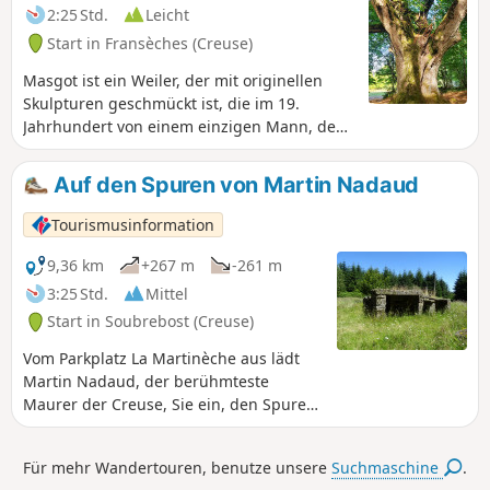
2:25 Std.
Leicht
Start in Fransèches (Creuse)
Masgot ist ein Weiler, der mit originellen
Skulpturen geschmückt ist, die im 19.
Jahrhundert von einem einzigen Mann, dem
Steinmetz François Michaud, geschaffen
wurden, aber es ist auch ein Weiler, der von
Auf den Spuren von Martin Nadaud
Wanderwegen und Pfaden im Unterholz
umgeben ist, die man auch bei großer Hitze
Tourismusinformation
begehen kann. Ein schöner kleiner
Spaziergang, der auch durch den Weiler
9,36 km
+267 m
-261 m
Montgermain führt, wo man dessen
3:25 Std.
Mittel
ehrwürdige, 400 Jahre alte Linde bewundern
Start in Soubrebost (Creuse)
kann. Das Ganze fast ohne Straßen, sodass
man den Hund frei laufen lassen kann.
Vom Parkplatz La Martinèche aus lädt
Martin Nadaud, der berühmteste
Maurer der Creuse, Sie ein, den Spuren
seiner Kindheit zu folgen, um in einem
halben Tag das bauliche und natürliche
Für mehr Wandertouren, benutze unsere
Suchmaschine
.
Erbe der Gemeinde Soubrebost zu