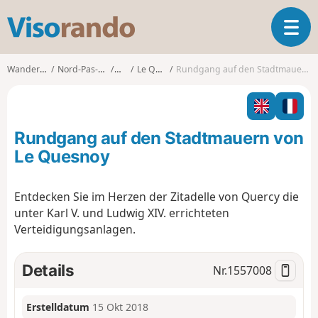
V
T
i
o
s
g
o
Wanderungen
Nord-Pas-de-Calais
Nord
Le Quesnoy
Rundgang auf den Stadtmauern von Le Quesnoy
g
r
l
a
e
n
n
d
Rundgang auf den Stadtmauern von
a
o
v
Le Quesnoy
i
g
Entdecken Sie im Herzen der Zitadelle von Quercy die
a
unter Karl V. und Ludwig XIV. errichteten
t
i
Verteidigungsanlagen.
o
n
Details
Nr.
1557008
Erstelldatum
15 Okt 2018