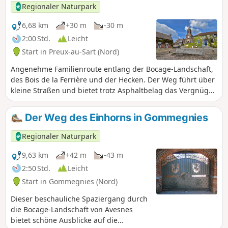
Regionaler Naturpark
6,68 km
+30 m
-30 m
2:00 Std.
Leicht
Start in Preux-au-Sart (Nord)
Angenehme Familienroute entlang der Bocage-Landschaft,
des Bois de la Ferrière und der Hecken. Der Weg führt über
kleine Straßen und bietet trotz Asphaltbelag das Vergnügen
einer Wanderung auf dem Land.
Der Weg des Einhorns in Gommegnies
Regionaler Naturpark
9,63 km
+42 m
-43 m
2:50 Std.
Leicht
Start in Gommegnies (Nord)
Dieser beschauliche Spaziergang durch
die Bocage-Landschaft von Avesnes
bietet schöne Ausblicke auf die