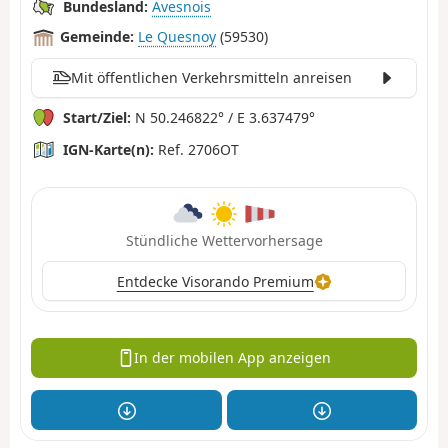
Bundesland:
Avesnois
Gemeinde:
Le Quesnoy
(59530)
Mit öffentlichen Verkehrsmitteln anreisen
Start/Ziel:
N 50.246822° / E 3.637479°
IGN-Karte(n):
Ref. 2706OT
Stündliche Wettervorhersage
Entdecke Visorando Premium
In der mobilen App anzeigen