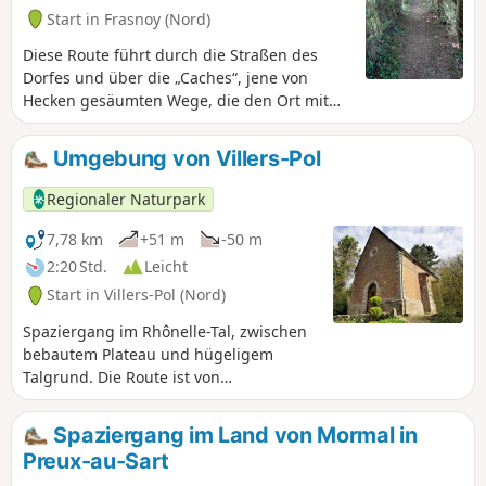
Start in Frasnoy (Nord)
Diese Route führt durch die Straßen des
Dorfes und über die „Caches“, jene von
Hecken gesäumten Wege, die den Ort mit
den Weiden verbinden. Die RD 942 wird auf
einer Länge von 400 m entlanggeführt,
Umgebung von Villers-Pol
seien Sie vorsichtig. Bei Regenwetter ist das
Tragen von wasserdichten Schuhen
Regionaler Naturpark
erforderlich.
7,78 km
+51 m
-50 m
2:20 Std.
Leicht
Start in Villers-Pol (Nord)
Spaziergang im Rhônelle-Tal, zwischen
bebautem Plateau und hügeligem
Talgrund. Die Route ist von
unterschiedlicher Länge und für
Familien geeignet. Beste Reisezeit: April
Spaziergang im Land von Mormal in
bis September.
Preux-au-Sart