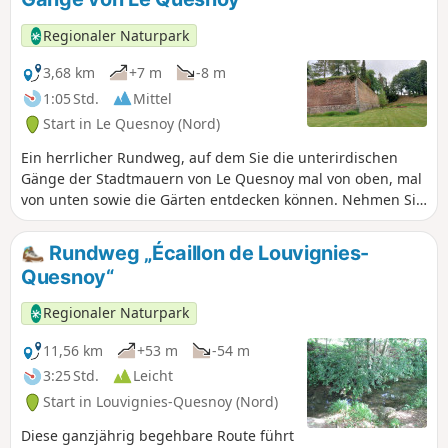
Regionaler Naturpark
3,68 km
+7 m
-8 m
1:05 Std.
Mittel
Start in Le Quesnoy (Nord)
Ein herrlicher Rundweg, auf dem Sie die unterirdischen
Gänge der Stadtmauern von Le Quesnoy mal von oben, mal
von unten sowie die Gärten entdecken können. Nehmen Sie
eine Taschenlampe mit.
Rundweg „Écaillon de Louvignies-
Quesnoy“
Regionaler Naturpark
11,56 km
+53 m
-54 m
3:25 Std.
Leicht
Start in Louvignies-Quesnoy (Nord)
Diese ganzjährig begehbare Route führt