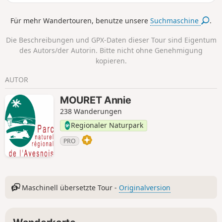
bewaldete und hügelige Landschaft.
Das ländliche und bäuerliche Leben
Für mehr Wandertouren, benutze unsere
Suchmaschine
.
offenbart sich nach und nach beim
Durchqueren der typischen Weiler. Es
Die Beschreibungen und GPX-Daten dieser Tour sind Eigentum
ist ein schöner, ruhiger Ausflug, der je
des Autors/der Autorin. Bitte nicht ohne Genehmigung
nach Jahreszeit in den Farben des
kopieren.
Herbstes oder der Feldblumen und des
Frühlings erstrahlt.
AUTOR
MOURET Annie
238 Wanderungen
Regionaler Naturpark
PRO
Maschinell übersetzte Tour -
Originalversion