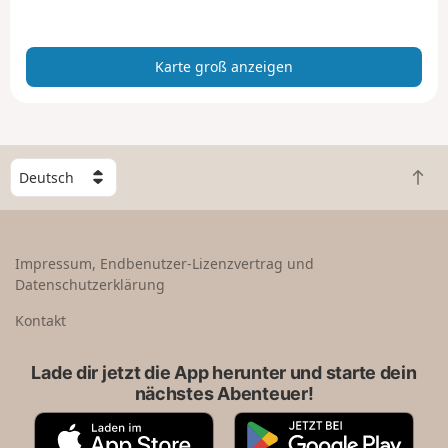
a
n
z
Karte groß anzeigen
e
i
g
e
n
W
Z
ä
u
h
r
l
ü
e
Impressum, Endbenutzer-Lizenzvertrag und
c
e
Datenschutzerklärung
k
i
n
n
Kontakt
a
L
c
a
Lade dir jetzt die App herunter und starte dein
h
n
nächstes Abenteuer!
o
d
b
A
G
e
p
o