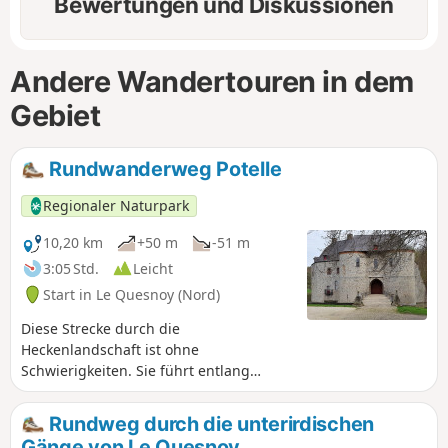
Bewertungen und Diskussionen
Andere Wandertouren in dem
Gebiet
Rundwanderweg Potelle
Regionaler Naturpark
10,20 km
+50 m
-51 m
3:05 Std.
Leicht
Start in Le Quesnoy (Nord)
Diese Strecke durch die
Heckenlandschaft ist ohne
Schwierigkeiten. Sie führt entlang
ländlicher Hecken und Straßen mit
charakteristischen Wohnhäusern.
Rundweg durch die unterirdischen
Gänge von Le Quesnoy