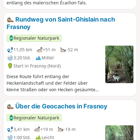
entlang des malerischen Écaillon-Tals.
Rundweg von Saint-Ghislain nach
Frasnoy
Regionaler Naturpark
11,05 km
+51 m
-52 m
3:20 Std.
Mittel
Start in Frasnoy (Nord)
Diese Route führt entlang der
Heckenlandschaft und der Felder über
kleine Straßen oder von Hecken gesäumte
Wege. Anmerkung des Moderators vom
06.07.2021: Achtung! Mögliche Gefahr auf
Über die Geocaches in Frasnoy
diesem Weg, der von Stacheldraht
durchzogen ist, siehe Hinweise weiter
Regionaler Naturpark
unten.
3,41 km
+19 m
-19 m
1:00 Std.
Leicht