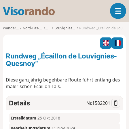
V
T
i
o
s
g
o
Wanderungen
Nord-Pas-de-Calais
Nord
Louvignies-Quesnoy
Rundweg „Écaillon de Louvignies-Quesnoy“
g
r
l
a
e
n
n
d
Rundweg „Écaillon de Louvignies-
a
o
v
Quesnoy“
i
g
Diese ganzjährig begehbare Route führt entlang des
a
malerischen Écaillon-Tals.
t
i
o
Details
Nr.
1582201
n
Erstelldatum
25 Okt 2018
Bearbeitungsdatum
11 Nov 2024