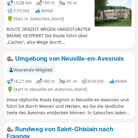
13,08 km
+50 m
-50 m
3:55 Std.
Mittel
Start in Salesches (Nord)
ROUTE DERZEIT WEGEN UMGESTÜRZTER
BÄUME GESPERRT Die Route führt über
„Caches“, also Wege durch
Heckenlandschaften, die die
Ortschaften mit den umliegenden
Umgebung von Neuville-en-Avesnois
Weiden verbinden, sowie
überLandwirtschaftswege und ruhige
Visorando-Mitglied
Straßen.
16,21 km
+80 m
-81 m
4:50 Std.
Mittel
Start in Neuville-en-Avesnois (Nord)
Diese idyllische Route beginnt in Neuville-en-Avesnois und
führt Sie durch Wiesen und Hecken, wo Sie die ländliche
Seele des Avesnois entdecken können. In Salesches laden
der Gemeindeweiher und seine friedlichen Ufer zu einer
ersten besinnlichen Pause ein. Auf dem Weg nach Poix-du-
Rundweg von Saint-Ghislain nach
Nord verleihen Fachwerkbauernhöfe und restaurierte
Frasnoy