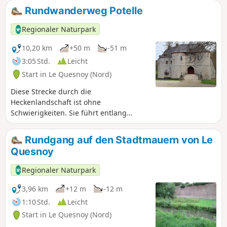
Rundwanderweg Potelle
Regionaler Naturpark
10,20 km
+50 m
-51 m
3:05 Std.
Leicht
Start in Le Quesnoy (Nord)
Diese Strecke durch die
Heckenlandschaft ist ohne
Schwierigkeiten. Sie führt entlang
ländlicher Hecken und Straßen mit
charakteristischen Wohnhäusern.
Rundgang auf den Stadtmauern von Le
Quesnoy
Regionaler Naturpark
3,96 km
+12 m
-12 m
1:10 Std.
Leicht
Start in Le Quesnoy (Nord)