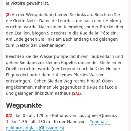
la Victoire geweiht ist.
(
8
) An der Weggabelung biegen Sie links ab. Beachten Sie
die Grotte Notre-Dame de Lourdes, die nach einer Heilung
errichtet wurde. Nach einem Kilometer, vor der Brücke über
den Écaillon, biegen Sie rechts in die Rue de la Frête ein.
Am Ende gehen Sie links am Bach entlang und gelangen
zum „Sektor der Deichanlage“.
Beachten Sie die Wasserpumpe mit ihrem Taubendach und
gehen Sie dann zur kleinen Kapelle, die an der Stelle einer
Quelle errichtet wurde (der Legende nach ließ der Heilige
Eligius dort unter dem Huf seines Pferdes Wasser
entspringen). Gehen Sie den Weg rechts hinauf. Oben
angekommen, nehmen Sie gegenüber die Rue de l’École
und gelangen links zum Rathaus (
S/Z
).
Wegpunkte
S/Z
: km 0 - alt. 129 m - Rathaus von Louvignies-Quesnoy
1
: km 1.36 - alt. 130 m - In der Nähe von -
Cimetiaire
militaire anglais (Ghissignies)