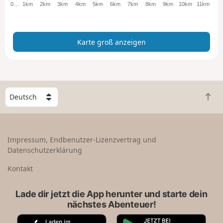
ß
0…
1km
2km
3km
4km
5km
6km
7km
8km
9km
10km
11km
a
n
z
Karte groß anzeigen
e
i
g
e
n
W
Z
ä
u
h
r
l
ü
e
Impressum, Endbenutzer-Lizenzvertrag und
c
e
Datenschutzerklärung
k
i
n
n
Kontakt
a
L
c
a
Lade dir jetzt die App herunter und starte dein
h
n
nächstes Abenteuer!
o
d
b
A
G