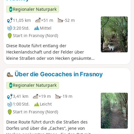
Waschhäuser der Strecke einen Hauch von Authentizität. An
jeder Wegbiegung komponieren Vogelgesang und das
Regionaler Naturpark
Plätschern der Bäche ein wechselhaftes ländliches Bild. Der
Weg führt weiter bis nach Vendegies-aux-Bois, wo der
11,05 km
+51 m
-52 m
Laubwald geheime Pfade und wilde Lichtungen bildet. Dort,
3:20 Std.
Mittel
zwischen Farnen und jahrhundertealten Baumstämmen,
Start in Frasnoy (Nord)
endet dieser Spaziergang, reich an idyllischen
Erinnerungen.
Diese Route führt entlang der
Heckenlandschaft und der Felder über
kleine Straßen oder von Hecken gesäumte
Wege. Anmerkung des Moderators vom
06.07.2021: Achtung! Mögliche Gefahr auf
Über die Geocaches in Frasnoy
diesem Weg, der von Stacheldraht
durchzogen ist, siehe Hinweise weiter
Regionaler Naturpark
unten.
3,41 km
+19 m
-19 m
1:00 Std.
Leicht
Start in Frasnoy (Nord)
Diese Route führt durch die Straßen des
Dorfes und über die „Caches“, jene von