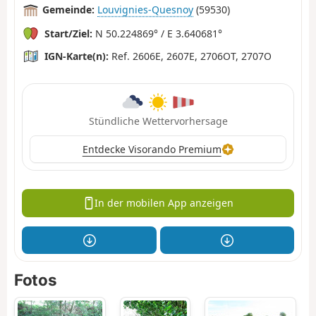
Gemeinde:
Louvignies-Quesnoy
(59530)
Start/Ziel:
N 50.224869° / E 3.640681°
IGN-Karte(n):
Ref. 2606E, 2607E, 2706OT, 2707O
Stündliche Wettervorhersage
Entdecke Visorando Premium
In der mobilen App anzeigen
Fotos