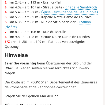
2
: km 2.42 - alt. 113 m - Ecaillon-Tal
3
: km 4.02 - alt. 107 m - Straße D942 -
Chapelle Saint-Roch
4
: km 5.48 - alt. 82 m -
Église Saint-Etienne de Beaudignies
5
: km 5.79 - alt. 89 m - Kapelle Notre-Dame de Lourdes
6
: km 6.36 - alt. 86 m - Rue de Vizin nach der -
Ecaillon
(rivière)
7
: km 8.13 - alt. 106 m - Rue du Moulin
8
: km 9.8 - alt. 128 m - Grotte Notre-Dame de Lourdes
S/Z
: km 11.56 - alt. 129 m - Rathaus von Louvignies-
Quesnoy
Hinweise
Seien Sie vorsichtig
beim Überqueren der D86 und der
D942. Bei Regen sollten Sie wasserdichtes Schuhwerk
tragen.
Die Route ist im PDIPR (Plan Départemental des Itinéraires
de Promenade et de Randonnée) verzeichnet
Folgen Sie der gelben Markierung.