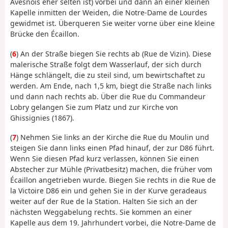
Avesnois eher selten ist) vorbei und dann an einer kleinen
Kapelle inmitten der Weiden, die Notre-Dame de Lourdes
gewidmet ist. Überqueren Sie weiter vorne über eine kleine
Brücke den Écaillon.
(
6
) An der Straße biegen Sie rechts ab (Rue de Vizin). Diese
malerische Straße folgt dem Wasserlauf, der sich durch
Hänge schlängelt, die zu steil sind, um bewirtschaftet zu
werden. Am Ende, nach 1,5 km, biegt die Straße nach links
und dann nach rechts ab. Über die Rue du Commandeur
Lobry gelangen Sie zum Platz und zur Kirche von
Ghissignies (1867).
(
7
) Nehmen Sie links an der Kirche die Rue du Moulin und
steigen Sie dann links einen Pfad hinauf, der zur D86 führt.
Wenn Sie diesen Pfad kurz verlassen, können Sie einen
Abstecher zur Mühle (Privatbesitz) machen, die früher vom
Écaillon angetrieben wurde. Biegen Sie rechts in die Rue de
la Victoire D86 ein und gehen Sie in der Kurve geradeaus
weiter auf der Rue de la Station. Halten Sie sich an der
nächsten Weggabelung rechts. Sie kommen an einer
Kapelle aus dem 19. Jahrhundert vorbei, die Notre-Dame de