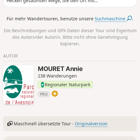
Hecken gesäumten Wege, die den Ort mit
den Weiden verbinden. Die RD 942 wird auf
einer Länge von 400 m entlanggeführt,
Für mehr Wandertouren, benutze unsere
Suchmaschine
.
seien Sie vorsichtig. Bei Regenwetter ist das
Tragen von wasserdichten Schuhen
Die Beschreibungen und GPX-Daten dieser Tour sind Eigentum
erforderlich.
des Autors/der Autorin. Bitte nicht ohne Genehmigung
kopieren.
AUTOR
MOURET Annie
238 Wanderungen
Regionaler Naturpark
PRO
Maschinell übersetzte Tour -
Originalversion