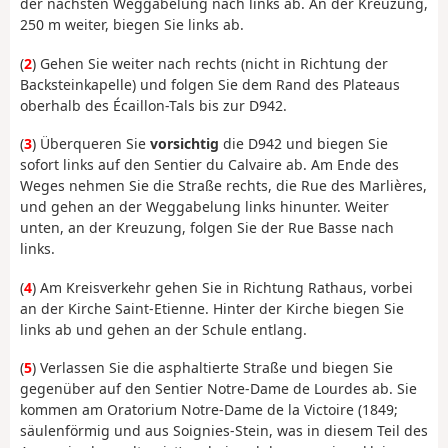
der nächsten Weggabelung nach links ab. An der Kreuzung,
250 m weiter, biegen Sie links ab.
(
2
) Gehen Sie weiter nach rechts (nicht in Richtung der
Backsteinkapelle) und folgen Sie dem Rand des Plateaus
oberhalb des Écaillon-Tals bis zur D942.
(
3
) Überqueren Sie
vorsichtig
die D942 und biegen Sie
sofort links auf den Sentier du Calvaire ab. Am Ende des
Weges nehmen Sie die Straße rechts, die Rue des Marlières,
und gehen an der Weggabelung links hinunter. Weiter
unten, an der Kreuzung, folgen Sie der Rue Basse nach
links.
(
4
) Am Kreisverkehr gehen Sie in Richtung Rathaus, vorbei
an der Kirche Saint-Etienne. Hinter der Kirche biegen Sie
links ab und gehen an der Schule entlang.
(
5
) Verlassen Sie die asphaltierte Straße und biegen Sie
gegenüber auf den Sentier Notre-Dame de Lourdes ab. Sie
kommen am Oratorium Notre-Dame de la Victoire (1849;
säulenförmig und aus Soignies-Stein, was in diesem Teil des