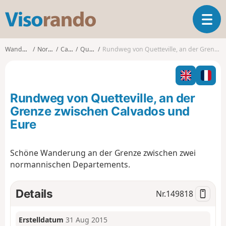
V
T
i
o
s
g
o
Wanderungen
Normandie
Calvados
Quetteville
Rundweg von Quetteville, an der Grenze zwischen Calvados und Eure
g
r
l
a
e
n
n
d
Rundweg von Quetteville, an der
a
o
v
Grenze zwischen Calvados und
i
Eure
g
a
t
Schöne Wanderung an der Grenze zwischen zwei
i
normannischen Departements.
o
n
Details
Nr.
149818
Erstelldatum
31 Aug 2015