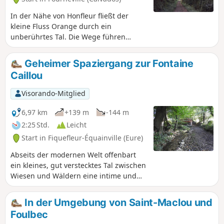
In der Nähe von Honfleur fließt der
kleine Fluss Orange durch ein
unberührtes Tal. Die Wege führen
durch eine Landschaft mit von Hecken
umgebenen Wiesen und schönen
Geheimer Spaziergang zur Fontaine
Fachwerkhäusern, ein echtes
Caillou
Konzentrat der Normandie.
Visorando-Mitglied
6,97 km
+139 m
-144 m
2:25 Std.
Leicht
Start in Fiquefleur-Équainville (Eure)
Abseits der modernen Welt offenbart
ein kleines, gut verstecktes Tal zwischen
Wiesen und Wäldern eine intime und
authentische Normandie mit prächtigen
Bäumen, Hohlwegen, frischen Quellen,
In der Umgebung von Saint-Maclou und
typischen Strohdachhäusern und
Foulbec
hügeligen Landschaften. Diese Route ist