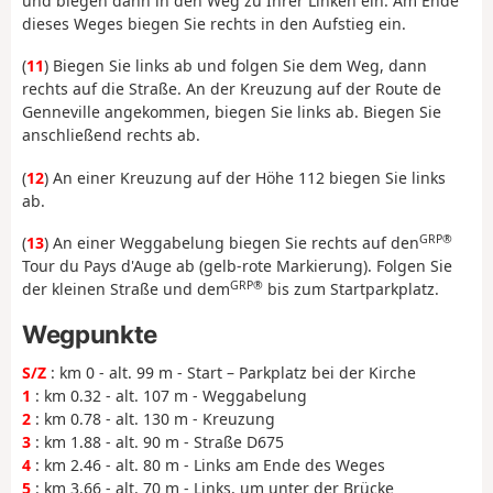
und biegen dann in den Weg zu Ihrer Linken ein. Am Ende
dieses Weges biegen Sie rechts in den Aufstieg ein.
(
11
) Biegen Sie links ab und folgen Sie dem Weg, dann
rechts auf die Straße. An der Kreuzung auf der Route de
Genneville angekommen, biegen Sie links ab. Biegen Sie
anschließend rechts ab.
(
12
) An einer Kreuzung auf der Höhe 112 biegen Sie links
ab.
GRP®
(
13
) An einer Weggabelung biegen Sie rechts auf den
Tour du Pays d'Auge ab (gelb-rote Markierung). Folgen Sie
GRP®
der kleinen Straße und dem
bis zum Startparkplatz.
Wegpunkte
S/Z
: km 0 - alt. 99 m - Start – Parkplatz bei der Kirche
1
: km 0.32 - alt. 107 m - Weggabelung
2
: km 0.78 - alt. 130 m - Kreuzung
3
: km 1.88 - alt. 90 m - Straße D675
4
: km 2.46 - alt. 80 m - Links am Ende des Weges
5
: km 3.66 - alt. 70 m - Links, um unter der Brücke