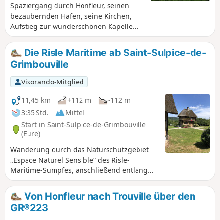
Spaziergang durch Honfleur, seinen
bezaubernden Hafen, seine Kirchen,
Aufstieg zur wunderschönen Kapelle
Notre-Dame-de-Grâce, schöner Ausblick
auf Honfleur, Le Havre, die Mündung
Die Risle Maritime ab Saint-Sulpice-de-
der Seine und die Pont de Normandie.
Grimbouville
Visorando-Mitglied
11,45 km
+112 m
-112 m
3:35 Std.
Mittel
Start in Saint-Sulpice-de-Grimbouville
(Eure)
Wanderung durch das Naturschutzgebiet
„Espace Naturel Sensible“ des Risle-
Maritime-Sumpfes, anschließend entlang
der Risle und der Teiche von Pont-Audemer,
um schließlich im Bois d’Aubigny, wo sich
Von Honfleur nach Trouville über den
majestätische Buchen verbergen, ein wenig
GR®223
Höhenunterschied zu überwinden.