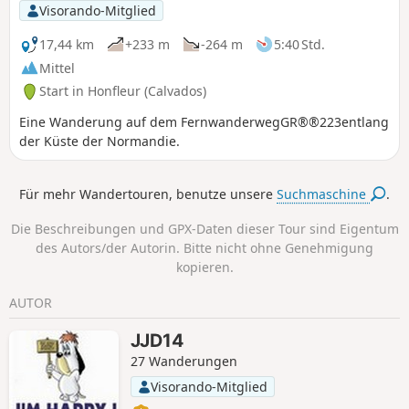
Vogelbeobachter können hier eine Vielzahl
Visorando-Mitglied
von Vögeln beobachten und vor allem hören,
vom kleinen Sperlingsvogel bis zum
17,44 km
+233 m
-264 m
5:40 Std.
majestätischen Storch. Die Aubrac-Rinder
Mittel
mit ihren überdimensionalen Hörnern
Start in Honfleur (Calvados)
weiden das ganze Jahr über friedlich im
Sumpfgebiet; man kann sie aus der Ferne
Eine Wanderung auf dem FernwanderwegGR®®223entlang
erspähen. Vom Tourismusbüro Honfleur
der Küste der Normandie.
Terre d’Estuaire vorgeschlagene Wanderung
https://www.ot-honfleur.fr/
Für mehr Wandertouren, benutze unsere
Suchmaschine
.
Die Beschreibungen und GPX-Daten dieser Tour sind Eigentum
des Autors/der Autorin. Bitte nicht ohne Genehmigung
kopieren.
AUTOR
JJD14
27 Wanderungen
Visorando-Mitglied