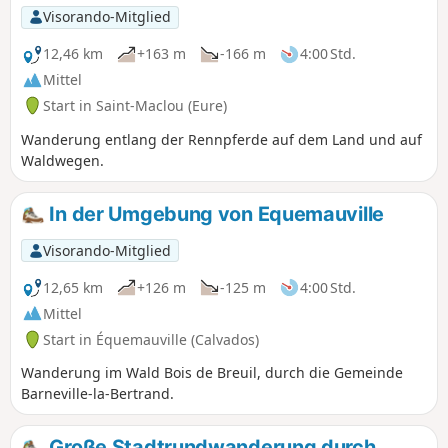
nicht markiert, daher der Name
Visorando-Mitglied
„geheimer Spaziergang”:
Geolokalisierung wird daher empfohlen.
12,46 km
+163 m
-166 m
4:00 Std.
Mittel
Start in Saint-Maclou (Eure)
Wanderung entlang der Rennpferde auf dem Land und auf
Waldwegen.
In der Umgebung von Equemauville
Visorando-Mitglied
12,65 km
+126 m
-125 m
4:00 Std.
Mittel
Start in Équemauville (Calvados)
Wanderung im Wald Bois de Breuil, durch die Gemeinde
Barneville-la-Bertrand.
Große Stadtrundwanderung durch