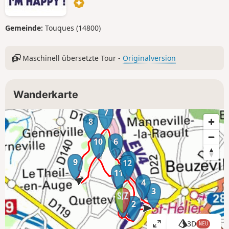
Gemeinde:
Touques (14800)
Maschinell übersetzte Tour -
Originalversion
Wanderkarte
7
8
10
6
5
9
12
11
4
3
1
2
3D
NEU
K