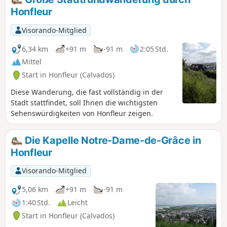
Honfleur
Visorando-Mitglied
6,34 km
+91 m
-91 m
2:05 Std.
Mittel
Start in Honfleur (Calvados)
Diese Wanderung, die fast vollständig in der
Stadt stattfindet, soll Ihnen die wichtigsten
Sehenswürdigkeiten von Honfleur zeigen.
Die Kapelle Notre-Dame-de-Grâce in
Honfleur
Visorando-Mitglied
5,06 km
+91 m
-91 m
1:40 Std.
Leicht
Start in Honfleur (Calvados)