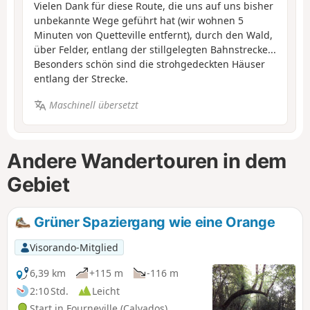
Vielen Dank für diese Route, die uns auf uns bisher
unbekannte Wege geführt hat (wir wohnen 5
Minuten von Quetteville entfernt), durch den Wald,
über Felder, entlang der stillgelegten Bahnstrecke...
Besonders schön sind die strohgedeckten Häuser
entlang der Strecke.
Maschinell übersetzt
Andere Wandertouren in dem
Gebiet
Grüner Spaziergang wie eine Orange
Visorando-Mitglied
6,39 km
+115 m
-116 m
2:10 Std.
Leicht
Start in Fourneville (Calvados)