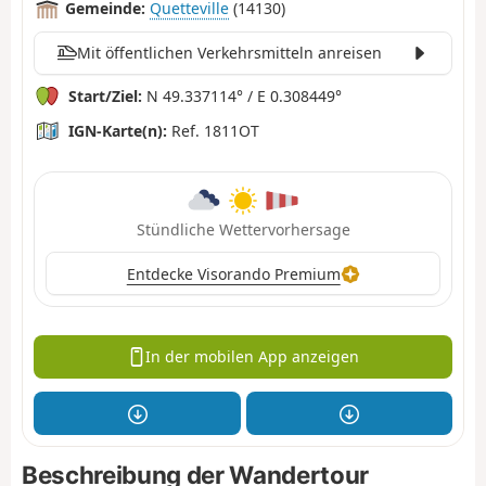
Gemeinde:
Quetteville
(14130)
Mit öffentlichen Verkehrsmitteln anreisen
Start/Ziel:
N 49.337114° / E 0.308449°
IGN-Karte(n):
Ref. 1811OT
Stündliche Wettervorhersage
Entdecke Visorando Premium
In der mobilen App anzeigen
Beschreibung der Wandertour