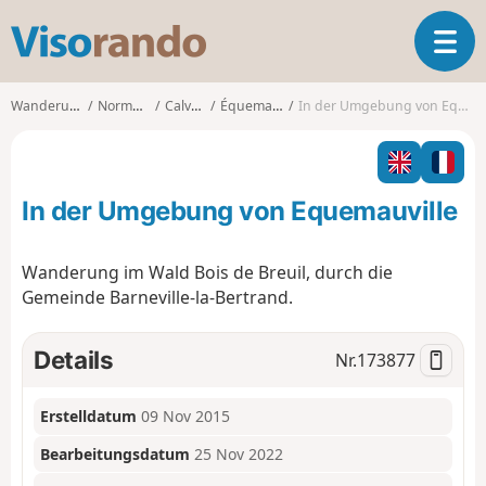
V
T
i
o
s
g
o
Wanderungen
Normandie
Calvados
Équemauville
In der Umgebung von Equemauville
g
r
l
a
e
n
n
d
In der Umgebung von Equemauville
a
o
v
i
Wanderung im Wald Bois de Breuil, durch die
g
Gemeinde Barneville-la-Bertrand.
a
t
i
Details
Nr.
173877
o
n
Erstelldatum
09 Nov 2015
Bearbeitungsdatum
25 Nov 2022