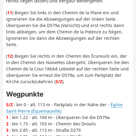
rechts liegen lassen) und bergauf weitergehen.
(
11
) Biegen Sie links in den Chemin de la Plane ein und
ignorieren Sie die Abzweigungen auf der linken Seite.
Überqueren Sie die D579a (Vorsicht) und erst rechts dann
links abbiegen, um dem Chemin de la Potence zu folgen.
Ignorieren Sie dann die Abzweigungen auf der rechten
Seite.
(
12
) Biegen Sie rechts in den Chemin des Écureuils ein, der
in den Chemin des Noisettes übergeht. Überqueren Sie den
Chemin de la Cour l'Abbé Lebedel auf der rechten Seite und
überqueren Sie erneut die D579a, um zum Parkplatz der
Kirche zurückzukehren (
S/Z
).
Wegpunkte
S/Z
: km 0 - alt. 113 m - Parkplatz in der Nähe der -
Église
Saint-Pierre (Équemauville)
1
: km 1.22 - alt. 104 m - Überqueren Sie die D579a.
2
: km 1.73 - alt. 103 m - Chemin des Droulis
3
: km 2.85 - alt. 113 m - Straße D279