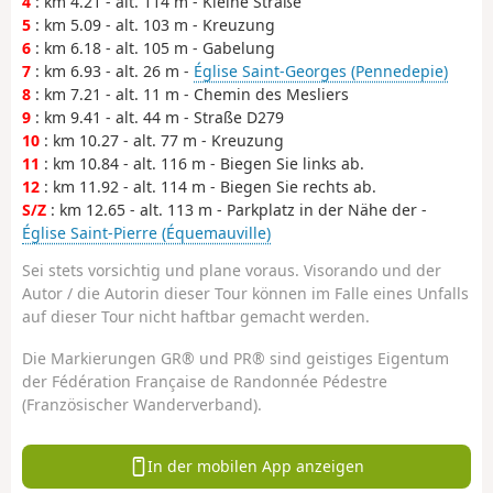
4
: km 4.21 - alt. 114 m - Kleine Straße
5
: km 5.09 - alt. 103 m - Kreuzung
6
: km 6.18 - alt. 105 m - Gabelung
7
: km 6.93 - alt. 26 m -
Église Saint-Georges (Pennedepie)
8
: km 7.21 - alt. 11 m - Chemin des Mesliers
9
: km 9.41 - alt. 44 m - Straße D279
10
: km 10.27 - alt. 77 m - Kreuzung
11
: km 10.84 - alt. 116 m - Biegen Sie links ab.
12
: km 11.92 - alt. 114 m - Biegen Sie rechts ab.
S/Z
: km 12.65 - alt. 113 m - Parkplatz in der Nähe der -
Église Saint-Pierre (Équemauville)
Sei stets vorsichtig und plane voraus. Visorando und der
Autor / die Autorin dieser Tour können im Falle eines Unfalls
auf dieser Tour nicht haftbar gemacht werden.
Die Markierungen GR® und PR® sind geistiges Eigentum
der Fédération Française de Randonnée Pédestre
(Französischer Wanderverband).
In der mobilen App anzeigen