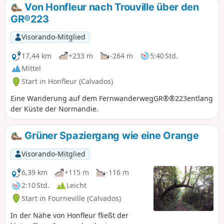
auf Honfleur, Le Havre, die Mündung
Von Honfleur nach Trouville über den
der Seine und die Pont de Normandie.
GR®223
Visorando-Mitglied
17,44 km
+233 m
-264 m
5:40 Std.
Mittel
Start in Honfleur (Calvados)
Eine Wanderung auf dem FernwanderwegGR®®223entlang
der Küste der Normandie.
Grüner Spaziergang wie eine Orange
Visorando-Mitglied
6,39 km
+115 m
-116 m
2:10 Std.
Leicht
Start in Fourneville (Calvados)
In der Nähe von Honfleur fließt der