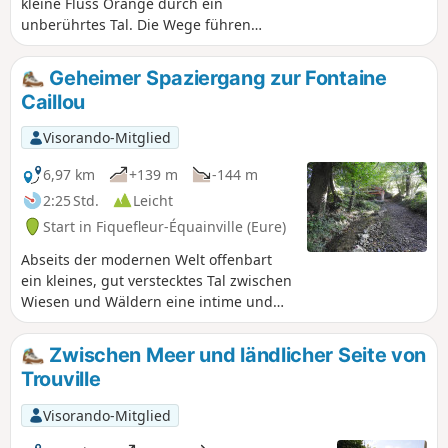
kleine Fluss Orange durch ein
unberührtes Tal. Die Wege führen
durch eine Landschaft mit von Hecken
umgebenen Wiesen und schönen
Geheimer Spaziergang zur Fontaine
Fachwerkhäusern, ein echtes
Caillou
Konzentrat der Normandie.
Visorando-Mitglied
6,97 km
+139 m
-144 m
2:25 Std.
Leicht
Start in Fiquefleur-Équainville (Eure)
Abseits der modernen Welt offenbart
ein kleines, gut verstecktes Tal zwischen
Wiesen und Wäldern eine intime und
authentische Normandie mit prächtigen
Bäumen, Hohlwegen, frischen Quellen,
Zwischen Meer und ländlicher Seite von
typischen Strohdachhäusern und
Trouville
hügeligen Landschaften. Diese Route ist
nicht markiert, daher der Name
Visorando-Mitglied
„geheimer Spaziergang”: