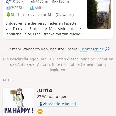
Geolokalisierung wird daher empfohlen.
10,36 km
+136 m
-136 m
3:20 Std.
Mittel
Start in Trouville-sur-Mer (Calvados)
Entdecken Sie die verschiedenen Facetten
von Trouville: Stadtseite, Meerseite und die
ländliche Seite. Eine Strecke mit zahlreichen
Aussichtspunkten auf den Ärmelkanal und
die Landschaft der Normandie. Für alle, die
Für mehr Wandertouren, benutze unsere
Suchmaschine
.
den Hafen von Trouville kennen!
Die Beschreibungen und GPX-Daten dieser Tour sind Eigentum
des Autors/der Autorin. Bitte nicht ohne Genehmigung
kopieren.
AUTOR
JJD14
27 Wanderungen
Visorando-Mitglied