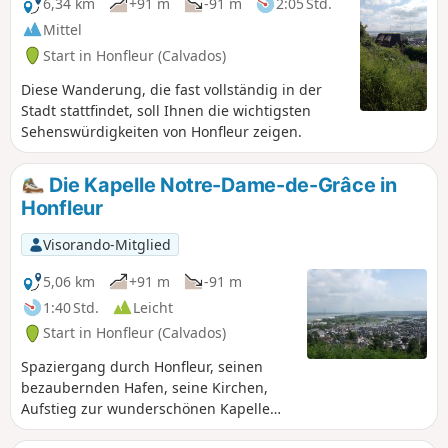
6,34 km
+91 m
-91 m
2:05 Std.
Mittel
Start in Honfleur (Calvados)
Diese Wanderung, die fast vollständig in der
Stadt stattfindet, soll Ihnen die wichtigsten
Sehenswürdigkeiten von Honfleur zeigen.
Die Kapelle Notre-Dame-de-Grâce in
Honfleur
Visorando-Mitglied
5,06 km
+91 m
-91 m
1:40 Std.
Leicht
Start in Honfleur (Calvados)
Spaziergang durch Honfleur, seinen
bezaubernden Hafen, seine Kirchen,
Aufstieg zur wunderschönen Kapelle
Notre-Dame-de-Grâce, schöner Ausblick