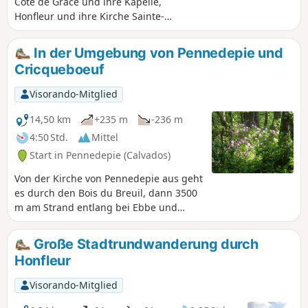
Cote de Grâce und ihre Kapelle,
Honfleur und ihre Kirche Sainte-
Catherine, der Garten der
Persönlichkeiten, Spaziergang am
In der Umgebung von Pennedepie und
Strand und Rückkehr in den Wald mit
Cricqueboeuf
seinen Rhododendren.
Visorando-Mitglied
14,50 km
+235 m
-236 m
4:50 Std.
Mittel
Start in Pennedepie (Calvados)
Von der Kirche von Pennedepie aus geht
es durch den Bois du Breuil, dann 3500
m am Strand entlang bei Ebbe und
zurück durch die Landschaft.
Große Stadtrundwanderung durch
Honfleur
Visorando-Mitglied