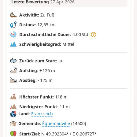
Letzte Bewertung
27 Apr 2026
Aktivität:
Zu Fuß
Distanz:
12,65 km
Durchschnittliche Dauer:
4:00 Std.
Schwierigkeitsgrad:
Mittel
Zurück zum Start:
Ja
Aufstieg:
+ 126 m
Abstieg:
- 125 m
Höchster Punkt:
118 m
Niedrigster Punkt:
11 m
Land:
Frankreich
Gemeinde:
Équemauville
(14600)
Start/Ziel:
N 49.392304° / E 0.206727°