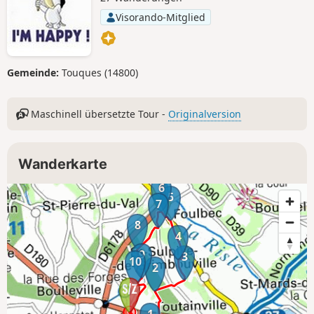
Visorando-Mitglied
Gemeinde:
Touques (14800)
Maschinell übersetzte Tour -
Originalversion
Wanderkarte
6
5
7
8
4
9
3
10
2
1