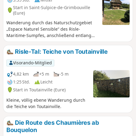
Start in Saint-Sulpice-de-Grimbouville
(Eure)
Wanderung durch das Naturschutzgebiet
„Espace Naturel Sensible“ des Risle-
Maritime-Sumpfes, anschließend entlang
der Risle und der Teiche von Pont-Audemer,
um schließlich im Bois d’Aubigny, wo sich
Risle-Tal: Teiche von Toutainville
majestätische Buchen verbergen, ein wenig
Höhenunterschied zu überwinden.
Visorando-Mitglied
Vogelbeobachter können hier eine Vielzahl
von Vögeln beobachten und vor allem hören,
4,82 km
+5 m
-5 m
vom kleinen Sperlingsvogel bis zum
1:25 Std.
Leicht
majestätischen Storch. Die Aubrac-Rinder
Start in Toutainville (Eure)
mit ihren überdimensionalen Hörnern
weiden das ganze Jahr über friedlich im
Kleine, völlig ebene Wanderung durch
Sumpfgebiet; man kann sie aus der Ferne
die Teiche von Toutainville.
erspähen. Vom Tourismusbüro Honfleur
Terre d’Estuaire vorgeschlagene Wanderung
Die Route des Chaumières ab
https://www.ot-honfleur.fr/
Bouquelon