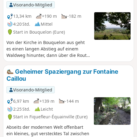
Visorando-Mitglied
13,34 km
+190 m
-182 m
4:20 Std.
Mittel
Start in Bouquelon (Eure)
Von der Kirche in Bouquelon aus geht
es einen langen Abstieg auf einem
Waldweg hinunter, dann über die Route
des Chaumières entlang des Marais
Vernier, um schließlich über den Bois du
Geheimer Spaziergang zur Fontaine
Plessis zurückzukehren.
Caillou
Visorando-Mitglied
6,97 km
+139 m
-144 m
2:25 Std.
Leicht
Start in Fiquefleur-Équainville (Eure)
Abseits der modernen Welt offenbart
ein kleines, gut verstecktes Tal zwischen