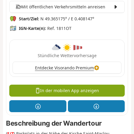
Mit öffentlichen Verkehrsmitteln anreisen
Start/Ziel:
N 49.365175° / E 0.408147°
IGN-Karte(n):
Ref. 1811OT
Stündliche Wettervorhersage
Entdecke Visorando Premium
In der mobilen App anzeigen
Beschreibung der Wandertour
(
S/Z
) Parkplatz in der Nähe der Kirche Saint-Maclou.