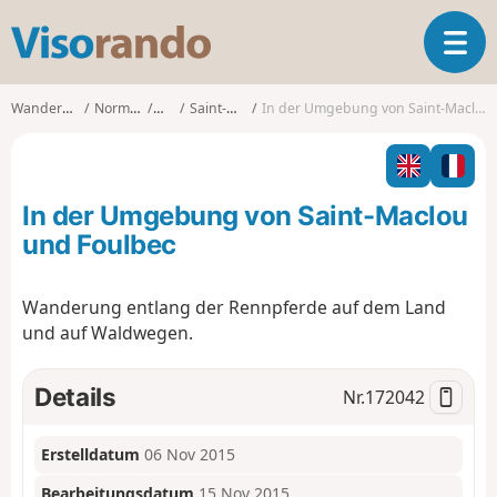
V
T
i
o
s
g
o
Wanderungen
Normandie
Eure
Saint-Maclou
In der Umgebung von Saint-Maclou und Foulbec
g
r
l
a
e
n
n
d
In der Umgebung von Saint-Maclou
a
o
v
und Foulbec
i
g
Wanderung entlang der Rennpferde auf dem Land
a
und auf Waldwegen.
t
i
o
Details
Nr.
172042
n
Erstelldatum
06 Nov 2015
Bearbeitungsdatum
15 Nov 2015