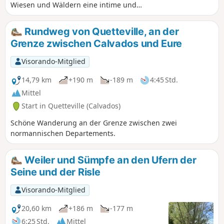
Wiesen und Wäldern eine intime und
authentische Normandie mit prächtigen
Bäumen, Hohlwegen, frischen Quellen,
Rundweg von Quetteville, an der
typischen Strohdachhäusern und
Grenze zwischen Calvados und Eure
hügeligen Landschaften. Diese Route ist
nicht markiert, daher der Name
Visorando-Mitglied
„geheimer Spaziergang”:
Geolokalisierung wird daher empfohlen.
14,79 km
+190 m
-189 m
4:45 Std.
Mittel
Start in Quetteville (Calvados)
Schöne Wanderung an der Grenze zwischen zwei
normannischen Departements.
Weiler und Sümpfe an den Ufern der
Seine und der Risle
Visorando-Mitglied
20,60 km
+186 m
-177 m
6:25 Std.
Mittel