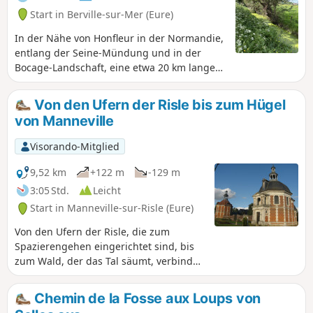
Start in Berville-sur-Mer (Eure)
In der Nähe von Honfleur in der Normandie,
entlang der Seine-Mündung und in der
Bocage-Landschaft, eine etwa 20 km lange
Wanderung auf Wegen mit majestätischen
Ausblicken.
Von den Ufern der Risle bis zum Hügel
von Manneville
Visorando-Mitglied
9,52 km
+122 m
-129 m
3:05 Std.
Leicht
Start in Manneville-sur-Risle (Eure)
Von den Ufern der Risle, die zum
Spazierengehen eingerichtet sind, bis
zum Wald, der das Tal säumt, verbindet
diese abwechslungsreiche Tour das
Wohnviertel Manneville mit der Stadt
Chemin de la Fosse aux Loups von
Pont-Audemer. Sie bietet einen schönen