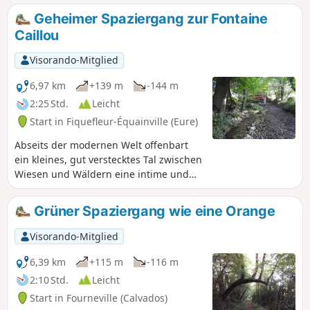
Geheimer Spaziergang zur Fontaine
Caillou
Visorando-Mitglied
6,97 km
+139 m
-144 m
2:25 Std.
Leicht
Start in Fiquefleur-Équainville (Eure)
Abseits der modernen Welt offenbart
ein kleines, gut verstecktes Tal zwischen
Wiesen und Wäldern eine intime und
authentische Normandie mit prächtigen
Bäumen, Hohlwegen, frischen Quellen,
Grüner Spaziergang wie eine Orange
typischen Strohdachhäusern und
hügeligen Landschaften. Diese Route ist
Visorando-Mitglied
nicht markiert, daher der Name
„geheimer Spaziergang”:
6,39 km
+115 m
-116 m
Geolokalisierung wird daher empfohlen.
2:10 Std.
Leicht
Start in Fourneville (Calvados)