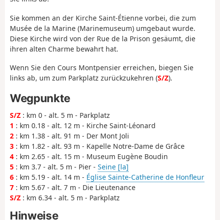
Sie kommen an der Kirche Saint-Étienne vorbei, die zum
Musée de la Marine (Marinemuseum) umgebaut wurde.
Diese Kirche wird von der Rue de la Prison gesäumt, die
ihren alten Charme bewahrt hat.
Wenn Sie den Cours Montpensier erreichen, biegen Sie
links ab, um zum Parkplatz zurückzukehren (
S/Z
).
Wegpunkte
S/Z
: km 0 - alt. 5 m - Parkplatz
1
: km 0.18 - alt. 12 m - Kirche Saint-Léonard
2
: km 1.38 - alt. 91 m - Der Mont Joli
3
: km 1.82 - alt. 93 m - Kapelle Notre-Dame de Grâce
4
: km 2.65 - alt. 15 m - Museum Eugène Boudin
5
: km 3.7 - alt. 5 m - Pier -
Seine [la]
6
: km 5.19 - alt. 14 m -
Église Sainte-Catherine de Honfleur
7
: km 5.67 - alt. 7 m - Die Lieutenance
S/Z
: km 6.34 - alt. 5 m - Parkplatz
Hinweise