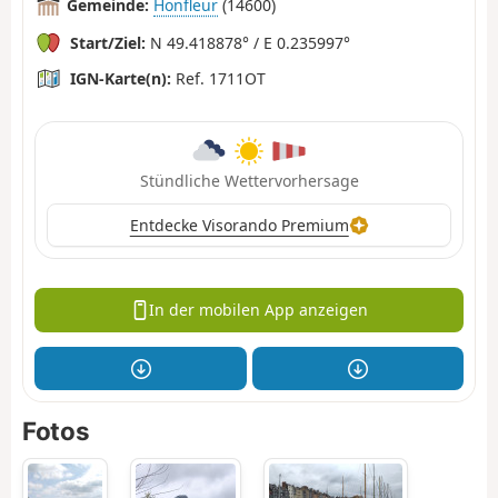
Gemeinde:
Honfleur
(14600)
Start/Ziel:
N 49.418878° / E 0.235997°
IGN-Karte(n):
Ref. 1711OT
Stündliche Wettervorhersage
Entdecke Visorando Premium
In der mobilen App anzeigen
Fotos