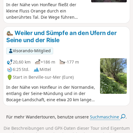
In der Nähe von Honfleur fließt der
kleine Fluss Orange durch ein
unberührtes Tal. Die Wege führen
durch eine Landschaft mit von Hecken
umgebenen Wiesen und schönen
Weiler und Sümpfe an den Ufern der
Fachwerkhäusern, ein echtes
Seine und der Risle
Konzentrat der Normandie.
Visorando-Mitglied
20,60 km
+186 m
-177 m
6:25 Std.
Mittel
Start in Berville-sur-Mer (Eure)
In der Nähe von Honfleur in der Normandie,
entlang der Seine-Mündung und in der
Bocage-Landschaft, eine etwa 20 km lange
Wanderung auf Wegen mit majestätischen
Ausblicken.
Für mehr Wandertouren, benutze unsere
Suchmaschine
.
Die Beschreibungen und GPX-Daten dieser Tour sind Eigentum