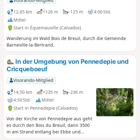
Visorando-Mitglied
12,65 km
+126 m
-125 m
4:00 Std.
Mittel
Start in Équemauville (Calvados)
Wanderung im Wald Bois de Breuil, durch die Gemeinde
Barneville-la-Bertrand.
In der Umgebung von Pennedepie und
Cricqueboeuf
Visorando-Mitglied
14,50 km
+235 m
-236 m
4:50 Std.
Mittel
Start in Pennedepie (Calvados)
Von der Kirche von Pennedepie aus geht
es durch den Bois du Breuil, dann 3500
m am Strand entlang bei Ebbe und
zurück durch die Landschaft.