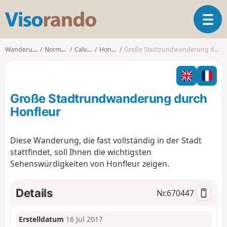
V
T
i
o
s
g
o
Wanderungen
Normandie
Calvados
Honfleur
Große Stadtrundwanderung durch Honfleur
g
r
l
a
e
n
n
d
Große Stadtrundwanderung durch
a
o
v
Honfleur
i
g
Diese Wanderung, die fast vollständig in der Stadt
a
stattfindet, soll Ihnen die wichtigsten
t
i
Sehenswürdigkeiten von Honfleur zeigen.
o
n
Details
Nr.
670447
Erstelldatum
16 Jul 2017