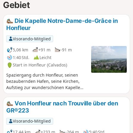
Gebiet
Die Kapelle Notre-Dame-de-Grâce in
Honfleur
Visorando-Mitglied
5,06 km
+91 m
-91 m
1:40 Std.
Leicht
Start in Honfleur (Calvados)
Spaziergang durch Honfleur, seinen
bezaubernden Hafen, seine Kirchen,
Aufstieg zur wunderschönen Kapelle
Notre-Dame-de-Grâce, schöner Ausblick
auf Honfleur, Le Havre, die Mündung
Von Honfleur nach Trouville über den
der Seine und die Pont de Normandie.
GR®223
Visorando-Mitglied
17,44 km
+233 m
-264 m
5:40 Std.