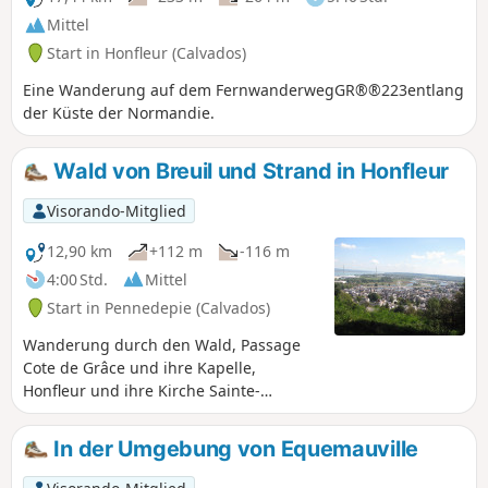
Mittel
Start in Honfleur (Calvados)
Eine Wanderung auf dem FernwanderwegGR®®223entlang
der Küste der Normandie.
Wald von Breuil und Strand in Honfleur
Visorando-Mitglied
12,90 km
+112 m
-116 m
4:00 Std.
Mittel
Start in Pennedepie (Calvados)
Wanderung durch den Wald, Passage
Cote de Grâce und ihre Kapelle,
Honfleur und ihre Kirche Sainte-
Catherine, der Garten der
Persönlichkeiten, Spaziergang am
In der Umgebung von Equemauville
Strand und Rückkehr in den Wald mit
seinen Rhododendren.