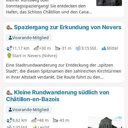
Sonntagsspaziergang! Sie entdecken den
Hafen, das Schloss Châtillon und den Canal
du Nivernais, der für Bootsfahrten sehr
beliebt ist.
Spaziergang zur Erkundung von Nevers
Visorando-Mitglied
11,17 km
+30 m
-31 m
3:15 Std.
Mittel
Start in Nevers (Nièvre)
Eine Stadtrundwanderung zur Entdeckung der „spitzen
Stadt“, die diesen Spitznamen den zahlreichen Kirchtürmen
in ihrer Altstadt verdankt. Die Route führt zu den
wichtigsten Sehenswürdigkeiten der Hauptstadt des
Nivernais, dem Herzogspalast, der Kathedrale, den
Kleine Rundwanderung südlich von
Einkaufsstraßen, der Porte du Croux, aber auch zu
Châtillon-en-Bazois
zahlreichen von alten Häusern gesäumten Straßen, Parks
und dem Port de Jonction.
Visorando-Mitglied
8,62 km
+48 m
-43 m
2:35 Std.
Leicht