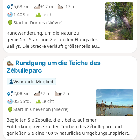
5,63 km
+17 m
-17 m
1:40 Std.
Leicht
Start in Dornes (Nièvre)
Rundwanderung, um die Natur zu
genießen. Start und Ziel an den Étangs des
Baillys. Die Strecke verläuft größtenteils auf
Feldwegen durch die Heckenlandschaft der
Sologne Bourbonnaise, feuchte bis
Rundgang um die Teiche des
stellenweise nasse Hohlwege, alte Eichen,
Zébulleparc
wilde Flora und Fauna – verhalten Sie sich
unauffällig und beobachten Sie...Diese
Visorando-Mitglied
Strecke wird im Winter oder bei nassem
Wetter technisch anspruchsvoll, was den
2,08 km
+7 m
-7 m
Charme der alten Wege noch verstärkt...
0:35 Std.
Leicht
Start in Chevenon (Nièvre)
Begleiten Sie Zébulle, die Libelle, auf einer
Entdeckungsreise zu den Teichen des Zébulleparc und
genießen Sie eine 100 % natürliche Umgebung! Inspiriert
vom Thema Insekten bietet Ihnen der Ort alles, was Sie für