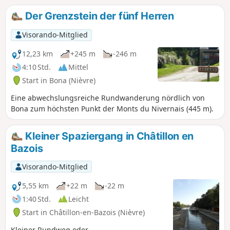
einen schönen Ausflug mit der Familie oder mit Freunden
Der Grenzstein der fünf Herren
brauchen: zwei Teiche, Spielgeräte für Groß und Klein,
Angeln, Mannschaftssportarten, Gastronomie,
Visorando-Mitglied
Picknickplätze usw. Der Zébulleparc heißt Sie das ganze
Jahr über willkommen!
12,23 km
+245 m
-246 m
4:10 Std.
Mittel
Start in Bona (Nièvre)
Eine abwechslungsreiche Rundwanderung nördlich von
Bona zum höchsten Punkt der Monts du Nivernais (445 m).
Kleiner Spaziergang in Châtillon en
Bazois
Visorando-Mitglied
5,55 km
+22 m
-22 m
1:40 Std.
Leicht
Start in Châtillon-en-Bazois (Nièvre)
Kleiner Rundweg oder