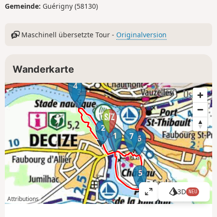
Gemeinde:
Guérigny (58130)
Maschinell übersetzte Tour -
Originalversion
Wanderkarte
4
3
2
1
7
6
5
3D
NEU
K
Attributions
a
r