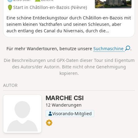
Start in Châtillon-en-Bazois (Nièvre)
Eine schöne Entdeckungstour durch Châtillon-en-Bazois mit
seinem kleinen Yachthafen und seinen Schleusen, aber
auch entlang des Canal du Nivernais, durch die
umliegenden Dörfer und durch die Landschaft. Ein für alle
zugänglicher Spaziergang, der Natur und
Für mehr Wandertouren, benutze unsere
Suchmaschine
.
Siedlungslandschaften abwechselt und einen schönen
Einblick in diese Gegend bietet.
Die Beschreibungen und GPX-Daten dieser Tour sind Eigentum
des Autors/der Autorin. Bitte nicht ohne Genehmigung
kopieren.
AUTOR
MARCHE CSI
12 Wanderungen
Visorando-Mitglied