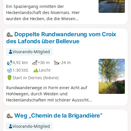
Ein Spaziergang inmitten der
Heckenlandschaft des Nivernais. Hier
wurden die Hecken, die die Wiesen
begrenzen, erhalten, was der umliegenden
Landschaft einen besonderen Charme
Doppelte Rundwanderung vom Croix
verleiht. Auf dieser Rundwanderung kann
des Lafonds über Bellevue
man Pferde, Esel und Rinder beim Grasen
beobachten, wobei es sich bei letzteren
Visorando-Mitglied
hauptsächlich um Charolais-Rinder handelt.
4,92 km
+30 m
-24 m
1:30 Std.
Leicht
Start in Dornes (Nièvre)
Rundwanderwege in Form einer Acht auf
Hohlwegen, durch Weiden und
Heckenlandschaften mit schöner Aussicht
auf die Landschaft.
Weg „Chemin de la Brigandière“
Visorando-Mitglied