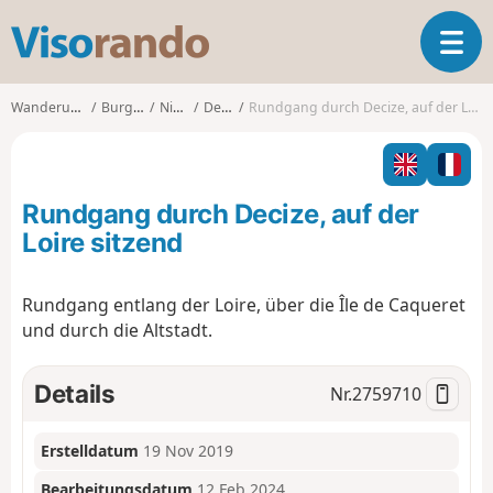
V
T
i
o
s
g
o
Wanderungen
Burgund
Nièvre
Decize
Rundgang durch Decize, auf der Loire sitzend
g
r
l
a
e
n
n
d
Rundgang durch Decize, auf der
a
o
v
Loire sitzend
i
g
Rundgang entlang der Loire, über die Île de Caqueret
a
und durch die Altstadt.
t
i
o
Details
Nr.
2759710
n
Erstelldatum
19 Nov 2019
Bearbeitungsdatum
12 Feb 2024