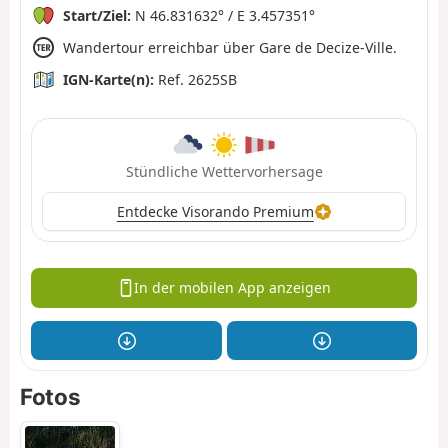
Start/Ziel:
N 46.831632° / E 3.457351°
Wandertour erreichbar über Gare de Decize-Ville.
IGN-Karte(n):
Ref. 2625SB
Stündliche Wettervorhersage
Entdecke Visorando Premium
In der mobilen App anzeigen
Fotos