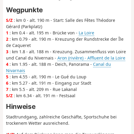
Wegpunkte
S/Z
: km 0 - alt. 190 m - Start: Salle des Fêtes Théodore
Gérard (Parkplatz)
1
: km 0.4 - alt. 195 m - Brücke von -
La Loire
2
: km 0.79 - alt. 190 m - Kreuzung der Rundstrecke der Île
de Caqueret
3
: km 1.8 - alt. 188 m - Kreuzung. Zusammenfluss von Loire
und Canal du Nivernais -
Aron (rivière) - Affluent de la Loire
4
: km 1.95 - alt. 188 m - Deich, Panorama -
Canal du
Nivarnais
5
: km 4.55 - alt. 190 m - Le Gué du Loup
6
: km 5.27 - alt. 191 m - Eingang zur Stadt
7
: km 5.5 - alt. 209 m - Rue Lakanal
S/Z
: km 6.34 - alt. 191 m - Festsaal
Hinweise
Stadtrundgang, zahlreiche Geschäfte, Sportschuhe bei
trockenem Wetter ausreichend.