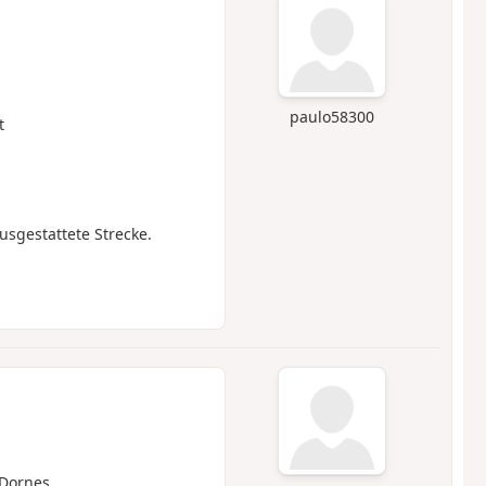
paulo58300
t
usgestattete Strecke.
Dornes.