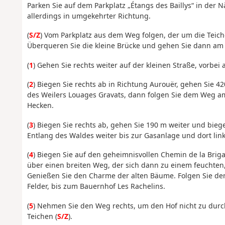
Parken Sie auf dem Parkplatz „Étangs des Baillys“ in der 
allerdings in umgekehrter Richtung.
(
S/Z
) Vom Parkplatz aus dem Weg folgen, der um die Teic
Überqueren Sie die kleine Brücke und gehen Sie dann am 
(
1
) Gehen Sie rechts weiter auf der kleinen Straße, vorbei
(
2
) Biegen Sie rechts ab in Richtung Aurouër, gehen Sie 42
des Weilers Louages Gravats, dann folgen Sie dem Weg 
Hecken.
(
3
) Biegen Sie rechts ab, gehen Sie 190 m weiter und biege
Entlang des Waldes weiter bis zur Gasanlage und dort lin
(
4
) Biegen Sie auf den geheimnisvollen Chemin de la Briga
über einen breiten Weg, der sich dann zu einem feuchten
Genießen Sie den Charme der alten Bäume. Folgen Sie dem
Felder, bis zum Bauernhof Les Rachelins.
(
5
) Nehmen Sie den Weg rechts, um den Hof nicht zu durc
Teichen (
S/Z
).