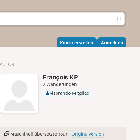
S
u
c
h
e
Konto erstellen
Anmelden
n
AUTOR
François KP
2 Wanderungen
Visorando-Mitglied
Maschinell übersetzte Tour -
Originalversion