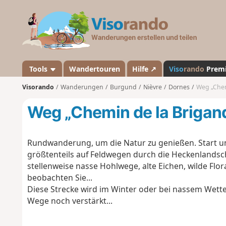
V
i
s
o
r
a
Tools
Wandertouren
Hilfe ↗
Viso
rando
Prem
n
Visorando
Wanderungen
Burgund
Nièvre
Dornes
Weg „Chem
d
o
Weg „Chemin de la Brigan
Rundwanderung, um die Natur zu genießen. Start und 
größtenteils auf Feldwegen durch die Heckenlandsc
stellenweise nasse Hohlwege, alte Eichen, wilde Flor
beobachten Sie...
Diese Strecke wird im Winter oder bei nassem Wette
Wege noch verstärkt...