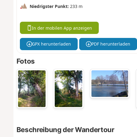
Niedrigster Punkt:
233 m
In der mobilen App anzeigen
GPX herunterladen
PDF herunterladen
Fotos
Beschreibung der Wandertour