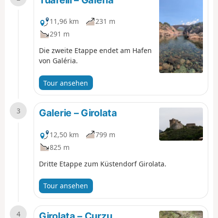
11,96 km
231 m
291 m
Die zweite Etappe endet am Hafen
von Galéria.
Tour ansehen
3
Galerie – Girolata
12,50 km
799 m
825 m
Dritte Etappe zum Küstendorf Girolata.
Tour ansehen
4
Girolata – Curzu