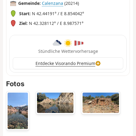
Gemeinde:
Calenzana
(20214)
Start:
N 42.44191° / E 8.854042°
Ziel:
N 42.328112° / E 8.987571°
Stündliche Wettervorhersage
Entdecke Visorando Premium
Fotos