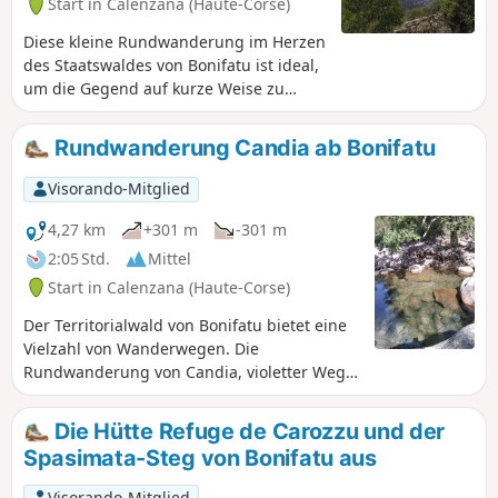
Start in Calenzana (Haute-Corse)
Gipfel und die Möglichkeit, im darunter
liegenden Fluss zu baden. In diesem
Diese kleine Rundwanderung im Herzen
Fall ist der Zugang jedoch manchmal
des Staatswaldes von Bonifatu ist ideal,
etwas akrobatisch.
um die Gegend auf kurze Weise zu
entdecken. Die Rundwanderung führt
an den Ruinen des Schlosses von Prinz
Rundwanderung Candia ab Bonifatu
Pierre Bonaparte vorbei und bietet
schattige Abschnitte. Der Rundweg ist
Visorando-Mitglied
grün markiert.
4,27 km
+301 m
-301 m
2:05 Std.
Mittel
Start in Calenzana (Haute-Corse)
Der Territorialwald von Bonifatu bietet eine
Vielzahl von Wanderwegen. Die
Rundwanderung von Candia, violetter Weg,
ist ideal für einen kurzen Spaziergang.
Wenn Sie in der hier vorgeschlagenen
Die Hütte Refuge de Carozzu und der
Richtung starten, können Sie die
Spasimata-Steg von Bonifatu aus
Wanderung mit einer Erfrischung im Fluss
beenden. Perfekt für Familien oder
Visorando-Mitglied