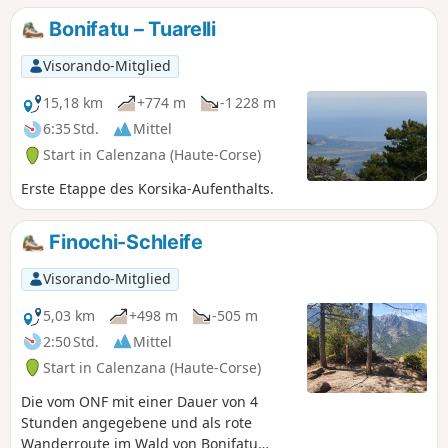
Bonifatu – Tuarelli
Visorando-Mitglied
15,18 km
+774 m
-1 228 m
6:35 Std.
Mittel
Start in Calenzana (Haute-Corse)
Erste Etappe des Korsika-Aufenthalts.
Finochi-Schleife
Visorando-Mitglied
5,03 km
+498 m
-505 m
2:50 Std.
Mittel
Start in Calenzana (Haute-Corse)
Die vom ONF mit einer Dauer von 4
Stunden angegebene und als rote
Wanderroute im Wald von Bonifatu