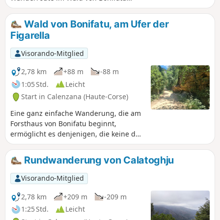
ausgewiesene Finochi-Schleife führt
durch Macchia und Kiefernwald. Die
Wald von Bonifatu, am Ufer der
Strecke ist in der angegebenen
Figarella
Richtung vormittags schattig, für alle
Altersgruppen geeignet und durch rote
Visorando-Mitglied
Markierungen gut ausgeschildert.
2,78 km
+88 m
-88 m
1:05 Std.
Leicht
Start in Calenzana (Haute-Corse)
Eine ganz einfache Wanderung, die am
Forsthaus von Bonifatu beginnt,
ermöglicht es denjenigen, die keine der
zahlreichen, recht technischen
Wanderungen von diesem
Rundwanderung von Calatoghju
wunderschönen Ort aus unternehmen
möchten oder können, einen
Visorando-Mitglied
geschützten Naturraum zu entdecken.
Die Wanderung folgt dem Talgrund und
2,78 km
+209 m
-209 m
ist nicht schwierig, bietet aber sehr
1:25 Std.
Leicht
schöne Ausblicke auf die umliegenden