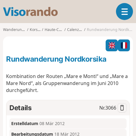
V
T
i
o
s
g
o
Wanderungen
Korsika
Haute-Corse
Calenzana
Rundwanderung Nordkorsika
g
r
l
a
e
n
n
d
Rundwanderung Nordkorsika
a
o
v
i
Kombination der Routen „Mare e Monti“ und „Mare a
g
Mare Nord“, als Gruppenwanderung im Juni 2010
a
durchgeführt.
t
i
o
Details
Nr.
3066
n
Erstelldatum
08 Mär 2012
Bearbeitungsdatum
18 Mär 2012