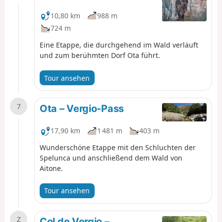
10,80 km
988 m
724 m
Eine Etappe, die durchgehend im Wald verläuft
und zum berühmten Dorf Ota führt.
Tour ansehen
7
Ota – Vergio-Pass
17,90 km
1 481 m
403 m
Wunderschöne Etappe mit den Schluchten der
Spelunca und anschließend dem Wald von
Aitone.
Tour ansehen
Z
Col de Vergio –