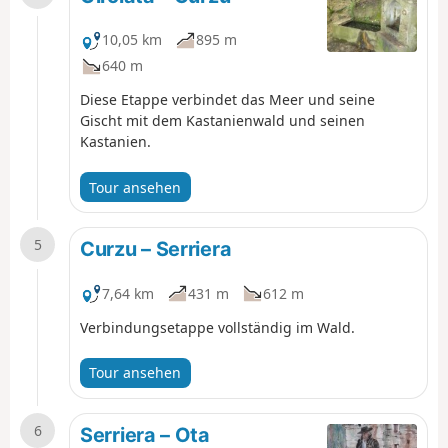
10,05 km
895 m
640 m
Diese Etappe verbindet das Meer und seine
Gischt mit dem Kastanienwald und seinen
Kastanien.
Tour ansehen
5
Curzu – Serriera
7,64 km
431 m
612 m
Verbindungsetappe vollständig im Wald.
Tour ansehen
6
Serriera – Ota