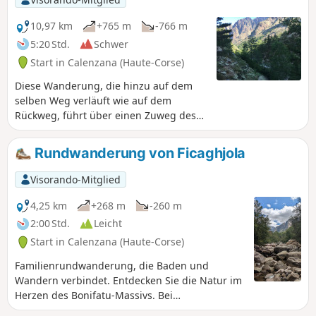
Anfänger. Sehr schattig.
10,97 km
+765 m
-766 m
5:20 Std.
Schwer
Start in Calenzana (Haute-Corse)
Diese Wanderung, die hinzu auf dem
selben Weg verläuft wie auf dem
Rückweg, führt über einen Zuweg des
GR®20 von Bonifatu aus. Sie führt zu
der beeindruckenden Fußgängerbrücke
Rundwanderung von Ficaghjola
von Spasimata.
Visorando-Mitglied
4,25 km
+268 m
-260 m
2:00 Std.
Leicht
Start in Calenzana (Haute-Corse)
Familienrundwanderung, die Baden und
Wandern verbindet. Entdecken Sie die Natur im
Herzen des Bonifatu-Massivs. Bei
Hochwassergefahr zu vermeiden. Der