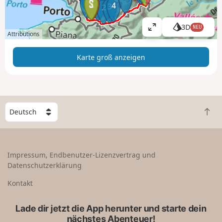
5
1
4
3
2
3D
NEU
K
Attributions
a
r
Karte groß anzeigen
t
e
g
r
o
W
ß
Z
ä
a
u
h
n
r
l
z
ü
e
Impressum, Endbenutzer-Lizenzvertrag und
e
c
e
Datenschutzerklärung
i
k
i
g
n
n
Kontakt
e
a
L
n
c
a
Lade dir jetzt die App herunter und starte dein
h
n
nächstes Abenteuer!
o
d