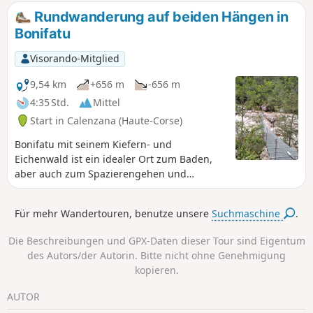
Startpunkt der Rundwanderung von Ficaghjola
Rundwanderung auf beiden Hängen in
befindet sich ganz unten am Parkplatz. Sie
Bonifatu
steigen zunächst zum Flussufer hinab,
überqueren dann eine Fußgängerbrücke und
Visorando-Mitglied
steigen anschließend wieder hinauf.
9,54 km
+656 m
-656 m
4:35 Std.
Mittel
Start in Calenzana (Haute-Corse)
Bonifatu mit seinem Kiefern- und
Eichenwald ist ein idealer Ort zum Baden,
aber auch zum Spazierengehen und
Wandern. Ich schlage hier eine Route vor,
die mehrere kleine Rundwege kombiniert
Für mehr Wandertouren, benutze unsere
Suchmaschine
.
und es ermöglicht, verschiedene Hänge zu
entdecken.
Die Beschreibungen und GPX-Daten dieser Tour sind Eigentum
des Autors/der Autorin. Bitte nicht ohne Genehmigung
kopieren.
AUTOR