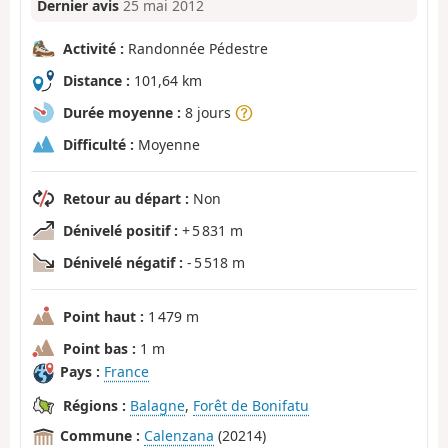
Dernier avis
25 mai 2012
Activité :
Randonnée Pédestre
Distance :
101,64 km
Durée moyenne :
8 jours
Difficulté :
Moyenne
Retour au départ :
Non
Dénivelé positif :
+ 5 831 m
Dénivelé négatif :
- 5 518 m
Point haut :
1 479 m
Point bas :
1 m
Pays :
France
Régions :
Balagne
,
Forêt de Bonifatu
Commune :
Calenzana
(20214)