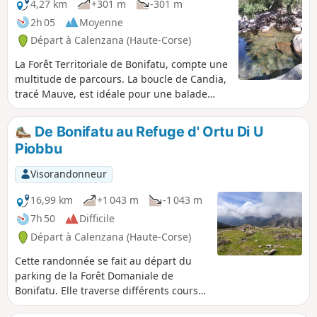
4,27 km
+301 m
-301 m
2h 05
Moyenne
Départ à Calenzana (Haute-Corse)
La Forêt Territoriale de Bonifatu, compte une
multitude de parcours. La boucle de Candia,
tracé Mauve, est idéale pour une balade
courte. En commençant dans le sens
proposé ici, vous pourrez la terminer en
De Bonifatu au Refuge d' Ortu Di U
vous délassant dans la rivière. Parfait pour
Piobbu
les familles ou les débutants. Très
ombragée.
Visorandonneur
16,99 km
+1 043 m
-1 043 m
7h 50
Difficile
Départ à Calenzana (Haute-Corse)
Cette randonnée se fait au départ du
parking de la Forêt Domaniale de
Bonifatu. Elle traverse différents cours
d'eau, passe par une forêt, et offre une