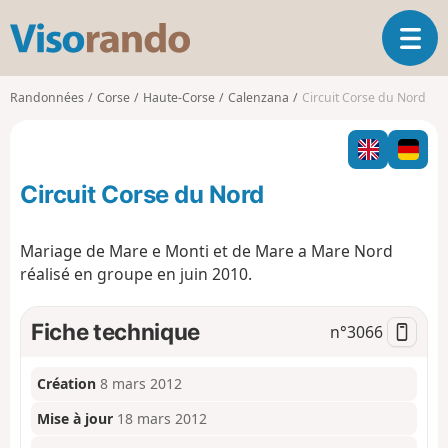
V
O
i
u
s
v
o
Randonnées
Corse
Haute-Corse
Calenzana
Circuit Corse du Nord
r
r
i
a
r
n
l
d
Circuit Corse du Nord
a
o
n
a
Mariage de Mare e Monti et de Mare a Mare Nord
v
réalisé en groupe en juin 2010.
i
g
a
Fiche technique
n°
3066
t
i
o
Création
8 mars 2012
n
Mise à jour
18 mars 2012