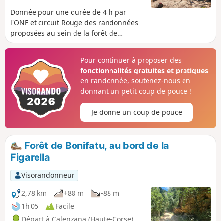
Donnée pour une durée de 4 h par
l'ONF et circuit Rouge des randonnées
proposées au sein de la forêt de
Bonifatu, la boucle de Finochi traverse
maquis et forêt de pins. Parcours
Pour continuer à proposer des
ombragé en matinée dans le sens
fonctionnalités gratuites et pratiques
présenté, destiné à tout public et
en randonnée, soutenez-nous en
parfaitement balisé par les marques
donnant un petit coup de pouce !
Rouges.
Je donne un coup de pouce
Forêt de Bonifatu, au bord de la
Figarella
Visorandonneur
2,78 km
+88 m
-88 m
1h 05
Facile
Départ à Calenzana (Haute-Corse)