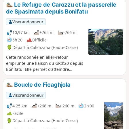
vue exceptionnelle sur les montagnes
Le Refuge de Carozzu et la passerelle
qui constituent le Cirque de Bonifatu.
de Spasimata depuis Bonifatu
Les paysages variés d'un versant à
l'autre, rendent ce parcours
Visorandonneur
exceptionnel. Le sentier est très bien
marqué et balisé en Jaune. De la mi-mai
10,97 km
+765 m
-766 m
à la fin du mois d'octobre, le refuge est
5h 20
Difficile
gardé, ce qui peut permettre une halte.
Départ à Calenzana (Haute-Corse)
Cette randonnée en aller-retour
emprunte une liaison du GR®20 depuis
Bonifatu. Elle permet d'atteindre
l'impressionnante passerelle de
Spasimata.
Boucle de Ficaghjola
Visorandonneur
4,25 km
+268 m
-260 m
2h 00
Facile
Départ à Calenzana (Haute-Corse)