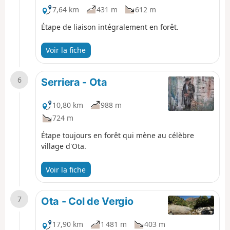
7,64 km
431 m
612 m
Étape de liaison intégralement en forêt.
Voir la fiche
6
Serriera - Ota
10,80 km
988 m
724 m
Étape toujours en forêt qui mène au célèbre
village d'Ota.
Voir la fiche
7
Ota - Col de Vergio
17,90 km
1 481 m
403 m