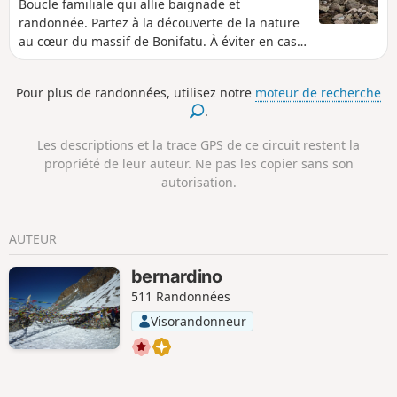
Boucle familiale qui allie baignade et
randonnée. Partez à la découverte de la nature
au cœur du massif de Bonifatu. À éviter en cas
de risque de crue. Le départ de la boucle de
Ficaghjola se trouve tout en bas du parking ;
Pour plus de randonnées, utilisez notre
moteur de recherche
vous allez d’abord descendre au bord de la
.
rivière, puis traverser une passerelle avant de
grimper sur les hauteurs.
Les descriptions et la trace GPS de ce circuit restent la
propriété de leur auteur. Ne pas les copier sans son
autorisation.
AUTEUR
bernardino
511 Randonnées
Visorandonneur