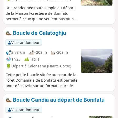
Une randonnée toute simple au départ
de la Maison Forestière de Bonifatu
permet à ceux qui ne veulent pas ou ne
peuvent pas faire une des très
nombreuses randonnées assez
Boucle de Calatoghju
techniques au départ de ce magnifique
endroit, la découverte d'un espace
Visorandonneur
naturel préservé. La balade suit le fond
de la vallée et ne présente aucune
2,78 km
+209 m
-209 m
difficulté, mais elle offre de très beaux
1h 25
Facile
points de vue sur les sommets
Départ à Calenzana (Haute-Corse)
environnants avec la possibilité de
baignades dans la rivière en contrebas.
Cette petite boucle située au cœur de la
Dans ce cas cependant, l'accès est
Forêt Domaniale de Bonifatu est parfaite
parfois un peu acrobatique.
pour découvrir sur un format court, les
lieux. La boucle passe devant les ruines
du château du Prince Pierre Bonaparte
Boucle Candia au départ de Bonifatu
et offre des passages ombragés. Le
circuit est balisé Vert.
Visorandonneur