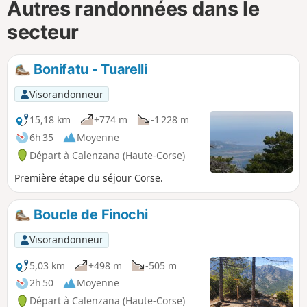
Autres randonnées dans le
secteur
Bonifatu - Tuarelli
Visorandonneur
15,18 km
+774 m
-1 228 m
6h 35
Moyenne
Départ à Calenzana (Haute-Corse)
Première étape du séjour Corse.
Boucle de Finochi
Visorandonneur
5,03 km
+498 m
-505 m
2h 50
Moyenne
Départ à Calenzana (Haute-Corse)