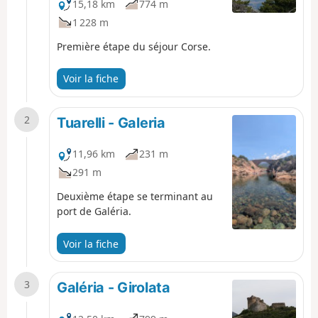
15,18 km
774 m
1 228 m
Première étape du séjour Corse.
Voir la fiche
2
Tuarelli - Galeria
11,96 km
231 m
291 m
Deuxième étape se terminant au
port de Galéria.
Voir la fiche
3
Galéria - Girolata