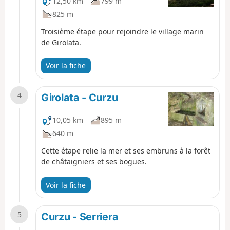
12,50 km
799 m
825 m
Troisième étape pour rejoindre le village marin
de Girolata.
Voir la fiche
4
Girolata - Curzu
10,05 km
895 m
640 m
Cette étape relie la mer et ses embruns à la forêt
de châtaigniers et ses bogues.
Voir la fiche
5
Curzu - Serriera