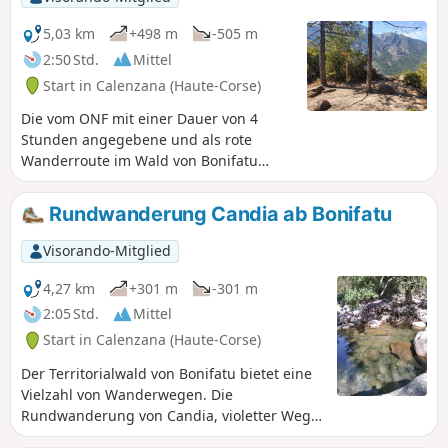
Man kann die Landschaften am Anfang
desGR®20mit Blick auf die Berghütten
5,03 km
+498 m
-505 m
von Ortu di u piobbu und Carrozzu
2:50 Std.
Mittel
überblicken.
Start in Calenzana (Haute-Corse)
Die vom ONF mit einer Dauer von 4
Stunden angegebene und als rote
Wanderroute im Wald von Bonifatu
ausgewiesene Finochi-Schleife führt
durch Macchia und Kiefernwald. Die
Rundwanderung Candia ab Bonifatu
Strecke ist in der angegebenen
Richtung vormittags schattig, für alle
Visorando-Mitglied
Altersgruppen geeignet und durch rote
Markierungen gut ausgeschildert.
4,27 km
+301 m
-301 m
2:05 Std.
Mittel
Start in Calenzana (Haute-Corse)
Der Territorialwald von Bonifatu bietet eine
Vielzahl von Wanderwegen. Die
Rundwanderung von Candia, violetter Weg,
ist ideal für einen kurzen Spaziergang.