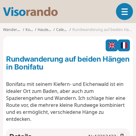
V
T
i
o
s
g
o
Wanderungen
Korsika
Haute-Corse
Calenzana
Rundwanderung auf beiden Hängen in Bonifatu
g
r
l
a
e
n
n
d
Rundwanderung auf beiden Hängen
a
o
v
in Bonifatu
i
g
Bonifatu mit seinem Kiefern- und Eichenwald ist ein
a
idealer Ort zum Baden, aber auch zum
t
i
Spazierengehen und Wandern. Ich schlage hier eine
o
Route vor, die mehrere kleine Rundwege kombiniert
n
und es ermöglicht, verschiedene Hänge zu
entdecken.