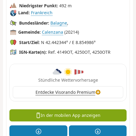
Niedrigster Punkt:
492 m
Land:
Frankreich
Bundesländer:
Balagne
,
Gemeinde:
Calenzana
(20214)
Start/Ziel:
N 42.442344° / E 8.854986°
IGN-Karte(n):
Ref. 4149OT, 4250OT, 4250OTR
Stündliche Wettervorhersage
Entdecke Visorando Premium
In der mobilen App anzeigen