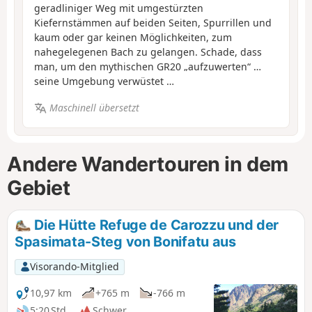
geradliniger Weg mit umgestürzten
Kiefernstämmen auf beiden Seiten, Spurrillen und
kaum oder gar keinen Möglichkeiten, zum
nahegelegenen Bach zu gelangen. Schade, dass
man, um den mythischen GR20 „aufzuwerten“ …
seine Umgebung verwüstet …
Maschinell übersetzt
Andere Wandertouren in dem
Gebiet
Die Hütte Refuge de Carozzu und der
Spasimata-Steg von Bonifatu aus
Visorando-Mitglied
10,97 km
+765 m
-766 m
5:20 Std.
Schwer