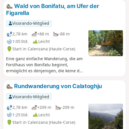
Wenn Sie in der hier vorgeschlagenen
Wald von Bonifatu, am Ufer der
Richtung starten, können Sie die
Figarella
Wanderung mit einer Erfrischung im Fluss
beenden. Perfekt für Familien oder
Visorando-Mitglied
Anfänger. Sehr schattig.
2,78 km
+88 m
-88 m
1:05 Std.
Leicht
Start in Calenzana (Haute-Corse)
Eine ganz einfache Wanderung, die am
Forsthaus von Bonifatu beginnt,
ermöglicht es denjenigen, die keine der
zahlreichen, recht technischen
Wanderungen von diesem
Rundwanderung von Calatoghju
wunderschönen Ort aus unternehmen
möchten oder können, einen
Visorando-Mitglied
geschützten Naturraum zu entdecken.
Die Wanderung folgt dem Talgrund und
2,78 km
+209 m
-209 m
ist nicht schwierig, bietet aber sehr
1:25 Std.
Leicht
schöne Ausblicke auf die umliegenden
Start in Calenzana (Haute-Corse)
Gipfel und die Möglichkeit, im darunter