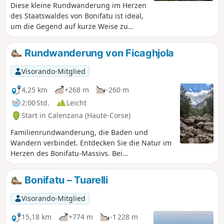
liegenden Fluss zu baden. In diesem
Diese kleine Rundwanderung im Herzen
Fall ist der Zugang jedoch manchmal
des Staatswaldes von Bonifatu ist ideal,
etwas akrobatisch.
um die Gegend auf kurze Weise zu
entdecken. Die Rundwanderung führt
an den Ruinen des Schlosses von Prinz
Rundwanderung von Ficaghjola
Pierre Bonaparte vorbei und bietet
schattige Abschnitte. Der Rundweg ist
Visorando-Mitglied
grün markiert.
4,25 km
+268 m
-260 m
2:00 Std.
Leicht
Start in Calenzana (Haute-Corse)
Familienrundwanderung, die Baden und
Wandern verbindet. Entdecken Sie die Natur im
Herzen des Bonifatu-Massivs. Bei
Hochwassergefahr zu vermeiden. Der
Startpunkt der Rundwanderung von Ficaghjola
Bonifatu – Tuarelli
befindet sich ganz unten am Parkplatz. Sie
steigen zunächst zum Flussufer hinab,
Visorando-Mitglied
überqueren dann eine Fußgängerbrücke und
steigen anschließend wieder hinauf.
15,18 km
+774 m
-1 228 m