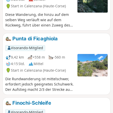
Start in Calenzana (Haute-Corse)
Diese Wanderung, die hinzu auf dem
selben Weg verläuft wie auf dem
Rückweg, führt über einen Zuweg des
GR®20 von Bonifatu aus. Sie führt zu
der beeindruckenden Fußgängerbrücke
Punta di Ficaghiola
von Spasimata.
Visorando-Mitglied
9,42 km
+558 m
-560 m
4:15 Std.
Mittel
Start in Calenzana (Haute-Corse)
Die Rundwanderung ist mittelschwer,
erfordert jedoch geeignetes Schuhwerk.
Der Aufstieg macht 2/3 der Strecke aus,
der Abstieg ist etwas „beinschwer” und
erfordert Vorsicht. Man befindet sich im
Finochi-Schleife
Herzen des Bonifatu-Massivs und die
Aussichtspunkte sind atemberaubend.
Visorando-Mitglied