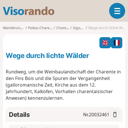
V
T
i
o
s
g
o
Wanderungen
Poitou-Charentes
Charente
Sigogne
Wege durch lichte Wälder
g
r
l
a
e
n
n
d
Wege durch lichte Wälder
a
o
v
i
Rundweg, um die Weinbaulandschaft der Charente in
g
den Fins Bois und die Spuren der Vergangenheit
a
(galloromanische Zeit, Kirche aus dem 12.
t
Jahrhundert, Kalköfen, Vorhallen charentaisischer
i
o
Anwesen) kennenzulernen.
n
Details
Nr.
20032461