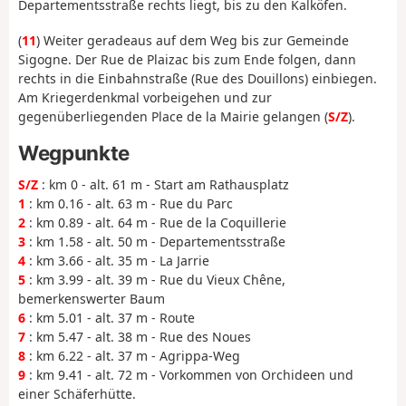
Departementsstraße rechts liegt, bis zu den Kalköfen.
(
11
) Weiter geradeaus auf dem Weg bis zur Gemeinde
Sigogne. Der Rue de Plaizac bis zum Ende folgen, dann
rechts in die Einbahnstraße (Rue des Douillons) einbiegen.
Am Kriegerdenkmal vorbeigehen und zur
gegenüberliegenden Place de la Mairie gelangen (
S/Z
).
Wegpunkte
S/Z
: km 0 - alt. 61 m - Start am Rathausplatz
1
: km 0.16 - alt. 63 m - Rue du Parc
2
: km 0.89 - alt. 64 m - Rue de la Coquillerie
3
: km 1.58 - alt. 50 m - Departementsstraße
4
: km 3.66 - alt. 35 m - La Jarrie
5
: km 3.99 - alt. 39 m - Rue du Vieux Chêne,
bemerkenswerter Baum
6
: km 5.01 - alt. 37 m - Route
7
: km 5.47 - alt. 38 m - Rue des Noues
8
: km 6.22 - alt. 37 m - Agrippa-Weg
9
: km 9.41 - alt. 72 m - Vorkommen von Orchideen und
einer Schäferhütte.