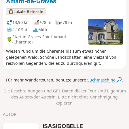
Amant-de-Graves
Lokale Behörde
13,90 km
+78 m
-78 m
4:10 Std.
Mittel
Start in Graves-Saint-Amant
(Charente)
Wiesen rund um die Charente bis zum etwas höher
gelegenen Wald. Schöne Landschaften, eine Vielzahl von
reizvollen Gegenden, die es zu durchqueren gilt.
Für mehr Wandertouren, benutze unsere
Suchmaschine
.
Die Beschreibungen und GPX-Daten dieser Tour sind Eigentum
des Autors/der Autorin. Bitte nicht ohne Genehmigung
kopieren.
AUTOR
ISASIGOBELLE