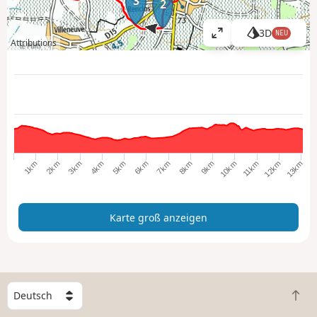
3
2
3D
NEU
K
Attributions
a
r
t
e
g
r
o
ß
8km
3km
11km
6km
1km
4km
9km
7km
12km
2km
10km
5km
13km
a
n
z
Karte groß anzeigen
e
i
g
e
n
W
Z
ä
u