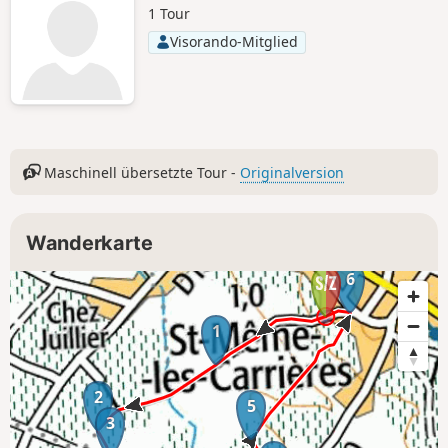
Landschaft, der Flora und der Fauna.
1 Tour
Visorando-Mitglied
Maschinell übersetzte Tour -
Originalversion
Wanderkarte
6
1
2
5
3