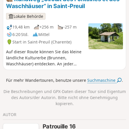
Waschhäuser” in Saint-Preuil
Lokale Behörde
19,48 km
+256 m
-257 m
6:20 Std.
Mittel
Start in Saint-Preuil (Charente)
Auf dieser Route können Sie das kleine
ländliche Kulturerbe (Brunnen,
Waschhäuser) entdecken. An jeder
Wasserstelle finden Sie eine historische
und/oder anekdotische Beschreibung.
Für mehr Wandertouren, benutze unsere
Suchmaschine
.
Diese Route umfasst auch das
architektonische und historische Erbe
Die Beschreibungen und GPX-Daten dieser Tour sind Eigentum
(die Kirche Saint-Projet aus dem 13.
des Autors/der Autorin. Bitte nicht ohne Genehmigung
Jahrhundert, die Place Jacquaire, die
kopieren.
protestantische Stele, das Schloss von
Ségeville und die verstreuten Weiler der
AUTOR
Gemeinde). Die Entdeckung dieser
Route verbindet auch die Vorzüge der
Patrouille 16