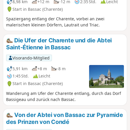
8,98 km
+12 m
-12 m
2:35 Std.
Leicht
Start in Bassac (Charente)
Spaziergang entlang der Charente, vorbei an zwei
malerischen kleinen Dörfern, Lautrait und Triac.
Die Ufer der Charente und die Abtei
Saint-Étienne in Bassac
Visorando-Mitglied
5,91 km
+8 m
-8 m
1:45 Std.
Leicht
Start in Bassac (Charente)
Wanderung am Ufer der Charente entlang, durch das Dorf
Bassigeau und zurück nach Bassac.
Von der Abtei von Bassac zur Pyramide
des Prinzen von Condé