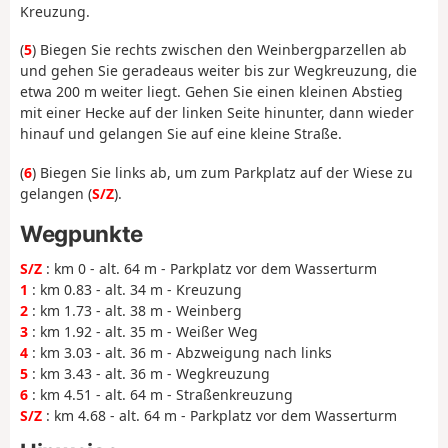
Kreuzung.
(
5
) Biegen Sie rechts zwischen den Weinbergparzellen ab
und gehen Sie geradeaus weiter bis zur Wegkreuzung, die
etwa 200 m weiter liegt. Gehen Sie einen kleinen Abstieg
mit einer Hecke auf der linken Seite hinunter, dann wieder
hinauf und gelangen Sie auf eine kleine Straße.
(
6
) Biegen Sie links ab, um zum Parkplatz auf der Wiese zu
gelangen (
S/Z
).
Wegpunkte
S/Z
: km 0 - alt. 64 m - Parkplatz vor dem Wasserturm
1
: km 0.83 - alt. 34 m - Kreuzung
2
: km 1.73 - alt. 38 m - Weinberg
3
: km 1.92 - alt. 35 m - Weißer Weg
4
: km 3.03 - alt. 36 m - Abzweigung nach links
5
: km 3.43 - alt. 36 m - Wegkreuzung
6
: km 4.51 - alt. 64 m - Straßenkreuzung
S/Z
: km 4.68 - alt. 64 m - Parkplatz vor dem Wasserturm