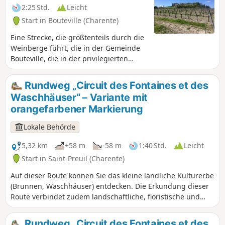
2:25 Std.
Leicht
Start in Bouteville (Charente)
Eine Strecke, die größtenteils durch die
Weinberge führt, die in der Gemeinde
Bouteville, die in der privilegierten
Region Grande Champagne des Pays de
Cognac liegt, allgegenwärtig sind. Fast
Rundweg „Circuit des Fontaines et des
alle Winzer von Bouteville sind auch
Waschhäuser“ – Variante mit
„Schnapsbrenner“.
orangefarbener Markierung
Lokale Behörde
5,32 km
+58 m
-58 m
1:40 Std.
Leicht
Start in Saint-Preuil (Charente)
Auf dieser Route können Sie das kleine ländliche Kulturerbe
(Brunnen, Waschhäuser) entdecken. Die Erkundung dieser
Route verbindet zudem landschaftliche, floristische und
faunistische Reize.
Rundweg „Circuit des Fontaines et des