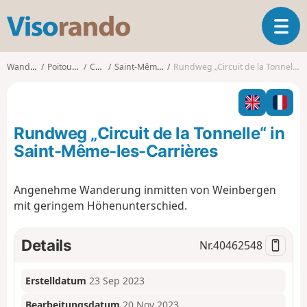
V
T
i
o
s
g
o
Wanderungen
Poitou-Charentes
Charente
Saint-Même-les-Carrières
Rundweg „Circuit de la Tonnelle“ in Saint-Même-les-Carrières
g
r
l
a
e
n
n
d
Rundweg „Circuit de la Tonnelle“ in
a
o
v
Saint-Même-les-Carrières
i
g
Angenehme Wanderung inmitten von Weinbergen
a
mit geringem Höhenunterschied.
t
i
o
Details
Nr.
40462548
n
Erstelldatum
23 Sep 2023
Bearbeitungsdatum
20 Nov 2023