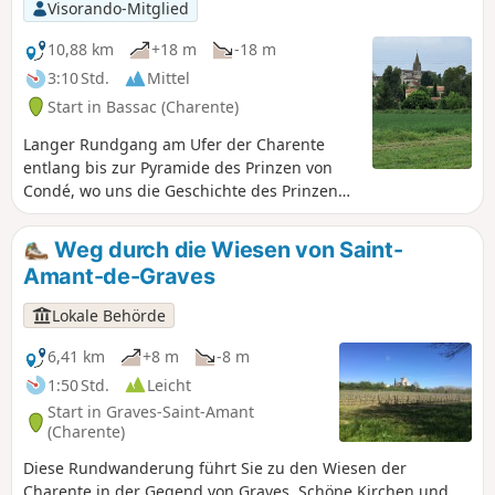
Visorando-Mitglied
10,88 km
+18 m
-18 m
3:10 Std.
Mittel
Start in Bassac (Charente)
Langer Rundgang am Ufer der Charente
entlang bis zur Pyramide des Prinzen von
Condé, wo uns die Geschichte des Prinzen
nähergebracht wird. Ein weiteres Datum,
der 16. Dezember 1942, steht im
Weg durch die Wiesen von Saint-
Zusammenhang mit Kommandos der
Amant-de-Graves
britischen Royal Marines und der Operation
Frankton. Ein Kapitel unserer Geschichte,
Lokale Behörde
das viele Erklärungen verdient,
6,41 km
+8 m
-8 m
1:50 Std.
Leicht
Start in Graves-Saint-Amant
(Charente)
Diese Rundwanderung führt Sie zu den Wiesen der
Charente in der Gegend von Graves. Schöne Kirchen und