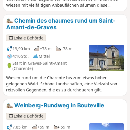
Wiesen mit vielfältigen Anbauflächen säumen diese
reizvolle Wanderung.
Chemin des chaumes rund um Saint-
Amant-de-Graves
Lokale Behörde
13,90 km
+78 m
-78 m
4:10 Std.
Mittel
Start in Graves-Saint-Amant
(Charente)
Wiesen rund um die Charente bis zum etwas höher
gelegenen Wald. Schöne Landschaften, eine Vielzahl von
reizvollen Gegenden, die es zu durchqueren gilt.
Weinberg-Rundweg in Bouteville
Lokale Behörde
7,85 km
+59 m
-59 m