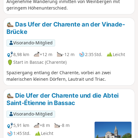
Angenehme Wanderung inmitten von Weinbergen mit
geringem Höhenunterschied.
Das Ufer der Charente an der Vinade-
Brücke
Visorando-Mitglied
8,98 km
+12 m
-12 m
2:35 Std.
Leicht
Start in Bassac (Charente)
Spaziergang entlang der Charente, vorbei an zwei
malerischen kleinen Dörfern, Lautrait und Triac.
Die Ufer der Charente und die Abtei
Saint-Étienne in Bassac
Visorando-Mitglied
5,91 km
+8 m
-8 m
1:45 Std.
Leicht