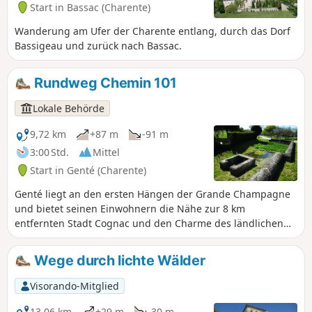
Start in Bassac (Charente)
Wanderung am Ufer der Charente entlang, durch das Dorf
Bassigeau und zurück nach Bassac.
Rundweg Chemin 101
Lokale Behörde
9,72 km
+87 m
-91 m
3:00 Std.
Mittel
Start in Genté (Charente)
Genté liegt an den ersten Hängen der Grande Champagne
und bietet seinen Einwohnern die Nähe zur 8 km
entfernten Stadt Cognac und den Charme des ländlichen
Lebens. Der Punkt 101 ist ein symbolträchtiger Ort der
Gemeinde Genté, an dem sich die Orientierungstafel
Wege durch lichte Wälder
befindet. An dieser Stelle stand früher eine Mühle, von der
noch einige Überreste in der Erde rund um den Standort
Visorando-Mitglied
vergraben sind. Außerdem ist der Punkt 101 der
Bezugspunkt für die Höhe über dem Meeresspiegel.
13,06 km
+29 m
-30 m