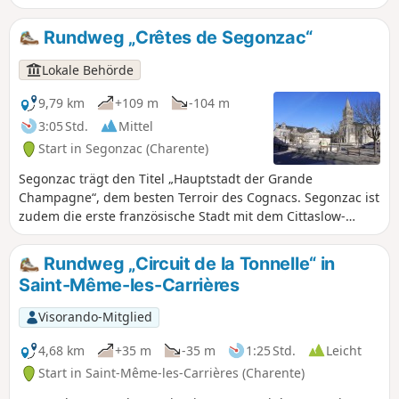
malerischsten Gemeinden der Region
Cognac. In der malerischen Umgebung
Rundweg „Crêtes de Segonzac“
der Täler der Charente und der Soloire
hat der Mensch seit langem
Lokale Behörde
symbolträchtige Bauwerke errichtet:
Dolmen, Kirchen, Abteien, Schlösser
9,79 km
+109 m
-104 m
und Wohnhäuser, die alle besonders
3:05 Std.
Mittel
sorgfältig gestaltet sind.
Start in Segonzac (Charente)
Segonzac trägt den Titel „Hauptstadt der Grande
Champagne“, dem besten Terroir des Cognacs. Segonzac ist
zudem die erste französische Stadt mit dem Cittaslow-
Label: eine Gemeinde, in der es sich gut leben lässt, die
Städte auszeichnet, denen Umwelt und Lebensqualität am
Rundweg „Circuit de la Tonnelle“ in
Herzen liegen.
Saint-Même-les-Carrières
Visorando-Mitglied
4,68 km
+35 m
-35 m
1:25 Std.
Leicht
Start in Saint-Même-les-Carrières (Charente)