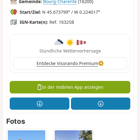
Gemeinde:
Bourg-Charente
(16200)
Start/Ziel:
N 45.673799° / W 0.224017°
IGN-Karte(n):
Ref. 1632SB
Stündliche Wettervorhersage
Entdecke Visorando Premium
In der mobilen App anzeigen
Fotos