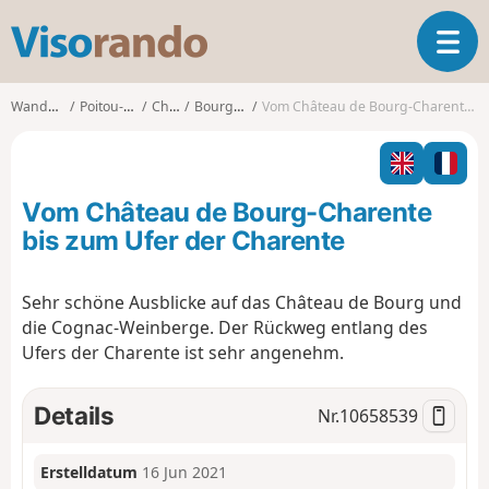
V
T
i
o
s
g
o
Wanderungen
Poitou-Charentes
Charente
Bourg-Charente
Vom Château de Bourg-Charente bis zum Ufer der Charente
g
r
l
a
e
n
n
d
Vom Château de Bourg-Charente
a
o
v
bis zum Ufer der Charente
i
g
Sehr schöne Ausblicke auf das Château de Bourg und
a
die Cognac-Weinberge. Der Rückweg entlang des
t
i
Ufers der Charente ist sehr angenehm.
o
n
Details
Nr.
10658539
Erstelldatum
16 Jun 2021