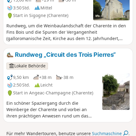
3:50 Std.
Mittel
Start in Sigogne (Charente)
Rundweg, um die Weinbaulandschaft der Charente in den
Fins Bois und die Spuren der Vergangenheit
(galloromanische Zeit, Kirche aus dem 12. Jahrhundert,
Kalköfen, Vorhallen charentaisischer Anwesen)
kennenzulernen.
Rundweg „Circuit des Trois Pierres“
Lokale Behörde
9,50 km
+38 m
-38 m
2:50 Std.
Leicht
Start in Angeac-Champagne (Charente)
Ein schöner Spaziergang durch die
Weinberge der Charente und vorbei an
ihren prächtigen Anwesen rund um das
schöne Dorf Roissac. Angeac-Champagne
zählt zahlreiche prächtige Häuser im Stil der
Für mehr Wandertouren, benutze unsere
Suchmaschine
.
Charente, die von dem wirtschaftlichen