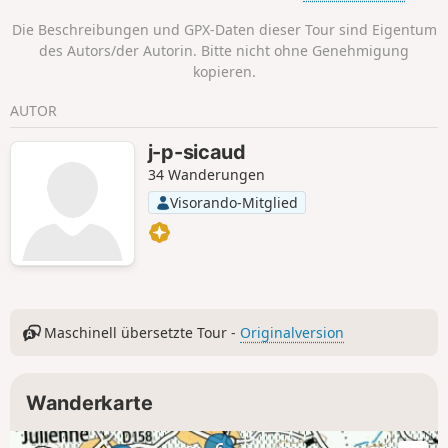
Reichtum zeugen, der mit dem lokalen
Die Beschreibungen und GPX-Daten dieser Tour sind Eigentum
Produkt, seiner Hauptwirtschaftsquelle,
des Autors/der Autorin. Bitte nicht ohne Genehmigung
verbunden ist. Der Eingang zu den Anwesen
kopieren.
ist durch einen Vorbau oder ein Tor
gekennzeichnet: Es gibt nicht weniger als
AUTOR
fünfzig davon! Sie sind einzigartig und ein
wesentlicher Bestandteil unseres lokalen
j-p-sicaud
Kulturerbes. Im Dorf Roissac verschönern
34 Wanderungen
sie die Hauptstraße.
Visorando-Mitglied
Maschinell übersetzte Tour -
Originalversion
Wanderkarte