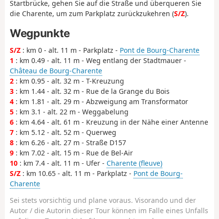
Startbrücke, gehen Sie auf die Straße und überqueren Sie
die Charente, um zum Parkplatz zurückzukehren (
S/Z
).
Wegpunkte
S/Z
: km 0 - alt. 11 m - Parkplatz -
Pont de Bourg-Charente
1
: km 0.49 - alt. 11 m - Weg entlang der Stadtmauer -
Château de Bourg-Charente
2
: km 0.95 - alt. 32 m - T-Kreuzung
3
: km 1.44 - alt. 32 m - Rue de la Grange du Bois
4
: km 1.81 - alt. 29 m - Abzweigung am Transformator
5
: km 3.1 - alt. 22 m - Weggabelung
6
: km 4.64 - alt. 61 m - Kreuzung in der Nähe einer Antenne
7
: km 5.12 - alt. 52 m - Querweg
8
: km 6.26 - alt. 27 m - Straße D157
9
: km 7.02 - alt. 15 m - Rue de Bel-Air
10
: km 7.4 - alt. 11 m - Ufer -
Charente (fleuve)
S/Z
: km 10.65 - alt. 11 m - Parkplatz -
Pont de Bourg-
Charente
Sei stets vorsichtig und plane voraus. Visorando und der
Autor / die Autorin dieser Tour können im Falle eines Unfalls