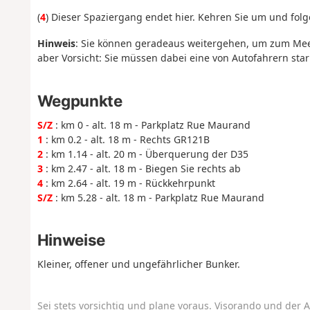
(
4
) Dieser Spaziergang endet hier. Kehren Sie um und fol
Hinweis
: Sie können geradeaus weitergehen, um zum Meer
aber Vorsicht: Sie müssen dabei eine von Autofahrern st
Wegpunkte
S/Z
: km 0 - alt. 18 m - Parkplatz Rue Maurand
1
: km 0.2 - alt. 18 m - Rechts GR121B
2
: km 1.14 - alt. 20 m - Überquerung der D35
3
: km 2.47 - alt. 18 m - Biegen Sie rechts ab
4
: km 2.64 - alt. 19 m - Rückkehrpunkt
S/Z
: km 5.28 - alt. 18 m - Parkplatz Rue Maurand
Hinweise
Kleiner, offener und ungefährlicher Bunker.
Sei stets vorsichtig und plane voraus. Visorando und der A