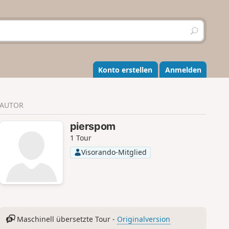
S
u
c
h
e
Konto erstellen
Anmelden
n
AUTOR
pierspom
1 Tour
Visorando-Mitglied
Maschinell übersetzte Tour -
Originalversion