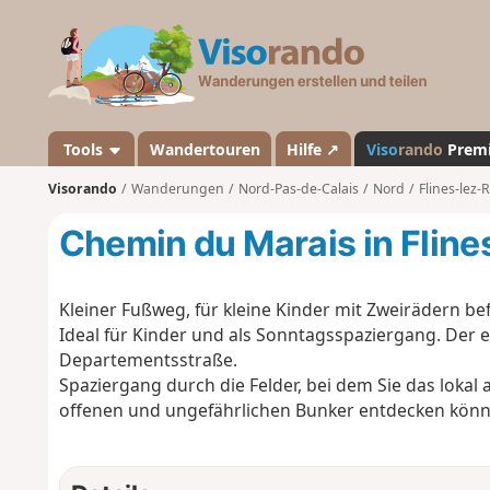
V
i
s
o
r
a
Tools
Wandertouren
Hilfe ↗
Viso
rando
Prem
n
Visorando
Wanderungen
Nord-Pas-de-Calais
Nord
Flines-lez-
d
o
Chemin du Marais in Flin
Kleiner Fußweg, für kleine Kinder mit Zweirädern bef
Ideal für Kinder und als Sonntagsspaziergang. Der e
Departementsstraße.
Spaziergang durch die Felder, bei dem Sie das lok
offenen und ungefährlichen Bunker entdecken könn