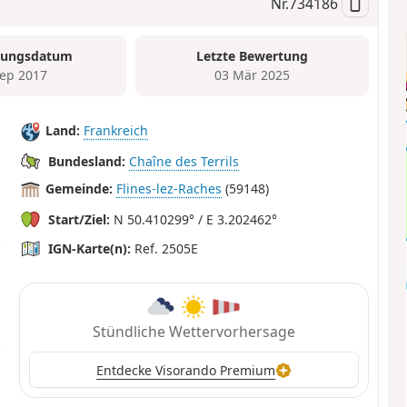
Nr.
734186
tungsdatum
Letzte Bewertung
Sep 2017
03 Mär 2025
Land:
Frankreich
Bundesland:
Chaîne des Terrils
Gemeinde:
Flines-lez-Raches
(59148)
Start/Ziel:
N 50.410299° / E 3.202462°
IGN-Karte(n):
Ref. 2505E
Stündliche Wettervorhersage
Entdecke Visorando Premium