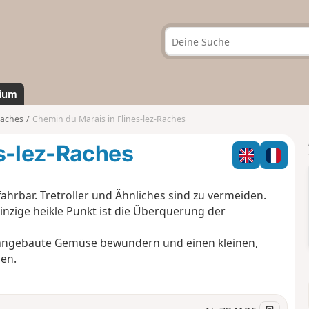
ium
Raches
Chemin du Marais in Flines-lez-Raches
es-lez-Raches
ahrbar. Tretroller und Ähnliches sind zu vermeiden.
inzige heikle Punkt ist die Überquerung der
al angebaute Gemüse bewundern und einen kleinen,
en.