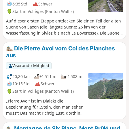
geschichtsträchtigen Wege.
6:35 Std.
Schwer
Start in Vollèges (Kanton Wallis)
Auf dieser ersten Etappe entdecken Sie einen Teil der alten
Suone von Saxon (die längste Suone: 26 km von der
Wasserfassung in Siviez bis nach La Boveresse). Die Suone
beginnt am Punkt (6). Sie wurde in den 1850er Jahren
erbaut; die Kanäle existieren nicht mehr, Sie müssen bis zur
Die Pierre Avoi vom Col des Planches
Ankunft in La Tzoumaz warten, um endlich Wasser am
aus
Wegesrand fließen zu sehen. Die Suone wird derzeit
abschnittsweise restauriert.
Visorando-Mitglied
20,80 km
+1 511 m
-1 508 m
10:15 Std.
Schwer
Start in Vollèges (Kanton Wallis)
„Pierre Avoi“ ist im Dialekt die
Bezeichnung für „Stein, den man sehen
muss“: Das macht richtig Lust, dorthin
zu gehen! Es handelt sich um einen
einsamen Felsgipfel auf dem Kamm von
Montagne de Six Blanc, Mont Brûlé und