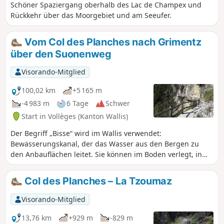
Schöner Spaziergang oberhalb des Lac de Champex und
Rückkehr über das Moorgebiet und am Seeufer.
Vom Col des Planches nach Grimentz
über den Suonenweg
Visorando-Mitglied
100,02 km
+5 165 m
-4 983 m
6 Tage
Schwer
Start in Vollèges (Kanton Wallis)
Der Begriff „Bisse“ wird im Wallis verwendet:
Bewässerungskanal, der das Wasser aus den Bergen zu
den Anbauflächen leitet. Sie können im Boden verlegt, in
den Fels gehauen oder an Felswänden befestigt sein. Einige
Suonen sind über 500 Jahre alt, und ihre Leitungen sind
Col des Planches – La Tzoumaz
beschädigt oder existieren aufgrund von Erdrutschen gar
nicht mehr. Das Wasser ist daher trotz der Bemühungen zur
Visorando-Mitglied
Wiederherstellung dieses wertvollen Kulturerbes nicht
überall vorhanden. Sechs Tage lang entdecken Sie diese
13,76 km
+929 m
-829 m