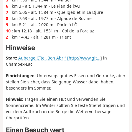
6
: km 3 - alt. 1 344 m - Le Plan de l'Au
7
: km 5.06 - alt. 1 584 m - Quellgebiet in La Djure
8
: km 7.63 - alt. 1 977 m - Alpage de Bovine
9
: km 8.21 - alt. 2 020 m - Porte à l'Ô
10
: km 12.18 - alt. 1 531 m - Col de la Forclaz
Z
: km 14.43 - alt. 1 281 m - Trient
Hinweise
Start:
Auberge Gîte „Bon Abri” [http://www.git...
] in
Champex-Lac.
Einrichtungen:
Unterwegs gibt es Essen und Getränke, aber
stellen Sie sicher, dass Sie genug Wasser dabei haben,
besonders im Sommer.
Hinweis:
Tragen Sie einen Hut und verwenden Sie
Sonnencreme. Im Winter sollten Sie feste Stiefel tragen und
vor dem Aufbruch in die Berge die Wettervorhersage
überprüfen.
Einen Besuch wert