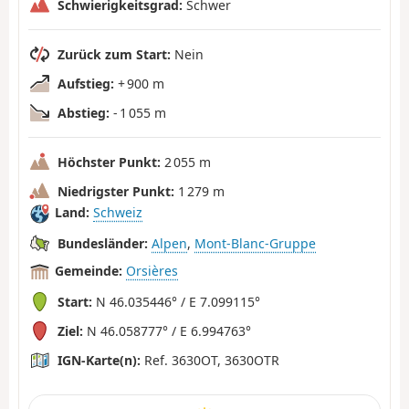
Schwierigkeitsgrad:
Schwer
Zurück zum Start:
Nein
Aufstieg:
+ 900 m
Abstieg:
- 1 055 m
Höchster Punkt:
2 055 m
Niedrigster Punkt:
1 279 m
Land:
Schweiz
Bundesländer:
Alpen
,
Mont-Blanc-Gruppe
Gemeinde:
Orsières
Start:
N 46.035446° / E 7.099115°
Ziel:
N 46.058777° / E 6.994763°
IGN-Karte(n):
Ref. 3630OT, 3630OTR