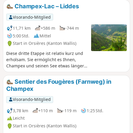
Champex-Lac – Liddes
Visorando-Mitglied
11,71 km
+586 m
-744 m
5:00 Std.
Mittel
Start in Orsières (Kanton Wallis)
Diese dritte Etappe ist relativ kurz und
erholsam. Sie ermöglicht es Ihnen,
Champex und seinen See etwas länger
zu genießen. Nach dem Dorf Orsières
folgen Sie einem Waldweg am linken
Sentier des Fougères (Farnweg) in
Ufer der Dranse d'Entremont, dann am
Champex
rechten Ufer, bevor es in den Aufstieg
zum Dorf Liddes geht.
Visorando-Mitglied
3,78 km
+110 m
-119 m
1:25 Std.
Leicht
Start in Orsières (Kanton Wallis)