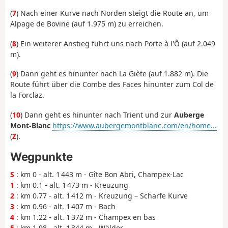
(
7
) Nach einer Kurve nach Norden steigt die Route an, um
Alpage de Bovine (auf 1.975 m) zu erreichen.
(
8
) Ein weiterer Anstieg führt uns nach Porte à l'Ô (auf 2.049
m).
(
9
) Dann geht es hinunter nach La Giète (auf 1.882 m). Die
Route führt über die Combe des Faces hinunter zum Col de
la Forclaz.
(
10
) Dann geht es hinunter nach Trient und zur
Auberge
Mont-Blanc
https://www.aubergemontblanc.com/en/home...
(
Z
).
Wegpunkte
S
: km 0 - alt. 1 443 m - Gîte Bon Abri, Champex-Lac
1
: km 0.1 - alt. 1 473 m - Kreuzung
2
: km 0.77 - alt. 1 412 m - Kreuzung – Scharfe Kurve
3
: km 0.96 - alt. 1 407 m - Bach
4
: km 1.22 - alt. 1 372 m - Champex en bas
5
: km 1.98 - alt. 1 344 m - Wälder