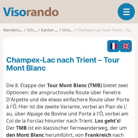
V
T
i
o
s
g
o
Wanderungen
Schweiz
Kanton Wallis
Orsières
Champex-Lac nach Trient – Tour Mont Blanc
g
r
l
a
e
n
n
d
Champex-Lac nach Trient – Tour
a
o
v
Mont Blanc
i
g
Die 8. Etappe der
Tour Mont Blanc (TMB)
bietet zwei
a
Optionen: die anspruchsvolle Route über Fenetre
t
i
D'Arpette und die etwas einfachere Route über Porte
o
à l'Ô. Hier ist die zweite Variante, vorbei an Plan de L'
n
au, über Alpage de Bovine und Porte à l'Ô, vorbei am
Col de la Forclaz hinunter nach Trient.
Los geht's!
Der
TMB
ist ein klassischer Fernwanderweg, der um
den Mont Blanc
herumführt, von
Frankreich
nach