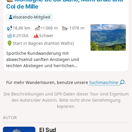
Verbier, was ihn zu einem
Col de Mille
symbolträchtigen Gipfel macht. Die hier
vorgeschlagene Route, die am Col des
Visorando-Mitglied
Planches beginnt, ist eine etwas
weniger frequentierte Alternative zu
18,66 km
+1 068 m
-1 076 m
den Routen ab Verbier oder Savoleyres.
8:25 Std.
Schwer
Start in Bagnes (Kanton Wallis)
Sportliche Rundwanderung mit
abwechselnd sanften Anstiegen und
leichten Abstiegen und herrlichen
Ausblicken auf das Val de Bagne auf der
einen Seite und Orsières auf der
Für mehr Wandertouren, benutze unsere
Suchmaschine
.
anderen Seite. Bei schönem Wetter
auch zahlreiche Ausblicke auf die
Die Beschreibungen und GPX-Daten dieser Tour sind Eigentum
französischen und Schweizer Alpen.
des Autors/der Autorin. Bitte nicht ohne Genehmigung
kopieren.
AUTOR
El Sud