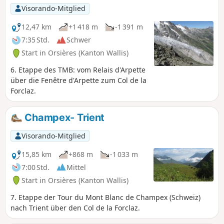
Visorando-Mitglied
12,47 km
+1 418 m
-1 391 m
7:35 Std.
Schwer
Start in Orsières (Kanton Wallis)
6. Etappe des TMB: vom Relais d'Arpette
über die Fenêtre d'Arpette zum Col de la
Forclaz.
Champex- Trient
Visorando-Mitglied
15,85 km
+868 m
-1 033 m
7:00 Std.
Mittel
Start in Orsières (Kanton Wallis)
7. Etappe der Tour du Mont Blanc de Champex (Schweiz)
nach Trient über den Col de la Forclaz.