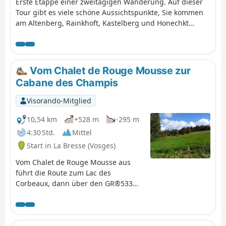
Erste Etappe einer zweitägigen Wanderung. Auf dieser
Tour gibt es viele schöne Aussichtspunkte, Sie kommen
am Altenberg, Rainkhoft, Kastelberg und Honechkt
vorbei, nicht zu vergessen den Lac des Corbeaux und die
Gämsen am Ziel.
Vom Chalet de Rouge Mousse zur
Cabane des Champis
Visorando-Mitglied
10,54 km
+528 m
-295 m
4:30 Std.
Mittel
Start in La Bresse (Vosges)
Vom Chalet de Rouge Mousse aus
führt die Route zum Lac des
Corbeaux, dann über den GR®533
zur Roche Beauty (Aussichtspunkt)
und zum Mont Moyenmont (969 m)
bis zur Chaume des Champis und
ihrer Hütte.