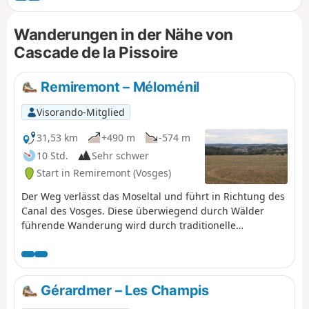
Region bieten. Der erste Teil der Wanderung führt bergauf
zum Chèvre Roche, vorbei an der Fontaine
Wanderungen in der Nähe von
Baptistminicandré. Nach dem Chèvre Roche führt der Weg
Cascade de la Pissoire
über den Sapin Géant, die Croix Lambia, den Wasserfall
Cascade de la Pissoire und das Dorf Haut du Tot bis zum
Moyemont. Auf dem letzten Abschnitt können Sie die
Remiremont – Méloménil
Balcons de la Hazelle und den Étang des Sangsues
Visorando-Mitglied
entdecken.
31,53 km
+490 m
-574 m
10 Std.
Sehr schwer
Start in Remiremont (Vosges)
Der Weg verlässt das Moseltal und führt in Richtung des
Canal des Vosges. Diese überwiegend durch Wälder
führende Wanderung wird durch traditionelle
lothringische Bauernhöfe bereichert.
Gérardmer – Les Champis