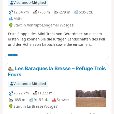
Visorando-Mitglied
12,04 km
+756 m
-279 m
5:35 Std.
Mittel
Start in Xonrupt-Longemer (Vosges)
Erste Etappe des Mini-Treks von Gérardmer. An diesem
ersten Tag können Sie die luftigen Landschaften des Poli
und der Höhen von Lispach sowie die einsamen
Strohdächer über dem Vallée de Vologne entdecken.
Diese Etappe ermöglicht einen gleichmäßigen Fortschritt
zum Chalet des Champis, dem Ort der Unterkunft und
der Nachtruhe. Es ist auch eine Gelegenheit, eine Nacht
Les Baraques la Bresse – Refuge Trois
in einer unbewirtschafteten Hütte zu verbringen, die
Fours
(fast) alles zu bieten hat: abgeschieden und mindestens
30 Gehminuten von jeder Ortschaft entfernt, mitten in
Visorando-Mitglied
den Strohhalmen, für alle zugänglich und das ganze
Jahr über...Sie ist ein Muss in dieser Gegend.
20,22 km
+1 222 m
-685 m
9:15 Std.
Schwer
Start in La Bresse (Vosges)