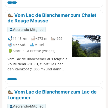
schöner Ausblick könnten diese erste Etappe
zusammenfassen.
Vom Lac de Blanchemer zum Chalet
de Rouge Mousse
Visorando-Mitglied
11,48 km
+573 m
-626 m
4:55 Std.
Mittel
Start in La Bresse (Vosges)
Vom Lac de Blanchemer aus folgt die
Route demGR®531, führt Sie über
den Rainkopf (1.305 m) und dann
hinunter zum Tourbière de Machais,
zum Col de Bramont und zum Étang
de Sèchemer, um schließlich zum
Chalet de Rouge Mousse zu
Vom Lac de Blanchemer zum Lac de
gelangen.
Longemer
Visorando-Mitglied