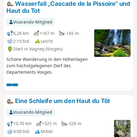
Wasserfall „Cascade de la Pissoire“ und
Haut du Tot
Visorando-Mitglied
6,26 km
+167 m
-165 m
2:15 Std.
Leicht
Start in Vagney (Vosges)
Schöne Wanderung in den Höhenlagen
zum höchstgelegenen Dorf des
Departements Vosges.
Eine Schleife um den Haut du Tôt
Visorando-Mitglied
10,70 km
+325 m
-326 m
4:00 Std.
Mittel