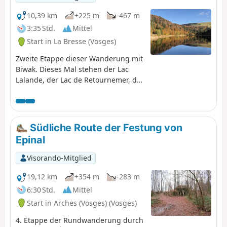
10,39 km
+225 m
-467 m
3:35 Std.
Mittel
Start in La Bresse (Vosges)
Zweite Etappe dieser Wanderung mit
Biwak. Dieses Mal stehen der Lac
Lalande, der Lac de Retournemer, der
Wasserfall Cascade Charlemagne
und der Wasserfall Cascade de
Retournemer auf Ihrem Programm,
wo Sie wunderschöne Farben
Südliche Route der Festung von
entdecken können.
Epinal
Visorando-Mitglied
19,12 km
+354 m
-283 m
6:30 Std.
Mittel
Start in Arches (Vosges) (Vosges)
4. Etappe der Rundwanderung durch