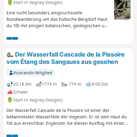
Start in Vagney (Vosges)
Eine nicht besonders anspruchsvolle
Rundwanderung um das hübsche Bergdorf Haut
du Tôt mit einigen botanischen, geologischen und
vielleicht auch fotografischen Überraschungen.
Die Tour de la Neuve Roche bietet
Sehenswürdigkeiten, die einen Spaziergang
lohnen, und der bescheidene Wasserfall Cascade
Der Wasserfall Cascade de la Pissoire
de la Pissoire bildet den Abschluss der
vom Étang des Sangsues aus gesehen
Rundwanderung!
Visorando-Mitglied
20,18 km
+774 m
-774 m
8:00 Std.
Schwer
Start in Vagney (Vosges)
Der Wasserfall Cascade de la Pissoire ist einer der
bekanntesten Wasserfälle der Vogesen. Er ist vom Haut du
Tot aus erreichbar. Ergänzen Sie diesen Ausflug mit einer
Erkundung der umliegenden Gipfel wie Moyemont und
Chèvre Roche, die beide einen herrlichen Ausblick auf die