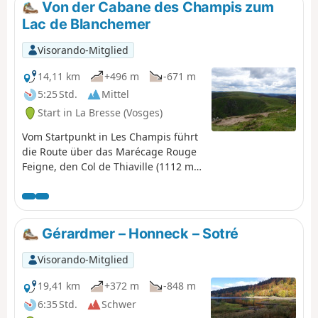
Von der Cabane des Champis zum
Lac de Blanchemer
Visorando-Mitglied
14,11 km
+496 m
-671 m
5:25 Std.
Mittel
Start in La Bresse (Vosges)
Vom Startpunkt in Les Champis führt
die Route über das Marécage Rouge
Feigne, den Col de Thiaville (1112 m),
den Hohneck (1363 m) und den Col
du Wormspel (1277 m) hinunter zum
Lac de Blanchemer.
Gérardmer – Honneck – Sotré
Visorando-Mitglied
19,41 km
+372 m
-848 m
6:35 Std.
Schwer