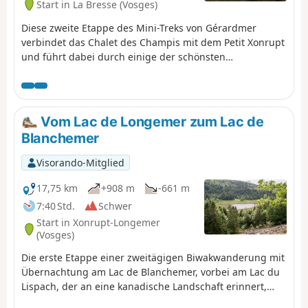
Start in La Bresse (Vosges)
Diese zweite Etappe des Mini-Treks von Gérardmer
verbindet das Chalet des Champis mit dem Petit Xonrupt
und führt dabei durch einige der schönsten
Landschaften der Hochvogesen. Nach einem Abstieg ins
Vologne-Tal führt die Route wieder hinauf auf die
Anhöhen von La Bresse-Hohneck, bevor sie den Lac de la
Lande, den Bergbauerngasthof „Auberge du
Vom Lac de Longemer zum Lac de
Schmargult“ und die berühmte „Route des Crêtes“
Blanchemer
erreicht. Die Wanderung setzt sich mit einem langen
Abstieg fort, der an der Berghütte „Refuge du Sotré“,
Visorando-Mitglied
dem Lac de Retournemer und den Ufern des Lac de
Longemer vorbeiführt, bevor sie das Zentrum von
17,75 km
+908 m
-661 m
Xonrupt-Longemer erreicht. Eine abwechslungsreiche
7:40 Std.
Schwer
Etappe, die Wälder, hochgelegene Strohfelder,
Start in Xonrupt-Longemer
Gletscherseen und bemerkenswerte Panoramen
(Vosges)
miteinander verbindet.
Die erste Etappe einer zweitägigen Biwakwanderung mit
Übernachtung am Lac de Blanchemer, vorbei am Lac du
Lispach, der an eine kanadische Landschaft erinnert,
und dem Moor von Machais. Schwierigkeitsgrad und