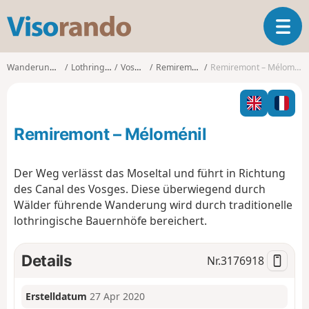
V
T
i
o
s
g
o
Wanderungen
Lothringen
Vosges
Remiremont
Remiremont – Méloménil
g
r
l
a
e
n
n
d
Remiremont – Méloménil
a
o
v
i
Der Weg verlässt das Moseltal und führt in Richtung
g
des Canal des Vosges. Diese überwiegend durch
a
Wälder führende Wanderung wird durch traditionelle
t
lothringische Bauernhöfe bereichert.
i
o
n
Details
Nr.
3176918
Erstelldatum
27 Apr 2020