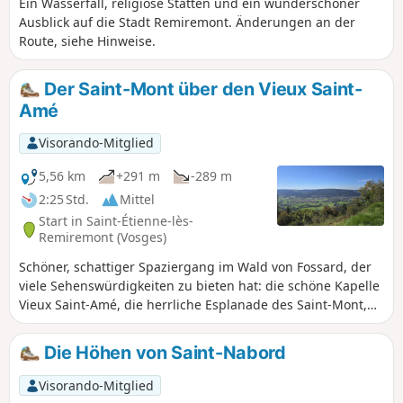
Ein Wasserfall, religiöse Stätten und ein wunderschöner
Ausblick auf die Stadt Remiremont. Änderungen an der
Route, siehe Hinweise.
Der Saint-Mont über den Vieux Saint-
Amé
Visorando-Mitglied
5,56 km
+291 m
-289 m
2:25 Std.
Mittel
Start in Saint-Étienne-lès-
Remiremont (Vosges)
Schöner, schattiger Spaziergang im Wald von Fossard, der
viele Sehenswürdigkeiten zu bieten hat: die schöne Kapelle
Vieux Saint-Amé, die herrliche Esplanade des Saint-Mont,
die Pont des Fées und den Wasserfall von Miraumont. Auf
dem Gipfel des Saint-Mont befindet sich eine weitläufige
Die Höhen von Saint-Nabord
Rasenfläche, die sich ideal für eine Picknickpause eignet
und als Bonus einen grandiosen 360°-Panoramablick auf
Visorando-Mitglied
die Täler der Mosel und der Moselotte bietet.