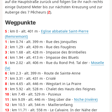
auf die Hauptstraße zurück und folgen Sie ihr nach rechts
einige Dutzend Meter bis zur nächsten Kreuzung und zur
Auberge des 7 Pêcheurs (
Z
).
Wegpunkte
S
: km 0 - alt. 401 m -
Eglise abbatiale Saint-Pierre
(Remiremont)
1
: km 0.74 - alt. 399 m - Rue des Jonquilles
2
: km 1.29 - alt. 439 m - Rue des Fougères
3
: km 1.68 - alt. 428 m - Impasse des Brimbelles
4
: km 1.94 - alt. 413 m - Impasse des Bluets
5
: km 2.02 - alt. 406 m - Rue du Rond Pré. Tal der -
Moselle
(la)
6
: km 2.3 - alt. 399 m - Route de Sainte-Anne
7
: km 3.31 - alt. 431 m - Criolé
8
: km 4.65 - alt. 446 m - Wegstart in La Praire
9
: km 5.92 - alt. 528 m - Chalet des Hauts des Feignes
10
: km 7.49 - alt. 529 m - Pusieux
11
: km 9.09 - alt. 446 m - Steg über die -
Niche (rivière)
12
: km 10.5 - alt. 544 m - Mailleronfaing
13
: km 11.71 - alt. 558 m - Le Calvaire. In der Nähe der