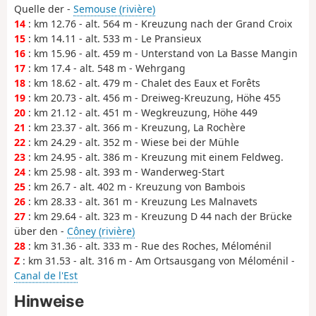
Quelle der -
Semouse (rivière)
14
: km 12.76 - alt. 564 m - Kreuzung nach der Grand Croix
15
: km 14.11 - alt. 533 m - Le Pransieux
16
: km 15.96 - alt. 459 m - Unterstand von La Basse Mangin
17
: km 17.4 - alt. 548 m - Wehrgang
18
: km 18.62 - alt. 479 m - Chalet des Eaux et Forêts
19
: km 20.73 - alt. 456 m - Dreiweg-Kreuzung, Höhe 455
20
: km 21.12 - alt. 451 m - Wegkreuzung, Höhe 449
21
: km 23.37 - alt. 366 m - Kreuzung, La Rochère
22
: km 24.29 - alt. 352 m - Wiese bei der Mühle
23
: km 24.95 - alt. 386 m - Kreuzung mit einem Feldweg.
24
: km 25.98 - alt. 393 m - Wanderweg-Start
25
: km 26.7 - alt. 402 m - Kreuzung von Bambois
26
: km 28.33 - alt. 361 m - Kreuzung Les Malnavets
27
: km 29.64 - alt. 323 m - Kreuzung D 44 nach der Brücke
über den -
Côney (rivière)
28
: km 31.36 - alt. 333 m - Rue des Roches, Méloménil
Z
: km 31.53 - alt. 316 m - Am Ortsausgang von Méloménil -
Canal de l'Est
Hinweise