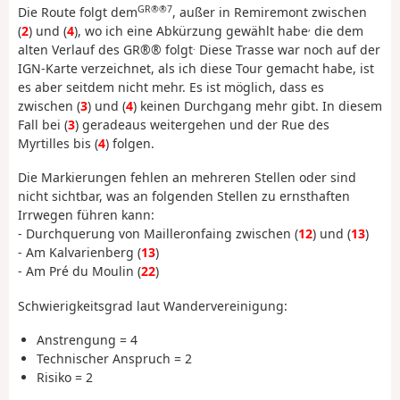
GR®®7
Die Route folgt dem
, außer in Remiremont zwischen
,
(
2
) und (
4
), wo ich eine Abkürzung gewählt habe
die dem
.
alten Verlauf des GR®® folgt
Diese Trasse war noch auf der
IGN-Karte verzeichnet, als ich diese Tour gemacht habe, ist
es aber seitdem nicht mehr. Es ist möglich, dass es
zwischen (
3
) und (
4
) keinen Durchgang mehr gibt. In diesem
Fall bei (
3
) geradeaus weitergehen und der Rue des
Myrtilles bis (
4
) folgen.
Die Markierungen fehlen an mehreren Stellen oder sind
nicht sichtbar, was an folgenden Stellen zu ernsthaften
Irrwegen führen kann:
- Durchquerung von Mailleronfaing zwischen (
12
) und (
13
)
- Am Kalvarienberg (
13
)
- Am Pré du Moulin (
22
)
Schwierigkeitsgrad laut Wandervereinigung:
Anstrengung = 4
Technischer Anspruch = 2
Risiko = 2