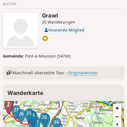
AUTOR
Grawl
20 Wanderungen
Visorando-Mitglied
Gemeinde:
Pont-à-Mousson (54700)
Maschinell übersetzte Tour -
Originalversion
Wanderkarte
28
27
25
26
24
23
20
19
22
21
18