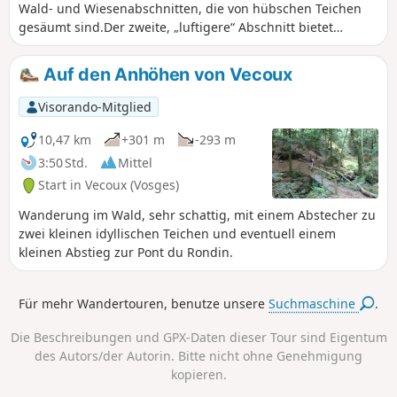
Wald- und Wiesenabschnitten, die von hübschen Teichen
gesäumt sind.Der zweite, „luftigere“ Abschnitt bietet
herrliche Ausblicke auf die umliegenden Anhöhen.Die
Rückkehr zur Herberge lädt zu einem wohlverdienten
Auf den Anhöhen von Vecoux
Moment der Entspannung mit Blick auf die Angelteiche ein.
Visorando-Mitglied
10,47 km
+301 m
-293 m
3:50 Std.
Mittel
Start in Vecoux (Vosges)
Wanderung im Wald, sehr schattig, mit einem Abstecher zu
zwei kleinen idyllischen Teichen und eventuell einem
kleinen Abstieg zur Pont du Rondin.
Für mehr Wandertouren, benutze unsere
Suchmaschine
.
Die Beschreibungen und GPX-Daten dieser Tour sind Eigentum
des Autors/der Autorin. Bitte nicht ohne Genehmigung
kopieren.