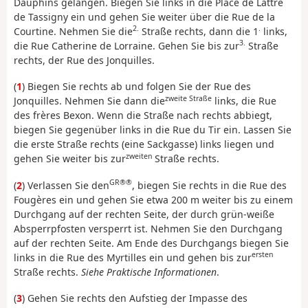
Dauphins gelangen. Biegen Sie links in die Place de Lattre
de Tassigny ein und gehen Sie weiter über die Rue de la
2.
.
Courtine. Nehmen Sie die
Straße rechts, dann die 1
links,
3.
die Rue Catherine de Lorraine. Gehen Sie bis zur
Straße
rechts, der Rue des Jonquilles.
(
1
) Biegen Sie rechts ab und folgen Sie der Rue des
zweite Straße
Jonquilles. Nehmen Sie dann die
links, die Rue
des frères Bexon. Wenn die Straße nach rechts abbiegt,
biegen Sie gegenüber links in die Rue du Tir ein. Lassen Sie
die erste Straße rechts (eine Sackgasse) links liegen und
zweiten
gehen Sie weiter bis zur
Straße rechts.
GR®®
(
2
) Verlassen Sie den
, biegen Sie rechts in die Rue des
Fougères ein und gehen Sie etwa 200 m weiter bis zu einem
Durchgang auf der rechten Seite, der durch grün-weiße
Absperrpfosten versperrt ist. Nehmen Sie den Durchgang
auf der rechten Seite. Am Ende des Durchgangs biegen Sie
ersten
links in die Rue des Myrtilles ein und gehen bis zur
Straße rechts.
Siehe Praktische Informationen
.
(
3
) Gehen Sie rechts den Aufstieg der Impasse des