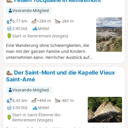
Visorando-Mitglied
6,77 km
+284 m
-284 m
2:45 Std.
Mittel
Start in Remiremont (Vosges)
Eine Wanderung ohne Schwierigkeiten, die
man mit der ganzen Familie und Kindern
unternehmen kann. Herrlicher Ausblick auf
das Tal von Remiremont von der Roche
Tocquaine aus.
Der Saint-Mont und die Kapelle Vieux
Saint-Amé
Visorando-Mitglied
8,43 km
+494 m
-487 m
3:50 Std.
Mittel
Start in Saint-Étienne-lès-
Remiremont (Vosges)