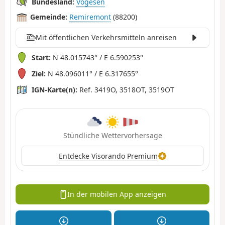
Bundesland:
Vogesen
Gemeinde:
Remiremont
(88200)
Mit öffentlichen Verkehrsmitteln anreisen
Start:
N 48.015743° / E 6.590253°
Ziel:
N 48.096011° / E 6.317655°
IGN-Karte(n):
Ref. 3419O, 3518OT, 3519OT
Stündliche Wettervorhersage
Entdecke Visorando Premium
In der mobilen App anzeigen