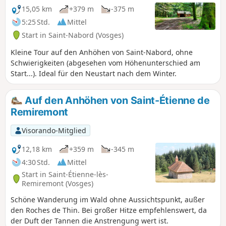
15,05 km
+379 m
-375 m
5:25 Std.
Mittel
Start in Saint-Nabord (Vosges)
Kleine Tour auf den Anhöhen von Saint-Nabord, ohne
Schwierigkeiten (abgesehen vom Höhenunterschied am
Start...). Ideal für den Neustart nach dem Winter.
Auf den Anhöhen von Saint-Étienne de
Remiremont
Visorando-Mitglied
12,18 km
+359 m
-345 m
4:30 Std.
Mittel
Start in Saint-Étienne-lès-
Remiremont (Vosges)
Schöne Wanderung im Wald ohne Aussichtspunkt, außer
den Roches de Thin. Bei großer Hitze empfehlenswert, da
der Duft der Tannen die Anstrengung wert ist.