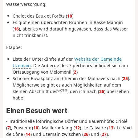
Wasserversorgung:
Chalet des Eaux et Forêts (
18
)
Es gibt einen überdachten Brunnen in Basse Mangin
(
16
), aber es wird darauf hingewiesen, dass das Wasser
nicht trinkbar ist.
Etappe:
Liste der Unterkünfte auf der
Website der Gemeinde
Uzemain
. Die Auberge des 7 pêcheurs befindet sich am
Ortsausgang von Méloménil (
Z
)
Schöner Biwakplatz am Chemin des Malnavets nach (
25
).
Möglicherweise gibt es auch Möglichkeiten auf dem
GR®®
kleinen Abschnitt des
, den ich nach (
26
) übersehen
habe
Einen Besuch wert
- Traditionelle lothringische Dörfer und Bauernhöfe: Criolé
(
7
), Puisieux (
10
), Mailleronfaing (
12
). Le Calvaire (
13
), Le Void
de Cône (
14
) und Uzemain zwischen (
26
) und (
27
).