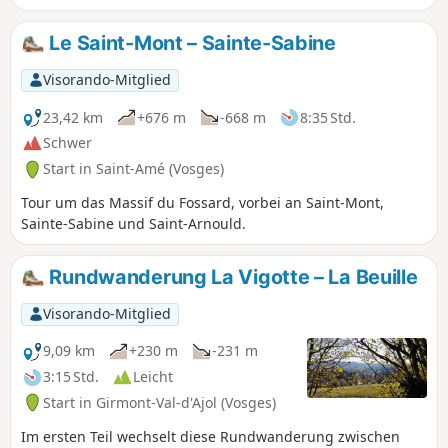
Le Saint-Mont – Sainte-Sabine
Visorando-Mitglied
23,42 km
+676 m
-668 m
8:35 Std.
Schwer
Start in Saint-Amé (Vosges)
Tour um das Massif du Fossard, vorbei an Saint-Mont,
Sainte-Sabine und Saint-Arnould.
Rundwanderung La Vigotte – La Beuille
Visorando-Mitglied
9,09 km
+230 m
-231 m
3:15 Std.
Leicht
Start in Girmont-Val-d'Ajol (Vosges)
Im ersten Teil wechselt diese Rundwanderung zwischen