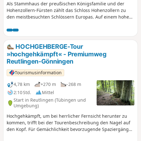
Als Stammhaus der preußischen Königsfamilie und der
Hohenzollern-Fürsten zählt das Schloss Hohenzollern zu
den meistbesuchten Schlössern Europas. Auf einem hohen
Hügel in Schwaben thront das mit zahlreichen Türmen
geschmückte Bauwerk und wirkt schon von weitem
malerisch und mittelalterlich. Die Aussicht vom Schloss
Hohenzollern ist wirklich einen Abstecher wert, und man
HOCHGEHBERGE-Tour
muss mit einem 20-minütigen sportlichen Fußmarsch
»hochgehkämpft« - Premiumweg
rechnen, um das Schloss schließlich zu erreichen.
Reutlingen-Gönningen
Tourismusinformation
4,78 km
+270 m
-268 m
2:10 Std.
Mittel
Start in Reutlingen (Tübingen und
Umgebung)
Hochgehkämpft, um bei herrlicher Fernsicht herunter zu
kommen, trifft bei der Tourenbeschreibung den Nagel auf
den Kopf. Für Gemächlichkeit bevorzugende Spaziergänger
ist der Weg wegen seiner schmalen und stellenweise