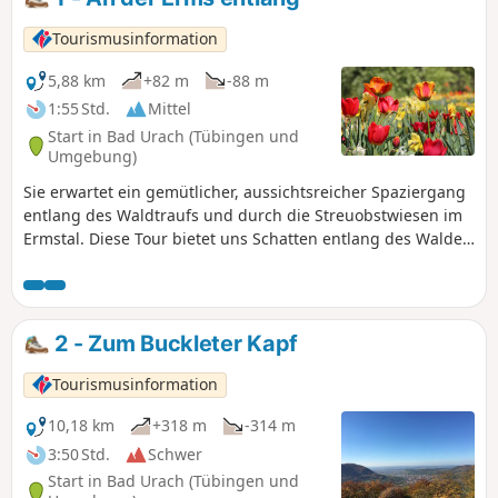
Tourismusinformation
5,88 km
+82 m
-88 m
1:55 Std.
Mittel
Start in Bad Urach (Tübingen und
Umgebung)
Sie erwartet ein gemütlicher, aussichtsreicher Spaziergang
entlang des Waldtraufs und durch die Streuobstwiesen im
Ermstal. Diese Tour bietet uns Schatten entlang des Waldes
und Sonne auf den Feldwegen durch die Streuobstwiesen.
Sie bringt uns vorbei an zwei botanischen Gärten, dem
"Garten der Stille" und dem "Garten Eden". Da ein kurzer
Anstieg überwunden wird, können wir die Aussicht ins
2 - Zum Buckleter Kapf
Kolzental, über die Felder und auf die Burgruine
Hohenurach genießen. Der Weg ist bei jeder Witterung gut
Tourismusinformation
begehbar.
10,18 km
+318 m
-314 m
3:50 Std.
Schwer
Start in Bad Urach (Tübingen und