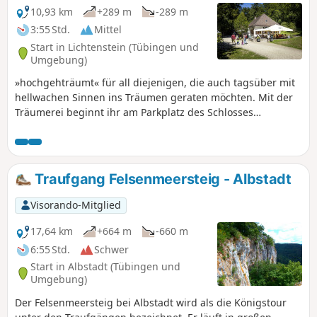
10,93 km
+289 m
-289 m
3:55 Std.
Mittel
Start in Lichtenstein (Tübingen und
Umgebung)
»hochgehträumt« für all diejenigen, die auch tagsüber mit
hellwachen Sinnen ins Träumen geraten möchten. Mit der
Träumerei beginnt ihr am Parkplatz des Schlosses
Lichtenstein, der einen über einen kurzen Weg direkt zur
schönsten Kulisse für alle Prinzessinnen (und Prinzen)
bringt – dem Schloss Lichtenstein, majestätisch
emporragend auf einem naturgemeißelten Felsen. Wer bei
Traufgang Felsenmeersteig - Albstadt
all dem Schwelgen am liebsten noch einen kleinen
Adrenalinkick hätte, darf sich den Lichtensteiner
Visorando-Mitglied
Abenteuerpark in den Höhen der Baumwipfel nicht
entgehen lassen. Danach lockt ein Abstecher zum Alten
17,64 km
+664 m
-660 m
Forsthaus. Dort kann man seine Energiereserven aufladen,
6:55 Std.
Schwer
um gestärkt den verträumten Weg durch dichte Wälder und
Start in Albstadt (Tübingen und
lebendige Wiesen zu beschreiten, der einen nach und nach
Umgebung)
zu den sagenhaftesten Aussichtspunkten wie dem
Der Felsenmeersteig bei Albstadt wird als die Königstour
Brunnenstein bringt; dem felsigen Breitenstein, mit