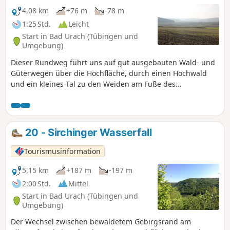
4,08 km
+76 m
-78 m
1:25 Std.
Leicht
Start in Bad Urach (Tübingen und
Umgebung)
Dieser Rundweg führt uns auf gut ausgebauten Wald- und
Güterwegen über die Hochfläche, durch einen Hochwald
und ein kleines Tal zu den Weiden am Fuße des
Blasenbergs.
20 - Sirchinger Wasserfall
Tourismusinformation
5,15 km
+187 m
-197 m
2:00 Std.
Mittel
Start in Bad Urach (Tübingen und
Umgebung)
Der Wechsel zwischen bewaldetem Gebirgsrand am