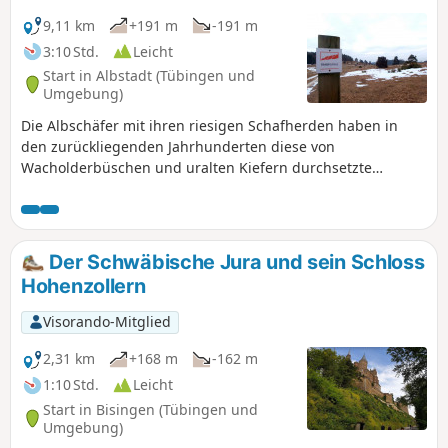
9,11 km
+191 m
-191 m
3:10 Std.
Leicht
Start in Albstadt (Tübingen und
Umgebung)
Die Albschäfer mit ihren riesigen Schafherden haben in
den zurückliegenden Jahrhunderten diese von
Wacholderbüschen und uralten Kiefern durchsetzte
Heidelandschaft entstehen lassen, die für die Schwäbische
Alb so charakteristisch ist. Traumhafte Aussichten vom mit
Felsen gesäumten Albtrauf und mystische wirkende Orte
wie das Karstphänomen der Sandlöcher erwarten einen
Der Schwäbische Jura und sein Schloss
während dieser Runde.
Hohenzollern
Visorando-Mitglied
2,31 km
+168 m
-162 m
1:10 Std.
Leicht
Start in Bisingen (Tübingen und
Umgebung)