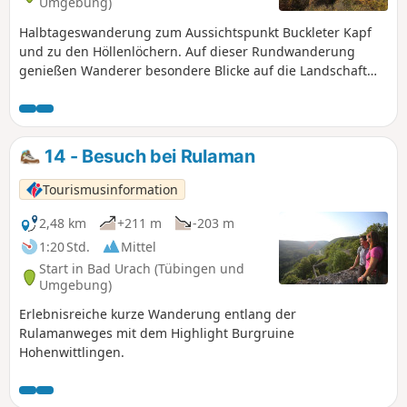
Umgebung)
Halbtageswanderung zum Aussichtspunkt Buckleter Kapf
und zu den Höllenlöchern. Auf dieser Rundwanderung
genießen Wanderer besondere Blicke auf die Landschaft
rund um Bad Urach. Die beiden Aussichtsfelsen "Buckleter
Kapf" sowie der "Nägelesfelsen" bieten Panoramen auf das
umliegende Ermstal, die Burgruine Hohenurach sowie das
Maisental. Das Highlight der Tour ist der Gang durch die
14 - Besuch bei Rulaman
Höllenlöcher, eine tiefe Kluft mit klaffenden Felsspalten.
Tourismusinformation
2,48 km
+211 m
-203 m
1:20 Std.
Mittel
Start in Bad Urach (Tübingen und
Umgebung)
Erlebnisreiche kurze Wanderung entlang der
Rulamanweges mit dem Highlight Burgruine
Hohenwittlingen.