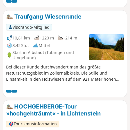
steilen Pfade nur bedingt geeignet, da er eine gewisse
Sportlichkeit voraussetzt.
Traufgang Wiesenrunde
Visorando-Mitglied
10,81 km
+220 m
-214 m
3:45 Std.
Mittel
Start in Albstadt (Tübingen und
Umgebung)
Bei dieser Runde durchwandert man das größte
Naturschutzgebiet im Zollernalbkreis. Die Stille und
Einsamkeit in den Holzwiesen auf dem 921 Meter hohen
Irrenberg ist kaum zu übertreffen. Es handelt es sich um
eine überaus erholsame Wanderung mit mehreren schönen
Ausblicken in verträumte Tallagen.
HOCHGEHBERGE-Tour
»hochgehträumt« - in Lichtenstein
Tourismusinformation