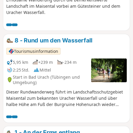
Fohlenhof des Haupt- und Landgestüt Marbach erhaschen
Landschaft im Maisental vorbei am Gütesteiner und dem
können.
Uracher Wasserfall.
8 - Rund um den Wasserfall
Tourismusinformation
5,95 km
+239 m
-234 m
2:25 Std.
Mittel
Start in Bad Urach (Tübingen und
Umgebung)
Dieser Rundwanderweg führt im Landschaftsschutzgebiet
Maisental zum bekannten Uracher Wasserfall und über
halbe Höhe am Fuß der Burgruine Hohenurach wieder
zurück zum Ausgangspunkt.
1 - An der Erms entlang