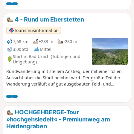
Wandergäste zu den Naturschönheiten innerhalb des
Biosphärengebiets Schwäbische Alb führen. Nicht nur der
Aussichtspunkt Michelskäppele, sondern auch die
4 - Rund um Eberstetten
verschiedenen Felsvorsprünge der Kunstmühlefelsen
überzeugen mit fantastischen Ausblicken über die Stadt
Tourismusinformation
und das Seeburger Tal. Zwischen den einzelnen
Aussichtspunkten verläuft ein schmaler Waldpfad entlang
7,68 km
+283 m
-280 m
der Albkante. Gemütliche Waldliegen laden zum
3:00 Std.
Mittel
Entspannen auf der Albhochfläche ein.
Start in Bad Urach (Tübingen und
Umgebung)
Rundwanderung mit steilem Anstieg, der mit einer tollen
Aussicht über die Stadt belohnt wird. Der größte Teil der
Wanderung verläuft auf gut ausgebauten Feld- und
Waldwegen über die Hochfläche und wieder zurück ins Tal.
HOCHGEHBERGE-Tour
»hochgehsiedelt« - Premiumweg am
Heidengraben