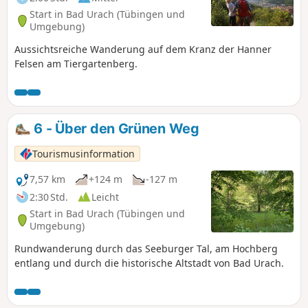
unseren nächsten Wegpunkt, die Burgruine Hohenurach,
Start in Bad Urach (Tübingen und
zu erreichen, queren wir den Sattel und erklimmen den
Umgebung)
letzten Anstieg auf den 692 m hohen Schlossberg. Auf der
Aussichtsreiche Wanderung auf dem Kranz der Hanner
alten Festungsanlage Burgruine Hohenurach gibt es
Felsen am Tiergartenberg.
zahlreiche Winkel und Nischen zu erkunden...und
faszinierende Ausblicke.
6 - Über den Grünen Weg
Tourismusinformation
7,57 km
+124 m
-127 m
2:30 Std.
Leicht
Start in Bad Urach (Tübingen und
Umgebung)
Rundwanderung durch das Seeburger Tal, am Hochberg
entlang und durch die historische Altstadt von Bad Urach.