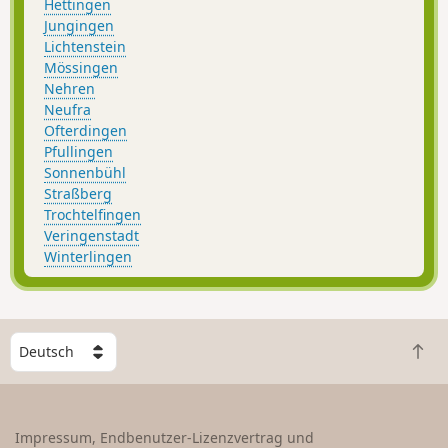
Hettingen
Jungingen
Lichtenstein
Mössingen
Nehren
Neufra
Ofterdingen
Pfullingen
Sonnenbühl
Straßberg
Trochtelfingen
Veringenstadt
Winterlingen
W
Z
ä
u
h
r
l
ü
e
Impressum, Endbenutzer-Lizenzvertrag und
c
e