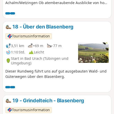
Achalm/Metzingen Ob atemberaubende Ausblicke von hoch
oben, oder auf dem Segelflugplatz Roßfeld den anderen
beim Höhenflug zuschauen – der Wanderweg
»hochgehflogen« ist der Weg zu geh‘n.
18 - Über den Blasenberg
Tourismusinformation
3,51 km
+69 m
-77 m
1:10 Std.
Leicht
Start in Bad Urach (Tübingen und
Umgebung)
Dieser Rundweg führt uns auf gut ausgebauten Wald- und
Güterwegen über den Blasenberg.
19 - Grindelteich - Blasenberg
Tourismusinformation