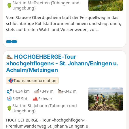
Start in Meßstetten (Tübingen und
Umgebung)
Vom Stausee Oberdigisheim läuft der Felsquellweg in das
schluchtartige Kohlstattbrunnental hinein und steigt dann,
stets auf breiten Wald- und Wiesenwegen, zur
aussichtsreichen Albhochfläche hinauf, wo uns gleich zwei
schöne Panoramafelsen erwarten.
HOCHGEHBERGE-Tour
»hochgehflogen« - St. Johann/Eningen u.
Achalm/Metzingen
Tourismusinformation
14,34 km
+349 m
-342 m
5:05 Std.
Schwer
Start in St. Johann (Tübingen und
Umgebung)
HOCHGEHBERGE - Tour »hochgehflogen« -
Premiumwanderweg St. Johann/Eningen u.