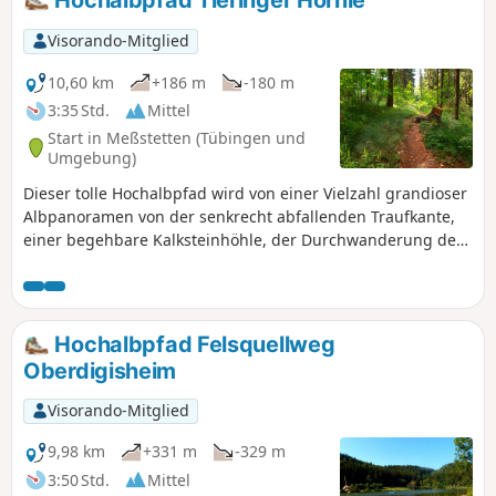
Hochalbpfad Tieringer Hörnle
bis hin zu den Alpen erwartet.
Visorando-Mitglied
10,60 km
+186 m
-180 m
3:35 Std.
Mittel
Start in Meßstetten (Tübingen und
Umgebung)
Dieser tolle Hochalbpfad wird von einer Vielzahl grandioser
Albpanoramen von der senkrecht abfallenden Traufkante,
einer begehbare Kalksteinhöhle, der Durchwanderung des
Naturschutzgebietes Hülenbuch, einem wilden Bannwald
und nicht zuletzt dem Aussichtsbalkon des Tieringer Hörnle
geprägt. Der Weg ist hervorragend beschildert und es geht
meist über schmale Waldpfade, weiche Wiesenwege und
Hochalbpfad Felsquellweg
wurzelige Steige.
Oberdigisheim
Visorando-Mitglied
9,98 km
+331 m
-329 m
3:50 Std.
Mittel