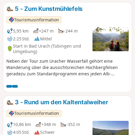
5 - Zum Kunstmühlefels
Tourismusinformation
5,95 km
+247 m
-244 m
2:25 Std.
Mittel
Start in Bad Urach (Tübingen und
Umgebung)
Neben der Tour zum Uracher Wasserfall gehört eine
Wanderung über die aussichtsreichen Hochbergfelsen
geradezu zum Standardprogramm eines jeden Alb-
Wanderers.
3 - Rund um den Kaltentalweiher
Tourismusinformation
10,86 km
+348 m
-352 m
4:05 Std.
Schwer