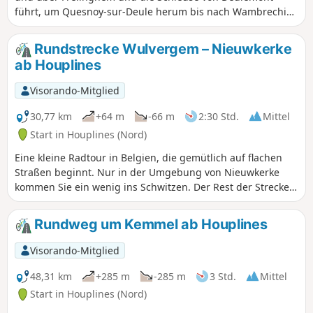
führt, um Quesnoy-sur-Deule herum bis nach Wambrechies
verläuft und dann über Lompret zurückführt.
Rundstrecke Wulvergem – Nieuwkerke
ab Houplines
Visorando-Mitglied
30,77 km
+64 m
-66 m
2:30 Std.
Mittel
Start in Houplines (Nord)
Eine kleine Radtour in Belgien, die gemütlich auf flachen
Straßen beginnt. Nur in der Umgebung von Nieuwkerke
kommen Sie ein wenig ins Schwitzen. Der Rest der Strecke
ist wirklich entspannt.
Rundweg um Kemmel ab Houplines
Visorando-Mitglied
48,31 km
+285 m
-285 m
3 Std.
Mittel
Start in Houplines (Nord)