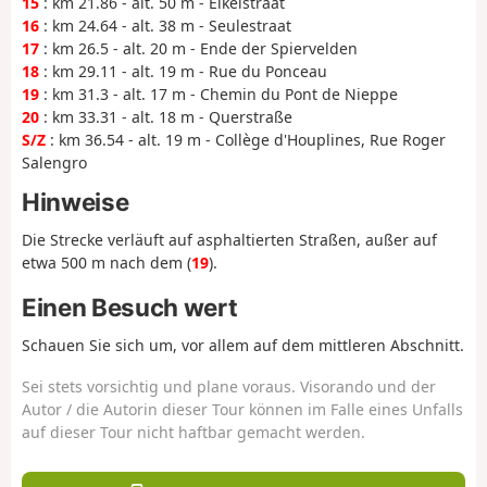
15
: km 21.86 - alt. 50 m - Eikelstraat
16
: km 24.64 - alt. 38 m - Seulestraat
17
: km 26.5 - alt. 20 m - Ende der Spiervelden
18
: km 29.11 - alt. 19 m - Rue du Ponceau
19
: km 31.3 - alt. 17 m - Chemin du Pont de Nieppe
20
: km 33.31 - alt. 18 m - Querstraße
S/Z
: km 36.54 - alt. 19 m - Collège d'Houplines, Rue Roger
Salengro
Hinweise
Die Strecke verläuft auf asphaltierten Straßen, außer auf
etwa 500 m nach dem (
19
).
Einen Besuch wert
Schauen Sie sich um, vor allem auf dem mittleren Abschnitt.
Sei stets vorsichtig und plane voraus. Visorando und der
Autor / die Autorin dieser Tour können im Falle eines Unfalls
auf dieser Tour nicht haftbar gemacht werden.