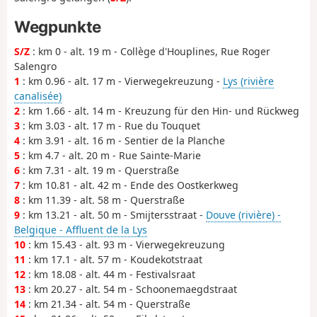
Wegpunkte
S/Z
: km 0 - alt. 19 m - Collège d'Houplines, Rue Roger
Salengro
1
: km 0.96 - alt. 17 m - Vierwegekreuzung -
Lys (rivière
canalisée)
2
: km 1.66 - alt. 14 m - Kreuzung für den Hin- und Rückweg
3
: km 3.03 - alt. 17 m - Rue du Touquet
4
: km 3.91 - alt. 16 m - Sentier de la Planche
5
: km 4.7 - alt. 20 m - Rue Sainte-Marie
6
: km 7.31 - alt. 19 m - Querstraße
7
: km 10.81 - alt. 42 m - Ende des Oostkerkweg
8
: km 11.39 - alt. 58 m - Querstraße
9
: km 13.21 - alt. 50 m - Smijtersstraat -
Douve (rivière) -
Belgique - Affluent de la Lys
10
: km 15.43 - alt. 93 m - Vierwegekreuzung
11
: km 17.1 - alt. 57 m - Koudekotstraat
12
: km 18.08 - alt. 44 m - Festivalsraat
13
: km 20.27 - alt. 54 m - Schoonemaegdstraat
14
: km 21.34 - alt. 54 m - Querstraße