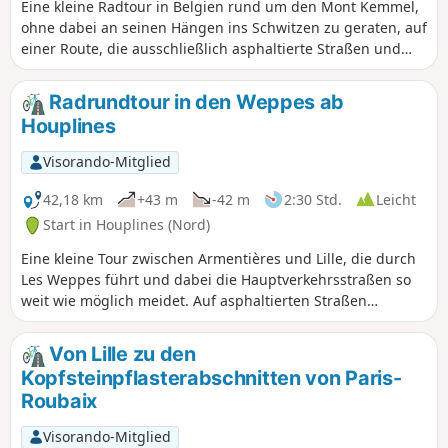
Eine kleine Radtour in Belgien rund um den Mont Kemmel,
ohne dabei an seinen Hängen ins Schwitzen zu geraten, auf
einer Route, die ausschließlich asphaltierte Straßen und
einige wenig befahrene Wege nutzt. Kurz gesagt: nichts als
Vergnügen und ein paar schöne Ausblicke.
Radrundtour in den Weppes ab
Houplines
Visorando-Mitglied
42,18 km
+43 m
-42 m
2:30 Std.
Leicht
Start in Houplines (Nord)
Eine kleine Tour zwischen Armentières und Lille, die durch
Les Weppes führt und dabei die Hauptverkehrsstraßen so
weit wie möglich meidet. Auf asphaltierten Straßen
entdecken Sie die Landschaft und auch das australische
Denkmal aus demErsten Weltkrieg.
Von Lille zu den
Kopfsteinpflasterabschnitten von Paris-
Roubaix
Visorando-Mitglied