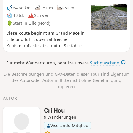
64,68 km
+51 m
-50 m
4 Std.
Schwer
Start in Lille (Nord)
Diese Route beginnt am Grand Place in
Lille und führt über zahlreiche
Kopfsteinpflasterabschnitte. Sie fahren
zudem die Strecke des Radrennens
Paris-Roubaix in umgekehrter Richtung
Für mehr Wandertouren, benutze unsere
Suchmaschine
.
ab, mit 7 Kopfsteinpflasterabschnitten,
darunter die berühmte Kreuzung
Die Beschreibungen und GPX-Daten dieser Tour sind Eigentum
„Carrefour de l’Arbre“. Für diese Strecke
des Autors/der Autorin. Bitte nicht ohne Genehmigung
empfiehlt sich ein Gravelbike.
kopieren.
AUTOR
Cri Hou
9 Wanderungen
Visorando-Mitglied