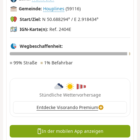
Gemeinde:
Houplines
(59116)
Start/Ziel:
N 50.688294° / E 2.918434°
IGN-Karte(n):
Ref. 2404E
Wegbeschaffenheit:
■
99% Straße
■
1% Befahrbar
Stündliche Wettervorhersage
Entdecke Visorando Premium
In der mobilen App anzeigen