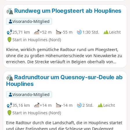
Aufstiege bewältigen, die dennoch sanft verfahren und
keine steilen Steigungen aufweisen.
Rundweg um Ploegsteert ab Houplines
Visorando-Mitglied
25,71 km
+52 m
-55 m
1:30 Std.
Leicht
Start in Houplines (Nord)
Kleine, wirklich gemütliche Radtour rund um Ploegsteert,
ohne die zu großen Höhenunterschiede von Nieuwkerke zu
erreichen. Die Strecke verläuft in Belgien oberhalb von
Armentières und führt dabei durch Le Bizet.
Radrundtour um Quesnoy-sur-Deule ab
Houplines
Visorando-Mitglied
35,16 km
+14 m
-14 m
2 Std.
Leicht
Start in Houplines (Nord)
Eine Radtour durch die Landschaft, die in Houplines startet
und über Frelinghem und die Schleuse von Deulemont