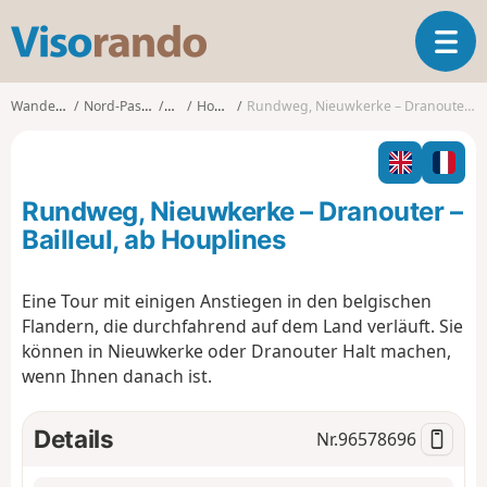
V
T
i
o
s
g
o
Wanderungen
Nord-Pas-de-Calais
Nord
Houplines
Rundweg, Nieuwkerke – Dranouter – Bailleul, ab Houplines
g
r
l
a
e
n
n
d
Rundweg, Nieuwkerke – Dranouter –
a
o
v
Bailleul, ab Houplines
i
g
Eine Tour mit einigen Anstiegen in den belgischen
a
Flandern, die durchfahrend auf dem Land verläuft. Sie
t
i
können in Nieuwkerke oder Dranouter Halt machen,
o
wenn Ihnen danach ist.
n
Details
Nr.
96578696