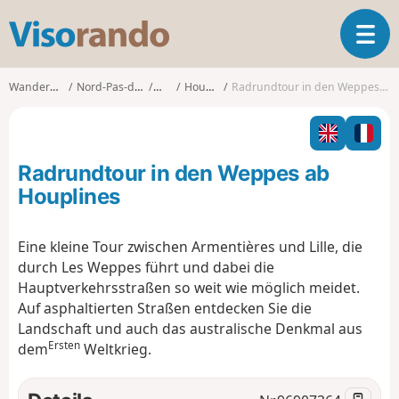
V
T
i
o
s
g
o
Wanderungen
Nord-Pas-de-Calais
Nord
Houplines
Radrundtour in den Weppes ab Houplines
g
r
l
a
e
n
n
d
Radrundtour in den Weppes ab
a
o
v
Houplines
i
g
Eine kleine Tour zwischen Armentières und Lille, die
a
durch Les Weppes führt und dabei die
t
i
Hauptverkehrsstraßen so weit wie möglich meidet.
o
Auf asphaltierten Straßen entdecken Sie die
n
Landschaft und auch das australische Denkmal aus
Ersten
dem
Weltkrieg.