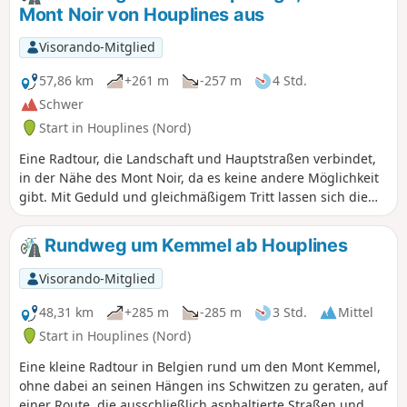
Mont Noir von Houplines aus
Visorando-Mitglied
57,86 km
+261 m
-257 m
4 Std.
Schwer
Start in Houplines (Nord)
Eine Radtour, die Landschaft und Hauptstraßen verbindet,
in der Nähe des Mont Noir, da es keine andere Möglichkeit
gibt. Mit Geduld und gleichmäßigem Tritt lassen sich die
Aufstiege bewältigen, die dennoch sanft verfahren und
keine steilen Steigungen aufweisen.
Rundweg um Kemmel ab Houplines
Visorando-Mitglied
48,31 km
+285 m
-285 m
3 Std.
Mittel
Start in Houplines (Nord)
Eine kleine Radtour in Belgien rund um den Mont Kemmel,
ohne dabei an seinen Hängen ins Schwitzen zu geraten, auf
einer Route, die ausschließlich asphaltierte Straßen und