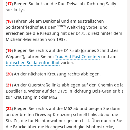
(
17
) Biegen Sie links in die Rue Delval ab, Richtung Sailly-
sur-la-Lys.
(
18
) Fahren Sie am Denkmal und am australischen
Ersten
Soldatenfriedhof aus dem
Weltkrieg vorbei und
erreichen Sie die Kreuzung mit der D175, direkt hinter dem
Michelin-Meilenstein von 1937.
(
19
) Biegen Sie rechts auf die D175 ab (grünes Schild „Les
Weppes“), fahren Sie am
Trou Aid Post Cemetery
und am
britischen Soldatenfriedhof
vorbei.
(
20
) An der nächsten Kreuzung rechts abbiegen.
(
21
) An der Querstraße links abbiegen auf den Chemin de la
Boutillerie. Weiter auf der D175 in Richtung Bois-Grenier bis
zur Kreuzung mit der M62.
(
22
) Biegen Sie rechts auf die M62 ab und biegen Sie dann
an der breiten Dreiweg-Kreuzung schnell links ab auf die
Straße, die für Nichtanwohner gesperrt ist. Überqueren Sie
die Brücke über die Hochgeschwindigkeitsbahnstrecke,