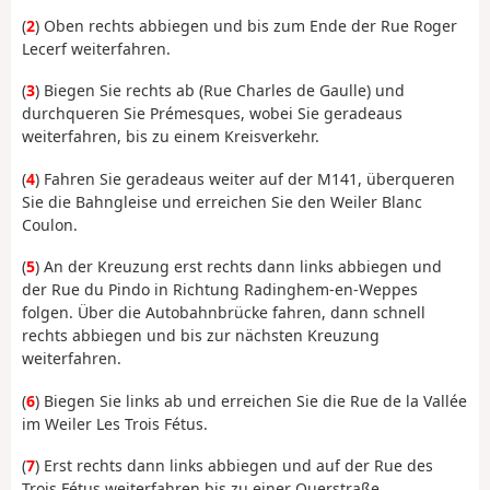
(
2
) Oben rechts abbiegen und bis zum Ende der Rue Roger
Lecerf weiterfahren.
(
3
) Biegen Sie rechts ab (Rue Charles de Gaulle) und
durchqueren Sie Prémesques, wobei Sie geradeaus
weiterfahren, bis zu einem Kreisverkehr.
(
4
) Fahren Sie geradeaus weiter auf der M141, überqueren
Sie die Bahngleise und erreichen Sie den Weiler Blanc
Coulon.
(
5
) An der Kreuzung erst rechts dann links abbiegen und
der Rue du Pindo in Richtung Radinghem-en-Weppes
folgen. Über die Autobahnbrücke fahren, dann schnell
rechts abbiegen und bis zur nächsten Kreuzung
weiterfahren.
(
6
) Biegen Sie links ab und erreichen Sie die Rue de la Vallée
im Weiler Les Trois Fétus.
(
7
) Erst rechts dann links abbiegen und auf der Rue des
Trois Fétus weiterfahren bis zu einer Querstraße.