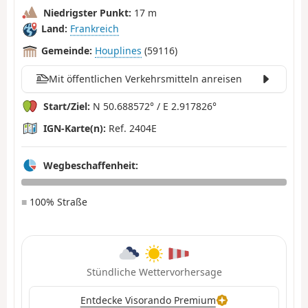
Niedrigster Punkt:
17 m
Land:
Frankreich
Gemeinde:
Houplines
(59116)
Mit öffentlichen Verkehrsmitteln anreisen
Start/Ziel:
N 50.688572° / E 2.917826°
IGN-Karte(n):
Ref. 2404E
Wegbeschaffenheit:
■
100% Straße
Stündliche Wettervorhersage
Entdecke Visorando Premium