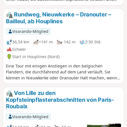
einige wenig befahrene Wege nutzt. Kurz gesagt: nichts als
Vergnügen und ein paar schöne Ausblicke.
Rundweg, Nieuwkerke – Dranouter –
Bailleul, ab Houplines
Visorando-Mitglied
36,54 km
+141 m
-142 m
2:30 Std.
Schwer
Start in Houplines (Nord)
Eine Tour mit einigen Anstiegen in den belgischen
Flandern, die durchfahrend auf dem Land verläuft. Sie
können in Nieuwkerke oder Dranouter Halt machen, wenn
Ihnen danach ist.
Von Lille zu den
Kopfsteinpflasterabschnitten von Paris-
Roubaix
Visorando-Mitglied