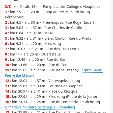
S/Z
: km 0 - alt. 18 m - Parkplatz des Collège d'Houplines
1
: km 2.9 - alt. 20 m - Stopp an der M36, Richtung
Pérenchies
2
: km 4.5 - alt. 30 m - Prémesques, Rue Roger Lecerf
3
: km 5.03 - alt. 37 m - Rue Charles de Gaulle
4
: km 6.84 - alt. 37 m - M141
5
: km 8.32 - alt. 31 m - Blanc Coulon, Rue du Pindo
6
: km 9.31 - alt. 20 m - Kreuzung
7
: km 10.07 - alt. 21 m - Rue des Trois Fétus
8
: km 11 - alt. 20 m - Querstraße
9
: km 12.46 - alt. 20 m - Rue du Bas
10
: km 14.68 - alt. 20 m - Rue du Bas
11
: km 15.65 - alt. 27 m - Rue de la Fresnoy -
Église Saint-
Pierre (Le Maisnil)
12
: km 18.01 - alt. 37 m - Vierwegekreuzung
13
: km 19.61 - alt. 39 m - Fournes-en-Weppes
14
: km 20.97 - alt. 41 m - Place du Kiosque
15
: km 22.91 - alt. 29 m - Kreuzung (Route de la Joirie)
16
: km 24.34 - alt. 24 m - Rue de Lommerie. In Richtung -
Cimetière militaire britanique (Fromelles)
17
: km 25.99 - alt. 21 m - Rue Delval, Richtung Sailly-sur-la-