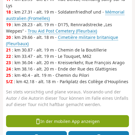
Lys
18
: km 27.31 - alt. 19 m - Soldatenfriedhof und -
Mémorial
australien (Fromelles)
19
: km 28.23 - alt. 19 m - D175, Rennradstrecke „Les
Weppes“ -
Trou Aid Post Cemetery (Fleurbaix)
20
: km 29.66 - alt. 18 m -
Cimetière militaire britanique
(Fleurbaux)
21
: km 30.87 - alt. 19 m - Chemin de la Boutillerie
22
: km 33.47 - alt. 19 m - Le Touquet, M62
23
: km 36.04 - alt. 20 m - Kreisverkehr, Rue François Arago
24
: km 38.16 - alt. 20 m - Ende der Rue des Glattignies
25
: km 40.4 - alt. 19 m - Chemin du Pilori
S/Z
: km 42.18 - alt. 18 m - Parkplatz des Collège d'Houplines
Sei stets vorsichtig und plane voraus. Visorando und der
Autor / die Autorin dieser Tour können im Falle eines Unfalls
auf dieser Tour nicht haftbar gemacht werden.
In der mobilen App anzeigen