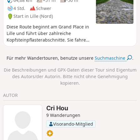
64,68 km
+51 m
-50 m
4 Std.
Schwer
Start in Lille (Nord)
Diese Route beginnt am Grand Place in
Lille und führt über zahlreiche
Kopfsteinpflasterabschnitte. Sie fahren
zudem die Strecke des Radrennens
Paris-Roubaix in umgekehrter Richtung
Für mehr Wandertouren, benutze unsere
Suchmaschine
.
ab, mit 7 Kopfsteinpflasterabschnitten,
darunter die berühmte Kreuzung
Die Beschreibungen und GPX-Daten dieser Tour sind Eigentum
„Carrefour de l’Arbre“. Für diese Strecke
des Autors/der Autorin. Bitte nicht ohne Genehmigung
empfiehlt sich ein Gravelbike.
kopieren.
AUTOR
Cri Hou
9 Wanderungen
Visorando-Mitglied