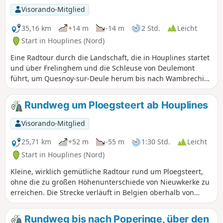
Visorando-Mitglied
35,16 km
+14 m
-14 m
2 Std.
Leicht
Start in Houplines (Nord)
Eine Radtour durch die Landschaft, die in Houplines startet
und über Frelinghem und die Schleuse von Deulemont
führt, um Quesnoy-sur-Deule herum bis nach Wambrechies
verläuft und dann über Lompret zurückführt.
Rundweg um Ploegsteert ab Houplines
Visorando-Mitglied
25,71 km
+52 m
-55 m
1:30 Std.
Leicht
Start in Houplines (Nord)
Kleine, wirklich gemütliche Radtour rund um Ploegsteert,
ohne die zu großen Höhenunterschiede von Nieuwkerke zu
erreichen. Die Strecke verläuft in Belgien oberhalb von
Armentières und führt dabei durch Le Bizet.
Rundweg bis nach Poperinge, über den