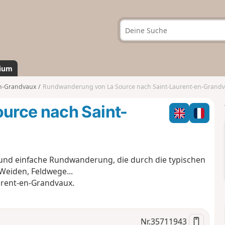
ium
en-Grandvaux
Rundwanderung von La Source nach Saint-Laurent-en-Grand
urce nach Saint-
e und einfache Rundwanderung, die durch die typischen
Weiden, Feldwege...
urent-en-Grandvaux.
Nr.
35711943