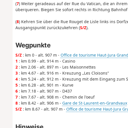
(
7
) Weiter geradeaus auf der Rue du Vatican, die an ihre
überqueren. Biegen Sie sofort rechts in Richtung Bahnho
(
8
) Kehren Sie über die Rue Rouget de Lisle links ins Dor
Ausgangspunkt zurückzukehren (
S/Z
).
Wegpunkte
S/Z
: km 0 - alt. 907 m -
Office de tourisme Haut-Jura Gran
1
: km 0.99 - alt. 914 m - Casino
2
: km 2.06 - alt. 897 m - Les Maisonnettes
3
: km 4.67 - alt. 916 m - Kreuzung „Les Cloisons“
4
: km 5.24 - alt. 912 m - Kreuzung mit dem Eingang zum 
5
: km 6.28 - alt. 901 m - Kurve
6
: km 7.18 - alt. 907 m - D437
7
: km 7.67 - alt. 908 m - Chemin de l'oeuf
8
: km 8.42 - alt. 906 m -
Gare de St-Laurent-en-Grandvaux
S/Z
: km 8.67 - alt. 907 m -
Office de tourisme Haut-Jura G
Hinweise