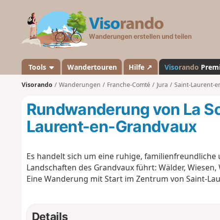
V
i
s
o
r
a
Tools
Wandertouren
Hilfe ↗
Viso
rando
Prem
n
Visorando
Wanderungen
Franche-Comté
Jura
Saint-Laurent-
d
o
Rundwanderung von La So
Laurent-en-Grandvaux
Es handelt sich um eine ruhige, familienfreundlich
Landschaften des Grandvaux führt: Wälder, Wiesen, 
Eine Wanderung mit Start im Zentrum von Saint-La
Details