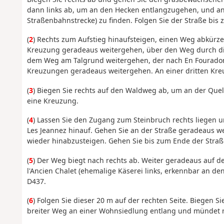
dann links ab, um an den Hecken entlangzugehen, und a
Straßenbahnstrecke) zu finden. Folgen Sie der Straße bis 
(
2
) Rechts zum Aufstieg hinaufsteigen, einen Weg abkür
Kreuzung geradeaus weitergehen, über den Weg durch die
dem Weg am Talgrund weitergehen, der nach En Fouradon 
Kreuzungen geradeaus weitergehen. An einer dritten K
(
3
) Biegen Sie rechts auf den Waldweg ab, um an der Que
eine Kreuzung.
(
4
) Lassen Sie den Zugang zum Steinbruch rechts liegen u
Les Jeannez hinauf. Gehen Sie an der Straße geradeaus we
wieder hinabzusteigen. Gehen Sie bis zum Ende der Straße
(
5
) Der Weg biegt nach rechts ab. Weiter geradeaus auf 
l'Ancien Chalet (ehemalige Käserei links, erkennbar an de
D437.
(
6
) Folgen Sie dieser 20 m auf der rechten Seite. Biegen 
breiter Weg an einer Wohnsiedlung entlang und mündet n