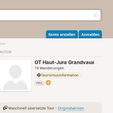
S
u
c
h
e
Konto erstellen
Anmelden
n
vaux
AUTOR
OT Haut-Jura Grandvaux
19 Wanderungen
Tourismusinformation
PRO
Maschinell übersetzte Tour -
Originalversion