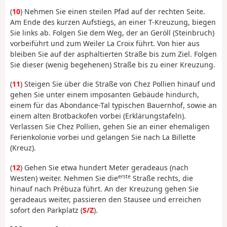
(
10
) Nehmen Sie einen steilen Pfad auf der rechten Seite.
Am Ende des kurzen Aufstiegs, an einer T-Kreuzung, biegen
Sie links ab. Folgen Sie dem Weg, der an Geröll (Steinbruch)
vorbeiführt und zum Weiler La Croix führt. Von hier aus
bleiben Sie auf der asphaltierten Straße bis zum Ziel. Folgen
Sie dieser (wenig begehenen) Straße bis zu einer Kreuzung.
(
11
) Steigen Sie über die Straße von Chez Pollien hinauf und
gehen Sie unter einem imposanten Gebäude hindurch,
einem für das Abondance-Tal typischen Bauernhof, sowie an
einem alten Brotbackofen vorbei (Erklärungstafeln).
Verlassen Sie Chez Pollien, gehen Sie an einer ehemaligen
Ferienkolonie vorbei und gelangen Sie nach La Billette
(Kreuz).
(
12
) Gehen Sie etwa hundert Meter geradeaus (nach
erste
Westen) weiter. Nehmen Sie die
Straße rechts, die
hinauf nach Prébuza führt. An der Kreuzung gehen Sie
geradeaus weiter, passieren den Stausee und erreichen
sofort den Parkplatz (
S/Z
).