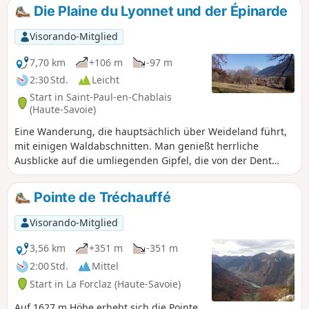
zum Mont-Blanc-Massiv, bevor sie unter die Cornettes de
Die Plaine du Lyonnet und der Épinarde
Bise abtaucht.
Visorando-Mitglied
7,70 km
+106 m
-97 m
2:30 Std.
Leicht
Start in Saint-Paul-en-Chablais
(Haute-Savoie)
Eine Wanderung, die hauptsächlich über Weideland führt,
mit einigen Waldabschnitten. Man genießt herrliche
Ausblicke auf die umliegenden Gipfel, die von der Dent
d’Oche überragt werden.
Pointe de Tréchauffé
Visorando-Mitglied
3,56 km
+351 m
-351 m
2:00 Std.
Mittel
Start in La Forclaz (Haute-Savoie)
Auf 1627 m Höhe erhebt sich die Pointe