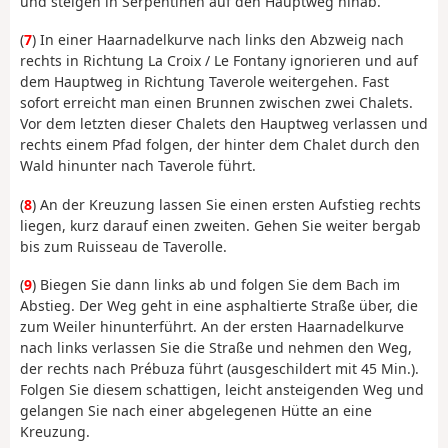
und steigen in Serpentinen auf den Hauptweg hinab.
(
7
) In einer Haarnadelkurve nach links den Abzweig nach
rechts in Richtung La Croix / Le Fontany ignorieren und auf
dem Hauptweg in Richtung Taverole weitergehen. Fast
sofort erreicht man einen Brunnen zwischen zwei Chalets.
Vor dem letzten dieser Chalets den Hauptweg verlassen und
rechts einem Pfad folgen, der hinter dem Chalet durch den
Wald hinunter nach Taverole führt.
(
8
) An der Kreuzung lassen Sie einen ersten Aufstieg rechts
liegen, kurz darauf einen zweiten. Gehen Sie weiter bergab
bis zum Ruisseau de Taverolle.
(
9
) Biegen Sie dann links ab und folgen Sie dem Bach im
Abstieg. Der Weg geht in eine asphaltierte Straße über, die
zum Weiler hinunterführt. An der ersten Haarnadelkurve
nach links verlassen Sie die Straße und nehmen den Weg,
der rechts nach Prébuza führt (ausgeschildert mit 45 Min.).
Folgen Sie diesem schattigen, leicht ansteigenden Weg und
gelangen Sie nach einer abgelegenen Hütte an eine
Kreuzung.