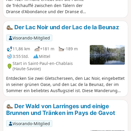
de Tréchauffé zwischen den Tälern der
Dranse d'Abondance und der Dranse de
Morzine. Die Route ist oft schattig,
bietet aber einige schöne Ausblicke auf
Der Lac Noir und der Lac de la Beunaz
diese beiden Täler und die
umliegenden Gipfel. Herrliches
Visorando-Mitglied
Panorama vom Gipfel aus.
11,86 km
+181 m
-189 m
3:55 Std.
Mittel
Start in Saint-Paul-en-Chablais
(Haute-Savoie)
Entdecken Sie zwei Gletscherseen, den Lac Noir, eingebettet
in seiner grünen Oase, und den Lac de la Beunaz, der im
Sommer ein beliebtes Ausflugsziel ist. Diese Wanderung
führt über Wald- und Wiesenwege sowie wenig begehene
kleine Straßen. Sie bietet herrliche Ausblicke nach Norden
Der Wald von Larringes und einige
auf den Genfer See und nach Süden auf die umliegenden
Brunnen und Tränken im Pays de Gavot
Gipfel.
Visorando-Mitglied