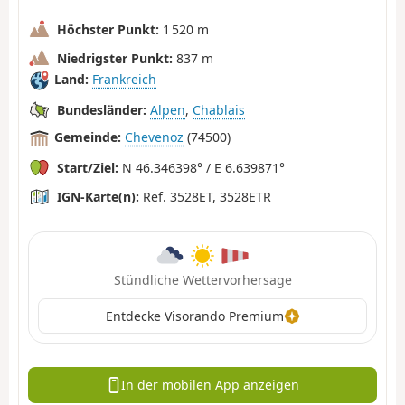
Höchster Punkt:
1 520 m
Niedrigster Punkt:
837 m
Land:
Frankreich
Bundesländer:
Alpen
,
Chablais
Gemeinde:
Chevenoz
(74500)
Start/Ziel:
N 46.346398° / E 6.639871°
IGN-Karte(n):
Ref. 3528ET, 3528ETR
Stündliche Wettervorhersage
Entdecke Visorando Premium
In der mobilen App anzeigen