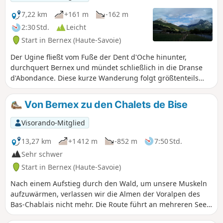
7,22 km
+161 m
-162 m
2:30 Std.
Leicht
Start in Bernex (Haute-Savoie)
Der Ugine fließt vom Fuße der Dent d'Oche hinunter,
durchquert Bernex und mündet schließlich in die Dranse
d'Abondance. Diese kurze Wanderung folgt größtenteils
dem Flusslauf, führt durch hübsche Weiler und zu zwei
Kapellen aus dem 19. Jahrhundert sowie einer
Von Bernex zu den Chalets de Bise
Wallfahrtsgrotte, vor der Kulisse der Gipfel des Mémises-
Oche-Massivs.
Visorando-Mitglied
13,27 km
+1 412 m
-852 m
7:50 Std.
Sehr schwer
Start in Bernex (Haute-Savoie)
Nach einem Aufstieg durch den Wald, um unsere Muskeln
aufzuwärmen, verlassen wir die Almen der Voralpen des
Bas-Chablais nicht mehr. Die Route führt an mehreren Seen
vorbei und bietet Panoramablicke von den Juraketten bis