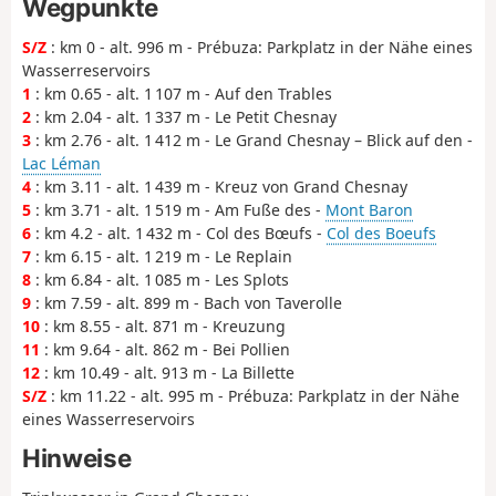
Wegpunkte
S/Z
: km 0 - alt. 996 m - Prébuza: Parkplatz in der Nähe eines
Wasserreservoirs
1
: km 0.65 - alt. 1 107 m - Auf den Trables
2
: km 2.04 - alt. 1 337 m - Le Petit Chesnay
3
: km 2.76 - alt. 1 412 m - Le Grand Chesnay – Blick auf den -
Lac Léman
4
: km 3.11 - alt. 1 439 m - Kreuz von Grand Chesnay
5
: km 3.71 - alt. 1 519 m - Am Fuße des -
Mont Baron
6
: km 4.2 - alt. 1 432 m - Col des Bœufs -
Col des Boeufs
7
: km 6.15 - alt. 1 219 m - Le Replain
8
: km 6.84 - alt. 1 085 m - Les Splots
9
: km 7.59 - alt. 899 m - Bach von Taverolle
10
: km 8.55 - alt. 871 m - Kreuzung
11
: km 9.64 - alt. 862 m - Bei Pollien
12
: km 10.49 - alt. 913 m - La Billette
S/Z
: km 11.22 - alt. 995 m - Prébuza: Parkplatz in der Nähe
eines Wasserreservoirs
Hinweise