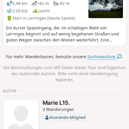
6,48 km
+82 m
-82 m
2:05 Std.
Leicht
Start in Larringes (Haute-Savoie)
Ein kurzer Spaziergang, der im schattigen Wald von
Larringes beginnt und auf wenig begehenen Straßen und
guten Wegen zwischen den Wiesen weiterführt. Eine
Kapelle, ein Stein mit Schalen, mehrere Brunnen und
Tränken sowie schöne Ausblicke auf den Genfer See und die
Für mehr Wandertouren, benutze unsere
Suchmaschine
.
umliegenden Gipfel erwarten Sie.
Die Beschreibungen und GPX-Daten dieser Tour sind Eigentum
des Autors/der Autorin. Bitte nicht ohne Genehmigung
kopieren.
AUTOR
Marie L15.
3 Wanderungen
Visorando-Mitglied