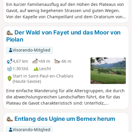
Ein kurzer Familienausflug auf den Höhen des Plateaus von
Gavot, auf wenig begehenen Strassen und guten Wegen.
Von der Kapelle von Champeillant und dem Oratorium von
Perron aus geniesst man einen herrlichen Panoramablick
auf den Genfersee und die Gipfel des Chablais bis zum
Der Wald von Fayet und das Moor von
Mont-Blanc.
Piolan
Visorando-Mitglied
4,67 km
+69 m
-66 m
1:30 Std.
Leicht
Start in Saint-Paul-en-Chablais
(Haute-Savoie)
Eine einfache Wanderung für alle Altersgruppen, die durch
die abwechslungsreichen Landschaften führt, die für das
Plateau de Gavot charakteristisch sind: Unterholz,
Waldränder, Wiesen, Sümpfe und Moore. Mehrere schöne
Aussichtspunkte auf die Dent d'Oche und Ausblicke auf den
Entlang des Ugine um Bernex herum
Genfer See und das Jura.
Visorando-Mitglied