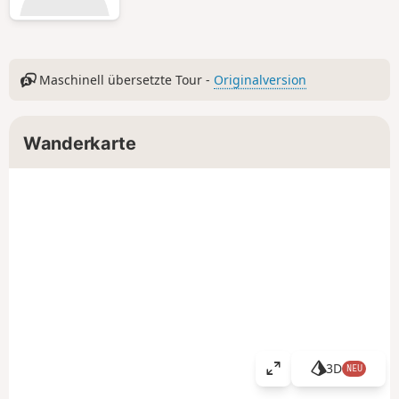
Maschinell übersetzte Tour -
Originalversion
Wanderkarte
3D
NEU
K
a