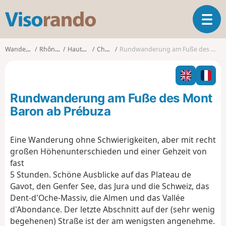
V
T
i
o
s
g
o
Wanderungen
Rhône-Alpes
Haute-Savoie
Chevenoz
Rundwanderung am Fuße des Mont Baron ab Prébuza
g
r
l
a
e
n
n
d
Rundwanderung am Fuße des Mont
a
o
v
Baron ab Prébuza
i
g
Eine Wanderung ohne Schwierigkeiten, aber mit recht
a
großen Höhenunterschieden und einer Gehzeit von
t
i
fast
o
5 Stunden. Schöne Ausblicke auf das Plateau de
n
Gavot, den Genfer See, das Jura und die Schweiz, das
Dent-d'Oche-Massiv, die Almen und das Vallée
d'Abondance. Der letzte Abschnitt auf der (sehr wenig
begehenen) Straße ist der am wenigsten angenehme.