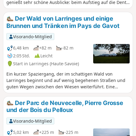
genießt sehr schöne Ausblicke: beim Aufstieg auf die Dent
d'Oche und die umliegenden Gipfel und beim Abstieg auf
die Monts du Jura und stellenweise auf den Genfer See.
Der Wald von Larringes und einige
Zwei Oratorien sind ebenfalls zu sehen.
Brunnen und Tränken im Pays de Gavot
Visorando-Mitglied
6,48 km
+82 m
-82 m
2:05 Std.
Leicht
Start in Larringes (Haute-Savoie)
Ein kurzer Spaziergang, der im schattigen Wald von
Larringes beginnt und auf wenig begehenen Straßen und
guten Wegen zwischen den Wiesen weiterführt. Eine
Kapelle, ein Stein mit Schalen, mehrere Brunnen und
Tränken sowie schöne Ausblicke auf den Genfer See und die
Der Parc de Neuvecelle, Pierre Grosse
umliegenden Gipfel erwarten Sie.
und der Bois du Pelloux
Visorando-Mitglied
5,02 km
+225 m
-225 m