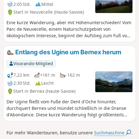
2:05 Std.
Mittel
Start in Neuvecelle (Haute-Savoie)
Eine kurze Wanderung, aber mit Höhenunterschieden! Vom
Parc de Neuvecelle, einem Naturschutzgebiet von
ökologischem Interesse, beginnt der Aufstieg zum Fuß von
Saint-Paul-en-Chablais, wo man zwischen Wiesen
hindurchwandert. Der Rückweg führt größtenteils durch
Entlang des Ugine um Bernex herum
schöne Kastanienwälder. Es erwarten Sie mehrere herrliche
Ausblicke auf den Genfer See.
Visorando-Mitglied
7,22 km
+161 m
-162 m
2:30 Std.
Leicht
Start in Bernex (Haute-Savoie)
Der Ugine fließt vom Fuße der Dent d'Oche hinunter,
durchquert Bernex und mündet schließlich in die Dranse
d'Abondance. Diese kurze Wanderung folgt größtenteils
dem Flusslauf, führt durch hübsche Weiler und zu zwei
Kapellen aus dem 19. Jahrhundert sowie einer
Für mehr Wandertouren, benutze unsere
Suchmaschine
.
Wallfahrtsgrotte, vor der Kulisse der Gipfel des Mémises-