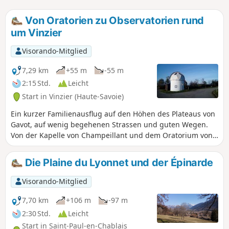
Von Oratorien zu Observatorien rund
um Vinzier
Visorando-Mitglied
7,29 km
+55 m
-55 m
2:15 Std.
Leicht
Start in Vinzier (Haute-Savoie)
Ein kurzer Familienausflug auf den Höhen des Plateaus von
Gavot, auf wenig begehenen Strassen und guten Wegen.
Von der Kapelle von Champeillant und dem Oratorium von
Perron aus geniesst man einen herrlichen Panoramablick
auf den Genfersee und die Gipfel des Chablais bis zum
Die Plaine du Lyonnet und der Épinarde
Mont-Blanc.
Visorando-Mitglied
7,70 km
+106 m
-97 m
2:30 Std.
Leicht
Start in Saint-Paul-en-Chablais