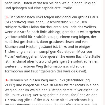
nach links. Unten verlassen Sie den Wald, biegen links ab
und gelangen auf eine asphaltierte Straße.
(
3
) Der Straße nach links folgen und dabei ein großes Haus
(
La Forestière
) umrunden, Beschilderung VTT12. Den
ruhigen Weiler Piolan durchqueren. Am Ende des Weilers,
wenn die Straße nach links abbiegt, geradeaus weitergehen
(Verbotsschild für Kraftfahrzeuge). Einem Weg folgen, der
zunächst geschottert, dann grasbewachsen und von
Bäumen und Hecken gesäumt ist. Links und in einiger
Entfernung an einem sumpfigen Gebiet (dem Moor von
Piolan) entlanggehen. Überqueren Sie einen Bach (die Stelle
ist manchmal überflutet) und gelangen Sie sofort auf einen
weiteren, breiteren Weg (Informationsschild zu den
Torfmooren und Feuchtgebieten des Pays de Gavot).
(
4
) Nehmen Sie diesen Weg nach links (Beschilderung
VTT12) und biegen Sie etwa 30 Meter weiter rechts in einen
Weg ab, der im Wald einen Aufstieg darstellt (verlassen Sie
die Route VTT12). Der Weg geht in einen Pfad über. An der
T-Kreuzung (die auf der IGN-Karte nicht verzeichnet ist)
rechts (Nordwesten) abbiegen. An der nächsten Kreuzung