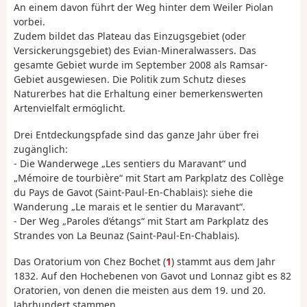
An einem davon führt der Weg hinter dem Weiler Piolan
vorbei.
Zudem bildet das Plateau das Einzugsgebiet (oder
Versickerungsgebiet) des Evian-Mineralwassers. Das
gesamte Gebiet wurde im September 2008 als Ramsar-
Gebiet ausgewiesen. Die Politik zum Schutz dieses
Naturerbes hat die Erhaltung einer bemerkenswerten
Artenvielfalt ermöglicht.
Drei Entdeckungspfade sind das ganze Jahr über frei
zugänglich:
- Die Wanderwege „Les sentiers du Maravant“ und
„Mémoire de tourbière“ mit Start am Parkplatz des Collège
du Pays de Gavot (Saint-Paul-En-Chablais): siehe die
Wanderung „Le marais et le sentier du Maravant“.
- Der Weg „Paroles d’étangs“ mit Start am Parkplatz des
Strandes von La Beunaz (Saint-Paul-En-Chablais).
Das Oratorium von Chez Bochet (
1
) stammt aus dem Jahr
1832. Auf den Hochebenen von Gavot und Lonnaz gibt es 82
Oratorien, von denen die meisten aus dem 19. und 20.
Jahrhundert stammen.