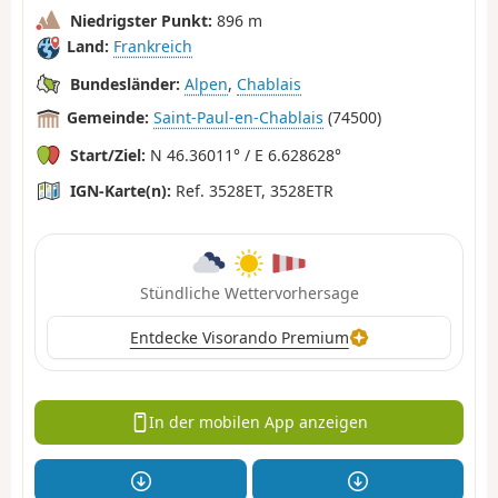
Niedrigster Punkt:
896 m
Land:
Frankreich
Bundesländer:
Alpen
,
Chablais
Gemeinde:
Saint-Paul-en-Chablais
(74500)
Start/Ziel:
N 46.36011° / E 6.628628°
IGN-Karte(n):
Ref. 3528ET, 3528ETR
Stündliche Wettervorhersage
Entdecke Visorando Premium
In der mobilen App anzeigen