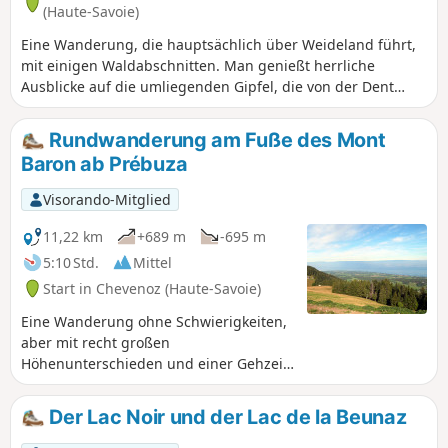
(Haute-Savoie)
Eine Wanderung, die hauptsächlich über Weideland führt,
mit einigen Waldabschnitten. Man genießt herrliche
Ausblicke auf die umliegenden Gipfel, die von der Dent
d’Oche überragt werden.
Rundwanderung am Fuße des Mont
Baron ab Prébuza
Visorando-Mitglied
11,22 km
+689 m
-695 m
5:10 Std.
Mittel
Start in Chevenoz (Haute-Savoie)
Eine Wanderung ohne Schwierigkeiten,
aber mit recht großen
Höhenunterschieden und einer Gehzeit
von fast 5 Stunden. Schöne Ausblicke
auf das Plateau de Gavot, den Genfer
Der Lac Noir und der Lac de la Beunaz
See, das Jura und die Schweiz, das
Dent-d'Oche-Massiv, die Almen und das