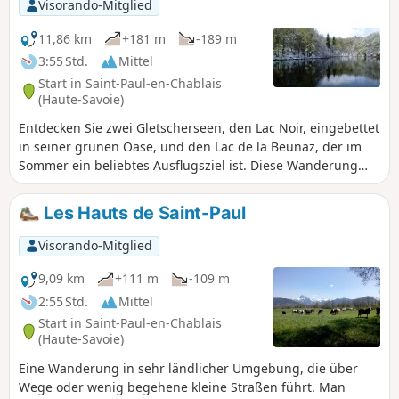
Visorando-Mitglied
Vallée d'Abondance. Der letzte Abschnitt
auf der (sehr wenig begehenen) Straße
11,86 km
+181 m
-189 m
ist der am wenigsten angenehme.
3:55 Std.
Mittel
Start in Saint-Paul-en-Chablais
(Haute-Savoie)
Entdecken Sie zwei Gletscherseen, den Lac Noir, eingebettet
in seiner grünen Oase, und den Lac de la Beunaz, der im
Sommer ein beliebtes Ausflugsziel ist. Diese Wanderung
führt über Wald- und Wiesenwege sowie wenig begehene
kleine Straßen. Sie bietet herrliche Ausblicke nach Norden
Les Hauts de Saint-Paul
auf den Genfer See und nach Süden auf die umliegenden
Gipfel.
Visorando-Mitglied
9,09 km
+111 m
-109 m
2:55 Std.
Mittel
Start in Saint-Paul-en-Chablais
(Haute-Savoie)
Eine Wanderung in sehr ländlicher Umgebung, die über
Wege oder wenig begehene kleine Straßen führt. Man