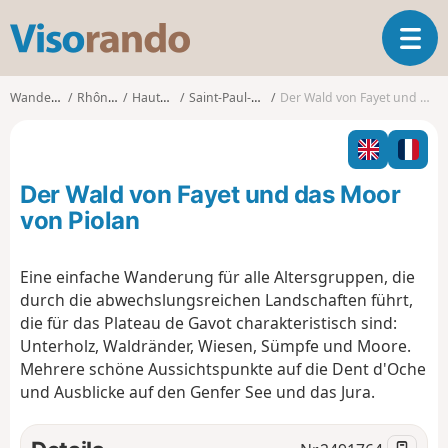
V
T
i
o
s
g
o
Wanderungen
Rhône-Alpes
Haute-Savoie
Saint-Paul-en-Chablais
Der Wald von Fayet und das Moor von Piolan
g
r
l
a
e
n
n
d
Der Wald von Fayet und das Moor
a
o
v
von Piolan
i
g
Eine einfache Wanderung für alle Altersgruppen, die
a
durch die abwechslungsreichen Landschaften führt,
t
i
die für das Plateau de Gavot charakteristisch sind:
o
Unterholz, Waldränder, Wiesen, Sümpfe und Moore.
n
Mehrere schöne Aussichtspunkte auf die Dent d'Oche
und Ausblicke auf den Genfer See und das Jura.