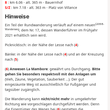
8
: km 6.06 - alt. 365 m - Bauernhof
S/Z
: km 7.18 - alt. 363 m - Platz von Villance
Hinweise
GR®®-
Ein Teil der Rundwanderung verläuft auf einem neuen
Wanderweg
, dem Nr. 17, dessen Wanderführer im Frühjahr
2021 erhältlich sein wird.
Picknicktisch: in der Nähe der Lesse nach (
4
)
Bänke: in der Nähe der Lesse nach (
4
) und an der Kreuzung
nach (
5
)
(
6
)
Anwesen La Mambore
: gewährt uns Durchgang.
Bitte
gehen Sie besonders respektvoll mit den Anlagen um
(Vieh, Zäune, Vegetation, Sauberkeit ...). Der gut
eingezäunte Weg ist ausschließlich für Fußgänger und
tagsüber zugänglich.
Die Wanderung kann
nicht/nicht mehr
in umgekehrter
Richtung wie vorgeschlagen durchgeführt werden. Denn
die Eigentümer des Weges bei (
6
) gestatten die