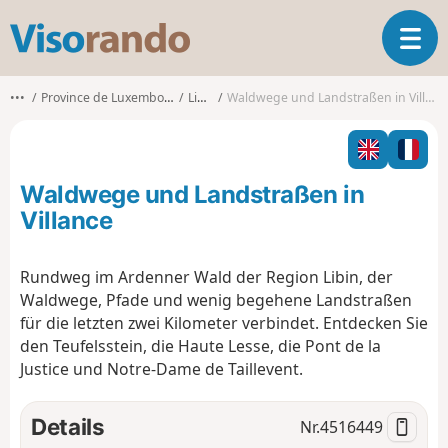
V
T
i
o
s
g
o
•••
Province de Luxembourg
Libin
Waldwege und Landstraßen in Villance
g
r
l
a
e
n
n
d
Waldwege und Landstraßen in
a
o
v
Villance
i
g
Rundweg im Ardenner Wald der Region Libin, der
a
Waldwege, Pfade und wenig begehene Landstraßen
t
i
für die letzten zwei Kilometer verbindet. Entdecken Sie
o
den Teufelsstein, die Haute Lesse, die Pont de la
n
Justice und Notre-Dame de Taillevent.
Details
Nr.
4516449