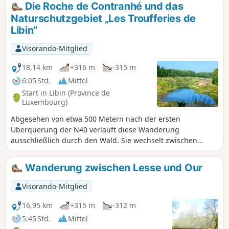
Die Roche de Contranhé und das
Naturschutzgebiet „Les Troufferies de
Libin“
Visorando-Mitglied
18,14 km
+316 m
-315 m
6:05 Std.
Mittel
Start in Libin (Province de
Luxembourg)
Abgesehen von etwa 500 Metern nach der ersten
Überquerung der N40 verläuft diese Wanderung
ausschließlich durch den Wald. Sie wechselt zwischen
Wegen, Pfaden, Laubwaldgebieten, Nadelwaldgebieten,
Kahlschlägen, großen Bäumen, kleinen Bäumen,
Wanderung zwischen Lesse und Our
Grasflächen und anderer Unterholzvegetation und ist somit
eine sehr angenehme Strecke, auf der keine Langeweile
Visorando-Mitglied
aufkommt.Die erste nennenswerte Sehenswürdigkeit ist der
ehemalige Steinbruch von Arfaye, in dem Kaolin abgebaut
16,95 km
+315 m
-312 m
wurde. Er ist nicht der einzige in der Region: Ein weiterer
5:45 Std.
Mittel
befindet sich entlang der Straße zwischen Libin und Smuid.