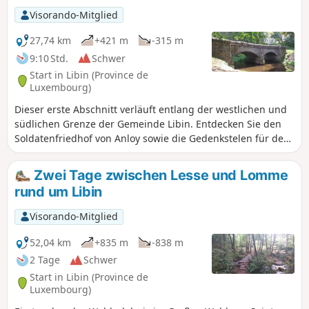
Visorando-Mitglied
27,74 km
+421 m
-315 m
9:10 Std.
Schwer
Start in Libin (Province de
Luxembourg)
Dieser erste Abschnitt verläuft entlang der westlichen und
südlichen Grenze der Gemeinde Libin. Entdecken Sie den
Soldatenfriedhof von Anloy sowie die Gedenkstelen für den
Ersten Weltkrieg in Ochamps. Sie kommen an der Quelle
der Lesse vorbei und beenden die Etappe am Biwak „Le
Zwei Tage zwischen Lesse und Lomme
Bané“.
rund um Libin
Visorando-Mitglied
52,04 km
+835 m
-838 m
2 Tage
Schwer
Start in Libin (Province de
Luxembourg)