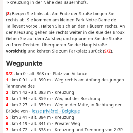
T-Kreuzung in der Nähe des Bauernhofs.
(
8
) Biegen Sie links ab. Am Ende der Straße biegen Sie
rechts ab. Sie kommen am kleinen Park Notre-Dame de
Taillevent vorbei. Halten Sie sich an den Häusern rechts. An
der Kreuzung gehen Sie rechts weiter in die Rue des Broux.
Gehen Sie auf dem Aufstieg und ignorieren Sie die Straße
zu Ihrer Rechten. Überqueren Sie die Hauptstraße
vorsichtig
und kehren Sie zum Parkplatz zurück (
S/Z
).
Wegpunkte
S/Z
: km 0 - alt. 363 m - Platz von Villance
1
: km 0.91 - alt. 390 m - Weg rechts am Anfang des jungen
Tannenwaldes
2
: km 1.42 - alt. 383 m - Kreuzung
3
: km 1.94 - alt. 359 m - Weg auf der Böschung
4
: km 2.27 - alt. 359 m - Weg in der Mitte, in Richtung der
Brücke von -
lesse (rivière) - Belgique
5
: km 3.41 - alt. 384 m - Kreuzung
6
: km 4.19 - alt. 341 m - Privater Weg
7
: km 4.72 - alt. 338 m - Kreuzung und Trennung von 2 GR