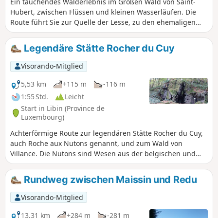
Ein tauchendes Walderlebnis im Großen Wald von Saint-
Hubert, zwischen Flüssen und kleinen Wasserläufen. Die
Route führt Sie zur Quelle der Lesse, zu den ehemaligen
Trüffelplantagen von Libin und zum ehemaligen Kaolin-
Steinbruch. Durchqueren Sie die Täler dieser herrlichen
Legendäre Stätte Rocher du Cuy
Region in Ihrem eigenen Tempo.
Visorando-Mitglied
5,53 km
+115 m
-116 m
1:55 Std.
Leicht
Start in Libin (Province de
Luxembourg)
Achterförmige Route zur legendären Stätte Rocher du Cuy,
auch Roche aux Nutons genannt, und zum Wald von
Villance. Die Nutons sind Wesen aus der belgischen und
ardennischen Folklore, die oft als kleine, geschickte Wesen
beschrieben werden, die in Höhlen und in der Nähe von
Rundweg zwischen Maissin und Redu
Wasserläufen leben.
Visorando-Mitglied
13,31 km
+284 m
-281 m