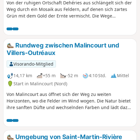
Von der ruhigen Ortschaft Dehéries aus schlängelt sich der
Weg durch ein Mosaik aus Feldern, auf denen sich zartes
Grün mit dem Gold der Ernte vermischt. Die Wege
schlängeln sich sanft bis nach Walincourt-Selvigny, dem
pulsierenden Herzen der Region, wo der Glockenturm über
die Backsteinfassaden und belebten kleinen Plätze wacht.
In der Nähe von Caullery öffnet sich die Landschaft zu
Rundweg zwischen Malincourt und
weiten Horizonten, unterbrochen von Hecken und
Villers-Outréaux
Hohlwegen, die nach Erde duften. Dann kommt Élincourt,
das wie ein diskreter Zufluchtsort daliegt, wo die sanfte
Visorando-Mitglied
Landschaft zum Verweilen einlädt. Eine Route, die ländliche
Authentizität und Ruhe vereint und ideal ist, um den
14,17 km
+55 m
-52 m
4:10 Std.
Mittel
schlichten Charme der Dörfer des Cambrésis zu genießen.
Start in Malincourt (Nord)
Von Malincourt aus öffnet sich der Weg zu weiten
Horizonten, wo die Felder im Wind wogen. Die Natur bietet
ihre sanften Düfte und wechselnden Farben und lädt dazu
ein, das Tempo zu drosseln, um jeden Augenblick zu
genießen. Auf dem Weg nach Villers-Outréaux wird die
Wanderung von Hecken und kleinen Landstraßen
unterbrochen, die manchmal von alten Bäumen gesäumt
Umgebung von Saint-Martin-Rivière