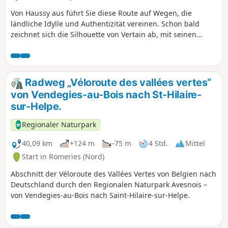
und den natürlichen Rhythmus des Cambrésis zu genießen.
Von Haussy aus führt Sie diese Route auf Wegen, die
ländliche Idylle und Authentizität vereinen. Schon bald
zeichnet sich die Silhouette von Vertain ab, mit seinen
friedlichen Gassen und seiner einladenden Atmosphäre.
Die Wege führen weiter durch Felder und Hecken bis nach
Solesmes, einer lebendigen Stadt mit reichem Kulturerbe,
in der Geschichte und lokales Leben aufeinander treffen.
Radweg „Véloroute des vallées vertes“
Wenn Sie sich wieder auf den Weg machen, öffnet sich die
von Vendegies-au-Bois nach St-Hilaire-
Landschaft erneut und offenbart weite Horizonte bis nach
sur-Helpe.
Saint-Python, einem kleinen Dorf mit ausgeprägtem
Charakter, eingebettet zwischen Grünflächen und
Regionaler Naturpark
Ackerland. Mit architektonischen Entdeckungen, offenen
Landschaften und einer herzlichen Atmosphäre bietet
40,09 km
+124 m
-75 m
4 Std.
Mittel
dieser Spaziergang ein vollständiges Eintauchen in die
Start in Romeries (Nord)
Seele des Cambrésis.
Abschnitt der Véloroute des Vallées Vertes von Belgien nach
Deutschland durch den Regionalen Naturpark Avesnois –
von Vendegies-au-Bois nach Saint-Hilaire-sur-Helpe.