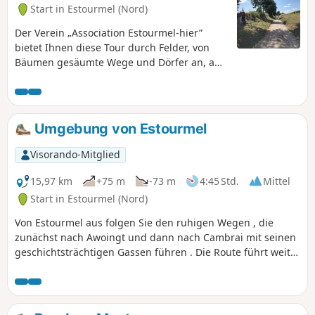
Start in Estourmel (Nord)
Der Verein „Association Estourmel-hier”
bietet Ihnen diese Tour durch Felder, von
Bäumen gesäumte Wege und Dörfer an, auf
der Sie das reiche Kulturerbe der Gemeinde
entdecken können. Vor jedem
bemerkenswerten Denkmal finden Sie
Informationstafeln, auf denen Sie mehr über
Umgebung von Estourmel
die Geschichte des Dorfes ergehen können.
Visorando-Mitglied
15,97 km
+75 m
-73 m
4:45 Std.
Mittel
Start in Estourmel (Nord)
Von Estourmel aus folgen Sie den ruhigen Wegen , die
zunächst nach Awoingt und dann nach Cambrai mit seinen
geschichtsträchtigen Gassen führen . Die Route führt weiter
nach Cauroir und Igniel, bevor sie Wambaix streift ,
inmitten einer Landschaft , in der sich wogende Felder ,
ländliche Hecken und Silhouetten von Bauernhöfen
vermischen . Jede Etappe hat ihren eigenen Charme: die