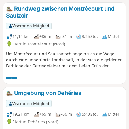
Rundweg zwischen Montrécourt und
Saulzoir
Visorando-Mitglied
11,14 km
+86 m
-81 m
3:25 Std.
Mittel
Start in Montrécourt (Nord)
Um Montrécourt und Saulzoir schlängeln sich die Wege
durch eine unberührte Landschaft, in der sich die goldenen
Farbtöne der Getreidefelder mit dem tiefen Grün der
Hecken und Wiesen vermischen. Jeder Schritt bietet eine
Atempause, begleitet vom Gesang der Vögel und dem
leichten Duft der Wildkräuter. Von diskreten Weilern bis hin
zu kleinen lebhaften Dörfern bezaubert diese Route durch
Umgebung von Dehéries
die Authentizität ihrer Landschaften und die sanfte
Atmosphäre. Eine perfekte Route, um dem Alltag zu
Visorando-Mitglied
entfliehen und den einfachen Reichtum des Haut-
Cambrésis zu genießen.
19,21 km
+65 m
-66 m
5:40 Std.
Mittel
Start in Dehéries (Nord)