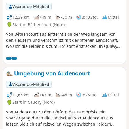
Visorando-Mitglied
12,39 km
+48 m
-50 m
3:40 Std.
Mittel
Start in Béthencourt (Nord)
Von Béthencourt aus entfernt sich der Weg langsam von
den Häusern und verschmilzt mit der offenen Landschaft,
wo sich die Felder bis zum Horizont erstrecken. In Quiévy
ragt der Glockenturm wie ein beruhigender
Orientierungspunkt über die roten Dächer. Die Straße führt
weiter nach Viesly, wo man gerne durch die ruhigen
Straßen schlendert und die Details des kleinen Kulturerbes
Umgebung von Audencourt
betrachtet: alte Mauern, Brunnen, mit Blumen geschmückte
Fassaden. Schließlich taucht Beaumont-en-Cambrésis auf
Visorando-Mitglied
und heißt den Wanderer mit seinen gepflegten Gassen und
Grünflächen herzlich willkommen. Auf dieser
11,65 km
+43 m
-48 m
3:25 Std.
Mittel
Rundwanderung offenbart sich die Sanftheit des
Start in Caudry (Nord)
Cambrésis: In den Hecken zwitschern die Vögel, der Wind
Von Audencourt zu den Dörfern des Cambrésis: ein
streicht über die Weizenfelder und die Dörfer laden mit
Spaziergang durch die Landschaft Von Audencourt aus
ihrer Ruhe zum Verweilen ein. Diese Route lädt dazu ein,
lassen Sie sich auf reizvollen Wegen zwischen Feldern,
das Tempo zu drosseln, dem Leben auf dem Land zu