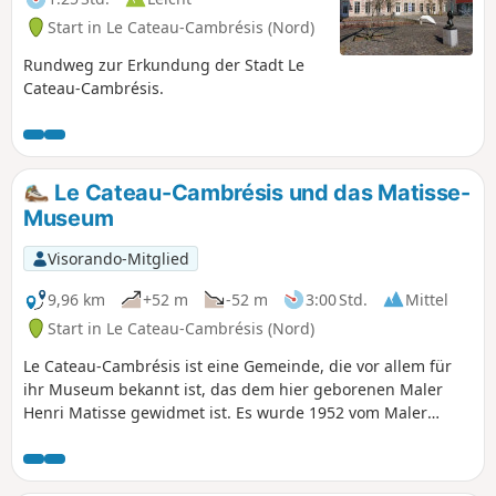
Start in Le Cateau-Cambrésis (Nord)
Rundweg zur Erkundung der Stadt Le
Cateau-Cambrésis.
Le Cateau-Cambrésis und das Matisse-
Museum
Visorando-Mitglied
9,96 km
+52 m
-52 m
3:00 Std.
Mittel
Start in Le Cateau-Cambrésis (Nord)
Le Cateau-Cambrésis ist eine Gemeinde, die vor allem für
ihr Museum bekannt ist, das dem hier geborenen Maler
Henri Matisse gewidmet ist. Es wurde 1952 vom Maler
selbst gegründet und befindet sich heute im ehemaligen
Palais Fénelon.