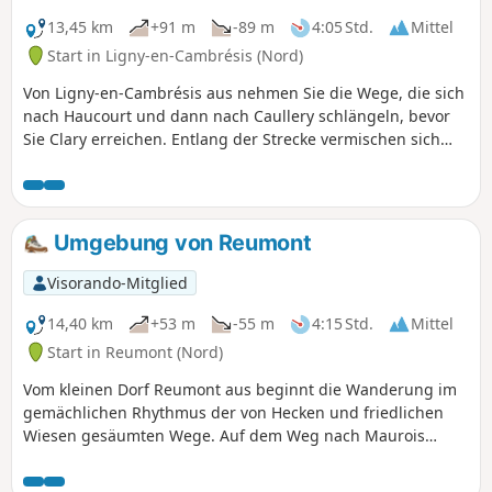
unverfälschter Spaziergang, der dazu einlädt, die Natur
und das ländliche Erbe im Rhythmus des Gehens zu
13,45 km
+91 m
-89 m
4:05 Std.
Mittel
genießen.
Start in Ligny-en-Cambrésis (Nord)
Von Ligny-en-Cambrésis aus nehmen Sie die Wege, die sich
nach Haucourt und dann nach Caullery schlängeln, bevor
Sie Clary erreichen. Entlang der Strecke vermischen sich
wellige Felder mit ländlichen Hecken und Bauernhöfen mit
von der Zeit patinierten Mauern. Jedes Dorf offenbart seine
friedlichen Gassen und seinen authentischen Charakter,
während Vogelgesang und der Duft der Jahreszeiten Ihre
Umgebung von Reumont
Schritte begleiten. Es ist ein Spaziergang, bei dem
Einfachheit zu Reichtum wird und der dazu einlädt, die
Visorando-Mitglied
Ruhe der Landschaften und die diskrete Wärme des
ländlichen Erbes zu genießen.
14,40 km
+53 m
-55 m
4:15 Std.
Mittel
Start in Reumont (Nord)
Vom kleinen Dorf Reumont aus beginnt die Wanderung im
gemächlichen Rhythmus der von Hecken und friedlichen
Wiesen gesäumten Wege. Auf dem Weg nach Maurois
verliert sich der Blick in den sanften Wellen der Felder, die
hier und da vom leuchtenden Rot der Mohnblumen oder