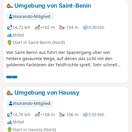
Umgebung von Saint-Benin
Visorando-Mitglied
14,72 km
+102 m
-104 m
4:30 Std.
Mittel
Start in Saint-Benin (Nord)
Von Saint-Benin aus führt der Spaziergang über von
Feldern gesäumte Wege, auf denen das Licht mit den
goldenen Farbtönen der Feldfrüchte spielt. Sehr schnell
wird der Horizont von Hecken und Baumgruppen
unterbrochen, die das Geheimnis der Jahreszeiten zu
bewahren scheinen. Bei der Ankunft in Escaufourt bieten
der diskrete Charme der Backsteinhäuser und die Ruhe der
Umgebung von Haussy
Gassen eine angenehme Pause, bevor es weiter nach Saint-
Souplet geht. Hier verbindet sich die Landschaft mit dem
Visorando-Mitglied
Dorfleben, zwischen Silhouetten von Glockentürmen, dem
Duft frischer Erde und dem Rauschen des Windes in den
16,70 km
+108 m
-106 m
5:05 Std.
Hecken. Diese Route verbindet Einfachheit und
Mittel
Authentizität und ist perfekt, um die Ruhe, die Schönheit
Start in Haussy (Nord)