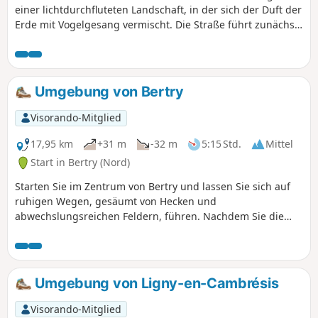
einer lichtdurchfluteten Landschaft, in der sich der Duft der
Erde mit Vogelgesang vermischt. Die Straße führt zunächst
nach Quiévy, einem charmanten Dorf mit einer
ausgeprägten landwirtschaftlichen Vergangenheit, wo rote
Backsteinhäuser die Landschaft prägen. Weiter schlängeln
sich die Wege zwischen goldenen Feldern und grünen
Umgebung von Bertry
Hecken bis nach Saint-Vaast-en-Cambrésis, einer Oase der
Ruhe mit malerischen Gassen. Zwischen üppiger Natur und
Visorando-Mitglied
authentischem Dorfleben lädt diese Route dazu ein,
langsamer zu werden, durchzuatmen und die ganze
17,95 km
+31 m
-32 m
5:15 Std.
Mittel
Sanftheit der Region zu genießen.
Start in Bertry (Nord)
Starten Sie im Zentrum von Bertry und lassen Sie sich auf
ruhigen Wegen, gesäumt von Hecken und
abwechslungsreichen Feldern, führen. Nachdem Sie die
friedlichen Gassen von Clary durchquert haben, führt die
Route weiter nach Avelu, inmitten einer Landschaft, in der
Gutshöfe und Bauernhöfe das Bild der Landschaft prägen.
Hier spielt der Wind im Getreide, Vogelgesang begleitet
Umgebung von Ligny-en-Cambrésis
Ihre Schritte und hinter jeder Kurve offenbart sich ein
authentisches Bild des Cambrésis. Ein einfacher,
Visorando-Mitglied