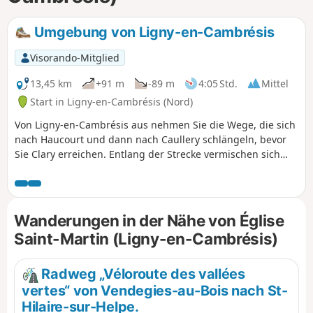
Umgebung von Ligny-en-Cambrésis
Visorando-Mitglied
13,45 km
+91 m
-89 m
4:05 Std.
Mittel
Start in Ligny-en-Cambrésis (Nord)
Von Ligny-en-Cambrésis aus nehmen Sie die Wege, die sich
nach Haucourt und dann nach Caullery schlängeln, bevor
Sie Clary erreichen. Entlang der Strecke vermischen sich
wellige Felder mit ländlichen Hecken und Bauernhöfen mit
von der Zeit patinierten Mauern. Jedes Dorf offenbart seine
friedlichen Gassen und seinen authentischen Charakter,
während Vogelgesang und der Duft der Jahreszeiten Ihre
Wanderungen in der Nähe von Église
Schritte begleiten. Es ist ein Spaziergang, bei dem
Saint-Martin (Ligny-en-Cambrésis)
Einfachheit zu Reichtum wird und der dazu einlädt, die
Ruhe der Landschaften und die diskrete Wärme des
ländlichen Erbes zu genießen.
Radweg „Véloroute des vallées
vertes“ von Vendegies-au-Bois nach St-
Hilaire-sur-Helpe.