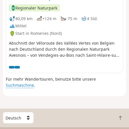
Regionaler Naturpark
40,09 km
+124 m
-75 m
4 Std.
Mittel
Start in Romeries (Nord)
Abschnitt der Véloroute des Vallées Vertes von Belgien
nach Deutschland durch den Regionalen Naturpark
Avesnois – von Vendegies-au-Bois nach Saint-Hilaire-sur-
Helpe.
Für mehr Wandertouren, benutze bitte unsere
Suchmaschine
.
W
Z
ä
u
h