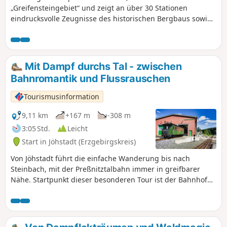
„Greifensteingebiet“ und zeigt an über 30 Stationen
Einkehrmöglichkeit im Berghotel. Der Rückweg führt sanft
eindrucksvolle Zeugnisse des historischen Bergbaus sowie
zum Ausgangspunkt zurück.
Spuren in Natur, Landschaft & Kultur.
Mit Dampf durchs Tal - zwischen
Bahnromantik und Flussrauschen
Tourismusinformation
9,11 km
+167 m
-308 m
3:05 Std.
Leicht
Start in Jöhstadt (Erzgebirgskreis)
Von Jöhstadt führt die einfache Wanderung bis nach
Steinbach, mit der Preßnitztalbahn immer in greifbarer
Nähe. Startpunkt dieser besonderen Tour ist der Bahnhof
Jöhstadt, Mittelpunkt der historischen Preßnitztalbahn. Die
Museumsbahn wurde mit großem Engagement wieder
aufgebaut und hält Eisenbahngeschichte lebendig. Vom
Bahnhof führt der Weg am Waldrand entlang mit schönen