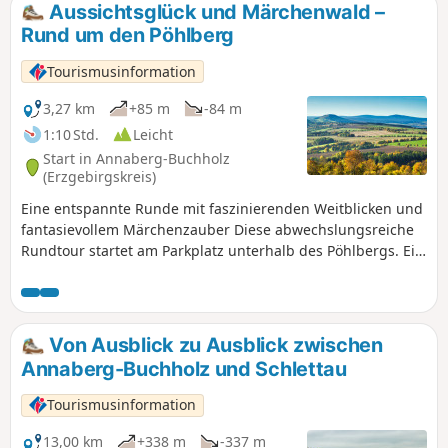
Aussichtsglück und Märchenwald –
Rund um den Pöhlberg
Tourismusinformation
3,27 km
+85 m
-84 m
1:10 Std.
Leicht
Start in Annaberg-Buchholz
(Erzgebirgskreis)
Eine entspannte Runde mit faszinierenden Weitblicken und
fantasievollem Märchenzauber Diese abwechslungsreiche
Rundtour startet am Parkplatz unterhalb des Pöhlbergs. Ein
kurzer Anstieg führt zu den „Butterfässern“, einer
markanten Basaltformation am Wegesrand. Anschließend
folgen Wanderer dem mittleren Pöhlbergrundweg, der mit
kleinen Märchenstationen besonders Familien begeistert.
Von Ausblick zu Ausblick zwischen
Schon nach wenigen Schritten öffnen sich weite Ausblicke
Annaberg-Buchholz und Schlettau
über Felder, Dörfer und die Höhenzüge des Erzgebirges bis
hin zu Keilberg und Fichtelberg. Dieses Panorama begleitet
Tourismusinformation
große Teile der Tour und lädt immer wieder zum Innehalten
ein. Etwa auf halber Strecke lohnt für trittsichere Wanderer
13,00 km
+338 m
-337 m