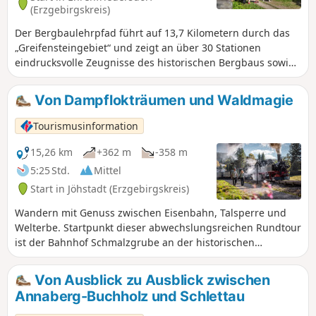
naturnah am Waldrand entlang, bevor die Tour am
(Erzgebirgskreis)
Dürrenberg den Kammweg verlässt. In Tschechien führt
Der Bergbaulehrpfad führt auf 13,7 Kilometern durch das
der Weg zur Talsperre Preßnitz, unter der das ehemalige
„Greifensteingebiet“ und zeigt an über 30 Stationen
Dorf liegt. Nach der Staumauer steigt der Weg durch stille
eindrucksvolle Zeugnisse des historischen Bergbaus sowie
Wälder, mit Abstecher zum Mönchsfelsen, bevor erneut die
Spuren in Natur, Landschaft & Kultur.
Grenze überquert wird. Über die weite Hochfläche bei
Satzung geht es zurück zum Hirtstein.
Von Dampflokträumen und Waldmagie
Tourismusinformation
15,26 km
+362 m
-358 m
5:25 Std.
Mittel
Start in Jöhstadt (Erzgebirgskreis)
Wandern mit Genuss zwischen Eisenbahn, Talsperre und
Welterbe. Startpunkt dieser abwechslungsreichen Rundtour
ist der Bahnhof Schmalzgrube an der historischen
Preßnitztalbahn. Auf dem Kammweg Erzgebirge-Vogtland
folgen Wanderer den Gleisen Richtung Jöhstadt – mit etwas
Von Ausblick zu Ausblick zwischen
Glück zieht eine Dampflok durchs Tal. Der Weg verläuft
Annaberg-Buchholz und Schlettau
durch ein kühles Bachtal mit Rastplätzen, bevor in Jöhstadt