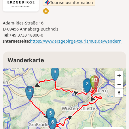
Tourismusinformation
Annaberg, bevor die Tour am Ausgangspunkt endet.
Adam-Ries-Straße 16
D-09456 Annaberg-Buchholz
Tel:
+49 3733 18800-0
Internetseite:
https://www.erzgebirge-tourismus.de/wandern
Wanderkarte
3
1
2
4
5
6