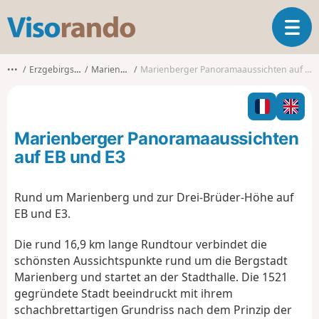
V
T
i
o
s
g
o
•••
Erzgebirgskreis
Marienberg
Marienberger Panoramaaussichten auf EB und E3
g
r
l
a
e
n
n
d
Marienberger Panoramaaussichten
a
o
v
auf EB und E3
i
g
Rund um Marienberg und zur Drei-Brüder-Höhe auf
a
EB und E3.
t
i
Die rund 16,9 km lange Rundtour verbindet die
o
n
schönsten Aussichtspunkte rund um die Bergstadt
Marienberg und startet an der Stadthalle. Die 1521
gegründete Stadt beeindruckt mit ihrem
schachbrettartigen Grundriss nach dem Prinzip der