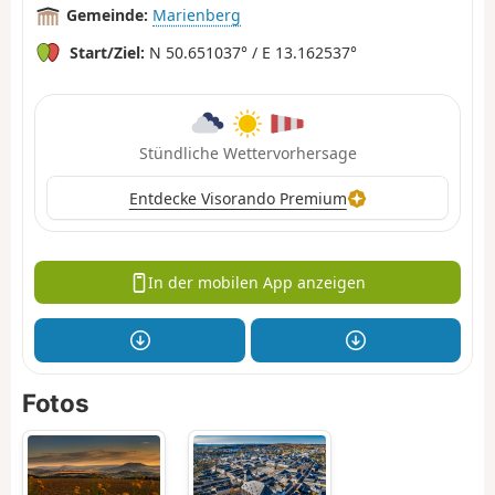
Gemeinde:
Marienberg
Start/Ziel:
N 50.651037° / E 13.162537°
Stündliche Wettervorhersage
Entdecke Visorando Premium
In der mobilen App anzeigen
Fotos