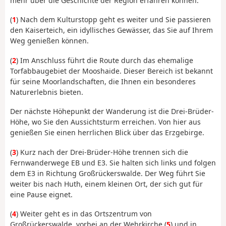
mehr über die Geschichte der Region erfahren können.
(
1
) Nach dem Kulturstopp geht es weiter und Sie passieren
den Kaiserteich, ein idyllisches Gewässer, das Sie auf Ihrem
Weg genießen können.
(
2
) Im Anschluss führt die Route durch das ehemalige
Torfabbaugebiet der Mooshaide. Dieser Bereich ist bekannt
für seine Moorlandschaften, die Ihnen ein besonderes
Naturerlebnis bieten.
Der nächste Höhepunkt der Wanderung ist die Drei-Brüder-
Höhe, wo Sie den Aussichtsturm erreichen. Von hier aus
genießen Sie einen herrlichen Blick über das Erzgebirge.
(
3
) Kurz nach der Drei-Brüder-Höhe trennen sich die
Fernwanderwege EB und E3. Sie halten sich links und folgen
dem E3 in Richtung Großrückerswalde. Der Weg führt Sie
weiter bis nach Huth, einem kleinen Ort, der sich gut für
eine Pause eignet.
(
4
) Weiter geht es in das Ortszentrum von
Großrückerswalde, vorbei an der Wehrkirche (
5
) und in