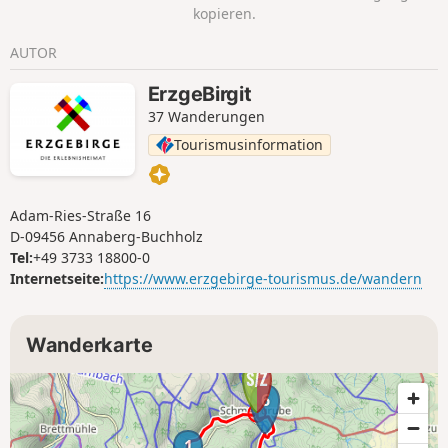
Fernwanderwege E3 und EB. Ein Abstecher zur liebevoll
kopieren.
gepflegten Wanderhütte belohnt mit Fichtelbergblick. Über
den Ottomar-Zahn-Steig erreichen Sie schließlich Gipfel,
AUTOR
Berggasthaus und Aussichtsturm.Vorbei an den
Skisprungschanzen und beeindruckenden Basaltsäulen
ErzgeBirgit
„Orgelpfeifen“ führt der Rückweg auf E3 und EB durch
37 Wanderungen
Wälder und entlang der Bahnstrecke zurück zum Schloss.
Tourismusinformation
Adam-Ries-Straße 16
D-09456 Annaberg-Buchholz
Tel:
+49 3733 18800-0
Internetseite:
https://www.erzgebirge-tourismus.de/wandern
Wanderkarte
6
1