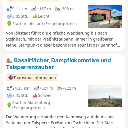
9,11 km
+167 m
-308 m
3:05 Std.
Leicht
Start in Jöhstadt (Erzgebirgskreis)
Von Jöhstadt führt die einfache Wanderung bis nach
Steinbach, mit der Preßnitztalbahn immer in greifbarer
Nähe. Startpunkt dieser besonderen Tour ist der Bahnhof
Jöhstadt, Mittelpunkt der historischen Preßnitztalbahn. Die
Museumsbahn wurde mit großem Engagement wieder
Basaltfächer, Dampflokomotive und
aufgebaut und hält Eisenbahngeschichte lebendig. Vom
Talsperrenzauber
Bahnhof führt der Weg am Waldrand entlang mit schönen
Ausblicken auf Jöhstadt. Nach der Fahrzeughalle taucht die
Tourismusinformation
Route in den schattigen Wald ein und folgt der Bahntrasse
sowie dem Schwarzwasser. Ein Rastplatz lädt unterwegs zur
24,35 km
+621 m
-622 m
Pause ein, bevor Schmalzgrube erreicht wird. Hier lohnt
8:45 Std.
Schwer
sich ein Abstecher zur Eisenhütte Schmalzgrube, einem
Start in Marienberg
bedeutenden Zeugnis des historischen Montanwesens und
(Erzgebirgskreis)
Teil des UNESCO-Welterbes Montanregion
Die Wanderung verbindet den Kammweg auf deutscher
Erzgebirge/Krušnohoří. Weiter führt der Weg durch
Seite mit der Talsperre Preßnitz in Tschechien. Der Start
ruhigen Wald vorbei an weiteren Rastplätzen. Am Andreas-