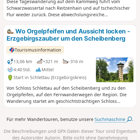
Diese Tageswanderung auf dem Kammweg führt vom
Teufelskanzel einen letzten spektakulären Ausblick auf
Schwarzwassertal nach Reitzenhain und auf tschechischer
Annaberg, bevor die Tour am Ausgangspunkt endet.
Flur wieder zurück. Diese abwechslungsreiche
Rundwanderung verläuft entlang des Erzgebirgskamms
durch das sächsische und tschechische Erzgebirge.
Wo Orgelpfeifen und Aussicht locken -
Besonders reizvoll ist der Wechsel zwischen dichten
Erzgebirgszauber um den Scheibenberg
Wäldern und offenen Moorlandschaften, die der Region
ihren besonderen Charakter verleihen. Start ist am
Tourismusinformation
Wanderparkplatz Schwarzwassertal in Kühnhaide. Von dort
führt der Kammweg Richtung Moorlehrpfad Stengelhaide –
13,06 km
+321 m
-316 m
ein Highlight mit Infotafeln zu Flora und Torfgewinnung.
4:40 Std.
Mittel
Weiter geht es über die Köhlerei nach Reitzenhain und
Start in Schlettau (Erzgebirgskreis)
über die Grenze nach Tschechien. Vorbei am aufgelösten
Ort Pohraniční führt die Route durch ruhige Wälder und
Von Schloss Schlettau auf den Scheibenberg und zu den
Böhmisch Kühnhaide zum höchsten Punkt, dem
Orgelpfeifen, auf den Fernwanderwegen der Region. Die
Lauschhübel (842 m) mit schöner Aussicht. Anschließend
Wanderung startet am geschichtsträchtigen Schloss
verläuft der Weg zurück ins Schwarzwassertal, wo sich eine
Schlettau und führt auf dem Zschopautalweg in die sanfte
gemütliche Einkehr anbietet.
Hügellandschaft des Erzgebirges. Über Walthersdorf mit
Für mehr Wandertouren, benutze unsere
Suchmaschine
.
Abstecher zur Rosenbuschzeche und informativen
„Sparrguschentafeln“ geht es weiter Richtung
Die Beschreibungen und GPX-Daten dieser Tour sind Eigentum
Scheibenberg.Am Fuß des Basaltberges treffen Sie auf die
des Autors/der Autorin. Bitte nicht ohne Genehmigung