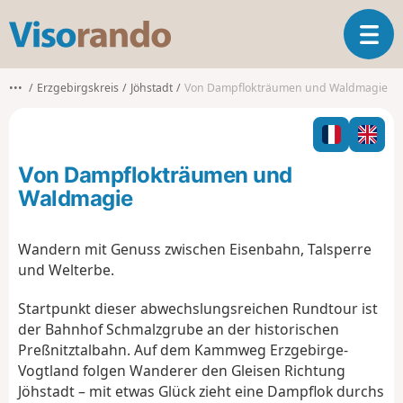
V
T
i
o
s
g
o
•••
Erzgebirgskreis
Jöhstadt
Von Dampflokträumen und Waldmagie
g
r
l
a
e
n
n
d
Von Dampflokträumen und
a
o
v
Waldmagie
i
g
Wandern mit Genuss zwischen Eisenbahn, Talsperre
a
und Welterbe.
t
i
Startpunkt dieser abwechslungsreichen Rundtour ist
o
n
der Bahnhof Schmalzgrube an der historischen
Preßnitztalbahn. Auf dem Kammweg Erzgebirge-
Vogtland folgen Wanderer den Gleisen Richtung
Jöhstadt – mit etwas Glück zieht eine Dampflok durchs