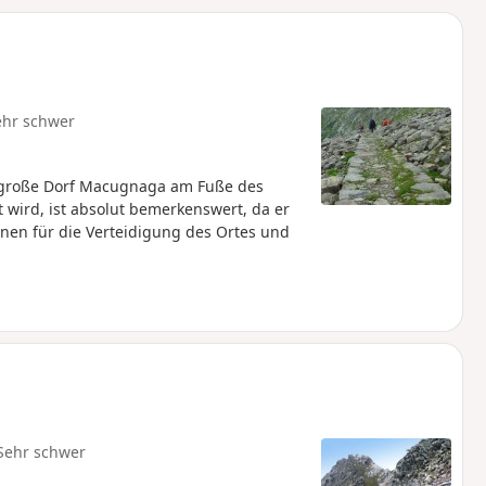
u
n
m
ehr schwer
s große Dorf Macugnaga am Fuße des
 wird, ist absolut bemerkenswert, da er
nen für die Verteidigung des Ortes und
Sehr schwer