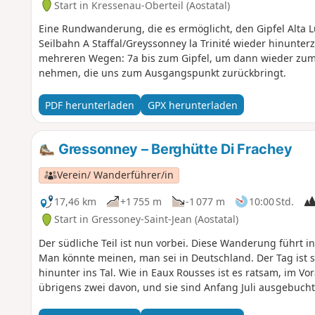
Start in Kressenau-Oberteil (Aostatal)
Eine Rundwanderung, die es ermöglicht, den Gipfel Alta Lu
Seilbahn A Staffal/Greyssonney la Trinité wieder hinunterz
mehreren Wegen: 7a bis zum Gipfel, um dann wieder zum 
nehmen, die uns zum Ausgangspunkt zurückbringt.
PDF herunterladen
GPX herunterladen
Gressonney – Berghütte Di Frachey
Verein/ Wanderführer/in
17,46 km
+1 755 m
-1 077 m
10:00 Std.
Start in Gressoney-Saint-Jean (Aostatal)
Der südliche Teil ist nun vorbei. Diese Wanderung führt in
Man könnte meinen, man sei in Deutschland. Der Tag ist
hinunter ins Tal. Wie in Eaux Rousses ist es ratsam, im Vora
übrigens zwei davon, und sie sind Anfang Juli ausgebucht