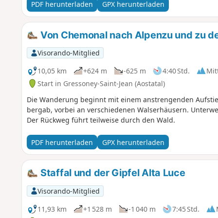
PDF herunterladen
GPX herunterladen
Von Chemonal nach Alpenzu und zu de
Visorando-Mitglied
10,05 km
+624 m
-625 m
4:40 Std.
Mit
Start in Gressoney-Saint-Jean (Aostatal)
Die Wanderung beginnt mit einem anstrengenden Aufstieg
bergab, vorbei an verschiedenen Walserhäusern. Unterweg
Der Rückweg führt teilweise durch den Wald.
PDF herunterladen
GPX herunterladen
Staffal und der Gipfel Alta Luce
Visorando-Mitglied
11,93 km
+1 528 m
-1 040 m
7:45 Std.