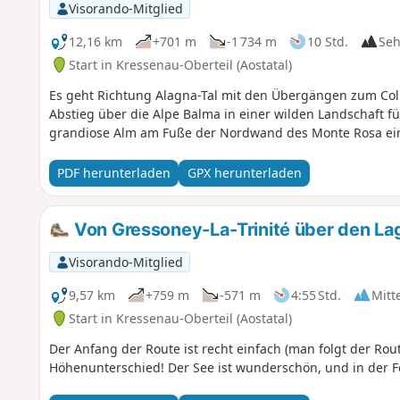
Visorando-Mitglied
12,16 km
+701 m
-1 734 m
10 Std.
Seh
Start in Kressenau-Oberteil (Aostatal)
Es geht Richtung Alagna-Tal mit den Übergängen zum Col 
Abstieg über die Alpe Balma in einer wilden Landschaft füh
grandiose Alm am Fuße der Nordwand des Monte Rosa eing
PDF herunterladen
GPX herunterladen
Von Gressoney-La-Trinité über den Lag
Visorando-Mitglied
9,57 km
+759 m
-571 m
4:55 Std.
Mitt
Start in Kressenau-Oberteil (Aostatal)
Der Anfang der Route ist recht einfach (man folgt der Rou
Höhenunterschied! Der See ist wunderschön, und in der 