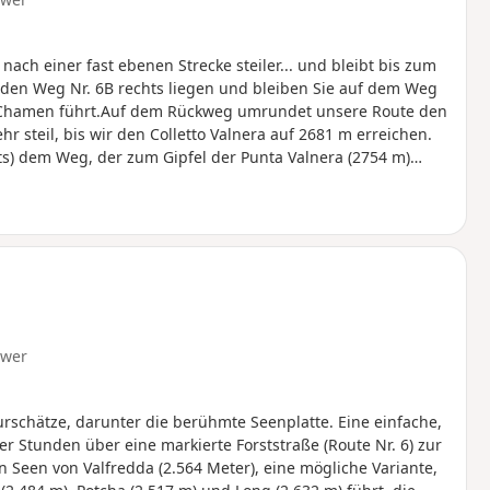
ch einer fast ebenen Strecke steiler... und bleibt bis zum
n den Weg Nr. 6B rechts liegen und bleiben Sie auf dem Weg
 Chamen führt.Auf dem Rückweg umrundet unsere Route den
 steil, bis wir den Colletto Valnera auf 2681 m erreichen.
hts) dem Weg, der zum Gipfel der Punta Valnera (2754 m)
Steilheit des Hangs ohne Schwierigkeiten. Bei schönem Wetter
 ein weites Panorama. Der Rückweg erfolgt über die gleiche
hwer
urschätze, darunter die berühmte Seenplatte. Eine einfache,
er Stunden über eine markierte Forststraße (Route Nr. 6) zur
Seen von Valfredda (2.564 Meter), eine mögliche Variante,