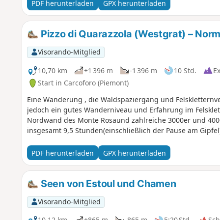
PDF herunterladen
GPX herunterladen
Pizzo di Quarazzola (Westgrat) – Norm
Visorando-Mitglied
10,70 km
+1 396 m
-1 396 m
10 Std.
E
Start in Carcoforo (Piemont)
Eine Wanderung , die Waldspaziergang und Felskletternver
jedoch ein gutes Wanderniveau und Erfahrung im Felsklette
Nordwand des Monte Rosaund zahlreiche 3000er und 400
insgesamt 9,5 Stunden(einschließlich der Pause am Gipfel)
PDF herunterladen
GPX herunterladen
Seen von Estoul und Chamen
Visorando-Mitglied
10,12 km
+865 m
-865 m
5:20 Std.
Sc