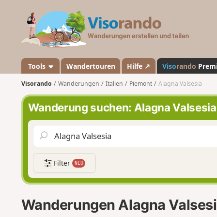
V
i
s
o
r
a
Tools
Wandertouren
Hilfe ↗
Viso
rando
Prem
n
Visorando
Wanderungen
Italien
Piemont
Alagna Valsesia
d
o
Wanderung suchen: Alagna Valsesia
Filter
NEU
Wanderungen Alagna Valses