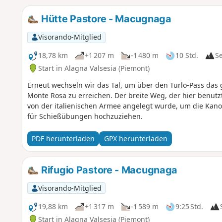
Hütte Pastore - Macugnaga
Visorando-Mitglied
18,78 km
+1 207 m
-1 480 m
10 Std.
S
Start in Alagna Valsesia (Piemont)
Erneut wechseln wir das Tal, um über den Turlo-Pass da
Monte Rosa zu erreichen. Der breite Weg, der hier benutzt
von der italienischen Armee angelegt wurde, um die Kano
für Schießübungen hochzuziehen.
PDF herunterladen
GPX herunterladen
Rifugio Pastore - Macugnaga
Visorando-Mitglied
19,88 km
+1 317 m
-1 589 m
9:25 Std.
Start in Alagna Valsesia (Piemont)