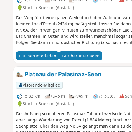
Start in Brusson (Aostatal)
Der Weg führt eine ganze Weile durch den Wald und wird na
kleinen Lac d'Estoul (2434 m) mäßig steil. Lassen Sie dan
Nr. 6A, der in wenigen Minuten zum wunderschönen Lac
Lac Chamen im Osten und wird steiler, manchmal sogar sehr
Folgen Sie dann in nordöstlicher Richtung (also nach rec
führt. Diese kurze Strecke bis zum Gipfel ist bis auf die 
bietet dieser schöne, relativ leicht zu erreichende Gipfel
PDF herunterladen
GPX herunterladen
Route.
Plateau der Palasinaz-Seen
Visorando-Mitglied
15,82 km
+945 m
-949 m
7:15 Std.
Sc
Start in Brusson (Aostatal)
Der Aufstieg vom oberen Palasinaz-Tal birgt wertvolle Nat
aber lange Wanderung von Estoul (1.884 Meter) führt in vi
Seenplatte. Über den Weg Nr. 5A gelangt man dann zu den 