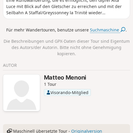
Eine Rundwanderung, die es ermöglicht, den Gipfel Alta
Luce mit Blick auf den Gletscher zu erreichen und mit der
Seilbahn A Staffal/Greyssonney la Trinité wieder
hinunterzugehen. Die Strecke ist sehr gut ausgeschildert:
Man folgt mehreren Wegen: 7a bis zum Gipfel, um dann
Für mehr Wandertouren, benutze unsere
Suchmaschine
.
wieder zum Pass hinunterzusteigen und den 6b bis zur
Seilbahn zu nehmen, die uns zum Ausgangspunkt
Die Beschreibungen und GPX-Daten dieser Tour sind Eigentum
zurückbringt.
des Autors/der Autorin. Bitte nicht ohne Genehmigung
kopieren.
AUTOR
Matteo Menoni
1 Tour
Visorando-Mitglied
Maschinell übersetzte Tour -
Originalversion