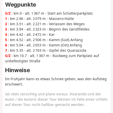
Wegpunkte
S/Z
: km 0 - alt. 1 367 m - Start am Schotterparkplatz
1
: km 2.96 - alt. 2 079 m - Massero-Hütte
2
: km 3.51 - alt. 2 221 m - Verlassen des Weges
3
: km 3.94 - alt. 2 323 m - Beginn des Geröllfeldes
4
: km 4.42 - alt. 2 472 m - Kar
5
: km 4.52 - alt. 2 506 m - Kamm (Süd) Anfang
6
: km 5.04 - alt. 2 653 m - Kamm (Ost) Anfang
7
: km 5.35 - alt. 2 763 m - Gipfel des Quarazzola
S/Z
: km 10.7 - alt. 1 367 m - Rückweg zum Parkplatz auf
unbefestigter Straße
Hinweise
Im Frühjahr kann es etwas Schnee geben, was den Aufstieg
erschwert.
Sei stets vorsichtig und plane voraus. Visorando und der
Autor / die Autorin dieser Tour können im Falle eines Unfalls
auf dieser Tour nicht haftbar gemacht werden.