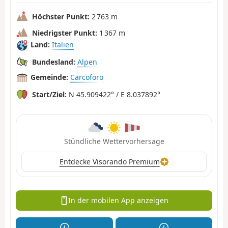
Höchster Punkt:
2 763 m
Niedrigster Punkt:
1 367 m
Land:
Italien
Bundesland:
Alpen
Gemeinde:
Carcoforo
Start/Ziel:
N 45.909422° / E 8.037892°
Stündliche Wettervorhersage
Entdecke Visorando Premium
In der mobilen App anzeigen