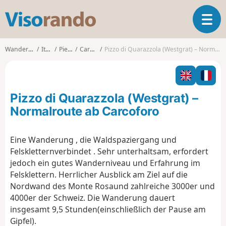
V
T
i
o
s
g
o
Wanderungen
Italien
Piemont
Carcoforo
Pizzo di Quarazzola (Westgrat) – Normalroute ab Carcoforo
g
r
l
a
e
n
n
d
Pizzo di Quarazzola (Westgrat) –
a
o
v
Normalroute ab Carcoforo
i
g
Eine Wanderung
, die
Waldspaziergang
und
a
Felsklettern
verbindet
.
Sehr
unterhaltsam
,
erfordert
t
i
jedoch
ein
gutes
Wanderniveau
und
Erfahrung
im
o
Felsklettern
.
Herrlicher
Ausblick
am
Ziel
auf
die
n
Nordwand
des
Monte
Rosa
und
zahlreiche
3000er
und
4000er
der Schweiz
.
Die Wanderung
dauert
insgesamt
9,5 Stunden
(
einschließlich
der
Pause
am
Gipfel
)
.