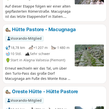
Auf dieser Etappe folgen wir einer alten
gepflasterten Römerstraße. Macugnaga
ist das letzte Etappendorf in Italien.
Wanderung mit kurzer Beschreibung,
zu verfolgen mit der App Visorando.
Hütte Pastore - Macugnaga
Visorando-Mitglied
18,78 km
+1 207 m
-1 480 m
10 Std.
Sehr schwer
Start in Alagna Valsesia (Piemont)
Erneut wechseln wir das Tal, um über
den Turlo-Pass das große Dorf
Macugnaga am Fuße des Monte Rosa zu
erreichen. Der breite Weg, der hier
benutzt wird, ist absolut
Oreste Hütte - Hütte Pastore
bemerkenswert, da er von der
italienischen Armee angelegt wurde,
Visorando-Mitglied
um die Kanonen für die Verteidigung