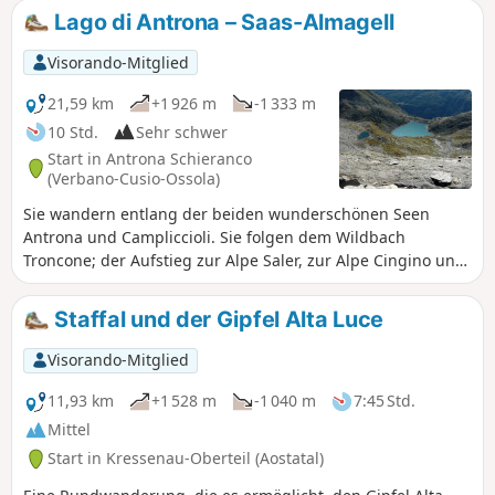
Lago di Antrona – Saas-Almagell
Visorando-Mitglied
21,59 km
+1 926 m
-1 333 m
10 Std.
Sehr schwer
Start in Antrona Schieranco
(Verbano-Cusio-Ossola)
Sie wandern entlang der beiden wunderschönen Seen
Antrona und Campliccioli. Sie folgen dem Wildbach
Troncone; der Aufstieg zur Alpe Saler, zur Alpe Cingino und
zum Lago di Cingino erfordert einige Anstrengung, die
jedoch reichlich belohnt wird. Die Landschaft ist von
Staffal und der Gipfel Alta Luce
atemberaubender Schönheit, da dieser See inmitten eines
riesigen Kars liegt. Der Aufstieg zum Antronapass ist
Visorando-Mitglied
angenehm und ohne Schwierigkeiten. Der Pass markiert die
Grenze zwischen Italien und der Schweiz. Der lange Abstieg
11,93 km
+1 528 m
-1 040 m
7:45 Std.
nach Furggu führt Sie nach Saas Almagell, wo Sie eine
Mittel
wohlverdiente Pause einlegen können.
Start in Kressenau-Oberteil (Aostatal)