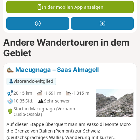
In der mobilen App anzeigen
Andere Wandertouren in dem
Gebiet
Macugnaga – Saas Almagell
Visorando-Mitglied
20,15 km
+1 691 m
-1 315 m
10:35 Std.
Sehr schwer
Start in Macugnaga (Verbano-
Cusio-Ossola)
Auf dieser Etappe überquert man am Passo di Monte Moro
die Grenze von Italien (Piemont) zur Schweiz
(deutschsprachiges Wallis). Wanderung mit kurzer