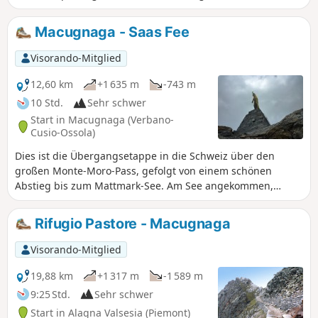
Beschreibung, zu verfolgen mit der App Visorando.
Macugnaga - Saas Fee
Visorando-Mitglied
12,60 km
+1 635 m
-743 m
10 Std.
Sehr schwer
Start in Macugnaga (Verbano-
Cusio-Ossola)
Dies ist die Übergangsetappe in die Schweiz über den
großen Monte-Moro-Pass, gefolgt von einem schönen
Abstieg bis zum Mattmark-See. Am See angekommen,
fahren wir mit dem Bus nach Saas Fee.
Rifugio Pastore - Macugnaga
Visorando-Mitglied
19,88 km
+1 317 m
-1 589 m
9:25 Std.
Sehr schwer
Start in Alagna Valsesia (Piemont)