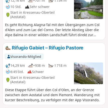
des Ortes und für Schießübungen
12,16 km
+701 m
-1 734 m
hochzuziehen.
10 Std.
Sehr schwer
Start in Kressenau-Oberteil
(Aostatal)
Es geht Richtung Alagna-Tal mit den Übergängen zum Col
d'Alen und zum Lac del Corno. Der letzte Abstieg über die
Alpe Balma in einer wilden Landschaft führt direkt zur
Pastore-Hütte, die in eine grandiose Alm am Fuße der
Nordwand des Monte Rosa eingebettet ist.
Rifugio Gabiet – Rifugio Pastore
Visorando-Mitglied
14,29 km
+938 m
-1 718 m
6:45 Std.
Schwer
Start in Kressenau-Oberteil
(Aostatal)
Diese Etappe führt über den Col d'Olen, an der Grenze
zwischen dem Aostatal und dem Piemont. Wanderung mit
kurzer Beschreibung, zu verfolgen mit der App Visorando.