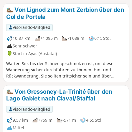
Unterwegs können Sie die herrliche Aussicht auf das Tal
genießen. Der Rückweg führt teilweise durch den Wald.
Von Lignod zum Mont Zerbion über den
Col de Portela
Visorando-Mitglied
10,87 km
+1 095 m
-1 088 m
6:15 Std.
Sehr schwer
Start in Ayas (Aostatal)
Warten Sie, bis der Schnee geschmolzen ist, um diese
Wanderung sicher durchführen zu können. Hin- und
Rückwanderung. Sie sollten trittsicher sein und über
Bergwandererfahrung verfügen. Von Lignod aus geht es
vorbei an der in Renovierung befindlichen Kirche mit ihrem
Von Gressoney-La-Trinité über den
schönen Fresko. Gut markierte Wege im Dorf ermöglichen
Lago Gabiet nach Claval/Staffal
es, das Dorf zu verlassen und in Richtung Borbey einen
Aufstieg zu unternehmen. An einem Parkplatz
Visorando-Mitglied
angekommen, nehmen Sie den Weg, der weiter ansteigt
und an Höhe gewinnt. Sie befinden sich auf einem
9,57 km
+759 m
-571 m
4:55 Std.
Kreuzweg, der zur Jungfrau vom Mont Zerbion hinauf führt.
Mittel
Der Col de Portela ist mit seinem Mast gut sichtbar und