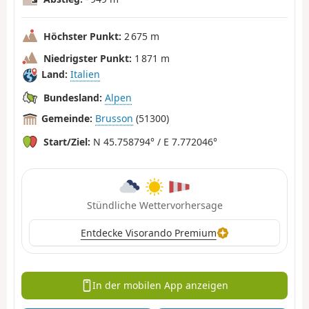
Höchster Punkt:
2 675 m
Niedrigster Punkt:
1 871 m
Land:
Italien
Bundesland:
Alpen
Gemeinde:
Brusson
(51300)
Start/Ziel:
N 45.758794° / E 7.772046°
Stündliche Wettervorhersage
Entdecke Visorando Premium
In der mobilen App anzeigen