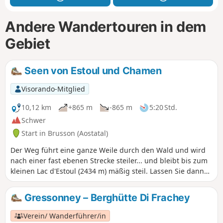
Andere Wandertouren in dem
Gebiet
Seen von Estoul und Chamen
Visorando-Mitglied
10,12 km
+865 m
-865 m
5:20 Std.
Schwer
Start in Brusson (Aostatal)
Der Weg führt eine ganze Weile durch den Wald und wird
nach einer fast ebenen Strecke steiler... und bleibt bis zum
kleinen Lac d'Estoul (2434 m) mäßig steil. Lassen Sie dann
den Weg Nr. 6B rechts liegen und bleiben Sie auf dem Weg
Nr. 6A, der in wenigen Minuten zum wunderschönen Lac
Gressonney – Berghütte Di Frachey
Chamen führt.Auf dem Rückweg umrundet unsere Route
den Lac Chamen im Osten und wird steiler, manchmal
Verein/ Wanderführer/in