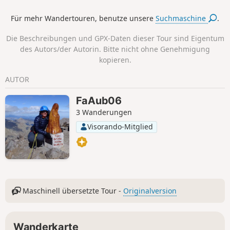
Man folgt mehreren Wegen: 7a bis zum Gipfel, um dann
Für mehr Wandertouren, benutze unsere
Suchmaschine
.
wieder zum Pass hinunterzusteigen und den 6b bis zur
Seilbahn zu nehmen, die uns zum Ausgangspunkt
Die Beschreibungen und GPX-Daten dieser Tour sind Eigentum
zurückbringt.
des Autors/der Autorin. Bitte nicht ohne Genehmigung
kopieren.
AUTOR
FaAub06
3 Wanderungen
Visorando-Mitglied
Maschinell übersetzte Tour -
Originalversion
Wanderkarte