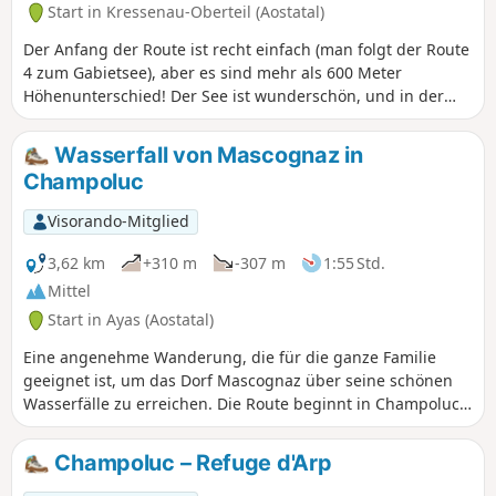
Start in Kressenau-Oberteil (Aostatal)
erkennbar. Überqueren Sie den Pass, um den Mont Zerbion
und seine Jungfrau auf 2723 Metern Höhe zu erreichen, die
Der Anfang der Route ist recht einfach (man folgt der Route
das Ayas-Tal überragt.
4 zum Gabietsee), aber es sind mehr als 600 Meter
Höhenunterschied! Der See ist wunderschön, und in der
Ferne sieht man den Schnee auf dem Gipfel des Monte
Rosa.
Wasserfall von Mascognaz in
Champoluc
Visorando-Mitglied
3,62 km
+310 m
-307 m
1:55 Std.
Mittel
Start in Ayas (Aostatal)
Eine angenehme Wanderung, die für die ganze Familie
geeignet ist, um das Dorf Mascognaz über seine schönen
Wasserfälle zu erreichen. Die Route beginnt in Champoluc
und führt auf einem Waldweg entlang des Baches bis zum
Dorf Mascognaz. Von dort aus kann man mehrere längere
Champoluc – Refuge d'Arp
Routen nehmen.