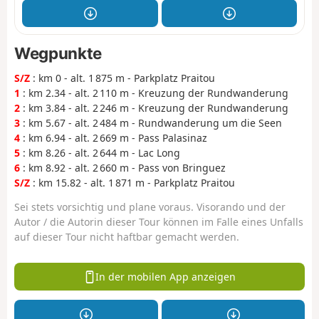
Wegpunkte
S/Z
: km 0 - alt. 1 875 m - Parkplatz Praitou
1
: km 2.34 - alt. 2 110 m - Kreuzung der Rundwanderung
2
: km 3.84 - alt. 2 246 m - Kreuzung der Rundwanderung
3
: km 5.67 - alt. 2 484 m - Rundwanderung um die Seen
4
: km 6.94 - alt. 2 669 m - Pass Palasinaz
5
: km 8.26 - alt. 2 644 m - Lac Long
6
: km 8.92 - alt. 2 660 m - Pass von Bringuez
S/Z
: km 15.82 - alt. 1 871 m - Parkplatz Praitou
Sei stets vorsichtig und plane voraus. Visorando und der
Autor / die Autorin dieser Tour können im Falle eines Unfalls
auf dieser Tour nicht haftbar gemacht werden.
In der mobilen App anzeigen