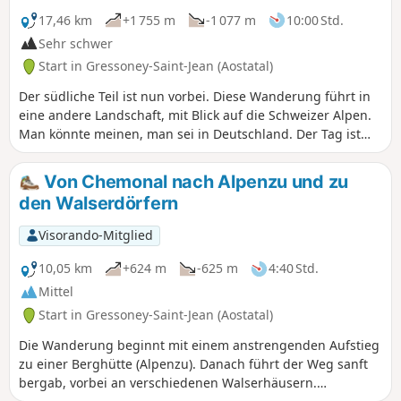
sogar sehr steil, bis wir den Colletto Valnera auf 2681 m
erreichen. Folgen Sie dann in nordöstlicher Richtung (also
17,46 km
+1 755 m
-1 077 m
10:00 Std.
nach rechts) dem Weg, der zum Gipfel der Punta Valnera
Sehr schwer
(2754 m) führt. Diese kurze Strecke bis zum Gipfel ist bis auf
Start in Gressoney-Saint-Jean (Aostatal)
die Steilheit des Hangs ohne Schwierigkeiten. Bei schönem
Wetter bietet dieser schöne, relativ leicht zu erreichende
Der südliche Teil ist nun vorbei. Diese Wanderung führt in
Gipfel ein weites Panorama. Der Rückweg erfolgt über die
eine andere Landschaft, mit Blick auf die Schweizer Alpen.
gleiche Route.
Man könnte meinen, man sei in Deutschland. Der Tag ist
schön. Nach dem Aufstieg führt die Wanderung wieder
hinunter ins Tal. Wie in Eaux Rousses ist es ratsam, im
Von Chemonal nach Alpenzu und zu
Voraus zu reservieren, da die Hütte sehr beliebt ist. Es gibt
den Walserdörfern
übrigens zwei davon, und sie sind Anfang Juli ausgebucht.
Visorando-Mitglied
10,05 km
+624 m
-625 m
4:40 Std.
Mittel
Start in Gressoney-Saint-Jean (Aostatal)
Die Wanderung beginnt mit einem anstrengenden Aufstieg
zu einer Berghütte (Alpenzu). Danach führt der Weg sanft
bergab, vorbei an verschiedenen Walserhäusern.