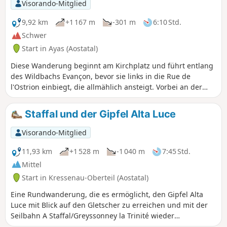
Visorando-Mitglied
9,92 km
+1 167 m
-301 m
6:10 Std.
Schwer
Start in Ayas (Aostatal)
Diese Wanderung beginnt am Kirchplatz und führt entlang
des Wildbachs Evançon, bevor sie links in die Rue de
l'Ostrion einbiegt, die allmählich ansteigt. Vorbei an der
kleinen Kapelle, die das Dorf Champoluc und das Ayas-Tal
überragt, erreichen Sie das Dorf Mascognaz, ein
Staffal und der Gipfel Alta Luce
authentisches Walserdorf von großer Schönheit. Die
Wanderung führt über den Col de Palasina und nach einem
Visorando-Mitglied
leichten Abstieg erreichen Sie die wilden Bataille-Seen und
anschließend die Arp-Hütte auf 2400 Metern Höhe.
11,93 km
+1 528 m
-1 040 m
7:45 Std.
Mittel
Start in Kressenau-Oberteil (Aostatal)
Eine Rundwanderung, die es ermöglicht, den Gipfel Alta
Luce mit Blick auf den Gletscher zu erreichen und mit der
Seilbahn A Staffal/Greyssonney la Trinité wieder
hinunterzugehen. Die Strecke ist sehr gut ausgeschildert: