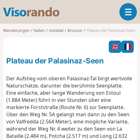
V
T
i
o
s
g
o
Wanderungen
Italien
Aostatal
Brusson
Plateau der Palasinaz-Seen
g
r
l
a
e
n
n
d
Plateau der Palasinaz-Seen
a
o
v
i
Der Aufstieg vom oberen Palasinaz-Tal birgt wertvolle
g
Naturschätze, darunter die berühmte Seenplatte.
a
Eine einfache, aber lange Wanderung von Estoul
t
(1.884 Meter) führt in vier Stunden über eine
i
o
markierte Forststraße (Route Nr. 6) zur Seenplatte.
n
Über den Weg Nr. 5A gelangt man dann zu den Seen
von Valfredda (2.564 Meter), eine mögliche Variante,
während der Weg Nr. 4 weiter zu den Seen von La
Bataille (2.484 m), Potcha (2.517 m) und Long (2.632