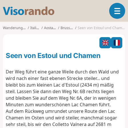
V
T
i
o
s
g
o
Wanderungen
Italien
Aostatal
Brusson
Seen von Estoul und Chamen
g
r
l
a
e
n
n
d
Seen von Estoul und Chamen
a
o
v
i
Der Weg führt eine ganze Weile durch den Wald und
g
wird nach einer fast ebenen Strecke steiler... und
a
bleibt bis zum kleinen Lac d'Estoul (2434 m) mäßig
t
steil. Lassen Sie dann den Weg Nr. 6B rechts liegen
i
o
und bleiben Sie auf dem Weg Nr. 6A, der in wenigen
n
Minuten zum wunderschönen Lac Chamen führt.
Auf dem Rückweg umrundet unsere Route den Lac
Chamen im Osten und wird steiler, manchmal sogar
sehr steil, bis wir den Colletto Valnera auf 2681 m