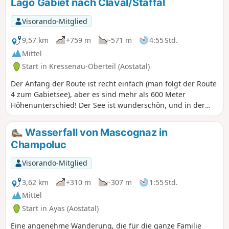
Lago Gabiet nach Claval/Staffal
es, das Dorf zu verlassen und in Richtung Borbey einen
Aufstieg zu unternehmen. An einem Parkplatz
Visorando-Mitglied
angekommen, nehmen Sie den Weg, der weiter ansteigt
und an Höhe gewinnt. Sie befinden sich auf einem
9,57 km
+759 m
-571 m
4:55 Std.
Kreuzweg, der zur Jungfrau vom Mont Zerbion hinauf führt.
Mittel
Der Col de Portela ist mit seinem Mast gut sichtbar und
Start in Kressenau-Oberteil (Aostatal)
erkennbar. Überqueren Sie den Pass, um den Mont Zerbion
und seine Jungfrau auf 2723 Metern Höhe zu erreichen, die
Der Anfang der Route ist recht einfach (man folgt der Route
das Ayas-Tal überragt.
4 zum Gabietsee), aber es sind mehr als 600 Meter
Höhenunterschied! Der See ist wunderschön, und in der
Ferne sieht man den Schnee auf dem Gipfel des Monte
Rosa.
Wasserfall von Mascognaz in
Champoluc
Visorando-Mitglied
3,62 km
+310 m
-307 m
1:55 Std.
Mittel
Start in Ayas (Aostatal)
Eine angenehme Wanderung, die für die ganze Familie