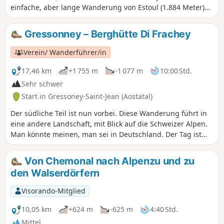
einfache, aber lange Wanderung von Estoul (1.884 Meter)
führt in vier Stunden über eine markierte Forststraße (Route
Nr. 6) zur Seenplatte. Über den Weg Nr. 5A gelangt man
Gressonney – Berghütte Di Frachey
dann zu den Seen von Valfredda (2.564 Meter), eine
mögliche Variante, während der Weg Nr. 4 weiter zu den
Verein/ Wanderführer/in
Seen von La Bataille (2.484 m), Potcha (2.517 m) und Long
(2.632 m) führt, die Route dieser Wanderung.
17,46 km
+1 755 m
-1 077 m
10:00 Std.
Sehr schwer
Start in Gressoney-Saint-Jean (Aostatal)
Der südliche Teil ist nun vorbei. Diese Wanderung führt in
eine andere Landschaft, mit Blick auf die Schweizer Alpen.
Man könnte meinen, man sei in Deutschland. Der Tag ist
schön. Nach dem Aufstieg führt die Wanderung wieder
hinunter ins Tal. Wie in Eaux Rousses ist es ratsam, im
Von Chemonal nach Alpenzu und zu
Voraus zu reservieren, da die Hütte sehr beliebt ist. Es gibt
den Walserdörfern
übrigens zwei davon, und sie sind Anfang Juli ausgebucht.
Visorando-Mitglied
10,05 km
+624 m
-625 m
4:40 Std.
Mittel