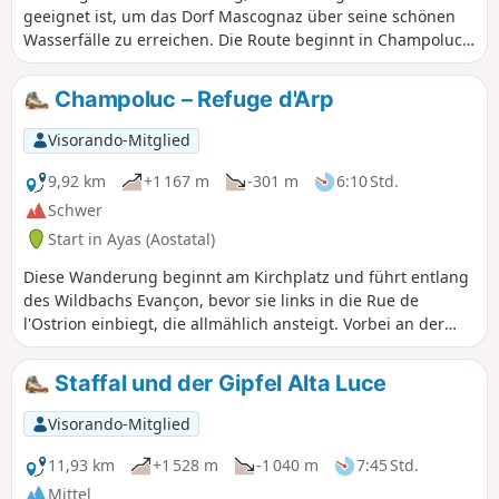
geeignet ist, um das Dorf Mascognaz über seine schönen
Wasserfälle zu erreichen. Die Route beginnt in Champoluc
und führt auf einem Waldweg entlang des Baches bis zum
Dorf Mascognaz. Von dort aus kann man mehrere längere
Champoluc – Refuge d'Arp
Routen nehmen.
Visorando-Mitglied
9,92 km
+1 167 m
-301 m
6:10 Std.
Schwer
Start in Ayas (Aostatal)
Diese Wanderung beginnt am Kirchplatz und führt entlang
des Wildbachs Evançon, bevor sie links in die Rue de
l'Ostrion einbiegt, die allmählich ansteigt. Vorbei an der
kleinen Kapelle, die das Dorf Champoluc und das Ayas-Tal
überragt, erreichen Sie das Dorf Mascognaz, ein
Staffal und der Gipfel Alta Luce
authentisches Walserdorf von großer Schönheit. Die
Wanderung führt über den Col de Palasina und nach einem
Visorando-Mitglied
leichten Abstieg erreichen Sie die wilden Bataille-Seen und
anschließend die Arp-Hütte auf 2400 Metern Höhe.
11,93 km
+1 528 m
-1 040 m
7:45 Std.
Mittel