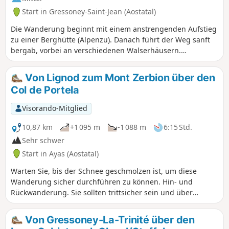
Start in Gressoney-Saint-Jean (Aostatal)
Die Wanderung beginnt mit einem anstrengenden Aufstieg
zu einer Berghütte (Alpenzu). Danach führt der Weg sanft
bergab, vorbei an verschiedenen Walserhäusern.
Unterwegs können Sie die herrliche Aussicht auf das Tal
genießen. Der Rückweg führt teilweise durch den Wald.
Von Lignod zum Mont Zerbion über den
Col de Portela
Visorando-Mitglied
10,87 km
+1 095 m
-1 088 m
6:15 Std.
Sehr schwer
Start in Ayas (Aostatal)
Warten Sie, bis der Schnee geschmolzen ist, um diese
Wanderung sicher durchführen zu können. Hin- und
Rückwanderung. Sie sollten trittsicher sein und über
Bergwandererfahrung verfügen. Von Lignod aus geht es
vorbei an der in Renovierung befindlichen Kirche mit ihrem
Von Gressoney-La-Trinité über den
schönen Fresko. Gut markierte Wege im Dorf ermöglichen