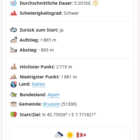
Durchschnittliche Dauer:
5:20 Std.
Schwierigkeitsgrad:
Schwer
Zurück zum Start:
Ja
Aufstieg:
+ 865 m
Abstieg:
- 865 m
Höchster Punkt:
2 719 m
Niedrigster Punkt:
1 881 m
Land:
Italien
Bundesland:
Alpen
Gemeinde:
Brusson
(51300)
Start/Ziel:
N 45.75926° / E 7.771821°