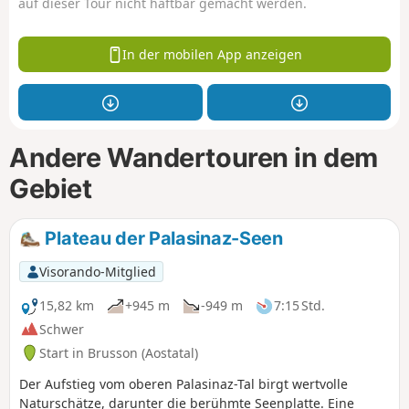
auf dieser Tour nicht haftbar gemacht werden.
In der mobilen App anzeigen
Andere Wandertouren in dem
Gebiet
Plateau der Palasinaz-Seen
Visorando-Mitglied
15,82 km
+945 m
-949 m
7:15 Std.
Schwer
Start in Brusson (Aostatal)
Der Aufstieg vom oberen Palasinaz-Tal birgt wertvolle
Naturschätze, darunter die berühmte Seenplatte. Eine