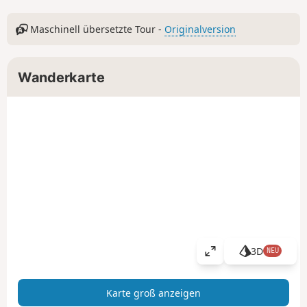
Maschinell übersetzte Tour -
Originalversion
Wanderkarte
3D
NEU
K
a
r
Karte groß anzeigen
t