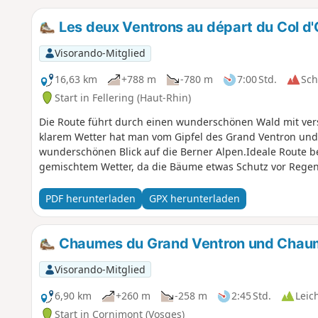
Les deux Ventrons au départ du Col d
Visorando-Mitglied
16,63 km
+788 m
-780 m
7:00 Std.
Sc
Start in Fellering (Haut-Rhin)
Die Route führt durch einen wunderschönen Wald mit ve
klarem Wetter hat man vom Gipfel des Grand Ventron und
wunderschönen Blick auf die Berner Alpen.Ideale Route b
gemischtem Wetter, da die Bäume etwas Schutz vor Regen
PDF herunterladen
GPX herunterladen
Chaumes du Grand Ventron und Chaum
Visorando-Mitglied
6,90 km
+260 m
-258 m
2:45 Std.
Leic
Start in Cornimont (Vosges)