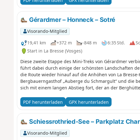
PDF herunterladen
GPX herunterladen
Gérardmer – Honneck – Sotré
Visorando-Mitglied
19,41 km
+372 m
-848 m
6:35 Std.
S
Start in La Bresse (Vosges)
Diese zweite Etappe des Mini-Treks von Gérardmer verb
führt dabei durch einige der schönsten Landschaften de
die Route wieder hinauf auf die Anhöhen von La Bresse-
Bergbauerngasthof „Auberge du Schmargult“ und die ber
sich mit einem langen Abstieg fort, der an der Berghüt
des Lac de Longemer vorbeiführt, bevor sie das Zentru
Etappe, die Wälder, hochgelegene Strohfelder, Gletsc
PDF herunterladen
GPX herunterladen
verbindet.
Schiessrothried-See – Parkplatz Cha
Visorando-Mitglied