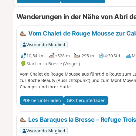
Wanderungen in der Nähe von Abri d
Vom Chalet de Rouge Mousse zur Ca
Visorando-Mitglied
10,54 km
+528 m
-295 m
4:30 Std.
Mi
Start in La Bresse (Vosges)
Vom Chalet de Rouge Mousse aus führt die Route zum 
zur Roche Beauty (Aussichtspunkt) und zum Mont Moyen
Champis und ihrer Hütte.
PDF herunterladen
GPX herunterladen
Les Baraques la Bresse – Refuge Trois
Visorando-Mitglied