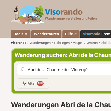
V
i
s
o
r
a
Tools
Wandertouren
Hilfe ↗
Viso
rando
Prem
n
Visorando
Wanderungen
Lothringen
Vosges
Ventron
Abri d
d
o
Wanderung suchen: Abri de la Chau
Filter
NEU
Wanderungen Abri de la Cha