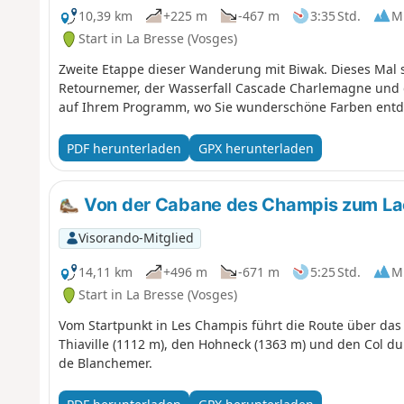
10,39 km
+225 m
-467 m
3:35 Std.
Mi
Start in La Bresse (Vosges)
Zweite Etappe dieser Wanderung mit Biwak. Dieses Mal s
Retournemer, der Wasserfall Cascade Charlemagne und 
auf Ihrem Programm, wo Sie wunderschöne Farben entd
PDF herunterladen
GPX herunterladen
Von der Cabane des Champis zum La
Visorando-Mitglied
14,11 km
+496 m
-671 m
5:25 Std.
Mi
Start in La Bresse (Vosges)
Vom Startpunkt in Les Champis führt die Route über da
Thiaville (1112 m), den Hohneck (1363 m) und den Col d
de Blanchemer.