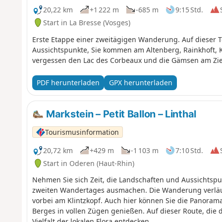
20,22 km
+1 222 m
-685 m
9:15 Std.
Start in La Bresse (Vosges)
Erste Etappe einer zweitägigen Wanderung. Auf dieser To
Aussichtspunkte, Sie kommen am Altenberg, Rainkhoft, K
vergessen den Lac des Corbeaux und die Gämsen am Zie
PDF herunterladen
GPX herunterladen
Markstein – Petit Ballon – Linthal
Tourismusinformation
20,72 km
+429 m
-1 103 m
7:10 Std.
Start in Oderen (Haut-Rhin)
Nehmen Sie sich Zeit, die Landschaften und Aussichtsp
zweiten Wandertages ausmachen. Die Wanderung verläuft
vorbei am Klintzkopf. Auch hier können Sie die Panorama
Berges in vollen Zügen genießen. Auf dieser Route, die 
Vielfalt der lokalen Flora entdecken.