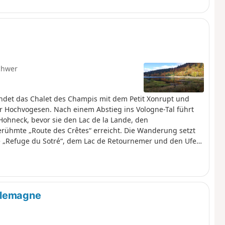
chwer
indet das Chalet des Champis mit dem Petit Xonrupt und
r Hochvogesen. Nach einem Abstieg ins Vologne-Tal führt
Hohneck, bevor sie den Lac de la Lande, den
ühmte „Route des Crêtes“ erreicht. Die Wanderung setzt
te „Refuge du Sotré“, dem Lac de Retournemer und den Ufern
m von Xonrupt-Longemer erreicht. Eine abwechslungsreiche
herseen und bemerkenswerte Panoramen miteinander
rlemagne