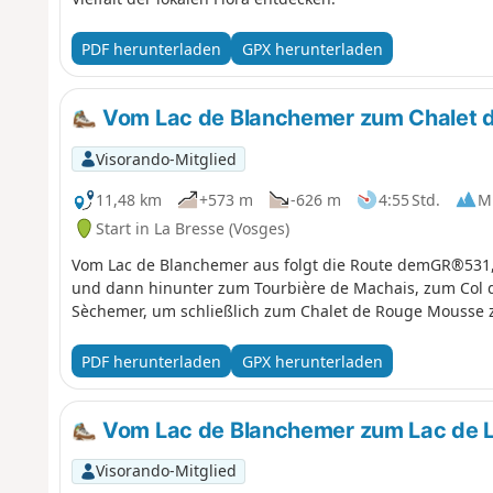
PDF herunterladen
GPX herunterladen
Vom Lac de Blanchemer zum Chalet 
Visorando-Mitglied
11,48 km
+573 m
-626 m
4:55 Std.
Mi
Start in La Bresse (Vosges)
Vom Lac de Blanchemer aus folgt die Route demGR®531, 
und dann hinunter zum Tourbière de Machais, zum Col
Sèchemer, um schließlich zum Chalet de Rouge Mousse 
PDF herunterladen
GPX herunterladen
Vom Lac de Blanchemer zum Lac de 
Visorando-Mitglied