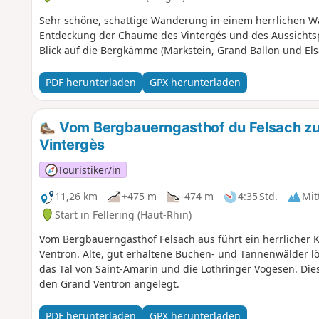
Sehr schöne, schattige Wanderung in einem herrlichen W
Entdeckung der Chaume des Vintergés und des Aussicht
Blick auf die Bergkämme (Markstein, Grand Ballon und Els
PDF herunterladen
GPX herunterladen
Vom Bergbauerngasthof du Felsach zu
Vintergès
Touristiker/in
11,26 km
+475 m
-474 m
4:35 Std.
Mit
Start in Fellering (Haut-Rhin)
Vom Bergbauerngasthof Felsach aus führt ein herrlicher
Ventron. Alte, gut erhaltene Buchen- und Tannenwälder lö
das Tal von Saint-Amarin und die Lothringer Vogesen. Die
den Grand Ventron angelegt.
PDF herunterladen
GPX herunterladen