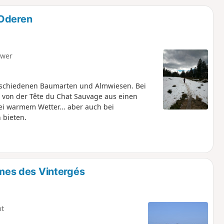
u
n
'Oderen
m
hwer
rschiedenen Baumarten und Almwiesen. Bei
 von der Tête du Chat Sauvage aus einen
ei warmem Wetter... aber auch bei
 bieten.
es des Vintergés
ht