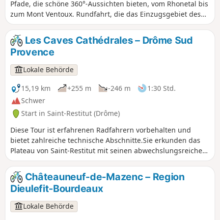
Pfade, die schöne 360°-Aussichten bieten, vom Rhonetal bis
zum Mont Ventoux. Rundfahrt, die das Einzugsgebiet des
Baches Citelles umrundet, vom Schloss Rochefort-en-
Valdaine bis zu den Ruinen von Notre-Dame la Brune,
Les Caves Cathédrales – Drôme Sud
vorbei am Windpark und seinen zahlreichen Windrädern.
Provence
Lokale Behörde
15,19 km
+255 m
-246 m
1:30 Std.
Schwer
Start in Saint-Restitut (Drôme)
Diese Tour ist erfahrenen Radfahrern vorbehalten und
bietet zahlreiche technische Abschnitte.Sie erkunden das
Plateau von Saint-Restitut mit seinen abwechslungsreichen
und technischen Wegen sowie den ungewöhnlichen Ort der
„Kathedralenkeller“.
Châteauneuf-de-Mazenc – Region
Dieulefit-Bourdeaux
Lokale Behörde