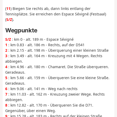
(
11
) Biegen Sie rechts ab, dann links entlang der
Tennisplätze. Sie erreichen den Espace Sévigné (Festsaal)
(
S/Z
).
Wegpunkte
S/Z
: km 0 - alt. 189 m - Espace Sévigné
1
: km 0.83 - alt. 186 m - Rechts, auf der D541
2
: km 2.15 - alt. 198 m - Überquerung einer kleinen Straße
3
: km 3.49 - alt. 164 m - Kreuzung mit 4 Wegen. Rechts
abbiegen.
4
: km 4.96 - alt. 180 m - Chamaret. Die Straße überqueren.
Geradeaus.
5
: km 5.66 - alt. 159 m - Überqueren Sie eine kleine Straße.
Geradeaus.
6
: km 9.06 - alt. 141 m - Weg nach rechts
7
: km 11.03 - alt. 162 m - Kreuzung zweier Wege. Rechts
abbiegen.
8
: km 12.82 - alt. 170 m - Überqueren Sie die D71.
Gegenüber, über einen Weg.
9
: km 15.28 - alt. 183 m - Rechts auf der kleinen Straße