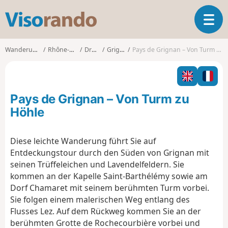
V
T
i
o
s
g
o
Wanderungen
Rhône-Alpes
Drôme
Grignan
Pays de Grignan – Von Turm zu Höhle
g
r
l
a
e
n
n
d
Pays de Grignan – Von Turm zu
a
o
v
Höhle
i
g
Diese leichte Wanderung führt Sie auf
a
Entdeckungstour durch den Süden von Grignan mit
t
i
seinen Trüffeleichen und Lavendelfeldern. Sie
o
kommen an der Kapelle Saint-Barthélémy sowie am
n
Dorf Chamaret mit seinem berühmten Turm vorbei.
Sie folgen einem malerischen Weg entlang des
Flusses Lez. Auf dem Rückweg kommen Sie an der
berühmten Grotte de Rochecourbière vorbei und