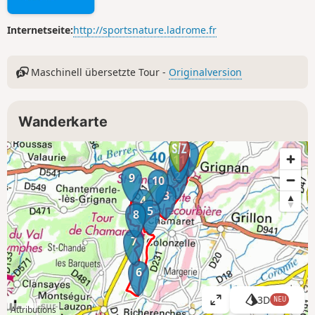
Internetseite:
http://sportsnature.ladrome.fr
Maschinell übersetzte Tour -
Originalversion
Wanderkarte
1
11
2
9
10
3
4
5
8
7
6
3D
NEU
K
Attributions