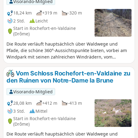
Visorando-Mitglied
wichtigsten Trüffelanbauregion
Frankreichs. Sie gelangen auf den
18,24 km
+319 m
-320 m
Seidenstraßenweg, indem Sie an der
2 Std.
Leicht
„Fabrique Brûlée“, einer ehemaligen
Start in Rochefort-en-Valdaine
Schmiede, vorbeifahren. Die Route
(Drôme)
endet auf dem Plateau des Blaches mit
Die Route verläuft hauptsächlich über Waldwege und
seinen berühmten AOC-Weinbergen der
Pfade, die schöne 360°-Aussichtspunkte bieten, vorbei am
Côtes du Rhône.
Windpark mit seinen zahlreichen Windrädern, vom
Rhonetal bis zum Mont Ventoux, sowie die Entdeckung des
hübschen kleinen Weilers Cîtelles und seines Tals.
Vom Schloss Rochefort-en-Valdaine zu
den Ruinen von Notre-Dame la Brune
Visorando-Mitglied
28,08 km
+412 m
-413 m
3 Std.
Mittel
Start in Rochefort-en-Valdaine
(Drôme)
Die Route verläuft hauptsächlich über Waldwege und