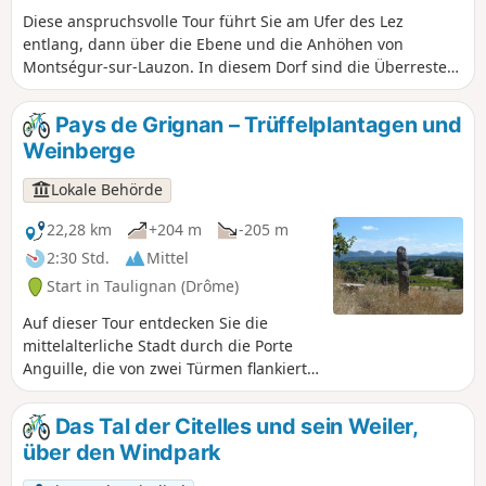
Diese anspruchsvolle Tour führt Sie am Ufer des Lez
entlang, dann über die Ebene und die Anhöhen von
Montségur-sur-Lauzon. In diesem Dorf sind die Überreste
der mittelalterlichen Burg und ihrer Umfriedung, genannt
Vieux Montségur, erhalten geblieben. Sie setzen Ihren Weg
Pays de Grignan – Trüffelplantagen und
auf schönen Pfaden bis zum Dorf Solérieux fort.
Weinberge
Anschließend geht es bergauf, und Sie erreichen einen
Punkt mit herrlichem Blick auf Clansayes und seine „Vierge
Lokale Behörde
perchée“. Über wunderschöne Singletrails durchqueren Sie
einen Teil des Waldes von Rouvergue, um nach Chamaret
22,28 km
+204 m
-205 m
zu gelangen.
2:30 Std.
Mittel
Start in Taulignan (Drôme)
Auf dieser Tour entdecken Sie die
mittelalterliche Stadt durch die Porte
Anguille, die von zwei Türmen flankiert
wird. Anschließend führt Sie der Weg zu
den Ausläufern von Taulignan, wo Sie
Das Tal der Citelles und sein Weiler,
eine alte Römerstraße entdecken
über den Windpark
können. Weiter entfernt liegt die
Domaine Bramarel im Herzen der