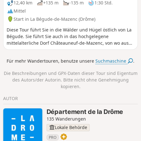
12,40 km
+135 m
-135 m
1:30 Std.
Mittel
Start in La Bégude-de-Mazenc (Drôme)
Diese Tour führt Sie in die Wälder und Hügel östlich von La
Bégude. Sie führt Sie auch in das hochgelegene
mittelalterliche Dorf Châteauneuf-de-Mazenc, von wo aus
Sie dank der atemberaubenden Aussicht die Felder und
Gebäude der Ebene von La Valdaine entdecken können.
Für mehr Wandertouren, benutze unsere
Suchmaschine
.
Die Beschreibungen und GPX-Daten dieser Tour sind Eigentum
des Autors/der Autorin. Bitte nicht ohne Genehmigung
kopieren.
AUTOR
Département de la Drôme
135 Wanderungen
Lokale Behörde
PRO